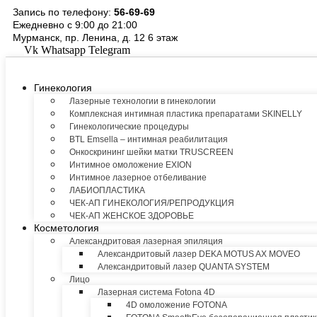
Перейти
Запись по телефону:
56-69-69
к
Ежедневно с 9:00 до 21:00
содержимому
Мурманск, пр. Ленина, д. 12 6 этаж
Vk
Whatsapp
Telegram
Гинекология
Лазерные технологии в гинекологии
Комплексная интимная пластика препаратами SKINELLY
Гинекологические процедуры
BTL Emsella – интимная реабилитация
Онкоскрининг шейки матки TRUSCREEN
Интимное омоложение EXION
Интимное лазерное отбеливание
ЛАБИОПЛАСТИКА
ЧЕК-АП ГИНЕКОЛОГИЯ/РЕПРОДУКЦИЯ
ЧЕК-АП ЖЕНСКОЕ ЗДОРОВЬЕ
Косметология
Александритовая лазерная эпиляция
Александритовый лазер DEKA MOTUS AX MOVEO
Александритовый лазер QUANTA SYSTEM
Лицо
Лазерная система Fotona 4D
4D омоложение FOTONA