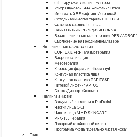
ultherapy смас лифтинг Альтера
Ультразвуковой SMAS-лифтинг Liftera
Игольчатый RF лифтинг Morpheus8
Фотодинамическая терапия HELEO4
Фотоомоложение Lumecca
Неинвазивный RF-лифтинг FORMA
Безинъекционная мезотерапия DERMADROP
Омоложение на Неодимовом лазере
Инъекционная косметология
CORTEXIL PRP Плазмотерапия
Биоревитализация
Мезотерапия
Коррекция формы и объема губ
Контурная пластика лица
Контурная пластика RADIESSE
Нитевой лифтинг APTOS
Ботокс/Диспорт/Ксеомин
Пилинги и чистки
Вакуумный аквапилинг ProFacial
Чистки лица GIGI
Чистки лица M.A.D SKINCARE
PRX-T33 Терапия
Лазерный карбоновый пилинг
Программа ухода “идеально чистая кожа”
Тело