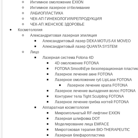
Интимное омоложение EXION
Интимное лазерное отбеливание
ЛАБИОПЛАСТИКА
ЧЕК-АП ГИНЕКОЛОГИЯ/РЕПРОДУКЦИЯ
ЧЕК-АП ЖЕНСКОЕ ЗДОРОВЬЕ
Косметология
Александритовая лазерная эпиляция
Александритовый лазер DEKA MOTUS AX MOVEO
Александритовый лазер QUANTA SYSTEM
Лицо
Лазерная система Fotona 4D
4D омоложение FOTONA
FOTONA SmoothEye безоперационная пластик
Лазерное лечение акне FOTONA
Лазерное омоложение губ LipLase FOTONA
Лазерное лечение храпа FOTONA
Лазерное лечение выпадения волос FOTONA
Контуринг тела Tight Sculpting FOTONA
Лазерное лечение грибка ногтей FOTONA
Аппаратная косметология
Микроигольчатый RF-лифтинг EXION
Лазерная шлифовка DOT
Моделирование лица EMFACE
Микротоковая терапия BIO-THERAPEUTIC
Лазерная блефаропластика