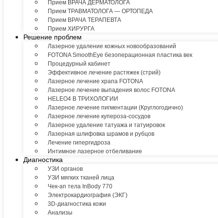
Прием ВРАЧА ДЕРМАТОЛОГА
Прием ТРАВМАТОЛОГА — ОРТОПЕДА
Прием ВРАЧА ТЕРАПЕВТА
Прием ХИРУРГА
Решение проблем
Лазерное удаление кожных новообразований
FOTONA SmoothEye безоперационная пластика век
Процедурный кабинет
Эффективное лечение растяжек (стрий)
Лазерное лечение храпа FOTONA
Лазерное лечение выпадения волос FOTONA
HELEO4 В ТРИХОЛОГИИ
Лазерное лечение пигментации (Круглогодично)
Лазерное лечение купероза-сосудов
Лазерное удаление татуажа и татуировок
Лазерная шлифовка шрамов и рубцов
Лечение гипергидроза
Интимное лазерное отбеливание
Диагностика
УЗИ органов
УЗИ мягких тканей лица
Чек-ап тела InBody 770
Электрокардиография (ЭКГ)
3D-диагностика кожи
Анализы