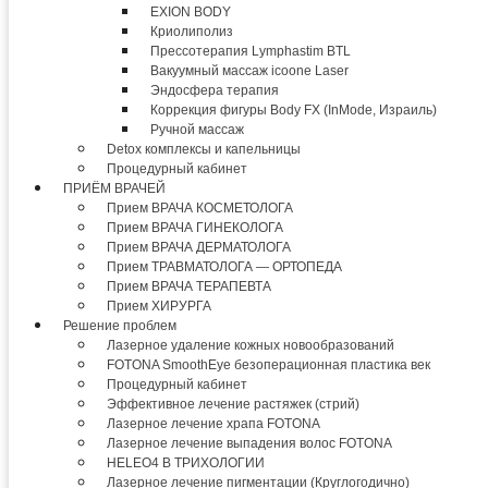
EXION BODY
Криолиполиз
Прессотерапия Lymphastim BTL
Вакуумный массаж icoone Laser
Эндосфера терапия
Коррекция фигуры Body FX (InMode, Израиль)
Ручной массаж
Detox комплексы и капельницы
Процедурный кабинет
ПРИЁМ ВРАЧЕЙ
Прием ВРАЧА КОСМЕТОЛОГА
Прием ВРАЧА ГИНЕКОЛОГА
Прием ВРАЧА ДЕРМАТОЛОГА
Прием ТРАВМАТОЛОГА — ОРТОПЕДА
Прием ВРАЧА ТЕРАПЕВТА
Прием ХИРУРГА
Решение проблем
Лазерное удаление кожных новообразований
FOTONA SmoothEye безоперационная пластика век
Процедурный кабинет
Эффективное лечение растяжек (стрий)
Лазерное лечение храпа FOTONA
Лазерное лечение выпадения волос FOTONA
HELEO4 В ТРИХОЛОГИИ
Лазерное лечение пигментации (Круглогодично)