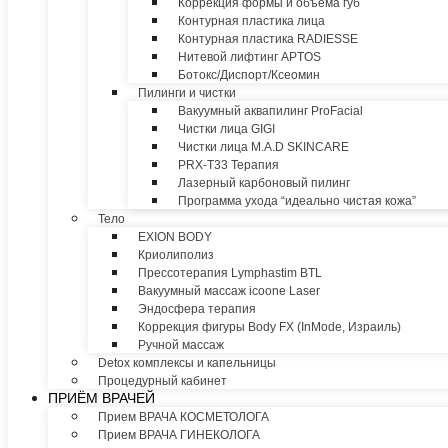
Коррекция формы и объема губ
Контурная пластика лица
Контурная пластика RADIESSE
Нитевой лифтинг APTOS
Ботокс/Диспорт/Ксеомин
Пилинги и чистки
Вакуумный аквапилинг ProFacial
Чистки лица GIGI
Чистки лица M.A.D SKINCARE
PRX-T33 Терапия
Лазерный карбоновый пилинг
Программа ухода “идеально чистая кожа”
Тело
EXION BODY
Криолиполиз
Прессотерапия Lymphastim BTL
Вакуумный массаж icoone Laser
Эндосфера терапия
Коррекция фигуры Body FX (InMode, Израиль)
Ручной массаж
Detox комплексы и капельницы
Процедурный кабинет
ПРИЁМ ВРАЧЕЙ
Прием ВРАЧА КОСМЕТОЛОГА
Прием ВРАЧА ГИНЕКОЛОГА