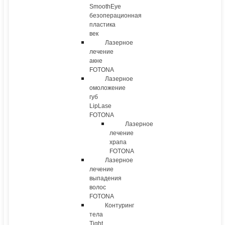
SmoothEye
безоперационная
пластика
век
Лазерное
лечение
акне
FOTONA
Лазерное
омоложение
губ
LipLase
FOTONA
Лазерное
лечение
храпа
FOTONA
Лазерное
лечение
выпадения
волос
FOTONA
Контуринг
тела
Tight