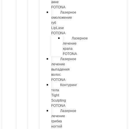
акне
FOTONA
Лазерное
омоложение
губ
LipLase
FOTONA
Лазерное
лечение
храпа
FOTONA
Лазерное
лечение
выпадения
волос
FOTONA
Контуринг
тела
Tight
Sculpting
FOTONA
Лазерное
лечение
грибка
ногтей