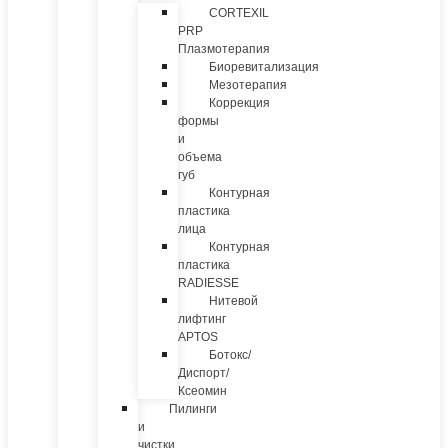
CORTEXIL
PRP
Плазмотерапия
Биоревитализация
Мезотерапия
Коррекция
формы
и
объема
губ
Контурная
пластика
лица
Контурная
пластика
RADIESSE
Нитевой
лифтинг
APTOS
Ботокс/
Диспорт/
Ксеомин
Пилинги
и
чистки