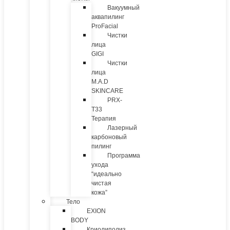
Вакуумный
аквапилинг
ProFacial
Чистки
лица
GIGI
Чистки
лица
M.A.D
SKINCARE
PRX-
T33
Терапия
Лазерный
карбоновый
пилинг
Программа
ухода
“идеально
чистая
кожа”
Тело
EXION
BODY
Криолиполиз