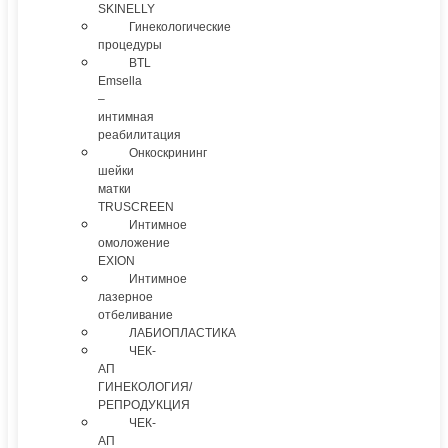
SKINELLY
Гинекологические
процедуры
BTL
Emsella
–
интимная
реабилитация
Онкоскрининг
шейки
матки
TRUSCREEN
Интимное
омоложение
EXION
Интимное
лазерное
отбеливание
ЛАБИОПЛАСТИКА
ЧЕК-
АП
ГИНЕКОЛОГИЯ/
РЕПРОДУКЦИЯ
ЧЕК-
АП