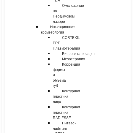
TDA™
Омоложение
на
Неодимовом
лазере
Инъекционная
косметология
CORTEXIL
PRP
Плазмотерапия
Биоревитализация
Мезотерапия
Коррекция
формы
и
объема
губ
Контурная
пластика
лица
Контурная
пластика
RADIESSE
Нитевой
лифтинг