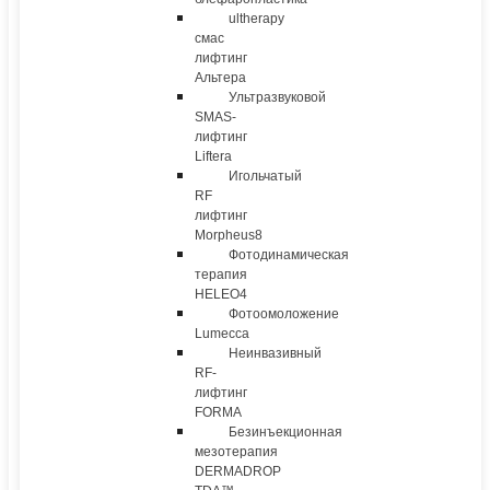
ultherapy
смас
лифтинг
Альтера
Ультразвуковой
SMAS-
лифтинг
Liftera
Игольчатый
RF
лифтинг
Morpheus8
Фотодинамическая
терапия
HELEO4
Фотоомоложение
Lumecca
Неинвазивный
RF-
лифтинг
FORMA
Безинъекционная
мезотерапия
DERMADROP