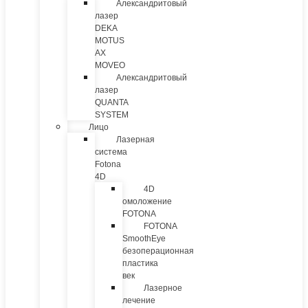
Александритовый
лазер
DEKA
MOTUS
AX
MOVEO
Александритовый
лазер
QUANTA
SYSTEM
Лицо
Лазерная
система
Fotona
4D
4D
омоложение
FOTONA
FOTONA
SmoothEye
безоперационная
пластика
век
Лазерное
лечение