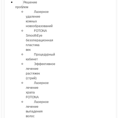
Решение
проблем
Лазерное
удаление
кожных
новообразований
FOTONA
SmoothEye
безоперационная
пластика
век
Процедурный
кабинет
Эффективное
лечение
растяжек
(стрий)
Лазерное
лечение
храпа
FOTONA
Лазерное
лечение
выпадения
волос