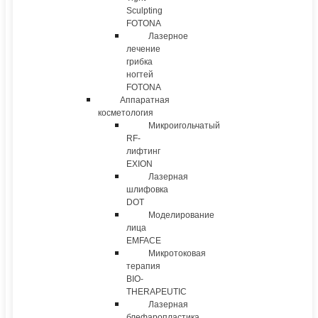
Sculpting
FOTONA
Лазерное
лечение
грибка
ногтей
FOTONA
Аппаратная
косметология
Микроигольчатый
RF-
лифтинг
EXION
Лазерная
шлифовка
DOT
Моделирование
лица
EMFACE
Микротоковая
терапия
BIO-
THERAPEUTIC
Лазерная
блефаропластика