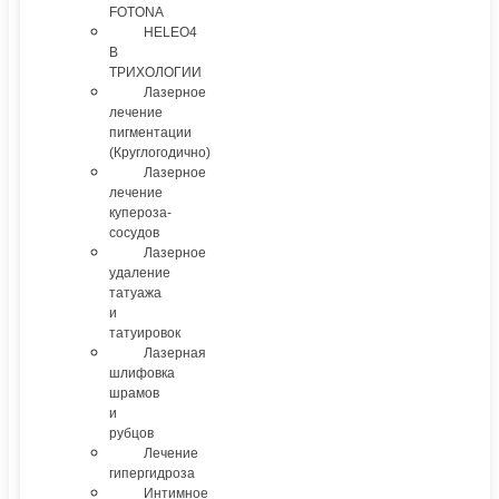
FOTONA
HELEO4
В
ТРИХОЛОГИИ
Лазерное
лечение
пигментации
(Круглогодично)
Лазерное
лечение
купероза-
сосудов
Лазерное
удаление
татуажа
и
татуировок
Лазерная
шлифовка
шрамов
и
рубцов
Лечение
гипергидроза
Интимное