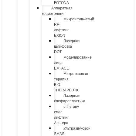
FOTONA
Аппаратная
косметология
Микроигольчатый
RF-
лифтинг
EXION
Лазерная
шлифовка
DOT
Моделирование
лица
EMFACE
Микротоковая
терапия
BIO-
THERAPEUTIC
Лазерная
блефаропластика
ultherapy
смас
лифтинг
Альтера
Ультразвуковой
SMAS-