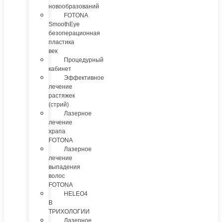
новообразований
FOTONA
SmoothEye
безоперационная
пластика
век
Процедурный
кабинет
Эффективное
лечение
растяжек
(стрий)
Лазерное
лечение
храпа
FOTONA
Лазерное
лечение
выпадения
волос
FOTONA
HELEO4
В
ТРИХОЛОГИИ
Лазерное