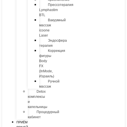
Прессотерапия
Lymphastim
BTL
Вакуумный
массаж
icoone
Laser
Эндосфера
терапия
Коррекция
фигуры
Body
FX
(InMode,
Израиль)
Ручной
массаж
Detox
комплексы
и
капельницы
Процедурный
кабинет
ПРИЁМ