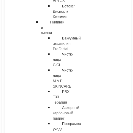
APTOS
Ботокс/
Диспорт/
Ксеомин
Пилинги
и
чистки
Вакуумный
аквапилинг
ProFacial
Чистки
лица
GIGI
Чистки
лица
M.A.D
SKINCARE
PRX-
T33
Терапия
Лазерный
карбоновый
пилинг
Программа
ухода