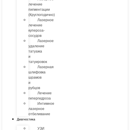
лечение
пигментации
(Круглогодично)
Лазерное
лечение
купероза-
сосудов
Лазерное
удаление
татуажа
и
татуировок
Лазерная
шлифовка
шрамов
и
рубцов
Лечение
гипергидроза
Интимное
лазерное
отбеливание
Диагностика
УЗИ