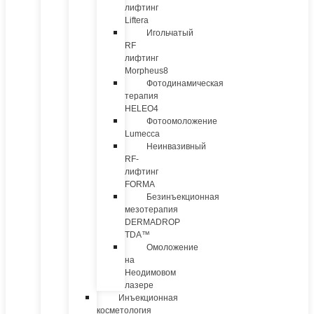
лифтинг
Liftera
Игольчатый
RF
лифтинг
Morpheus8
Фотодинамическая
терапия
HELEO4
Фотоомоложение
Lumecca
Неинвазивный
RF-
лифтинг
FORMA
Безинъекционная
мезотерапия
DERMADROP
TDA™
Омоложение
на
Неодимовом
лазере
Инъекционная
косметология