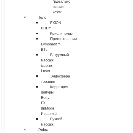
“идеально
чистая
кожа”
Тело
EXION
BODY
Криолиполиз
Прессотерапия
Lymphastim
BTL
Вакуумный
массаж
icoone
Laser
Эндосфера
терапия
Коррекция
фигуры
Body
FX
(InMode,
Израиль)
Ручной
массаж
Detox