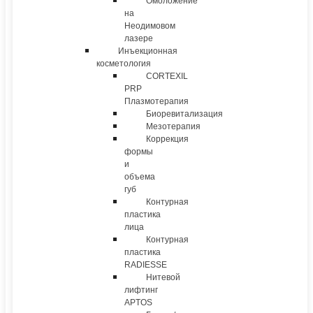
Омоложение
на
Неодимовом
лазере
Инъекционная
косметология
CORTEXIL
PRP
Плазмотерапия
Биоревитализация
Мезотерапия
Коррекция
формы
и
объема
губ
Контурная
пластика
лица
Контурная
пластика
RADIESSE
Нитевой
лифтинг
APTOS