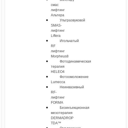
смас
лифтинг
Альтера
Ультразвуковой
SMAS-
лифтинг
Liftera
Игольчатый
RF
лифтинг
Morpheus8
Фотодинамическая
терапия
HELEO4
Фотоомоложение
Lumecca
Неинвазивный
RF-
лифтинг
FORMA
Безинъекционная
мезотерапия
DERMADROP
TDA™