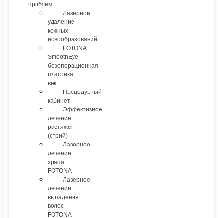
проблем
Лазерное
удаление
кожных
новообразований
FOTONA
SmoothEye
безоперационная
пластика
век
Процедурный
кабинет
Эффективное
лечение
растяжек
(стрий)
Лазерное
лечение
храпа
FOTONA
Лазерное
лечение
выпадения
волос
FOTONA