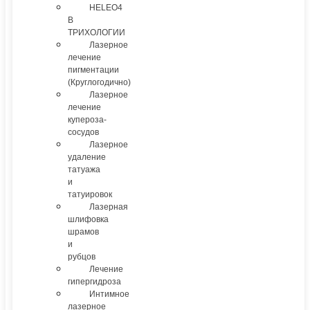
HELEO4
В
ТРИХОЛОГИИ
Лазерное
лечение
пигментации
(Круглогодично)
Лазерное
лечение
купероза-
сосудов
Лазерное
удаление
татуажа
и
татуировок
Лазерная
шлифовка
шрамов
и
рубцов
Лечение
гипергидроза
Интимное
лазерное