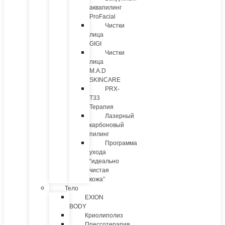
аквапилинг
ProFacial
Чистки
лица
GIGI
Чистки
лица
M.A.D
SKINCARE
PRX-
T33
Терапия
Лазерный
карбоновый
пилинг
Программа
ухода
“идеально
чистая
кожа”
Тело
EXION
BODY
Криолиполиз
Прессотерапия