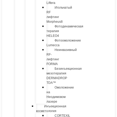
Liftera
Игольчатый
RF
лифтинг
Morpheus8
Фотодинамическая
терапия
HELEO4
Фотоомоложение
Lumecca
Неинвазивный
RF-
лифтинг
FORMA
Безинъекционная
мезотерапия
DERMADROP
TDA™
Омоложение
на
Неодимовом
лазере
Инъекционная
косметология
CORTEXIL