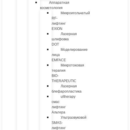
Аппаратная
косметология
Микроигольчатый
RF-
лифтинг
EXION
Лазерная
шлифовка
DOT
Моделирование
лица
EMFACE
Микротоковая
терапия
BIO-
THERAPEUTIC
Лазерная
блефаропластика
ultherapy
смас
лифтинг
Альтера
Ультразвуковой
SMAS-
лифтинг