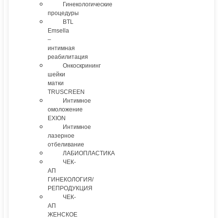
Гинекологические
процедуры
BTL
Emsella
–
интимная
реабилитация
Онкоскрининг
шейки
матки
TRUSCREEN
Интимное
омоложение
EXION
Интимное
лазерное
отбеливание
ЛАБИОПЛАСТИКА
ЧЕК-
АП
ГИНЕКОЛОГИЯ/
РЕПРОДУКЦИЯ
ЧЕК-
АП
ЖЕНСКОЕ