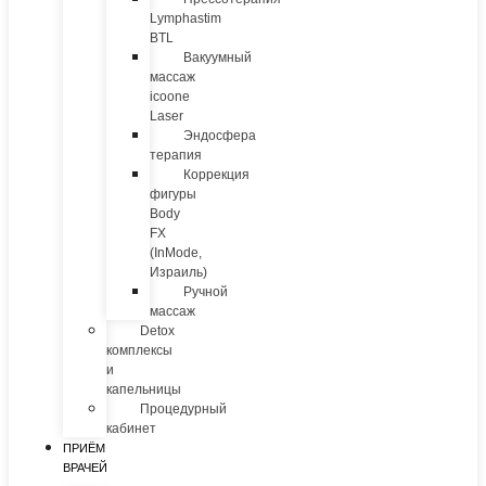
Lymphastim
BTL
Вакуумный
массаж
icoone
Laser
Эндосфера
терапия
Коррекция
фигуры
Body
FX
(InMode,
Израиль)
Ручной
массаж
Detox
комплексы
и
капельницы
Процедурный
кабинет
ПРИЁМ
ВРАЧЕЙ