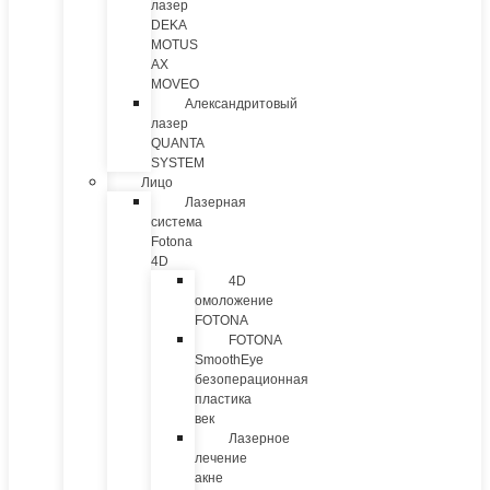
лазер
DEKA
MOTUS
AX
MOVEO
Александритовый
лазер
QUANTA
SYSTEM
Лицо
Лазерная
система
Fotona
4D
4D
омоложение
FOTONA
FOTONA
SmoothEye
безоперационная
пластика
век
Лазерное
лечение
акне