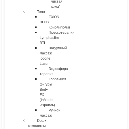
чистая
кожа”
Тело
EXION
BODY
Криолиполиз
Прессотерапия
Lymphastim
BTL
Вакуумный
массаж
icoone
Laser
Эндосфера
терапия
Коррекция
фигуры
Body
FX
(InMode,
Израиль)
Ручной
массаж
Detox
комплексы