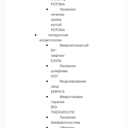
FOTONA
Лазерное
лечение
грибка
ногтей
FOTONA
Аппаратная
косметология
Микроигольчатый
RF-
лифтинг
EXION
Лазерная
шлифовка
DOT
Моделирование
лица
EMFACE
Микротоковая
терапия
BIO-
THERAPEUTIC
Лазерная
блефаропластика
ultherapy