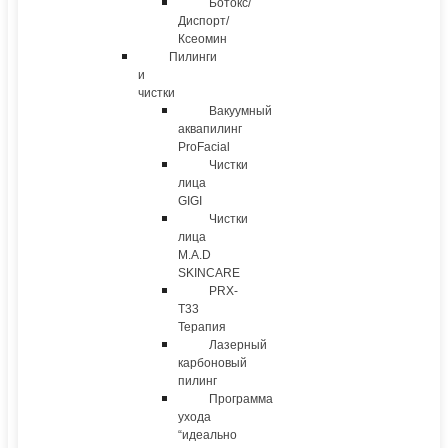
Ботокс/
Диспорт/
Ксеомин
Пилинги
и
чистки
Вакуумный
аквапилинг
ProFacial
Чистки
лица
GIGI
Чистки
лица
M.A.D
SKINCARE
PRX-
T33
Терапия
Лазерный
карбоновый
пилинг
Программа
ухода
“идеально