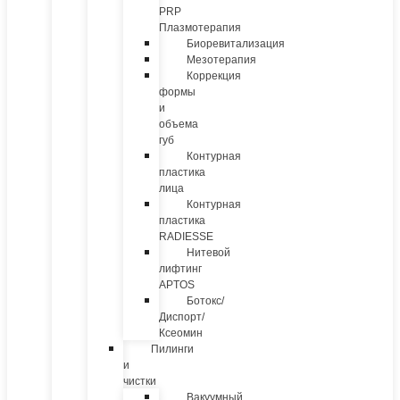
PRP
Плазмотерапия
Биоревитализация
Мезотерапия
Коррекция
формы
и
объема
губ
Контурная
пластика
лица
Контурная
пластика
RADIESSE
Нитевой
лифтинг
APTOS
Ботокс/
Диспорт/
Ксеомин
Пилинги
и
чистки
Вакуумный