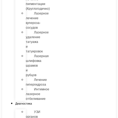
пигментации
(Круглогодично)
Лазерное
лечение
купероза-
сосудов
Лазерное
удаление
татуажа
и
татуировок
Лазерная
шлифовка
шрамов
и
рубцов
Лечение
гипергидроза
Интимное
лазерное
отбеливание
Диагностика
УЗИ
органов