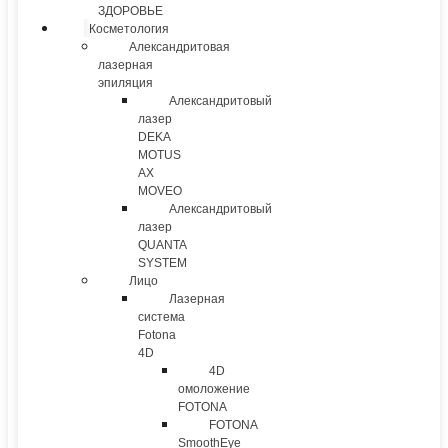
ЗДОРОВЬЕ
Косметология
Александритовая
лазерная
эпиляция
Александритовый
лазер
DEKA
MOTUS
AX
MOVEO
Александритовый
лазер
QUANTA
SYSTEM
Лицо
Лазерная
система
Fotona
4D
4D
омоложение
FOTONA
FOTONA
SmoothEye