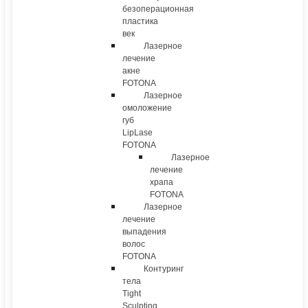
безоперационная
пластика
век
Лазерное
лечение
акне
FOTONA
Лазерное
омоложение
губ
LipLase
FOTONA
Лазерное
лечение
храпа
FOTONA
Лазерное
лечение
выпадения
волос
FOTONA
Контуринг
тела
Tight
Sculpting