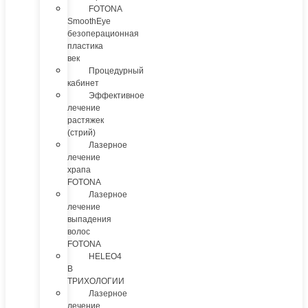
FOTONA
SmoothEye
безоперационная
пластика
век
Процедурный
кабинет
Эффективное
лечение
растяжек
(стрий)
Лазерное
лечение
храпа
FOTONA
Лазерное
лечение
выпадения
волос
FOTONA
HELEO4
В
ТРИХОЛОГИИ
Лазерное
лечение