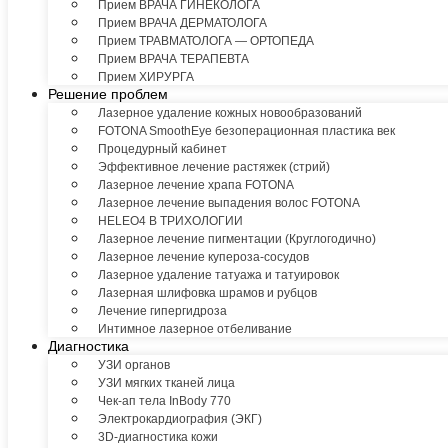
Прием ВРАЧА ГИНЕКОЛОГА
Прием ВРАЧА ДЕРМАТОЛОГА
Прием ТРАВМАТОЛОГА — ОРТОПЕДА
Прием ВРАЧА ТЕРАПЕВТА
Прием ХИРУРГА
Решение проблем
Лазерное удаление кожных новообразований
FOTONA SmoothEye безоперационная пластика век
Процедурный кабинет
Эффективное лечение растяжек (стрий)
Лазерное лечение храпа FOTONA
Лазерное лечение выпадения волос FOTONA
HELEO4 В ТРИХОЛОГИИ
Лазерное лечение пигментации (Круглогодично)
Лазерное лечение купероза-сосудов
Лазерное удаление татуажа и татуировок
Лазерная шлифовка шрамов и рубцов
Лечение гипергидроза
Интимное лазерное отбеливание
Диагностика
УЗИ органов
УЗИ мягких тканей лица
Чек-ап тела InBody 770
Электрокардиография (ЭКГ)
3D-диагностика кожи