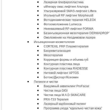
Лазерная блефаропластика
ultherapy смас лифтинг Альтера
Ультразвуковой SMAS-лифтинг Liftera
Игольчатый RF лифтинг Morpheus8
Фотодинамическая терапия HELEO4
Фотоомоложение Lumecca
Неинвазивный RF-лифтинг FORMA
Безинъекционная мезотерапия DERMADROP
Омоложение на Неодимовом лазере
Инъекционная косметология
CORTEXIL PRP Плазмотерапия
Биоревитализация
Мезотерапия
Коррекция формы и объема губ
Контурная пластика лица
Контурная пластика RADIESSE
Нитевой лифтинг APTOS
Ботокс/Диспорт/Ксеомин
Пилинги и чистки
Вакуумный аквапилинг ProFacial
Чистки лица GIGI
Чистки лица M.A.D SKINCARE
PRX-T33 Терапия
Лазерный карбоновый пилинг
Программа ухода “идеально чистая кожа”