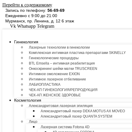
Перейти к содержимому
Запись по телефону:
56-69-69
Ежедневно с 9:00 до 21:00
Мурманск, пр. Ленина, д. 12 6 этаж
Vk
Whatsapp
Telegram
Гинекология
Лазерные технологии в гинекологии
Комплексная интимная пластика препаратами SKINELLY
Гинекологические процедуры
BTL Emsella – интимная реабилитация
Онкоскрининг шейки матки TRUSCREEN
Интимное омоложение EXION
Интимное лазерное отбеливание
ЛАБИОПЛАСТИКА
ЧЕК-АП ГИНЕКОЛОГИЯ/РЕПРОДУКЦИЯ
ЧЕК-АП ЖЕНСКОЕ ЗДОРОВЬЕ
Косметология
Александритовая лазерная эпиляция
Александритовый лазер DEKA MOTUS AX MOVEO
Александритовый лазер QUANTA SYSTEM
Лицо
Лазерная система Fotona 4D