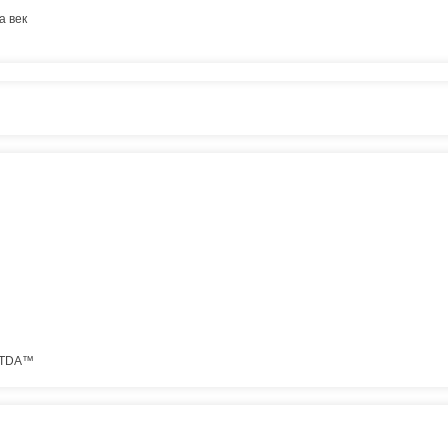
а век
 TDA™