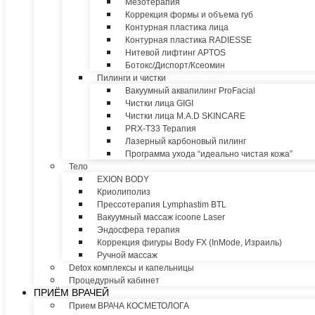
Мезотерапия
Коррекция формы и объема губ
Контурная пластика лица
Контурная пластика RADIESSE
Нитевой лифтинг APTOS
Ботокс/Диспорт/Ксеомин
Пилинги и чистки
Вакуумный аквапилинг ProFacial
Чистки лица GIGI
Чистки лица M.A.D SKINCARE
PRX-T33 Терапия
Лазерный карбоновый пилинг
Программа ухода “идеально чистая кожа”
Тело
EXION BODY
Криолиполиз
Прессотерапия Lymphastim BTL
Вакуумный массаж icoone Laser
Эндосфера терапия
Коррекция фигуры Body FX (InMode, Израиль)
Ручной массаж
Detox комплексы и капельницы
Процедурный кабинет
ПРИЁМ ВРАЧЕЙ
Прием ВРАЧА КОСМЕТОЛОГА