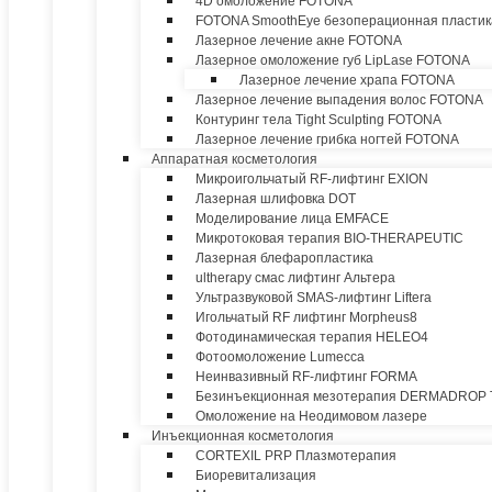
4D омоложение FOTONA
FOTONA SmoothEye безоперационная пластик
Лазерное лечение акне FOTONA
Лазерное омоложение губ LipLase FOTONA
Лазерное лечение храпа FOTONA
Лазерное лечение выпадения волос FOTONA
Контуринг тела Tight Sculpting FOTONA
Лазерное лечение грибка ногтей FOTONA
Аппаратная косметология
Микроигольчатый RF-лифтинг EXION
Лазерная шлифовка DOT
Моделирование лица EMFACE
Микротоковая терапия BIO-THERAPEUTIC
Лазерная блефаропластика
ultherapy смас лифтинг Альтера
Ультразвуковой SMAS-лифтинг Liftera
Игольчатый RF лифтинг Morpheus8
Фотодинамическая терапия HELEO4
Фотоомоложение Lumecca
Неинвазивный RF-лифтинг FORMA
Безинъекционная мезотерапия DERMADROP
Омоложение на Неодимовом лазере
Инъекционная косметология
CORTEXIL PRP Плазмотерапия
Биоревитализация