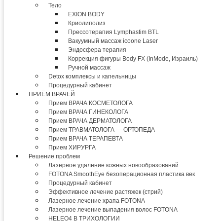
Тело
EXION BODY
Криолиполиз
Прессотерапия Lymphastim BTL
Вакуумный массаж icoone Laser
Эндосфера терапия
Коррекция фигуры Body FX (InMode, Израиль)
Ручной массаж
Detox комплексы и капельницы
Процедурный кабинет
ПРИЁМ ВРАЧЕЙ
Прием ВРАЧА КОСМЕТОЛОГА
Прием ВРАЧА ГИНЕКОЛОГА
Прием ВРАЧА ДЕРМАТОЛОГА
Прием ТРАВМАТОЛОГА — ОРТОПЕДА
Прием ВРАЧА ТЕРАПЕВТА
Прием ХИРУРГА
Решение проблем
Лазерное удаление кожных новообразований
FOTONA SmoothEye безоперационная пластика век
Процедурный кабинет
Эффективное лечение растяжек (стрий)
Лазерное лечение храпа FOTONA
Лазерное лечение выпадения волос FOTONA
HELEO4 В ТРИХОЛОГИИ