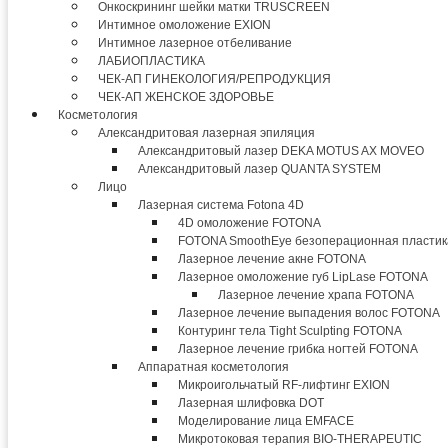
Онкоскрининг шейки матки TRUSCREEN
Интимное омоложение EXION
Интимное лазерное отбеливание
ЛАБИОПЛАСТИКА
ЧЕК-АП ГИНЕКОЛОГИЯ/РЕПРОДУКЦИЯ
ЧЕК-АП ЖЕНСКОЕ ЗДОРОВЬЕ
Косметология
Александритовая лазерная эпиляция
Александритовый лазер DEKA MOTUS AX MOVEO
Александритовый лазер QUANTA SYSTEM
Лицо
Лазерная система Fotona 4D
4D омоложение FOTONA
FOTONA SmoothEye безоперационная пластик
Лазерное лечение акне FOTONA
Лазерное омоложение губ LipLase FOTONA
Лазерное лечение храпа FOTONA
Лазерное лечение выпадения волос FOTONA
Контуринг тела Tight Sculpting FOTONA
Лазерное лечение грибка ногтей FOTONA
Аппаратная косметология
Микроигольчатый RF-лифтинг EXION
Лазерная шлифовка DOT
Моделирование лица EMFACE
Микротоковая терапия BIO-THERAPEUTIC