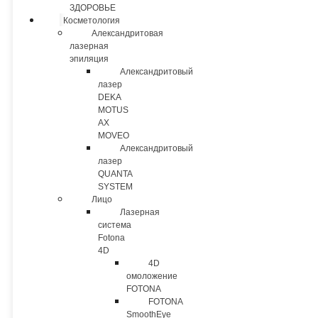
ЗДОРОВЬЕ
Косметология
Александритовая
лазерная
эпиляция
Александритовый
лазер
DEKA
MOTUS
AX
MOVEO
Александритовый
лазер
QUANTA
SYSTEM
Лицо
Лазерная
система
Fotona
4D
4D
омоложение
FOTONA
FOTONA
SmoothEye