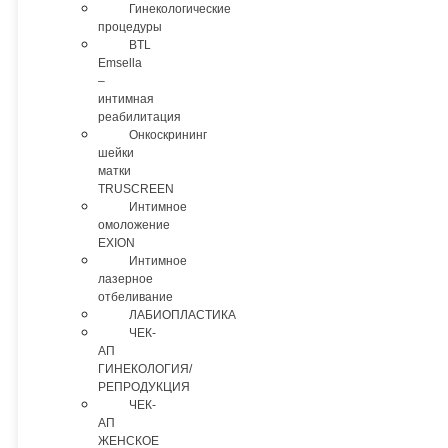
Гинекологические
процедуры
BTL
Emsella
–
интимная
реабилитация
Онкоскрининг
шейки
матки
TRUSCREEN
Интимное
омоложение
EXION
Интимное
лазерное
отбеливание
ЛАБИОПЛАСТИКА
ЧЕК-
АП
ГИНЕКОЛОГИЯ/
РЕПРОДУКЦИЯ
ЧЕК-
АП
ЖЕНСКОЕ