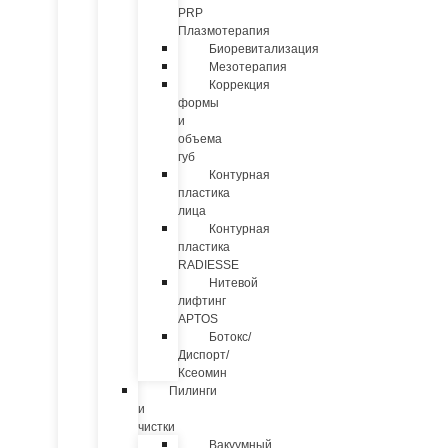
PRP
Плазмотерапия
Биоревитализация
Мезотерапия
Коррекция
формы
и
объема
губ
Контурная
пластика
лица
Контурная
пластика
RADIESSE
Нитевой
лифтинг
APTOS
Ботокс/
Диспорт/
Ксеомин
Пилинги
и
чистки
Вакуумный