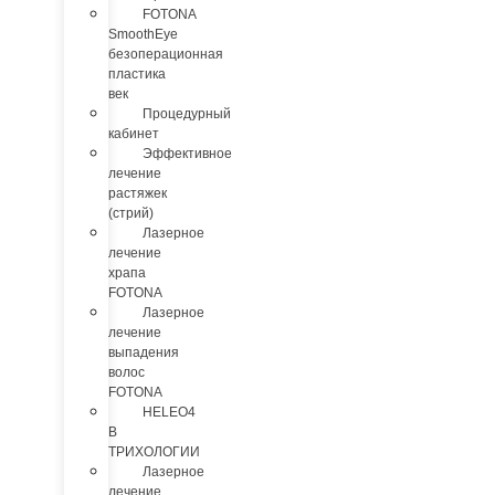
FOTONA
SmoothEye
безоперационная
пластика
век
Процедурный
кабинет
Эффективное
лечение
растяжек
(стрий)
Лазерное
лечение
храпа
FOTONA
Лазерное
лечение
выпадения
волос
FOTONA
HELEO4
В
ТРИХОЛОГИИ
Лазерное
лечение