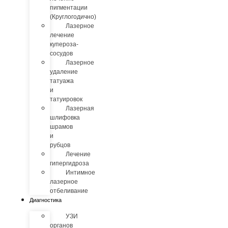
пигментации
(Круглогодично)
Лазерное
лечение
купероза-
сосудов
Лазерное
удаление
татуажа
и
татуировок
Лазерная
шлифовка
шрамов
и
рубцов
Лечение
гипергидроза
Интимное
лазерное
отбеливание
Диагностика
УЗИ
органов