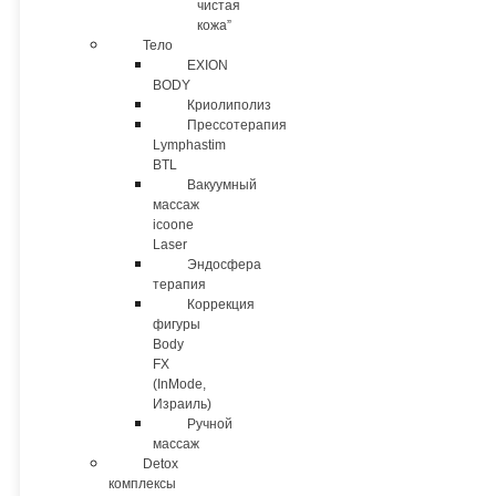
чистая
кожа”
Тело
EXION
BODY
Криолиполиз
Прессотерапия
Lymphastim
BTL
Вакуумный
массаж
icoone
Laser
Эндосфера
терапия
Коррекция
фигуры
Body
FX
(InMode,
Израиль)
Ручной
массаж
Detox
комплексы