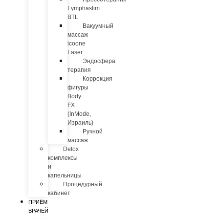
Lymphastim
BTL
Вакуумный
массаж
icoone
Laser
Эндосфера
терапия
Коррекция
фигуры
Body
FX
(InMode,
Израиль)
Ручной
массаж
Detox
комплексы
и
капельницы
Процедурный
кабинет
ПРИЁМ
ВРАЧЕЙ