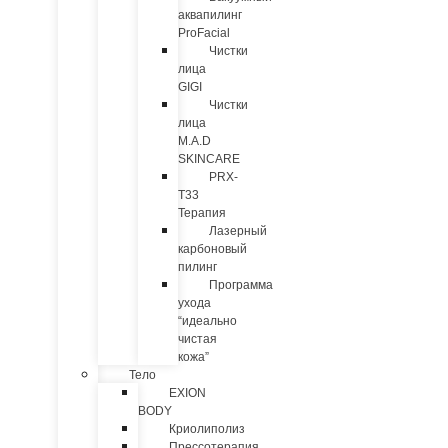
аквапилинг
ProFacial
Чистки
лица
GIGI
Чистки
лица
M.A.D
SKINCARE
PRX-
T33
Терапия
Лазерный
карбоновый
пилинг
Программа
ухода
“идеально
чистая
кожа”
Тело
EXION
BODY
Криолиполиз
Прессотерапия