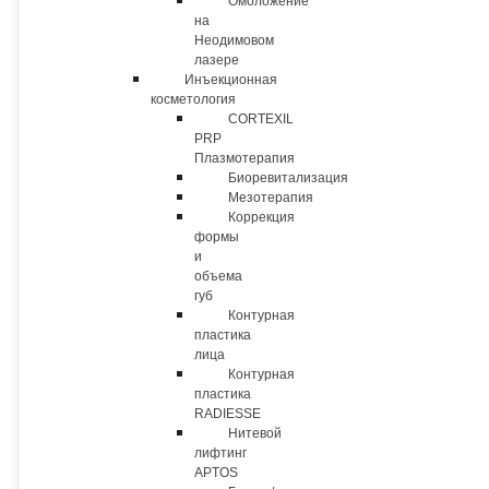
Омоложение
на
Неодимовом
лазере
Инъекционная
косметология
CORTEXIL
PRP
Плазмотерапия
Биоревитализация
Мезотерапия
Коррекция
формы
и
объема
губ
Контурная
пластика
лица
Контурная
пластика
RADIESSE
Нитевой
лифтинг
APTOS