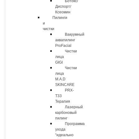
Ботокс/
Диспорт/
Ксеомин
Пилинги
и
чистки
Вакуумный
аквапилинг
ProFacial
Чистки
лица
GIGI
Чистки
лица
M.A.D
SKINCARE
PRX-
T33
Терапия
Лазерный
карбоновый
пилинг
Программа
ухода
“идеально