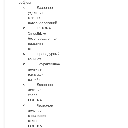
проблем
Лазерное
удаление
кожных
новообразований
FOTONA
SmoothEye
безоперационная
пластика
век
Процедурный
кабинет
Эффективное
лечение
растяжек
(стрий)
Лазерное
лечение
храпа
FOTONA
Лазерное
лечение
выпадения
волос
FOTONA