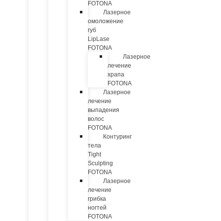
FOTONA
Лазерное
омоложение
губ
LipLase
FOTONA
Лазерное
лечение
храпа
FOTONA
Лазерное
лечение
выпадения
волос
FOTONA
Контуринг
тела
Tight
Sculpting
FOTONA
Лазерное
лечение
грибка
ногтей
FOTONA