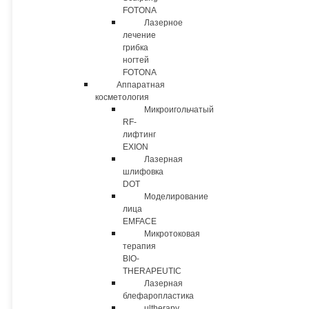
FOTONA
Лазерное
лечение
грибка
ногтей
FOTONA
Аппаратная
косметология
Микроигольчатый
RF-
лифтинг
EXION
Лазерная
шлифовка
DOT
Моделирование
лица
EMFACE
Микротоковая
терапия
BIO-
THERAPEUTIC
Лазерная
блефаропластика
ultherapy