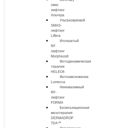
смас
лифтинг
Альтера
Ультразвуковой
SMAS-
лифтинг
Liftera
Игольчатый
RF
лифтинг
Morpheus8
Фотодинамическая
терапия
HELEO4
Фотоомоложение
Lumecca
Неинвазивный
RF-
лифтинг
FORMA
Безинъекционная
мезотерапия
DERMADROP
TDA™