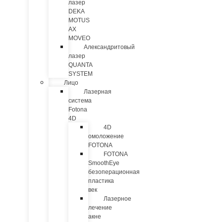
лазер
DEKA
MOTUS
AX
MOVEO
Александритовый
лазер
QUANTA
SYSTEM
Лицо
Лазерная
система
Fotona
4D
4D
омоложение
FOTONA
FOTONA
SmoothEye
безоперационная
пластика
век
Лазерное
лечение
акне