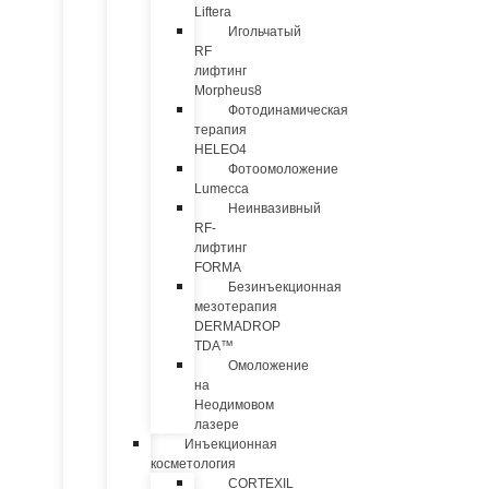
Liftera
Игольчатый
RF
лифтинг
Morpheus8
Фотодинамическая
терапия
HELEO4
Фотоомоложение
Lumecca
Неинвазивный
RF-
лифтинг
FORMA
Безинъекционная
мезотерапия
DERMADROP
TDA™
Омоложение
на
Неодимовом
лазере
Инъекционная
косметология
CORTEXIL