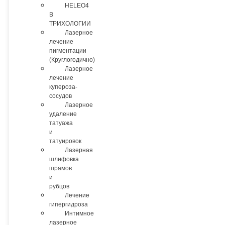
HELEO4
В
ТРИХОЛОГИИ
Лазерное
лечение
пигментации
(Круглогодично)
Лазерное
лечение
купероза-
сосудов
Лазерное
удаление
татуажа
и
татуировок
Лазерная
шлифовка
шрамов
и
рубцов
Лечение
гипергидроза
Интимное
лазерное