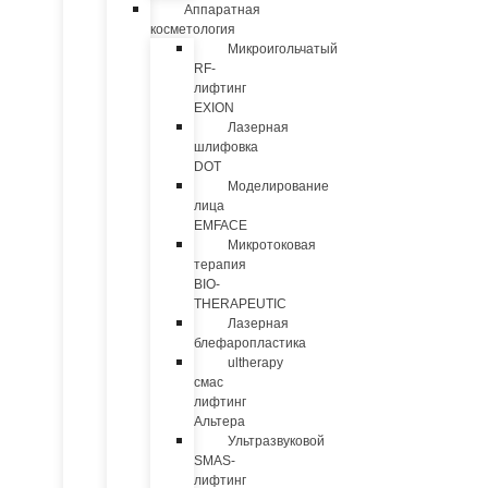
Аппаратная
косметология
Микроигольчатый
RF-
лифтинг
EXION
Лазерная
шлифовка
DOT
Моделирование
лица
EMFACE
Микротоковая
терапия
BIO-
THERAPEUTIC
Лазерная
блефаропластика
ultherapy
смас
лифтинг
Альтера
Ультразвуковой
SMAS-
лифтинг