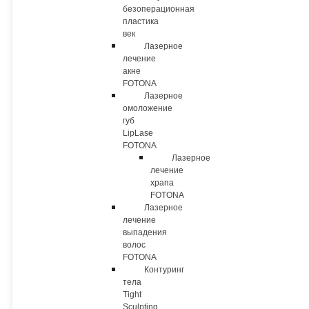
безоперационная
пластика
век
Лазерное
лечение
акне
FOTONA
Лазерное
омоложение
губ
LipLase
FOTONA
Лазерное
лечение
храпа
FOTONA
Лазерное
лечение
выпадения
волос
FOTONA
Контуринг
тела
Tight
Sculpting