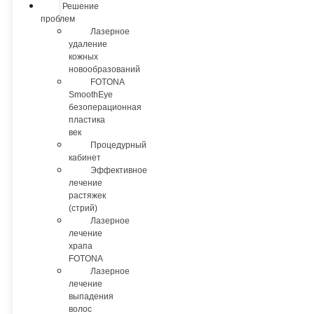
Решение
проблем
Лазерное
удаление
кожных
новообразований
FOTONA
SmoothEye
безоперационная
пластика
век
Процедурный
кабинет
Эффективное
лечение
растяжек
(стрий)
Лазерное
лечение
храпа
FOTONA
Лазерное
лечение
выпадения
волос