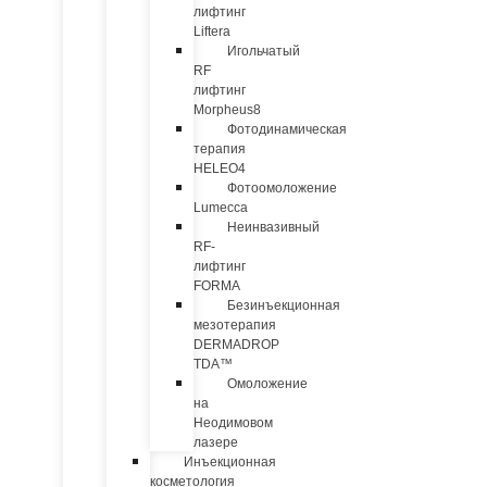
лифтинг
Liftera
Игольчатый
RF
лифтинг
Morpheus8
Фотодинамическая
терапия
HELEO4
Фотоомоложение
Lumecca
Неинвазивный
RF-
лифтинг
FORMA
Безинъекционная
мезотерапия
DERMADROP
TDA™
Омоложение
на
Неодимовом
лазере
Инъекционная
косметология