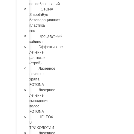
новообразований
FOTONA
SmoothEye
безоперационная
пластика
век
Процедурный
кабинет
Эффективное
лечение
растяжек
(стрий)
Лазерное
лечение
храпа
FOTONA
Лазерное
лечение
выпадения
волос
FOTONA
HELEO4
В
ТРИХОЛОГИИ
Лазерное