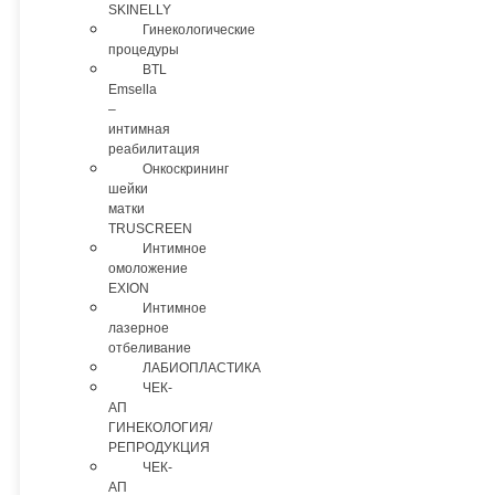
SKINELLY
Гинекологические
процедуры
BTL
Emsella
–
интимная
реабилитация
Онкоскрининг
шейки
матки
TRUSCREEN
Интимное
омоложение
EXION
Интимное
лазерное
отбеливание
ЛАБИОПЛАСТИКА
ЧЕК-
АП
ГИНЕКОЛОГИЯ/
РЕПРОДУКЦИЯ
ЧЕК-
АП