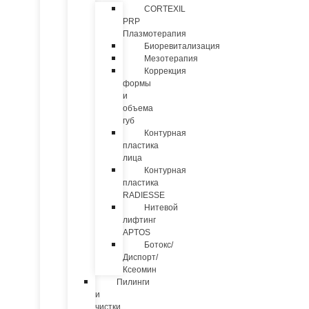
CORTEXIL
PRP
Плазмотерапия
Биоревитализация
Мезотерапия
Коррекция
формы
и
объема
губ
Контурная
пластика
лица
Контурная
пластика
RADIESSE
Нитевой
лифтинг
APTOS
Ботокс/
Диспорт/
Ксеомин
Пилинги
и
чистки