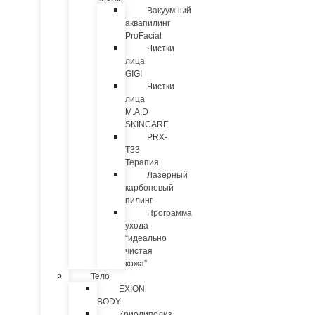
Вакуумный
аквапилинг
ProFacial
Чистки
лица
GIGI
Чистки
лица
M.A.D
SKINCARE
PRX-
T33
Терапия
Лазерный
карбоновый
пилинг
Программа
ухода
“идеально
чистая
кожа”
Тело
EXION
BODY
Криолиполиз