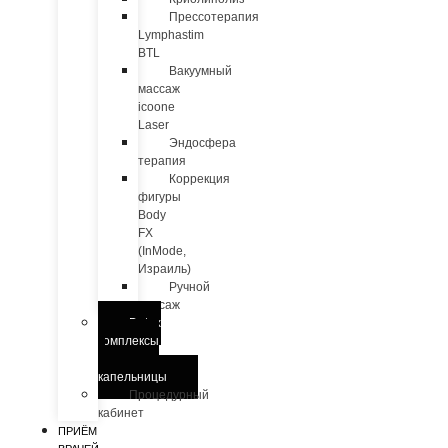
Прессотерапия
Lymphastim
BTL
Вакуумный
массаж
icoone
Laser
Эндосфера
терапия
Коррекция
фигуры
Body
FX
(InMode,
Израиль)
Ручной
массаж
Detox
комплексы
и
капельницы
Процедурный
кабинет
ПРИЁМ