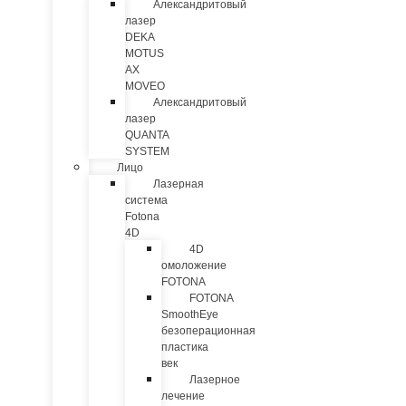
Александритовый
лазер
DEKA
MOTUS
AX
MOVEO
Александритовый
лазер
QUANTA
SYSTEM
Лицо
Лазерная
система
Fotona
4D
4D
омоложение
FOTONA
FOTONA
SmoothEye
безоперационная
пластика
век
Лазерное
лечение