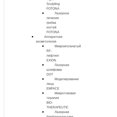
Sculpting
FOTONA
Лазерное
лечение
грибка
ногтей
FOTONA
Аппаратная
косметология
Микроигольчатый
RF-
лифтинг
EXION
Лазерная
шлифовка
DOT
Моделирование
лица
EMFACE
Микротоковая
терапия
BIO-
THERAPEUTIC
Лазерная
блефаропластика