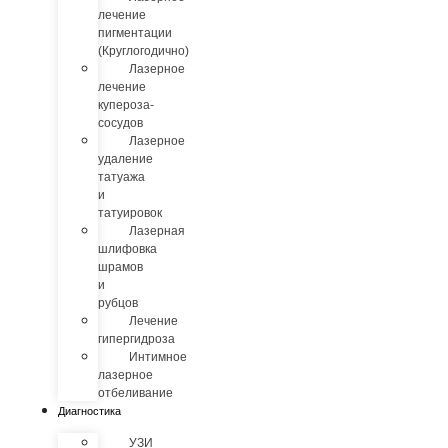
лечение
пигментации
(Круглогодично)
Лазерное
лечение
купероза-
сосудов
Лазерное
удаление
татуажа
и
татуировок
Лазерная
шлифовка
шрамов
и
рубцов
Лечение
гипергидроза
Интимное
лазерное
отбеливание
Диагностика
УЗИ