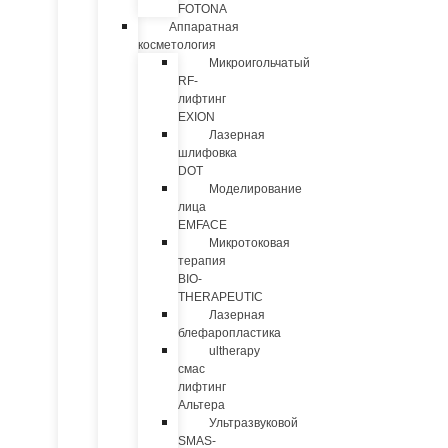
FOTONA
Аппаратная
косметология
Микроигольчатый
RF-
лифтинг
EXION
Лазерная
шлифовка
DOT
Моделирование
лица
EMFACE
Микротоковая
терапия
BIO-
THERAPEUTIC
Лазерная
блефаропластика
ultherapy
смас
лифтинг
Альтера
Ультразвуковой
SMAS-