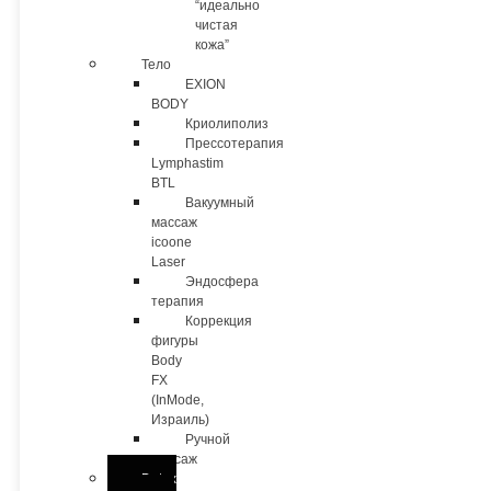
“идеально
чистая
кожа”
Тело
EXION
BODY
Криолиполиз
Прессотерапия
Lymphastim
BTL
Вакуумный
массаж
icoone
Laser
Эндосфера
терапия
Коррекция
фигуры
Body
FX
(InMode,
Израиль)
Ручной
массаж
Detox