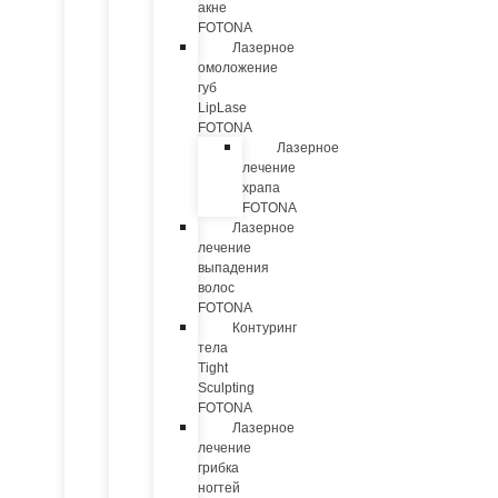
акне
FOTONA
Лазерное
омоложение
губ
LipLase
FOTONA
Лазерное
лечение
храпа
FOTONA
Лазерное
лечение
выпадения
волос
FOTONA
Контуринг
тела
Tight
Sculpting
FOTONA
Лазерное
лечение
грибка
ногтей