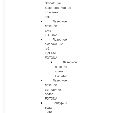
SmoothEye
безоперационная
пластика
век
Лазерное
лечение
акне
FOTONA
Лазерное
омоложение
губ
LipLase
FOTONA
Лазерное
лечение
храпа
FOTONA
Лазерное
лечение
выпадения
волос
FOTONA
Контуринг
тела
Tight