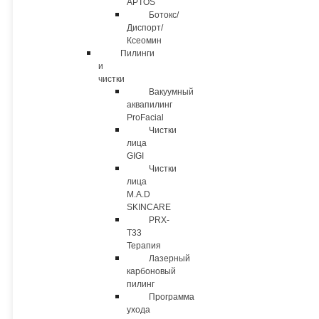
APTOS
Ботокс/
Диспорт/
Ксеомин
Пилинги
и
чистки
Вакуумный
аквапилинг
ProFacial
Чистки
лица
GIGI
Чистки
лица
M.A.D
SKINCARE
PRX-
T33
Терапия
Лазерный
карбоновый
пилинг
Программа
ухода