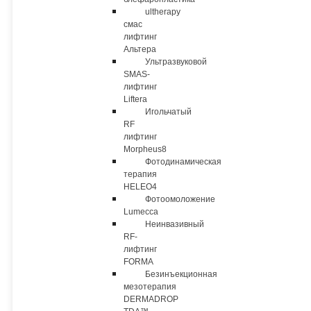
ultherapy
смас
лифтинг
Альтера
Ультразвуковой
SMAS-
лифтинг
Liftera
Игольчатый
RF
лифтинг
Morpheus8
Фотодинамическая
терапия
HELEO4
Фотоомоложение
Lumecca
Неинвазивный
RF-
лифтинг
FORMA
Безинъекционная
мезотерапия
DERMADROP