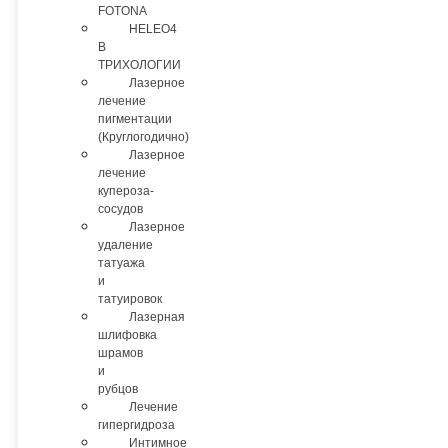
FOTONA
HELEO4
В
ТРИХОЛОГИИ
Лазерное
лечение
пигментации
(Круглогодично)
Лазерное
лечение
купероза-
сосудов
Лазерное
удаление
татуажа
и
татуировок
Лазерная
шлифовка
шрамов
и
рубцов
Лечение
гипергидроза
Интимное