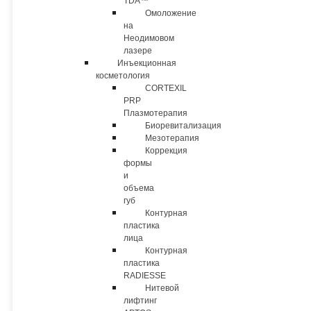
TDA™
Омоложение
на
Неодимовом
лазере
Инъекционная
косметология
CORTEXIL
PRP
Плазмотерапия
Биоревитализация
Мезотерапия
Коррекция
формы
и
объема
губ
Контурная
пластика
лица
Контурная
пластика
RADIESSE
Нитевой
лифтинг