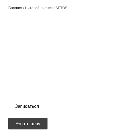
Главная
/ Нитевой лифтинг APTOS
НИТЕВОЙ ЛИФТИНГ APTOS
Результат заметен сразу после проведения
процедуры и становится более
выраженным к концу второй недели.
Продолжительность эффекта зависит от
зоны коррекции, типа введенных нитей,
индивидуальных особенностей пациента,
его образа жизни и соблюдения
рекомендаций в период реабилитации. При
использовании рассасывающихся нитей он
сохраняется до 2–3 лет,
нерассасывающихся – до 5 лет.
Записаться
Узнать цену