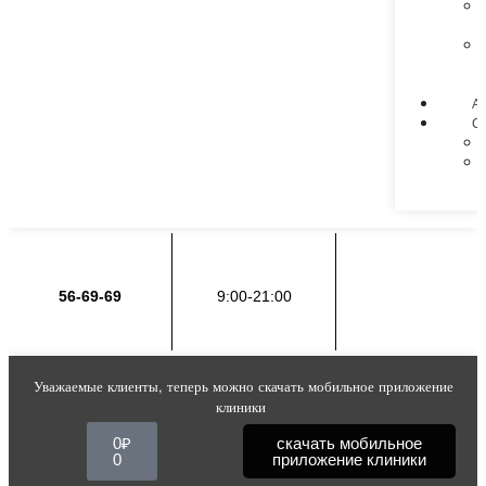
А
С
56-69-69
9:00-21:00
Уважаемые клиенты, теперь можно скачать мобильное приложение
клиники
0
₽
скачать мобильное
0
приложение клиники