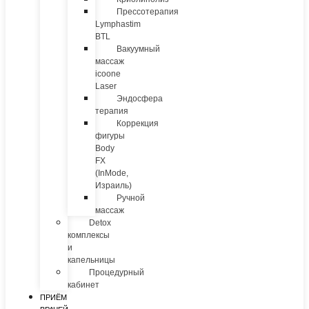
Прессотерапия
Lymphastim
BTL
Вакуумный
массаж
icoone
Laser
Эндосфера
терапия
Коррекция
фигуры
Body
FX
(InMode,
Израиль)
Ручной
массаж
Detox
комплексы
и
капельницы
Процедурный
кабинет
ПРИЁМ