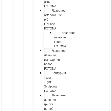
акне
FOTONA
Лазерное
омоложение
губ
LipLase
FOTONA
Лазерное
лечение
храпа
FOTONA
Лазерное
лечение
выпадения
волос
FOTONA
Контуринг
тела
Tight
Sculpting
FOTONA
Лазерное
лечение
грибка
ногтей