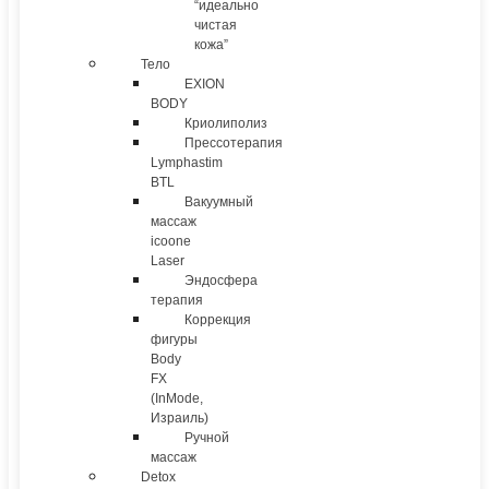
“идеально
чистая
кожа”
Тело
EXION
BODY
Криолиполиз
Прессотерапия
Lymphastim
BTL
Вакуумный
массаж
icoone
Laser
Эндосфера
терапия
Коррекция
фигуры
Body
FX
(InMode,
Израиль)
Ручной
массаж
Detox