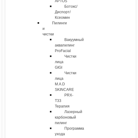
APTOS
Ботокс/
Диспорт/
Ксеомин
Пилинги
и
чистки
Вакуумный
аквапилинг
ProFacial
Чистки
лица
GIGI
Чистки
лица
M.A.D
SKINCARE
PRX-
T33
Терапия
Лазерный
карбоновый
пилинг
Программа
ухода