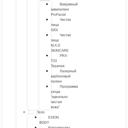
Вакуумный
аквапилинг
ProFacial
Чистки
лица
GIGI
Чистки
лица
M.A.D
SKINCARE
PRX-
T33
Терапия
Лазерный
карбоновый
пилинг
Программа
ухода
“идеально
чистая
кожа”
Тело
EXION
BODY
Криолиполиз