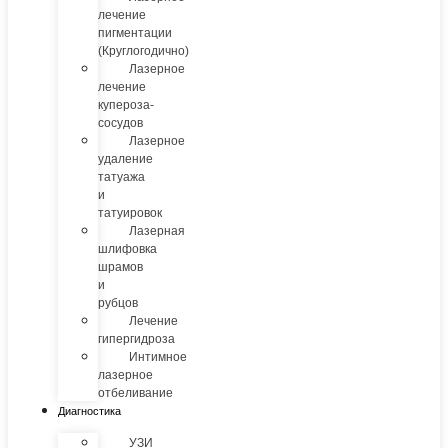
лечение
пигментации
(Круглогодично)
Лазерное
лечение
купероза-
сосудов
Лазерное
удаление
татуажа
и
татуировок
Лазерная
шлифовка
шрамов
и
рубцов
Лечение
гипергидроза
Интимное
лазерное
отбеливание
Диагностика
УЗИ