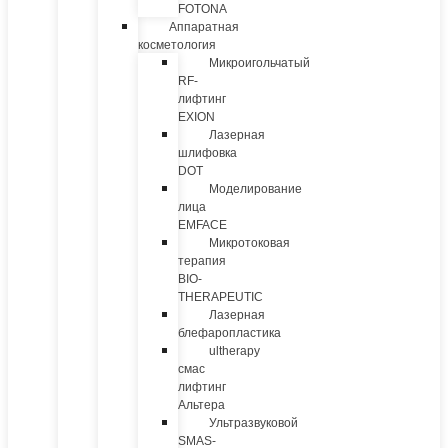
FOTONA
Аппаратная
косметология
Микроигольчатый
RF-
лифтинг
EXION
Лазерная
шлифовка
DOT
Моделирование
лица
EMFACE
Микротоковая
терапия
BIO-
THERAPEUTIC
Лазерная
блефаропластика
ultherapy
смас
лифтинг
Альтера
Ультразвуковой
SMAS-