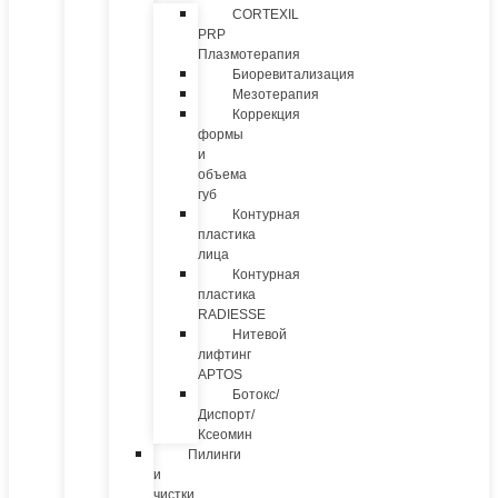
CORTEXIL
PRP
Плазмотерапия
Биоревитализация
Мезотерапия
Коррекция
формы
и
объема
губ
Контурная
пластика
лица
Контурная
пластика
RADIESSE
Нитевой
лифтинг
APTOS
Ботокс/
Диспорт/
Ксеомин
Пилинги
и
чистки