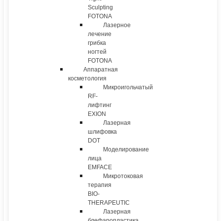
Sculpting
FOTONA
Лазерное
лечение
грибка
ногтей
FOTONA
Аппаратная
косметология
Микроигольчатый
RF-
лифтинг
EXION
Лазерная
шлифовка
DOT
Моделирование
лица
EMFACE
Микротоковая
терапия
BIO-
THERAPEUTIC
Лазерная
блефаропластика