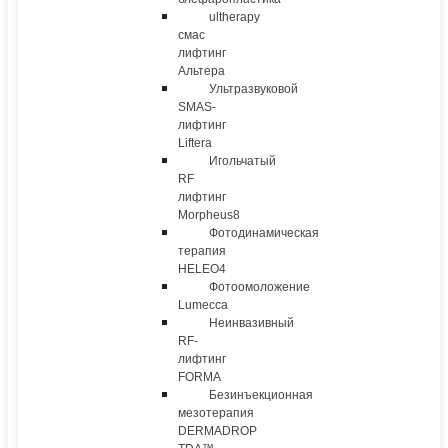
ultherapy
смас
лифтинг
Альтера
Ультразвуковой
SMAS-
лифтинг
Liftera
Игольчатый
RF
лифтинг
Morpheus8
Фотодинамическая
терапия
HELEO4
Фотоомоложение
Lumecca
Неинвазивный
RF-
лифтинг
FORMA
Безинъекционная
мезотерапия
DERMADROP