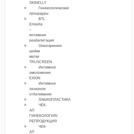
SKINELLY
Гинекологические
процедуры
BTL
Emsella
–
интимная
реабилитация
Онкоскрининг
шейки
матки
TRUSCREEN
Интимное
омоложение
EXION
Интимное
лазерное
отбеливание
ЛАБИОПЛАСТИКА
ЧЕК-
АП
ГИНЕКОЛОГИЯ/
РЕПРОДУКЦИЯ
ЧЕК-
АП