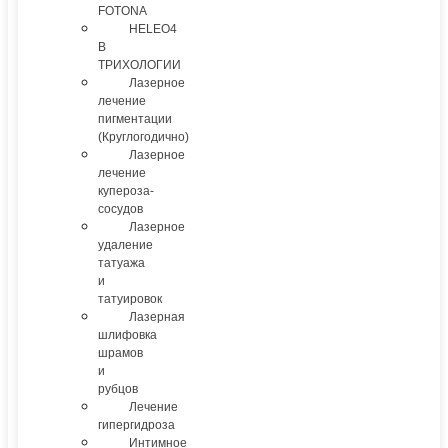
FOTONA
HELEO4
В
ТРИХОЛОГИИ
Лазерное
лечение
пигментации
(Круглогодично)
Лазерное
лечение
купероза-
сосудов
Лазерное
удаление
татуажа
и
татуировок
Лазерная
шлифовка
шрамов
и
рубцов
Лечение
гипергидроза
Интимное