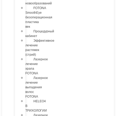
новообразований
FOTONA
SmoothEye
безоперационная
пластика
век
Процедурный
кабинет
Эффективное
лечение
растяжек
(стрий)
Лазерное
лечение
храпа
FOTONA
Лазерное
лечение
выпадения
волос
FOTONA
HELEO4
В
ТРИХОЛОГИИ
Лазерное