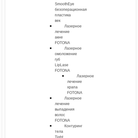
SmoothEye
безоперационная
пластика
век
Лазерное
лечение
акне
FOTONA
Лазерное
омоложение
губ
LipLase
FOTONA
Лазерное
лечение
храпа
FOTONA
Лазерное
лечение
выпадения
волос
FOTONA
Контуринг
тела
Tight