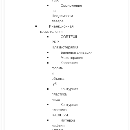
TDA™
Омоложение
на
Неодимовом
лазере
Инъекционная
косметология
CORTEXIL
PRP
Плазмотерапия
Биоревитализация
Мезотерапия
Коррекция
формы
и
объема
губ
Контурная
пластика
лица
Контурная
пластика
RADIESSE
Нитевой
лифтинг