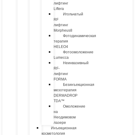
лифтинг
Liftera
Игольчатый
RF
лифтинг
Morpheus8
Фотодинамическая
терапия
HELEO4
Фотоомоложение
Lumecca
Неинвазивный
RF-
лифтинг
FORMA
Безинъекционная
мезотерапия
DERMADROP
TDA™
Омоложение
на
Неодимовом
лазере
Инъекционная
косметология