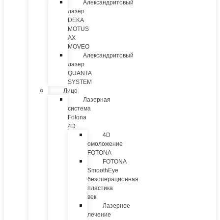
Александритовый
лазер
DEKA
MOTUS
AX
MOVEO
Александритовый
лазер
QUANTA
SYSTEM
Лицо
Лазерная
система
Fotona
4D
4D
омоложение
FOTONA
FOTONA
SmoothEye
безоперационная
пластика
век
Лазерное
лечение