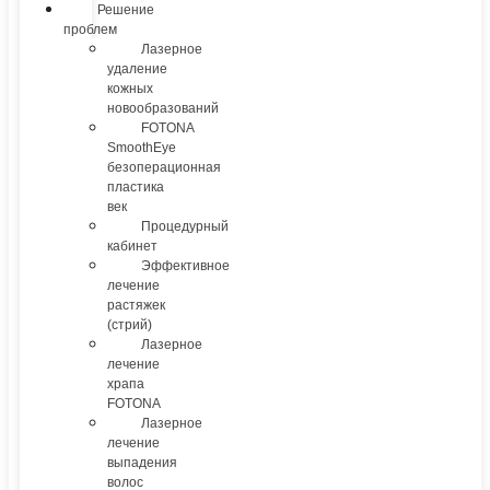
Решение
проблем
Лазерное
удаление
кожных
новообразований
FOTONA
SmoothEye
безоперационная
пластика
век
Процедурный
кабинет
Эффективное
лечение
растяжек
(стрий)
Лазерное
лечение
храпа
FOTONA
Лазерное
лечение
выпадения
волос