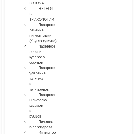
FOTONA
HELEO4
В
ТРИХОЛОГИИ
Лазерное
лечение
пигментации
(Круглогодично)
Лазерное
лечение
купероза-
сосудов
Лазерное
удаление
татуажа
и
татуировок
Лазерная
шлифовка
шрамов
и
рубцов
Лечение
гипергидроза
Интимное