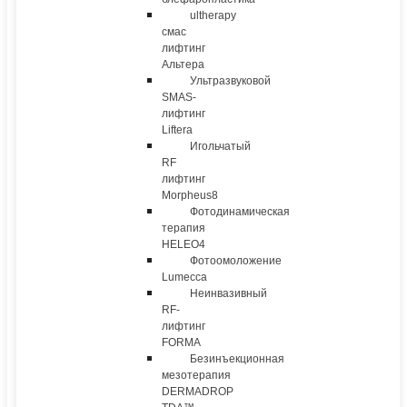
ultherapy
смас
лифтинг
Альтера
Ультразвуковой
SMAS-
лифтинг
Liftera
Игольчатый
RF
лифтинг
Morpheus8
Фотодинамическая
терапия
HELEO4
Фотоомоложение
Lumecca
Неинвазивный
RF-
лифтинг
FORMA
Безинъекционная
мезотерапия
DERMADROP