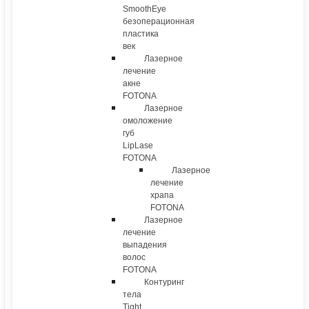
SmoothEye
безоперационная
пластика
век
Лазерное
лечение
акне
FOTONA
Лазерное
омоложение
губ
LipLase
FOTONA
Лазерное
лечение
храпа
FOTONA
Лазерное
лечение
выпадения
волос
FOTONA
Контуринг
тела
Tight