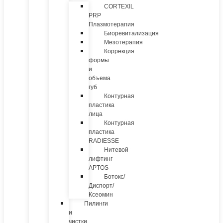
CORTEXIL
PRP
Плазмотерапия
Биоревитализация
Мезотерапия
Коррекция
формы
и
объема
губ
Контурная
пластика
лица
Контурная
пластика
RADIESSE
Нитевой
лифтинг
APTOS
Ботокс/
Диспорт/
Ксеомин
Пилинги
и
чистки