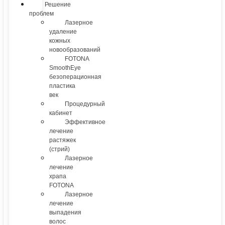
Решение
проблем
Лазерное
удаление
кожных
новообразований
FOTONA
SmoothEye
безоперационная
пластика
век
Процедурный
кабинет
Эффективное
лечение
растяжек
(стрий)
Лазерное
лечение
храпа
FOTONA
Лазерное
лечение
выпадения
волос