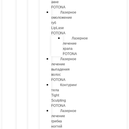
акне
FOTONA
Лазерное
омоложение
губ
LipLase
FOTONA
Лазерное
лечение
храпа
FOTONA
Лазерное
лечение
выпадения
волос
FOTONA
Контуринг
тела
Tight
Sculpting
FOTONA
Лазерное
лечение
грибка
ногтей