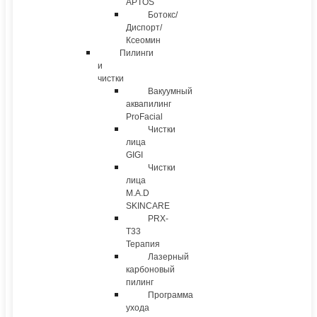
APTOS
Ботокс/
Диспорт/
Ксеомин
Пилинги
и
чистки
Вакуумный
аквапилинг
ProFacial
Чистки
лица
GIGI
Чистки
лица
M.A.D
SKINCARE
PRX-
T33
Терапия
Лазерный
карбоновый
пилинг
Программа
ухода