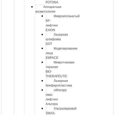
FOTONA
Аппаратная
косметология
Микроигольчатый
RF-
лифтинг
EXION
Лазерная
шлифовка
DOT
Моделирование
лица
EMFACE
Микротоковая
терапия
BIO-
THERAPEUTIC
Лазерная
блефаропластика
ultherapy
смас
лифтинг
Альтера
Ультразвуковой
SMAS-