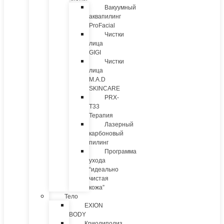
Вакуумный
аквапилинг
ProFacial
Чистки
лица
GIGI
Чистки
лица
M.A.D
SKINCARE
PRX-
T33
Терапия
Лазерный
карбоновый
пилинг
Программа
ухода
“идеально
чистая
кожа”
Тело
EXION
BODY
Криолиполиз