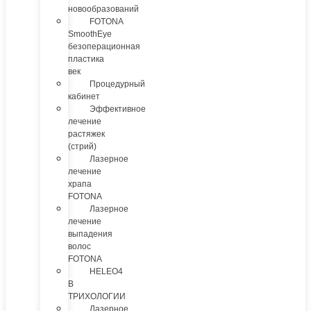
новообразований
FOTONA
SmoothEye
безоперационная
пластика
век
Процедурный
кабинет
Эффективное
лечение
растяжек
(стрий)
Лазерное
лечение
храпа
FOTONA
Лазерное
лечение
выпадения
волос
FOTONA
HELEO4
В
ТРИХОЛОГИИ
Лазерное