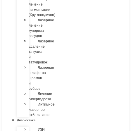
лечение
пигментации
(Круглогодично)
Лазерное
лечение
купероза-
сосудов
Лазерное
удаление
татуажа
и
татуировок
Лазерная
шлифовка
шрамов
и
рубцов
Лечение
гипергидроза
Интимное
лазерное
отбеливание
Диагностика
УЗИ