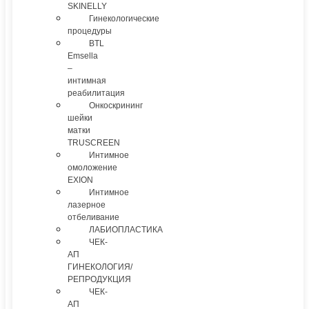
SKINELLY
Гинекологические
процедуры
BTL
Emsella
–
интимная
реабилитация
Онкоскрининг
шейки
матки
TRUSCREEN
Интимное
омоложение
EXION
Интимное
лазерное
отбеливание
ЛАБИОПЛАСТИКА
ЧЕК-
АП
ГИНЕКОЛОГИЯ/
РЕПРОДУКЦИЯ
ЧЕК-
АП