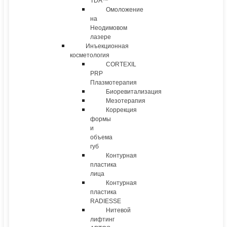
TDA™
Омоложение
на
Неодимовом
лазере
Инъекционная
косметология
CORTEXIL
PRP
Плазмотерапия
Биоревитализация
Мезотерапия
Коррекция
формы
и
объема
губ
Контурная
пластика
лица
Контурная
пластика
RADIESSE
Нитевой
лифтинг