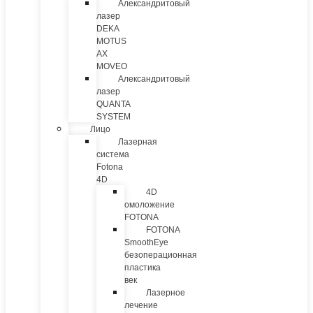
Александритовый
лазер
DEKA
MOTUS
AX
MOVEO
Александритовый
лазер
QUANTA
SYSTEM
Лицо
Лазерная
система
Fotona
4D
4D
омоложение
FOTONA
FOTONA
SmoothEye
безоперационная
пластика
век
Лазерное
лечение