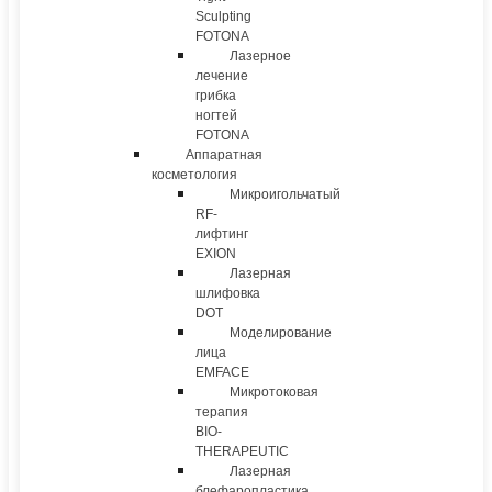
Sculpting
FOTONA
Лазерное
лечение
грибка
ногтей
FOTONA
Аппаратная
косметология
Микроигольчатый
RF-
лифтинг
EXION
Лазерная
шлифовка
DOT
Моделирование
лица
EMFACE
Микротоковая
терапия
BIO-
THERAPEUTIC
Лазерная
блефаропластика