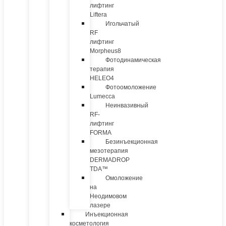
лифтинг
Liftera
Игольчатый
RF
лифтинг
Morpheus8
Фотодинамическая
терапия
HELEO4
Фотоомоложение
Lumecca
Неинвазивный
RF-
лифтинг
FORMA
Безинъекционная
мезотерапия
DERMADROP
TDA™
Омоложение
на
Неодимовом
лазере
Инъекционная
косметология