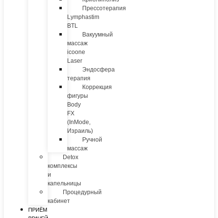
Прессотерапия
Lymphastim
BTL
Вакуумный
массаж
icoone
Laser
Эндосфера
терапия
Коррекция
фигуры
Body
FX
(InMode,
Израиль)
Ручной
массаж
Detox
комплексы
и
капельницы
Процедурный
кабинет
ПРИЁМ