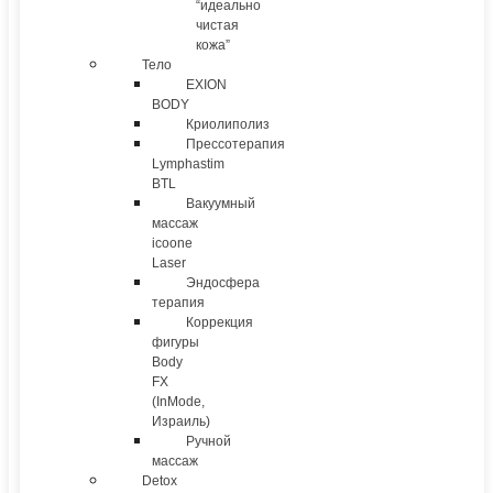
“идеально
чистая
кожа”
Тело
EXION
BODY
Криолиполиз
Прессотерапия
Lymphastim
BTL
Вакуумный
массаж
icoone
Laser
Эндосфера
терапия
Коррекция
фигуры
Body
FX
(InMode,
Израиль)
Ручной
массаж
Detox