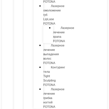
FOTONA
Лазерное
омоложение
губ
LipLase
FOTONA
Лазерное
лечение
храпа
FOTONA
Лазерное
лечение
выпадения
волос
FOTONA
Контуринг
тела
Tight
Sculpting
FOTONA
Лазерное
лечение
грибка
ногтей
FOTONA