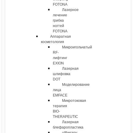
FOTONA
Лазерное
лечение
грибка
ногтей
FOTONA
Аппаратная
косметология
Микроигольчатый
RF-
лифтинг
EXION
Лазерная
шлифовка
DOT
Моделирование
лица
EMFACE
Микротоковая
терапия
BIO-
THERAPEUTIC
Лазерная
блефаропластика
ultherapy