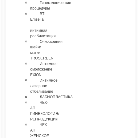
Гинекологические
процедуры
BTL
Emsella
–
интимная
реабилитация
Онкоскрининг
шейки
матки
TRUSCREEN
Интимное
омоложение
EXION
Интимное
лазерное
отбеливание
ЛАБИОПЛАСТИКА
ЧЕК-
АП
ГИНЕКОЛОГИЯ/
РЕПРОДУКЦИЯ
ЧЕК-
АП
ЖЕНСКОЕ