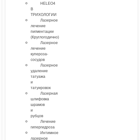
HELEO4
В
ТРИХОЛОГИИ
Лазерное
лечение
пигментации
(Круглогодично)
Лазерное
лечение
купероза-
сосудов
Лазерное
удаление
татуажа
и
татуировок
Лазерная
шлифовка
шрамов
и
рубцов
Лечение
гипергидроза
Интимное
лазерное