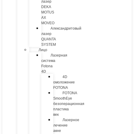
лазер
DEKA
MOTUS
AX
MOVEO
Александритовый
лазер
QUANTA
SYSTEM
Лицо
Лазерная
система
Fotona
4D
4D
омоложение
FOTONA
FOTONA
SmoothEye
безоперационная
пластика
век
Лазерное
лечение
акне