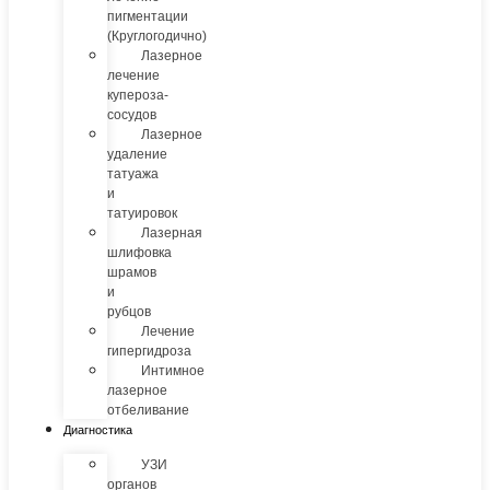
пигментации
(Круглогодично)
Лазерное
лечение
купероза-
сосудов
Лазерное
удаление
татуажа
и
татуировок
Лазерная
шлифовка
шрамов
и
рубцов
Лечение
гипергидроза
Интимное
лазерное
отбеливание
Диагностика
УЗИ
органов