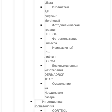
Liftera
Игольчатый
RF
лифтинг
Morpheus8
Фотодинамическая
терапия
HELEO4
Фотоомоложение
Lumecca
Неинвазивный
RF-
лифтинг
FORMA
Безинъекционная
мезотерапия
DERMADROP
TDA™
Омоложение
на
Неодимовом
лазере
Инъекционная
косметология
CORTEXIL