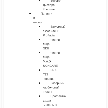
Ботокс/
Диспорт/
Ксеомин
Пилинги
и
чистки
Вакуумный
аквапилинг
ProFacial
Чистки
лица
GIGI
Чистки
лица
M.A.D
SKINCARE
PRX-
T33
Терапия
Лазерный
карбоновый
пилинг
Программа
ухода
“идеально