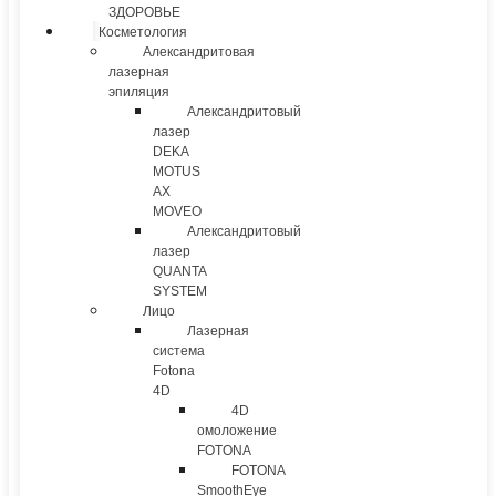
ЗДОРОВЬЕ
Косметология
Александритовая
лазерная
эпиляция
Александритовый
лазер
DEKA
MOTUS
AX
MOVEO
Александритовый
лазер
QUANTA
SYSTEM
Лицо
Лазерная
система
Fotona
4D
4D
омоложение
FOTONA
FOTONA
SmoothEye