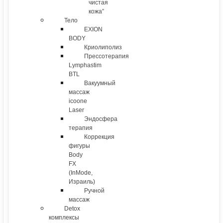
чистая
кожа”
Тело
EXION
BODY
Криолиполиз
Прессотерапия
Lymphastim
BTL
Вакуумный
массаж
icoone
Laser
Эндосфера
терапия
Коррекция
фигуры
Body
FX
(InMode,
Израиль)
Ручной
массаж
Detox
комплексы