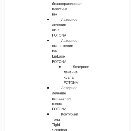
безоперационная
пластика
век
Лазерное
лечение
акне
FOTONA
Лазерное
омоложение
губ
LipLase
FOTONA
Лазерное
лечение
храпа
FOTONA
Лазерное
лечение
выпадения
волос
FOTONA
Контуринг
тела
Tight
Sculpting