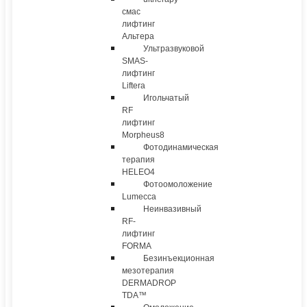
смас
лифтинг
Альтера
Ультразвуковой
SMAS-
лифтинг
Liftera
Игольчатый
RF
лифтинг
Morpheus8
Фотодинамическая
терапия
HELEO4
Фотоомоложение
Lumecca
Неинвазивный
RF-
лифтинг
FORMA
Безинъекционная
мезотерапия
DERMADROP
TDA™