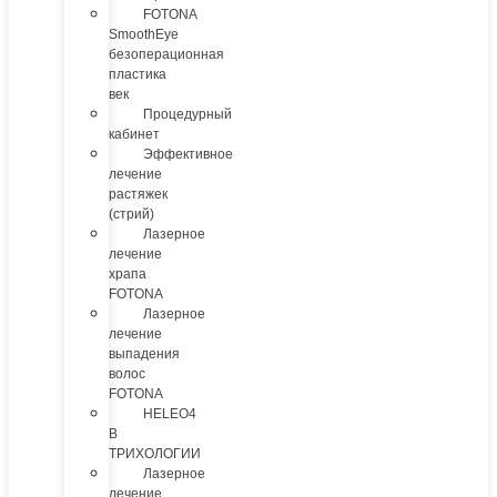
FOTONA
SmoothEye
безоперационная
пластика
век
Процедурный
кабинет
Эффективное
лечение
растяжек
(стрий)
Лазерное
лечение
храпа
FOTONA
Лазерное
лечение
выпадения
волос
FOTONA
HELEO4
В
ТРИХОЛОГИИ
Лазерное
лечение