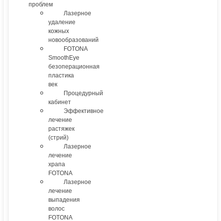
проблем
Лазерное
удаление
кожных
новообразований
FOTONA
SmoothEye
безоперационная
пластика
век
Процедурный
кабинет
Эффективное
лечение
растяжек
(стрий)
Лазерное
лечение
храпа
FOTONA
Лазерное
лечение
выпадения
волос
FOTONA