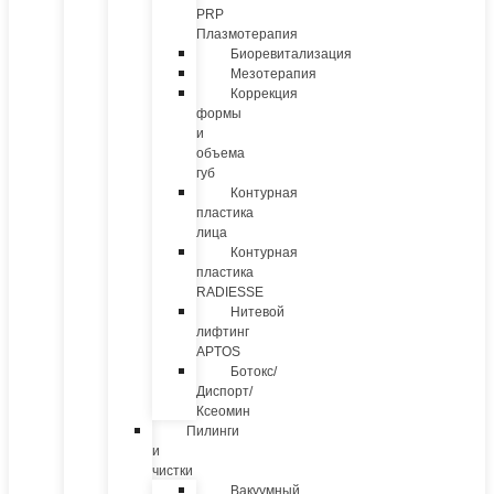
PRP
Плазмотерапия
Биоревитализация
Мезотерапия
Коррекция
формы
и
объема
губ
Контурная
пластика
лица
Контурная
пластика
RADIESSE
Нитевой
лифтинг
APTOS
Ботокс/
Диспорт/
Ксеомин
Пилинги
и
чистки
Вакуумный