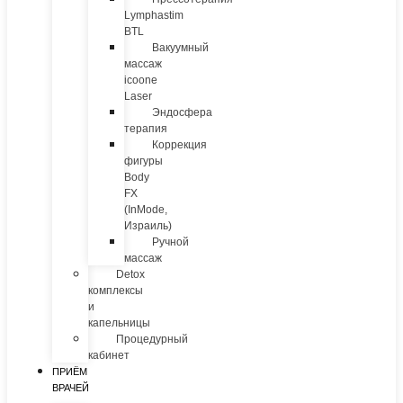
Lymphastim
BTL
Вакуумный
массаж
icoone
Laser
Эндосфера
терапия
Коррекция
фигуры
Body
FX
(InMode,
Израиль)
Ручной
массаж
Detox
комплексы
и
капельницы
Процедурный
кабинет
ПРИЁМ
ВРАЧЕЙ