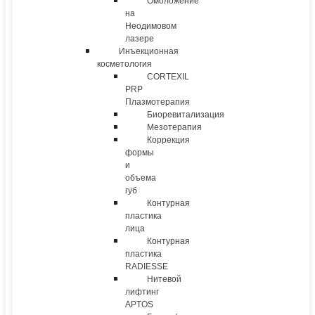
Омоложение
на
Неодимовом
лазере
Инъекционная
косметология
CORTEXIL
PRP
Плазмотерапия
Биоревитализация
Мезотерапия
Коррекция
формы
и
объема
губ
Контурная
пластика
лица
Контурная
пластика
RADIESSE
Нитевой
лифтинг
APTOS