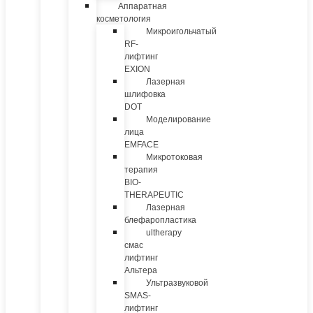
Аппаратная
косметология
Микроигольчатый
RF-
лифтинг
EXION
Лазерная
шлифовка
DOT
Моделирование
лица
EMFACE
Микротоковая
терапия
BIO-
THERAPEUTIC
Лазерная
блефаропластика
ultherapy
смас
лифтинг
Альтера
Ультразвуковой
SMAS-
лифтинг