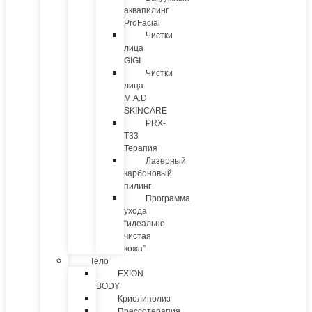
аквапилинг
ProFacial
Чистки
лица
GIGI
Чистки
лица
M.A.D
SKINCARE
PRX-
T33
Терапия
Лазерный
карбоновый
пилинг
Программа
ухода
“идеально
чистая
кожа”
Тело
EXION
BODY
Криолиполиз
Прессотерапия