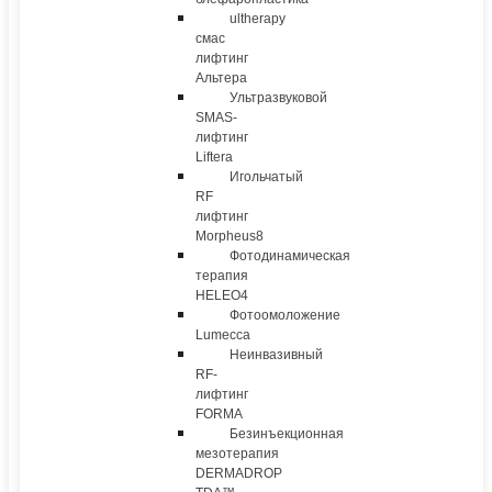
ultherapy
смас
лифтинг
Альтера
Ультразвуковой
SMAS-
лифтинг
Liftera
Игольчатый
RF
лифтинг
Morpheus8
Фотодинамическая
терапия
HELEO4
Фотоомоложение
Lumecca
Неинвазивный
RF-
лифтинг
FORMA
Безинъекционная
мезотерапия
DERMADROP