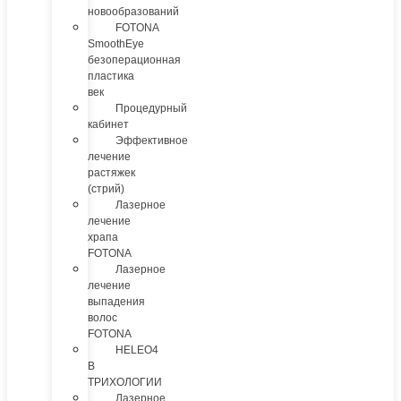
новообразований
FOTONA
SmoothEye
безоперационная
пластика
век
Процедурный
кабинет
Эффективное
лечение
растяжек
(стрий)
Лазерное
лечение
храпа
FOTONA
Лазерное
лечение
выпадения
волос
FOTONA
HELEO4
В
ТРИХОЛОГИИ
Лазерное