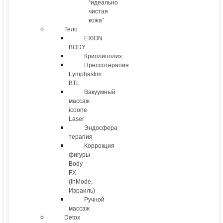
“идеально
чистая
кожа”
Тело
EXION
BODY
Криолиполиз
Прессотерапия
Lymphastim
BTL
Вакуумный
массаж
icoone
Laser
Эндосфера
терапия
Коррекция
фигуры
Body
FX
(InMode,
Израиль)
Ручной
массаж
Detox