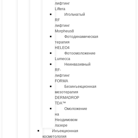
лифтинг
Liftera
Игольчатый
RF
лифтинг
Morpheus8
Фотодинамическая
терапия
HELEO4
Фотоомоложение
Lumecca
Неинвазивный
RF-
лифтинг
FORMA
Безинъекционная
мезотерапия
DERMADROP
TDA™
Омоложение
на
Неодимовом
лазере
Инъекционная
косметология