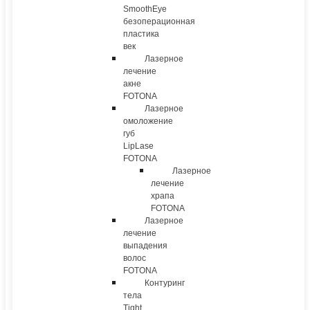
SmoothEye
безоперационная
пластика
век
Лазерное
лечение
акне
FOTONA
Лазерное
омоложение
губ
LipLase
FOTONA
Лазерное
лечение
храпа
FOTONA
Лазерное
лечение
выпадения
волос
FOTONA
Контуринг
тела
Tight