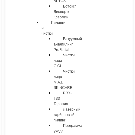
APTOS
Ботокс/
Диспорт/
Ксеомин
Пилинги
и
чистки
Вакуумный
аквапилинг
ProFacial
Чистки
лица
GIGI
Чистки
лица
M.A.D
SKINCARE
PRX-
T33
Терапия
Лазерный
карбоновый
пилинг
Программа
ухода