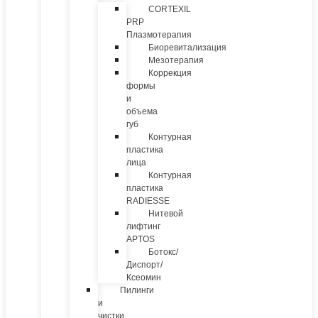
CORTEXIL
PRP
Плазмотерапия
Биоревитализация
Мезотерапия
Коррекция
формы
и
объема
губ
Контурная
пластика
лица
Контурная
пластика
RADIESSE
Нитевой
лифтинг
APTOS
Ботокс/
Диспорт/
Ксеомин
Пилинги
и
чистки