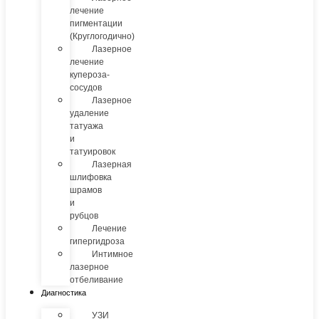
лечение
пигментации
(Круглогодично)
Лазерное
лечение
купероза-
сосудов
Лазерное
удаление
татуажа
и
татуировок
Лазерная
шлифовка
шрамов
и
рубцов
Лечение
гипергидроза
Интимное
лазерное
отбеливание
Диагностика
УЗИ