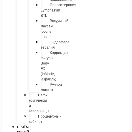
Прессотерапия
Lymphastim
BTL
Вакуумный
массаж
icoone
Laser
Эндосфера
терапия
Коррекция
фигуры
Body
FX
(InMode,
Израиль)
Ручной
массаж
Detox
комплексы
и
капельницы
Процедурный
кабинет
ПРИЁМ