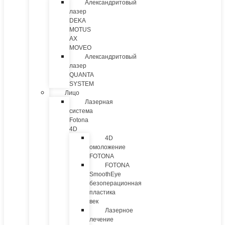
Александритовый
лазер
DEKA
MOTUS
AX
MOVEO
Александритовый
лазер
QUANTA
SYSTEM
Лицо
Лазерная
система
Fotona
4D
4D
омоложение
FOTONA
FOTONA
SmoothEye
безоперационная
пластика
век
Лазерное
лечение