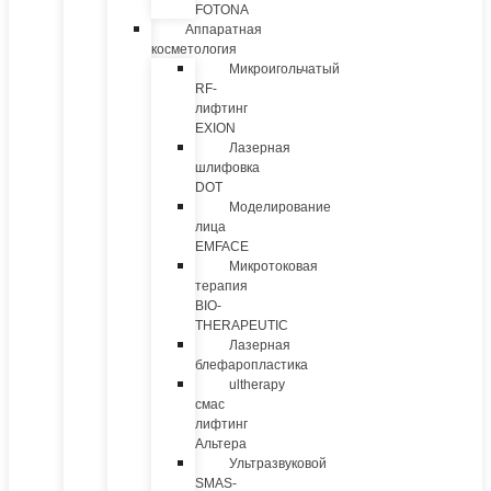
FOTONA
Аппаратная
косметология
Микроигольчатый
RF-
лифтинг
EXION
Лазерная
шлифовка
DOT
Моделирование
лица
EMFACE
Микротоковая
терапия
BIO-
THERAPEUTIC
Лазерная
блефаропластика
ultherapy
смас
лифтинг
Альтера
Ультразвуковой
SMAS-