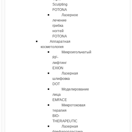
Sculpting
FOTONA
Лазерное
лечение
грибка
ногтей
FOTONA
Аппаратная
косметология
Микроигольчатый
RF-
лифтинг
EXION
Лазерная
шлифовка
DOT
Моделирование
лица
EMFACE
Микротоковая
терапия
BIO-
THERAPEUTIC
Лазерная
блефаропластика