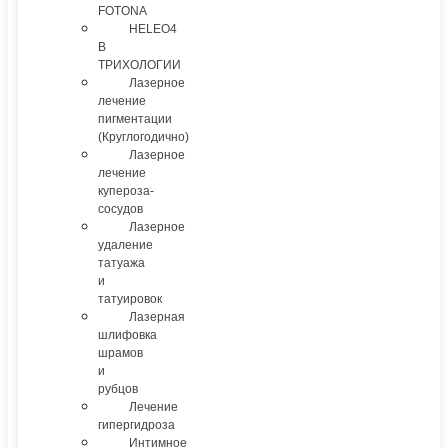
FOTONA
HELEO4
В
ТРИХОЛОГИИ
Лазерное
лечение
пигментации
(Круглогодично)
Лазерное
лечение
купероза-
сосудов
Лазерное
удаление
татуажа
и
татуировок
Лазерная
шлифовка
шрамов
и
рубцов
Лечение
гипергидроза
Интимное