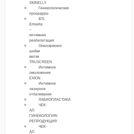
SKINELLY
Гинекологические
процедуры
BTL
Emsella
–
интимная
реабилитация
Онкоскрининг
шейки
матки
TRUSCREEN
Интимное
омоложение
EXION
Интимное
лазерное
отбеливание
ЛАБИОПЛАСТИКА
ЧЕК-
АП
ГИНЕКОЛОГИЯ/
РЕПРОДУКЦИЯ
ЧЕК-
АП