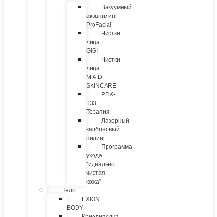
Вакуумный
аквапилинг
ProFacial
Чистки
лица
GIGI
Чистки
лица
M.A.D
SKINCARE
PRX-
T33
Терапия
Лазерный
карбоновый
пилинг
Программа
ухода
“идеально
чистая
кожа”
Тело
EXION
BODY
Криолиполиз