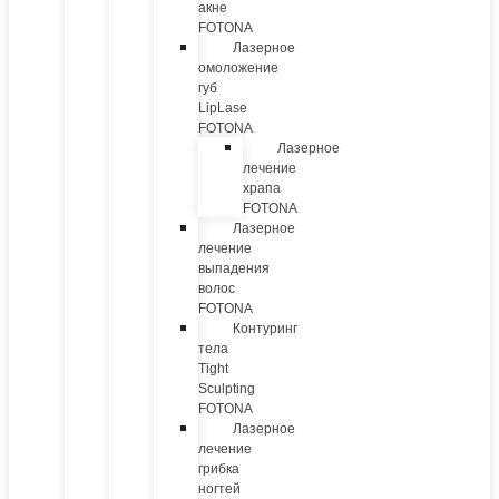
акне
FOTONA
Лазерное
омоложение
губ
LipLase
FOTONA
Лазерное
лечение
храпа
FOTONA
Лазерное
лечение
выпадения
волос
FOTONA
Контуринг
тела
Tight
Sculpting
FOTONA
Лазерное
лечение
грибка
ногтей