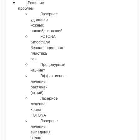
Решение
проблем
Лазерное
удаление
кожных
новообразований
FOTONA
SmoothEye
безоперационная
пластика
век
Процедурный
кабинет
Эффективное
лечение
растяжек
(стрий)
Лазерное
лечение
храпа
FOTONA
Лазерное
лечение
выпадения
волос