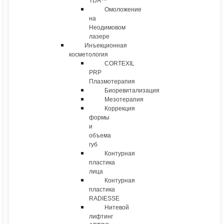
TDA™
Омоложение
на
Неодимовом
лазере
Инъекционная
косметология
CORTEXIL
PRP
Плазмотерапия
Биоревитализация
Мезотерапия
Коррекция
формы
и
объема
губ
Контурная
пластика
лица
Контурная
пластика
RADIESSE
Нитевой
лифтинг