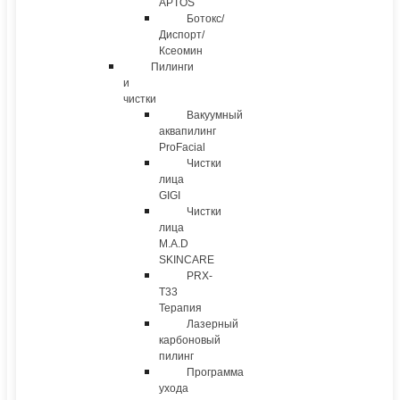
APTOS
Ботокс/
Диспорт/
Ксеомин
Пилинги
и
чистки
Вакуумный
аквапилинг
ProFacial
Чистки
лица
GIGI
Чистки
лица
M.A.D
SKINCARE
PRX-
T33
Терапия
Лазерный
карбоновый
пилинг
Программа
ухода