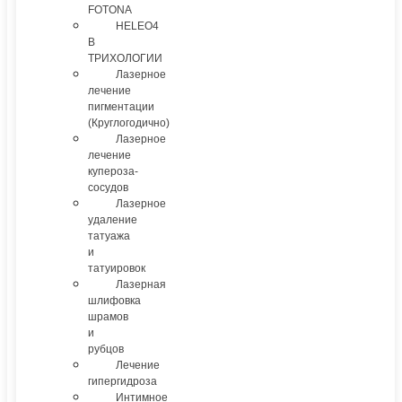
FOTONA
HELEO4
В
ТРИХОЛОГИИ
Лазерное
лечение
пигментации
(Круглогодично)
Лазерное
лечение
купероза-
сосудов
Лазерное
удаление
татуажа
и
татуировок
Лазерная
шлифовка
шрамов
и
рубцов
Лечение
гипергидроза
Интимное