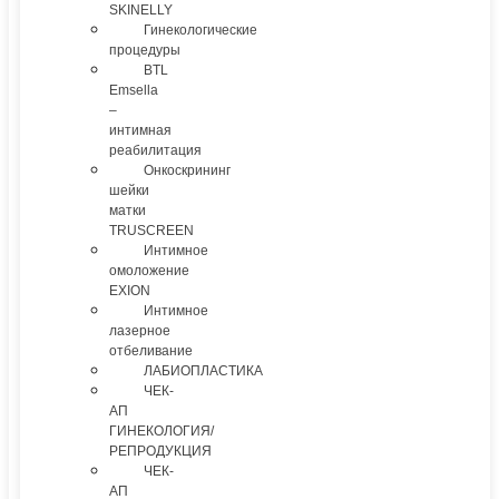
SKINELLY
Гинекологические
процедуры
BTL
Emsella
–
интимная
реабилитация
Онкоскрининг
шейки
матки
TRUSCREEN
Интимное
омоложение
EXION
Интимное
лазерное
отбеливание
ЛАБИОПЛАСТИКА
ЧЕК-
АП
ГИНЕКОЛОГИЯ/
РЕПРОДУКЦИЯ
ЧЕК-
АП