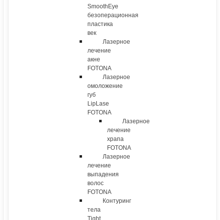
SmoothEye
безоперационная
пластика
век
Лазерное
лечение
акне
FOTONA
Лазерное
омоложение
губ
LipLase
FOTONA
Лазерное
лечение
храпа
FOTONA
Лазерное
лечение
выпадения
волос
FOTONA
Контуринг
тела
Tight