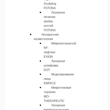
Sculpting
FOTONA
Лазерное
лечение
грибка
ногтей
FOTONA
Аппаратная
косметология
Микроигольчатый
RF-
лифтинг
EXION
Лазерная
шлифовка
DOT
Моделирование
лица
EMFACE
Микротоковая
терапия
BIO-
THERAPEUTIC
Лазерная
блефаропластика