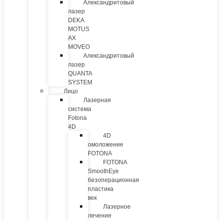
Александритовый
лазер
DEKA
MOTUS
AX
MOVEO
Александритовый
лазер
QUANTA
SYSTEM
Лицо
Лазерная
система
Fotona
4D
4D
омоложение
FOTONA
FOTONA
SmoothEye
безоперационная
пластика
век
Лазерное
лечение