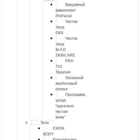
Вакуумный
аквапилинг
ProFacial
Чистки
лица
GIGI
Чистки
лица
M.A.D
SKINCARE
PRX-
T33
Терапия
Лазерный
карбоновый
пилинг
Программа
ухода
“идеально
чистая
кожа”
Тело
EXION
BODY
Криолиполиз