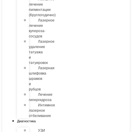
лечение
пигментации
(Круглогодично)
Лазерное
лечение
купероза-
сосудов
Лазерное
удаление
татуажа
и
татуировок
Лазерная
шлифовка
шрамов
и
рубцов
Лечение
гипергидроза
Интимное
лазерное
отбеливание
Диагностика
УЗИ