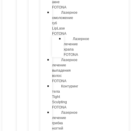
акне
FOTONA
Лазерное
омоложение
губ
LipLase
FOTONA
Лазерное
лечение
храпа
FOTONA
Лазерное
лечение
выпадения
волос
FOTONA
Контуринг
тела
Tight
Sculpting
FOTONA
Лазерное
лечение
грибка
ногтей