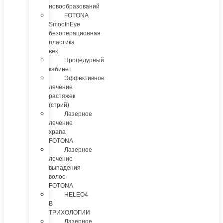
новообразований
FOTONA
SmoothEye
безоперационная
пластика
век
Процедурный
кабинет
Эффективное
лечение
растяжек
(стрий)
Лазерное
лечение
храпа
FOTONA
Лазерное
лечение
выпадения
волос
FOTONA
HELEO4
В
ТРИХОЛОГИИ
Лазерное