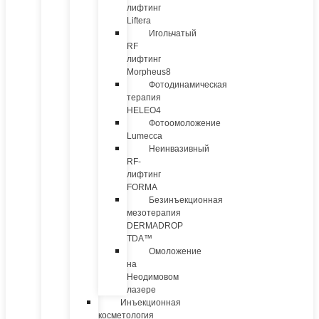
лифтинг
Liftera
Игольчатый
RF
лифтинг
Morpheus8
Фотодинамическая
терапия
HELEO4
Фотоомоложение
Lumecca
Неинвазивный
RF-
лифтинг
FORMA
Безинъекционная
мезотерапия
DERMADROP
TDA™
Омоложение
на
Неодимовом
лазере
Инъекционная
косметология