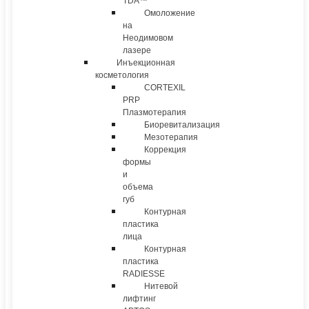
TDA™
Омоложение
на
Неодимовом
лазере
Инъекционная
косметология
CORTEXIL
PRP
Плазмотерапия
Биоревитализация
Мезотерапия
Коррекция
формы
и
объема
губ
Контурная
пластика
лица
Контурная
пластика
RADIESSE
Нитевой
лифтинг