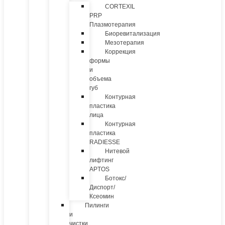
CORTEXIL
PRP
Плазмотерапия
Биоревитализация
Мезотерапия
Коррекция
формы
и
объема
губ
Контурная
пластика
лица
Контурная
пластика
RADIESSE
Нитевой
лифтинг
APTOS
Ботокс/
Диспорт/
Ксеомин
Пилинги
и
чистки