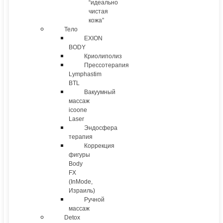
“идеально
чистая
кожа”
Тело
EXION
BODY
Криолиполиз
Прессотерапия
Lymphastim
BTL
Вакуумный
массаж
icoone
Laser
Эндосфера
терапия
Коррекция
фигуры
Body
FX
(InMode,
Израиль)
Ручной
массаж
Detox