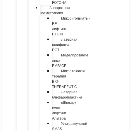
FOTONA
Аппаратная
косметология
Микроигольчатый
RF-
лифтинг
EXION
Лазерная
шлифовка
DOT
Моделирование
лица
EMFACE
Микротоковая
терапия
BIO-
THERAPEUTIC
Лазерная
блефаропластика
ultherapy
смас
лифтинг
Альтера
Ультразвуковой
SMAS-