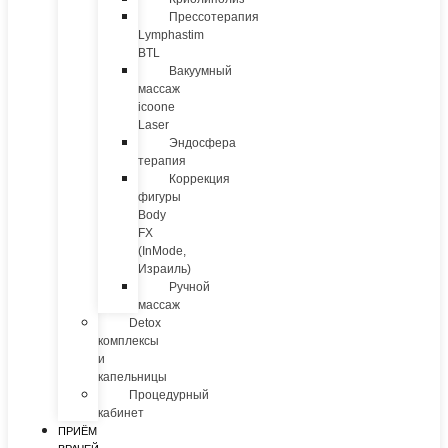
Прессотерапия
Lymphastim
BTL
Вакуумный
массаж
icoone
Laser
Эндосфера
терапия
Коррекция
фигуры
Body
FX
(InMode,
Израиль)
Ручной
массаж
Detox
комплексы
и
капельницы
Процедурный
кабинет
ПРИЁМ