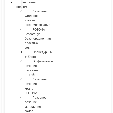
Решение
проблем
Лазерное
удаление
кожных
новообразований
FOTONA
SmoothEye
безоперационная
пластика
век
Процедурный
кабинет
Эффективное
лечение
растяжек
(стрий)
Лазерное
лечение
храпа
FOTONA
Лазерное
лечение
выпадения
волос