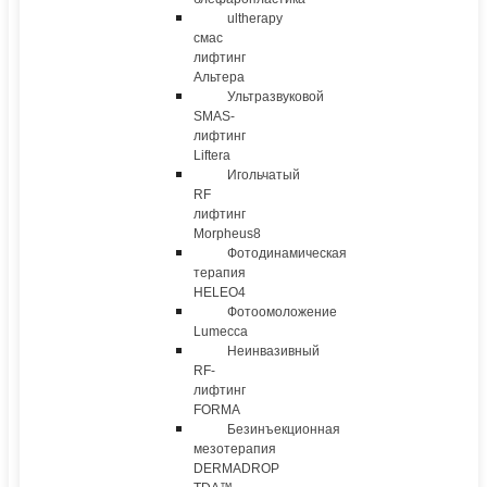
ultherapy
смас
лифтинг
Альтера
Ультразвуковой
SMAS-
лифтинг
Liftera
Игольчатый
RF
лифтинг
Morpheus8
Фотодинамическая
терапия
HELEO4
Фотоомоложение
Lumecca
Неинвазивный
RF-
лифтинг
FORMA
Безинъекционная
мезотерапия
DERMADROP