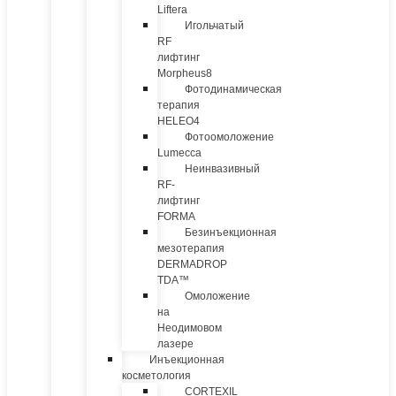
Liftera
Игольчатый
RF
лифтинг
Morpheus8
Фотодинамическая
терапия
HELEO4
Фотоомоложение
Lumecca
Неинвазивный
RF-
лифтинг
FORMA
Безинъекционная
мезотерапия
DERMADROP
TDA™
Омоложение
на
Неодимовом
лазере
Инъекционная
косметология
CORTEXIL