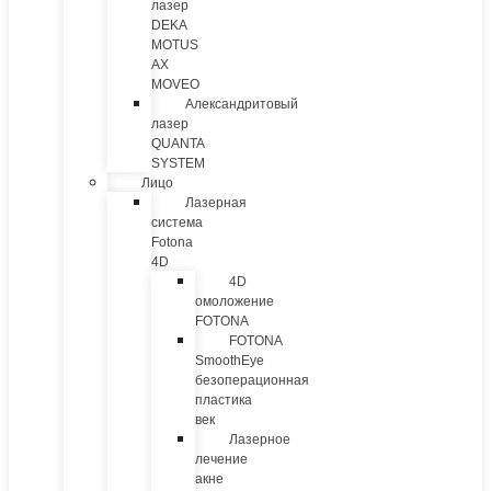
лазер
DEKA
MOTUS
AX
MOVEO
Александритовый
лазер
QUANTA
SYSTEM
Лицо
Лазерная
система
Fotona
4D
4D
омоложение
FOTONA
FOTONA
SmoothEye
безоперационная
пластика
век
Лазерное
лечение
акне