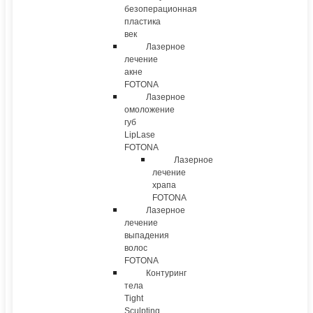
безоперационная
пластика
век
Лазерное
лечение
акне
FOTONA
Лазерное
омоложение
губ
LipLase
FOTONA
Лазерное
лечение
храпа
FOTONA
Лазерное
лечение
выпадения
волос
FOTONA
Контуринг
тела
Tight
Sculpting