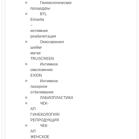
Гинекологические
процедуры
BTL
Emsella
–
интимная
реабилитация
Онкоскрининг
шейки
матки
TRUSCREEN
Интимное
омоложение
EXION
Интимное
лазерное
отбеливание
ЛАБИОПЛАСТИКА
ЧЕК-
АП
ГИНЕКОЛОГИЯ/
РЕПРОДУКЦИЯ
ЧЕК-
АП
ЖЕНСКОЕ