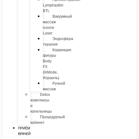
Lymphastim
BTL
Вакуумный
массаж
icoone
Laser
Эндосфера
терапия
Коррекция
фигуры
Body
FX
(InMode,
Израиль)
Ручной
массаж
Detox
комплексы
и
капельницы
Процедурный
кабинет
ПРИЁМ
ВРАЧЕЙ