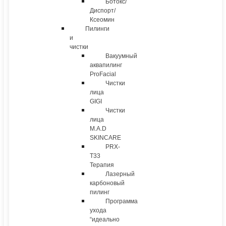
Ботокс/
Диспорт/
Ксеомин
Пилинги
и
чистки
Вакуумный
аквапилинг
ProFacial
Чистки
лица
GIGI
Чистки
лица
M.A.D
SKINCARE
PRX-
T33
Терапия
Лазерный
карбоновый
пилинг
Программа
ухода
“идеально