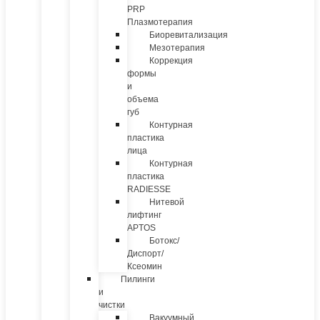
PRP
Плазмотерапия
Биоревитализация
Мезотерапия
Коррекция
формы
и
объема
губ
Контурная
пластика
лица
Контурная
пластика
RADIESSE
Нитевой
лифтинг
APTOS
Ботокс/
Диспорт/
Ксеомин
Пилинги
и
чистки
Вакуумный