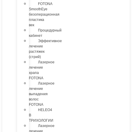
FOTONA
SmoothEye
безоперационная
пластика
век
Процедурный
кабинет
Эффективное
лечение
растяжек
(стрий)
Лазерное
лечение
храпа
FOTONA
Лазерное
лечение
выпадения
волос
FOTONA
HELEO4
В
ТРИХОЛОГИИ
Лазерное
лечение