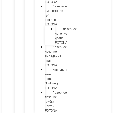
FOTONA
Лазерное
омоложение
губ
LipLase
FOTONA
Лазерное
лечение
храпа
FOTONA
Лазерное
лечение
выпадения
волос
FOTONA
Контуринг
тела
Tight
Sculpting
FOTONA
Лазерное
лечение
грибка
ногтей
FOTONA