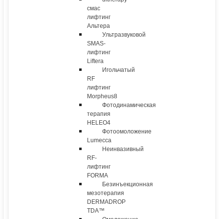
смас
лифтинг
Альтера
Ультразвуковой
SMAS-
лифтинг
Liftera
Игольчатый
RF
лифтинг
Morpheus8
Фотодинамическая
терапия
HELEO4
Фотоомоложение
Lumecca
Неинвазивный
RF-
лифтинг
FORMA
Безинъекционная
мезотерапия
DERMADROP
TDA™