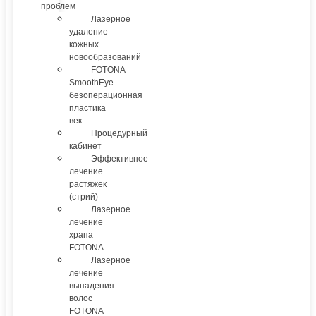
проблем
Лазерное
удаление
кожных
новообразований
FOTONA
SmoothEye
безоперационная
пластика
век
Процедурный
кабинет
Эффективное
лечение
растяжек
(стрий)
Лазерное
лечение
храпа
FOTONA
Лазерное
лечение
выпадения
волос
FOTONA