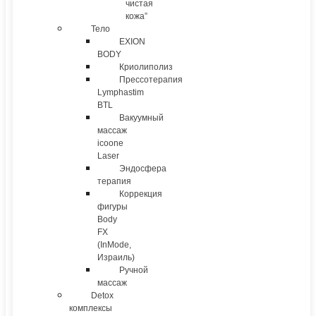
чистая
кожа”
Тело
EXION
BODY
Криолиполиз
Прессотерапия
Lymphastim
BTL
Вакуумный
массаж
icoone
Laser
Эндосфера
терапия
Коррекция
фигуры
Body
FX
(InMode,
Израиль)
Ручной
массаж
Detox
комплексы