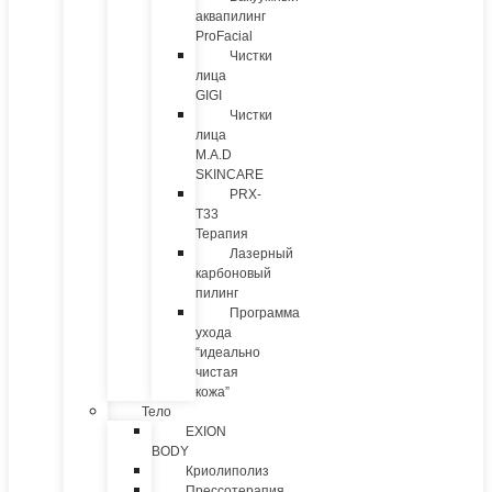
аквапилинг
ProFacial
Чистки
лица
GIGI
Чистки
лица
M.A.D
SKINCARE
PRX-
T33
Терапия
Лазерный
карбоновый
пилинг
Программа
ухода
“идеально
чистая
кожа”
Тело
EXION
BODY
Криолиполиз
Прессотерапия