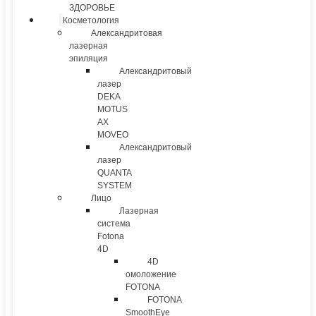
ЗДОРОВЬЕ
Косметология
Александритовая
лазерная
эпиляция
Александритовый
лазер
DEKA
MOTUS
AX
MOVEO
Александритовый
лазер
QUANTA
SYSTEM
Лицо
Лазерная
система
Fotona
4D
4D
омоложение
FOTONA
FOTONA
SmoothEye