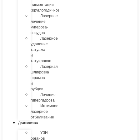
пигментации
(Круглогодично)
Лазерное
лечение
купероза-
сосудов
Лазерное
удаление
татуажа
и
татуировок
Лазерная
шлифовка
шрамов
и
рубцов
Лечение
гипергидроза
Интимное
лазерное
отбеливание
Диагностика
УЗИ
органов