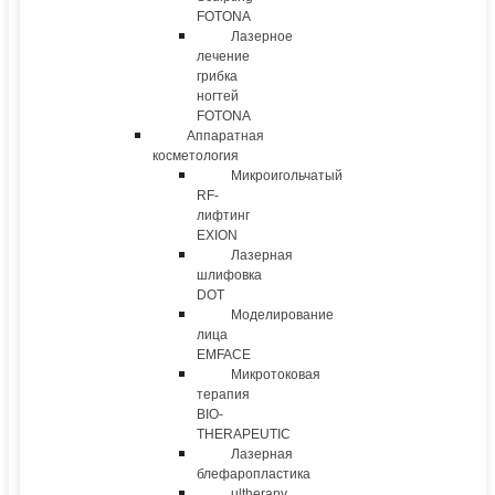
FOTONA
Лазерное
лечение
грибка
ногтей
FOTONA
Аппаратная
косметология
Микроигольчатый
RF-
лифтинг
EXION
Лазерная
шлифовка
DOT
Моделирование
лица
EMFACE
Микротоковая
терапия
BIO-
THERAPEUTIC
Лазерная
блефаропластика
ultherapy