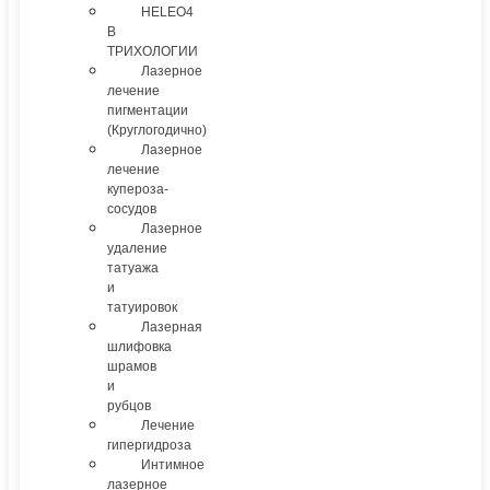
HELEO4
В
ТРИХОЛОГИИ
Лазерное
лечение
пигментации
(Круглогодично)
Лазерное
лечение
купероза-
сосудов
Лазерное
удаление
татуажа
и
татуировок
Лазерная
шлифовка
шрамов
и
рубцов
Лечение
гипергидроза
Интимное
лазерное