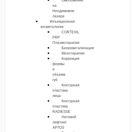
Омоложение
на
Неодимовом
лазере
Инъекционная
косметология
CORTEXIL
PRP
Плазмотерапия
Биоревитализация
Мезотерапия
Коррекция
формы
и
объема
губ
Контурная
пластика
лица
Контурная
пластика
RADIESSE
Нитевой
лифтинг
APTOS