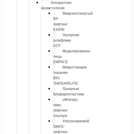
Аппаратная
косметология
Микроигольчатый
RF-
лифтинг
EXION
Лазерная
шлифовка
DOT
Моделирование
лица
EMFACE
Микротоковая
терапия
BIO-
THERAPEUTIC
Лазерная
блефаропластика
ultherapy
смас
лифтинг
Альтера
Ультразвуковой
SMAS-
лифтинг