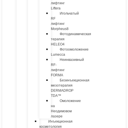
лифтинг
Liftera
Игольчатый
RF
лифтинг
Morpheus8
Фотодинамическая
терапия
HELEO4
Фотоомоложение
Lumecca
Неинвазивный
RF-
лифтинг
FORMA
Безинъекционная
мезотерапия
DERMADROP
TDA™
Омоложение
на
Неодимовом
лазере
Инъекционная
косметология