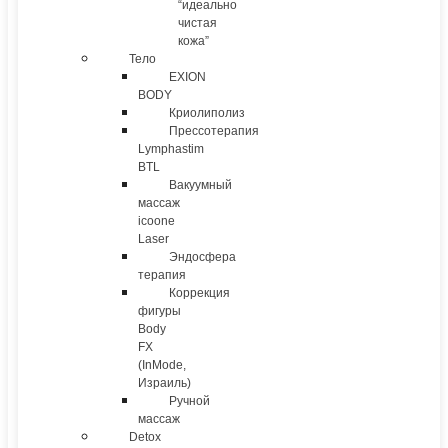
“идеально
чистая
кожа”
Тело
EXION
BODY
Криолиполиз
Прессотерапия
Lymphastim
BTL
Вакуумный
массаж
icoone
Laser
Эндосфера
терапия
Коррекция
фигуры
Body
FX
(InMode,
Израиль)
Ручной
массаж
Detox