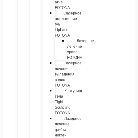
акне
FOTONA
Лазерное
омоложение
губ
LipLase
FOTONA
Лазерное
лечение
храпа
FOTONA
Лазерное
лечение
выпадения
волос
FOTONA
Контуринг
тела
Tight
Sculpting
FOTONA
Лазерное
лечение
грибка
ногтей