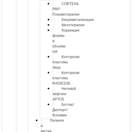
CORTEXIL
PRP
Плазмотерапия
Биоревитализация
Мезотерапия
Коррекция
формы
и
объема
губ
Контурная
пластика
лица
Контурная
пластика
RADIESSE
Нитевой
лифтинг
APTOS
Ботокс/
Диспорт/
Ксеомин
Пилинги
и
чистки