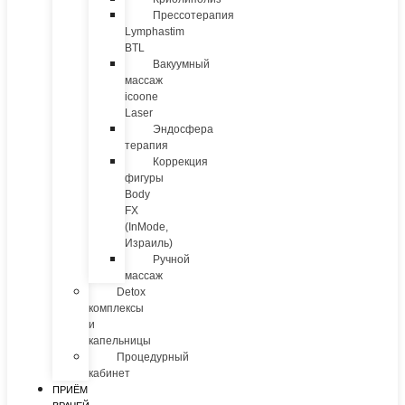
Прессотерапия
Lymphastim
BTL
Вакуумный
массаж
icoone
Laser
Эндосфера
терапия
Коррекция
фигуры
Body
FX
(InMode,
Израиль)
Ручной
массаж
Detox
комплексы
и
капельницы
Процедурный
кабинет
ПРИЁМ