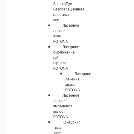
SmoothEye
безоперационная
пластика
век
Лазерное
лечение
акне
FOTONA
Лазерное
омоложение
губ
LipLase
FOTONA
Лазерное
лечение
храпа
FOTONA
Лазерное
лечение
выпадения
волос
FOTONA
Контуринг
тела
Tight