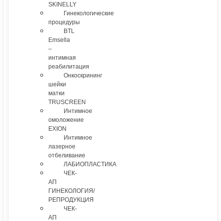
SKINELLY
Гинекологические
процедуры
BTL
Emsella
–
интимная
реабилитация
Онкоскрининг
шейки
матки
TRUSCREEN
Интимное
омоложение
EXION
Интимное
лазерное
отбеливание
ЛАБИОПЛАСТИКА
ЧЕК-
АП
ГИНЕКОЛОГИЯ/
РЕПРОДУКЦИЯ
ЧЕК-
АП