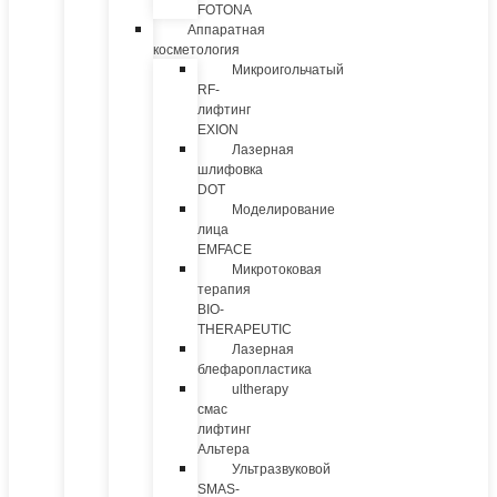
FOTONA
Аппаратная
косметология
Микроигольчатый
RF-
лифтинг
EXION
Лазерная
шлифовка
DOT
Моделирование
лица
EMFACE
Микротоковая
терапия
BIO-
THERAPEUTIC
Лазерная
блефаропластика
ultherapy
смас
лифтинг
Альтера
Ультразвуковой
SMAS-