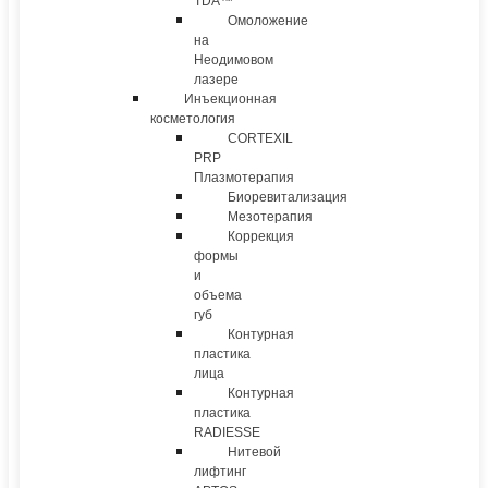
TDA™
Омоложение
на
Неодимовом
лазере
Инъекционная
косметология
CORTEXIL
PRP
Плазмотерапия
Биоревитализация
Мезотерапия
Коррекция
формы
и
объема
губ
Контурная
пластика
лица
Контурная
пластика
RADIESSE
Нитевой
лифтинг