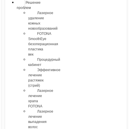
Решение
проблем
Лазерное
удаление
кожных
новообразований
FOTONA
SmoothEye
безоперационная
пластика
век
Процедурный
кабинет
Эффективное
лечение
растяжек
(стрий)
Лазерное
лечение
храпа
FOTONA
Лазерное
лечение
выпадения
волос