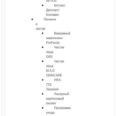
APTOS
Ботокс/
Диспорт/
Ксеомин
Пилинги
и
чистки
Вакуумный
аквапилинг
ProFacial
Чистки
лица
GIGI
Чистки
лица
M.A.D
SKINCARE
PRX-
T33
Терапия
Лазерный
карбоновый
пилинг
Программа
ухода