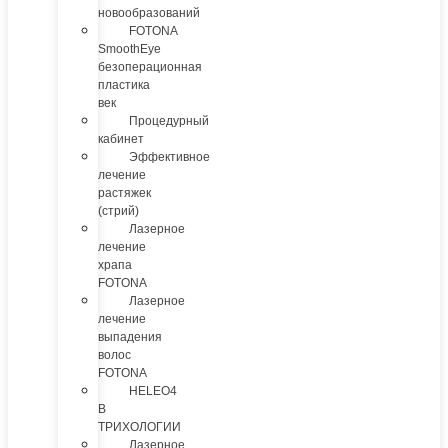
новообразований
FOTONA
SmoothEye
безоперационная
пластика
век
Процедурный
кабинет
Эффективное
лечение
растяжек
(стрий)
Лазерное
лечение
храпа
FOTONA
Лазерное
лечение
выпадения
волос
FOTONA
HELEO4
В
ТРИХОЛОГИИ
Лазерное