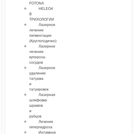
FOTONA
HELEO4
В
ТРИХОЛОГИИ
Лазерное
лечение
пигментации
(Круглогодично)
Лазерное
лечение
купероза-
сосудов
Лазерное
удаление
татуажа
и
татуировок
Лазерная
шлифовка
шрамов
и
рубцов
Лечение
гипергидроза
Интимное