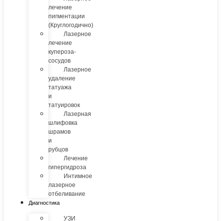
лечение
пигментации
(Круглогодично)
Лазерное
лечение
купероза-
сосудов
Лазерное
удаление
татуажа
и
татуировок
Лазерная
шлифовка
шрамов
и
рубцов
Лечение
гипергидроза
Интимное
лазерное
отбеливание
Диагностика
УЗИ