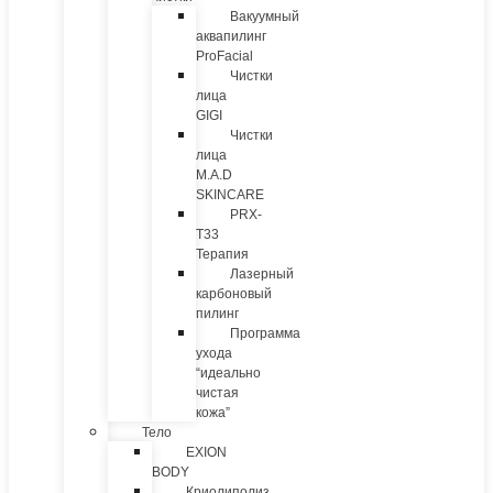
Вакуумный
аквапилинг
ProFacial
Чистки
лица
GIGI
Чистки
лица
M.A.D
SKINCARE
PRX-
T33
Терапия
Лазерный
карбоновый
пилинг
Программа
ухода
“идеально
чистая
кожа”
Тело
EXION
BODY
Криолиполиз