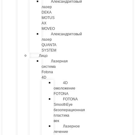
Александритовый
лазер
DEKA
MOTUS
AX
MOVEO
Александритовый
лазер
QUANTA
SYSTEM
Лицо
Лазерная
система
Fotona
4D
4D
омоложение
FOTONA
FOTONA
SmoothEye
безоперационная
пластика
век
Лазерное
лечение