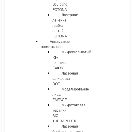
Sculpting
FOTONA
Лазерное
лечение
грибка
ногтей
FOTONA
Аппаратная
косметология
Микроигольчатый
RF-
лифтинг
EXION
Лазерная
шлифовка
DOT
Моделирование
лица
EMFACE
Микротоковая
терапия
BIO-
THERAPEUTIC
Лазерная
блефаропластика