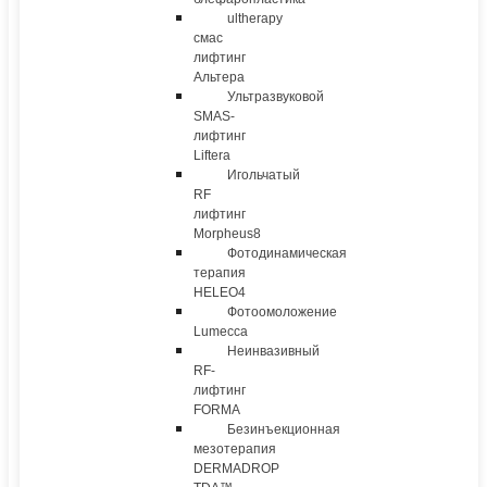
ultherapy
смас
лифтинг
Альтера
Ультразвуковой
SMAS-
лифтинг
Liftera
Игольчатый
RF
лифтинг
Morpheus8
Фотодинамическая
терапия
HELEO4
Фотоомоложение
Lumecca
Неинвазивный
RF-
лифтинг
FORMA
Безинъекционная
мезотерапия
DERMADROP