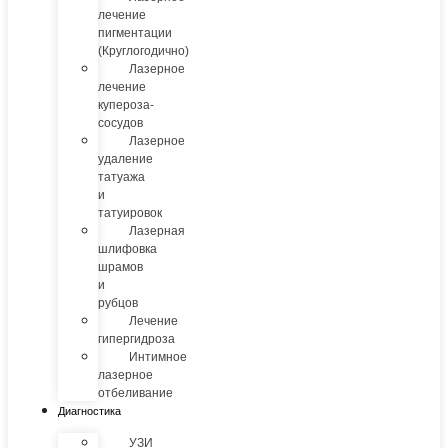
лечение
пигментации
(Круглогодично)
Лазерное
лечение
купероза-
сосудов
Лазерное
удаление
татуажа
и
татуировок
Лазерная
шлифовка
шрамов
и
рубцов
Лечение
гипергидроза
Интимное
лазерное
отбеливание
Диагностика
УЗИ