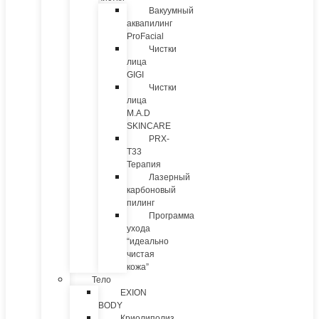
Вакуумный
аквапилинг
ProFacial
Чистки
лица
GIGI
Чистки
лица
M.A.D
SKINCARE
PRX-
T33
Терапия
Лазерный
карбоновый
пилинг
Программа
ухода
“идеально
чистая
кожа”
Тело
EXION
BODY
Криолиполиз