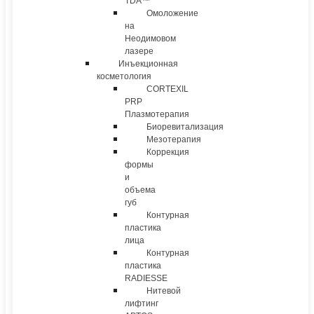
TDA™
Омоложение
на
Неодимовом
лазере
Инъекционная
косметология
CORTEXIL
PRP
Плазмотерапия
Биоревитализация
Мезотерапия
Коррекция
формы
и
объема
губ
Контурная
пластика
лица
Контурная
пластика
RADIESSE
Нитевой
лифтинг