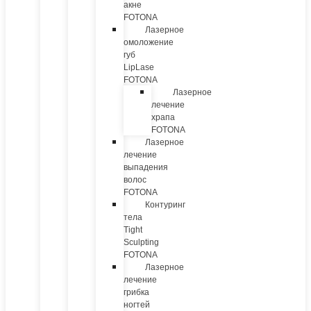
акне
FOTONA
Лазерное
омоложение
губ
LipLase
FOTONA
Лазерное
лечение
храпа
FOTONA
Лазерное
лечение
выпадения
волос
FOTONA
Контуринг
тела
Tight
Sculpting
FOTONA
Лазерное
лечение
грибка
ногтей