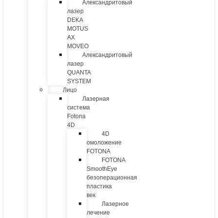
Александритовый
лазер
DEKA
MOTUS
AX
MOVEO
Александритовый
лазер
QUANTA
SYSTEM
Лицо
Лазерная
система
Fotona
4D
4D
омоложение
FOTONA
FOTONA
SmoothEye
безоперационная
пластика
век
Лазерное
лечение