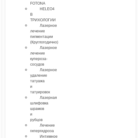
FOTONA
HELEO4
В
ТРИХОЛОГИИ
Лазерное
лечение
пигментации
(Круглогодично)
Лазерное
лечение
купероза-
сосудов
Лазерное
удаление
татуажа
и
татуировок
Лазерная
шлифовка
шрамов
и
рубцов
Лечение
гипергидроза
Интимное