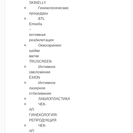
SKINELLY
Гинекологические
процедуры
BTL
Emsella
–
интимная
реабилитация
Онкоскрининг
шейки
матки
TRUSCREEN
Интимное
омоложение
EXION
Интимное
лазерное
отбеливание
ЛАБИОПЛАСТИКА
ЧЕК-
АП
ГИНЕКОЛОГИЯ/
РЕПРОДУКЦИЯ
ЧЕК-
АП