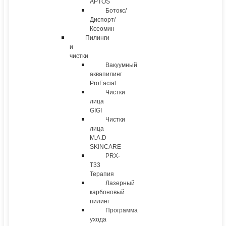
APTOS
Ботокс/
Диспорт/
Ксеомин
Пилинги
и
чистки
Вакуумный
аквапилинг
ProFacial
Чистки
лица
GIGI
Чистки
лица
M.A.D
SKINCARE
PRX-
T33
Терапия
Лазерный
карбоновый
пилинг
Программа
ухода