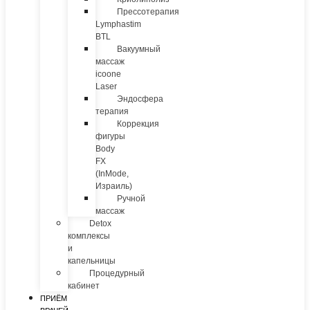
Прессотерапия
Lymphastim
BTL
Вакуумный
массаж
icoone
Laser
Эндосфера
терапия
Коррекция
фигуры
Body
FX
(InMode,
Израиль)
Ручной
массаж
Detox
комплексы
и
капельницы
Процедурный
кабинет
ПРИЁМ