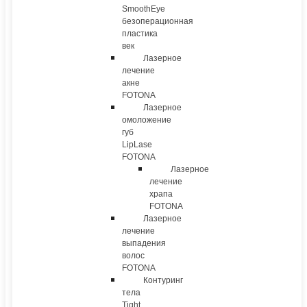
SmoothEye
безоперационная
пластика
век
Лазерное
лечение
акне
FOTONA
Лазерное
омоложение
губ
LipLase
FOTONA
Лазерное
лечение
храпа
FOTONA
Лазерное
лечение
выпадения
волос
FOTONA
Контуринг
тела
Tight