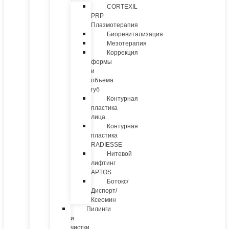
CORTEXIL
PRP
Плазмотерапия
Биоревитализация
Мезотерапия
Коррекция
формы
и
объема
губ
Контурная
пластика
лица
Контурная
пластика
RADIESSE
Нитевой
лифтинг
APTOS
Ботокс/
Диспорт/
Ксеомин
Пилинги
и
чистки