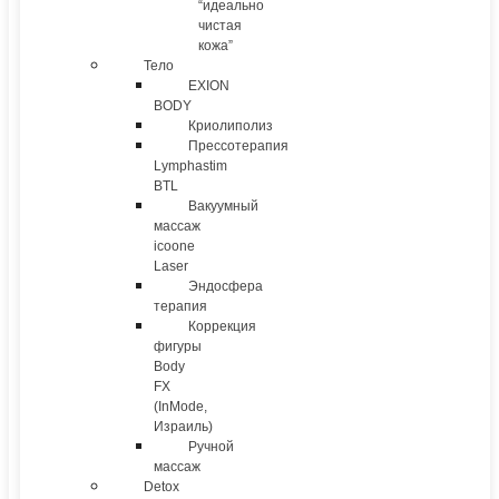
“идеально
чистая
кожа”
Тело
EXION
BODY
Криолиполиз
Прессотерапия
Lymphastim
BTL
Вакуумный
массаж
icoone
Laser
Эндосфера
терапия
Коррекция
фигуры
Body
FX
(InMode,
Израиль)
Ручной
массаж
Detox