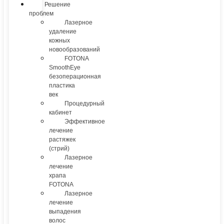
Решение
проблем
Лазерное
удаление
кожных
новообразований
FOTONA
SmoothEye
безоперационная
пластика
век
Процедурный
кабинет
Эффективное
лечение
растяжек
(стрий)
Лазерное
лечение
храпа
FOTONA
Лазерное
лечение
выпадения
волос