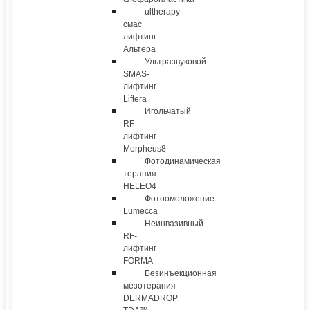
ultherapy
смас
лифтинг
Альтера
Ультразвуковой
SMAS-
лифтинг
Liftera
Игольчатый
RF
лифтинг
Morpheus8
Фотодинамическая
терапия
HELEO4
Фотоомоложение
Lumecca
Неинвазивный
RF-
лифтинг
FORMA
Безинъекционная
мезотерапия
DERMADROP