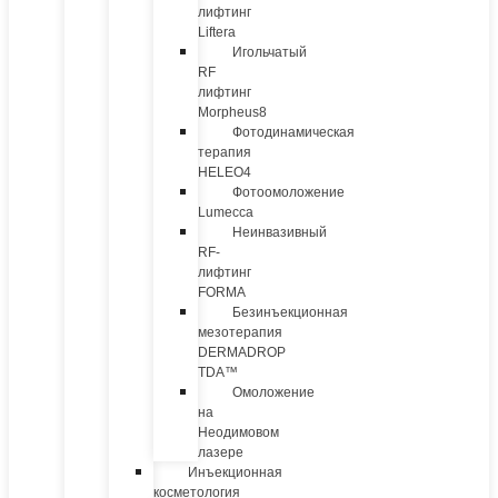
лифтинг
Liftera
Игольчатый
RF
лифтинг
Morpheus8
Фотодинамическая
терапия
HELEO4
Фотоомоложение
Lumecca
Неинвазивный
RF-
лифтинг
FORMA
Безинъекционная
мезотерапия
DERMADROP
TDA™
Омоложение
на
Неодимовом
лазере
Инъекционная
косметология