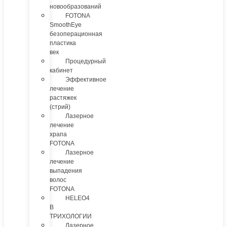
новообразований
FOTONA
SmoothEye
безоперационная
пластика
век
Процедурный
кабинет
Эффективное
лечение
растяжек
(стрий)
Лазерное
лечение
храпа
FOTONA
Лазерное
лечение
выпадения
волос
FOTONA
HELEO4
В
ТРИХОЛОГИИ
Лазерное