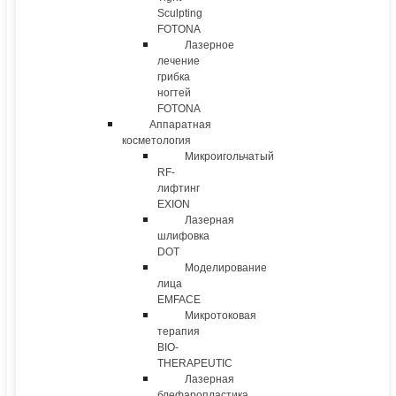
Sculpting
FOTONA
Лазерное
лечение
грибка
ногтей
FOTONA
Аппаратная
косметология
Микроигольчатый
RF-
лифтинг
EXION
Лазерная
шлифовка
DOT
Моделирование
лица
EMFACE
Микротоковая
терапия
BIO-
THERAPEUTIC
Лазерная
блефаропластика