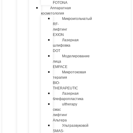
FOTONA
Аппаратная
косметология
Микроигольчатый
RF-
лифтинг
EXION
Лазерная
шлифовка
DOT
Моделирование
лица
EMFACE
Микротоковая
терапия
BIO-
THERAPEUTIC
Лазерная
блефаропластика
ultherapy
смас
лифтинг
Альтера
Ультразвуковой
SMAS-