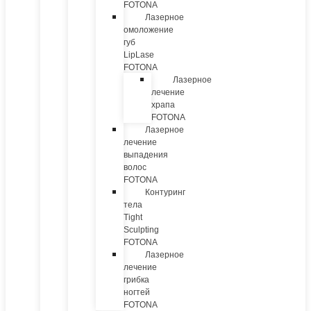
FOTONA
Лазерное
омоложение
губ
LipLase
FOTONA
Лазерное
лечение
храпа
FOTONA
Лазерное
лечение
выпадения
волос
FOTONA
Контуринг
тела
Tight
Sculpting
FOTONA
Лазерное
лечение
грибка
ногтей
FOTONA