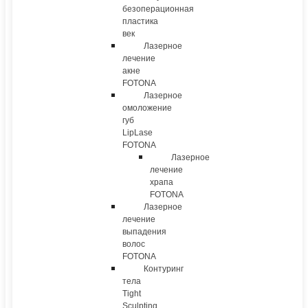
безоперационная
пластика
век
Лазерное
лечение
акне
FOTONA
Лазерное
омоложение
губ
LipLase
FOTONA
Лазерное
лечение
храпа
FOTONA
Лазерное
лечение
выпадения
волос
FOTONA
Контуринг
тела
Tight
Sculpting