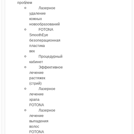
проблем
Лазерное
удаление
кожных
новообразований
FOTONA
SmoothEye
безоперационная
пластика
век
Процедурный
кабинет
Эффективное
лечение
растяжек
(стрий)
Лазерное
лечение
храпа
FOTONA
Лазерное
лечение
выпадения
волос
FOTONA