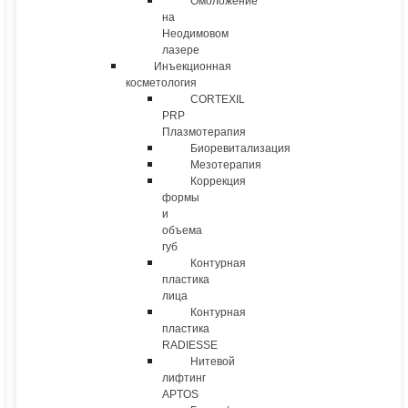
Омоложение
на
Неодимовом
лазере
Инъекционная
косметология
CORTEXIL
PRP
Плазмотерапия
Биоревитализация
Мезотерапия
Коррекция
формы
и
объема
губ
Контурная
пластика
лица
Контурная
пластика
RADIESSE
Нитевой
лифтинг
APTOS