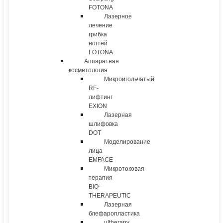
FOTONA
Лазерное
лечение
грибка
ногтей
FOTONA
Аппаратная
косметология
Микроигольчатый
RF-
лифтинг
EXION
Лазерная
шлифовка
DOT
Моделирование
лица
EMFACE
Микротоковая
терапия
BIO-
THERAPEUTIC
Лазерная
блефаропластика
ultherapy