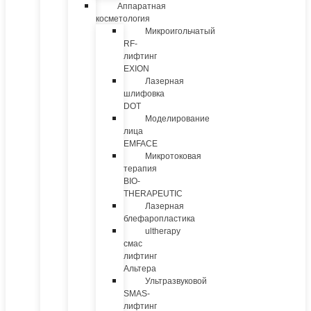
Аппаратная
косметология
Микроигольчатый
RF-
лифтинг
EXION
Лазерная
шлифовка
DOT
Моделирование
лица
EMFACE
Микротоковая
терапия
BIO-
THERAPEUTIC
Лазерная
блефаропластика
ultherapy
смас
лифтинг
Альтера
Ультразвуковой
SMAS-
лифтинг