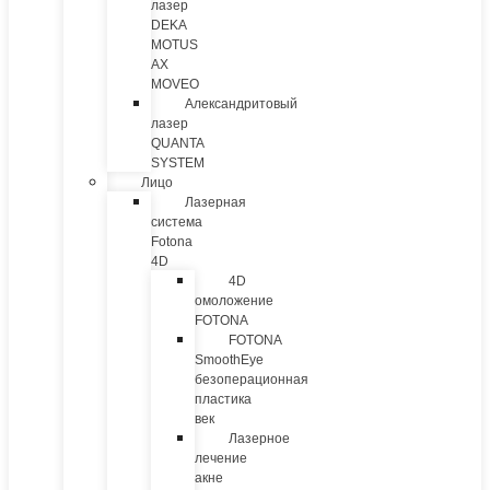
лазер
DEKA
MOTUS
AX
MOVEO
Александритовый
лазер
QUANTA
SYSTEM
Лицо
Лазерная
система
Fotona
4D
4D
омоложение
FOTONA
FOTONA
SmoothEye
безоперационная
пластика
век
Лазерное
лечение
акне