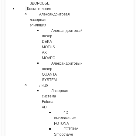
ЗДОРОВЬЕ
Косметология
Александритовая
лазерная
эпиляция
Александритовый
лазер
DEKA
MOTUS
AX
MOVEO
Александритовый
лазер
QUANTA
SYSTEM
Лицо
Лазерная
система
Fotona
4D
4D
омоложение
FOTONA
FOTONA
SmoothEye