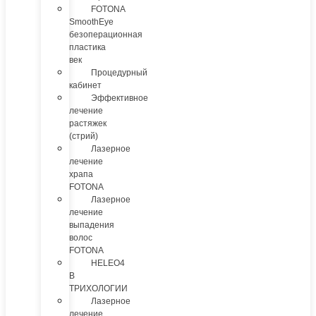
FOTONA
SmoothEye
безоперационная
пластика
век
Процедурный
кабинет
Эффективное
лечение
растяжек
(стрий)
Лазерное
лечение
храпа
FOTONA
Лазерное
лечение
выпадения
волос
FOTONA
HELEO4
В
ТРИХОЛОГИИ
Лазерное
лечение