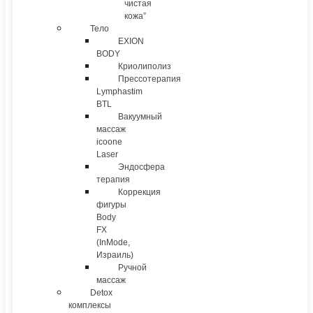
чистая
кожа”
Тело
EXION
BODY
Криолиполиз
Прессотерапия
Lymphastim
BTL
Вакуумный
массаж
icoone
Laser
Эндосфера
терапия
Коррекция
фигуры
Body
FX
(InMode,
Израиль)
Ручной
массаж
Detox
комплексы