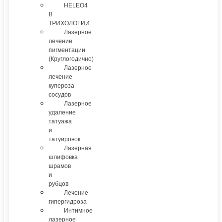
HELEO4
В
ТРИХОЛОГИИ
Лазерное
лечение
пигментации
(Круглогодично)
Лазерное
лечение
купероза-
сосудов
Лазерное
удаление
татуажа
и
татуировок
Лазерная
шлифовка
шрамов
и
рубцов
Лечение
гипергидроза
Интимное
лазерное