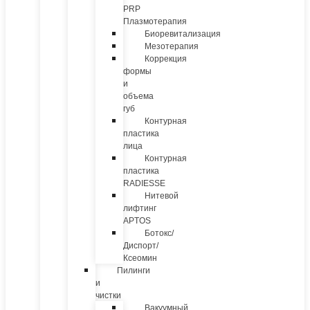
PRP
Плазмотерапия
Биоревитализация
Мезотерапия
Коррекция
формы
и
объема
губ
Контурная
пластика
лица
Контурная
пластика
RADIESSE
Нитевой
лифтинг
APTOS
Ботокс/
Диспорт/
Ксеомин
Пилинги
и
чистки
Вакуумный