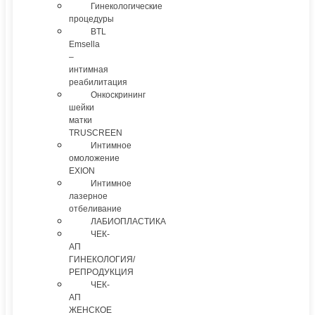
Гинекологические
процедуры
BTL
Emsella
–
интимная
реабилитация
Онкоскрининг
шейки
матки
TRUSCREEN
Интимное
омоложение
EXION
Интимное
лазерное
отбеливание
ЛАБИОПЛАСТИКА
ЧЕК-
АП
ГИНЕКОЛОГИЯ/
РЕПРОДУКЦИЯ
ЧЕК-
АП
ЖЕНСКОЕ