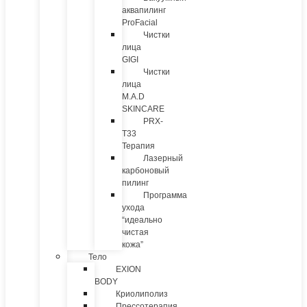
аквапилинг
ProFacial
Чистки
лица
GIGI
Чистки
лица
M.A.D
SKINCARE
PRX-
T33
Терапия
Лазерный
карбоновый
пилинг
Программа
ухода
“идеально
чистая
кожа”
Тело
EXION
BODY
Криолиполиз
Прессотерапия