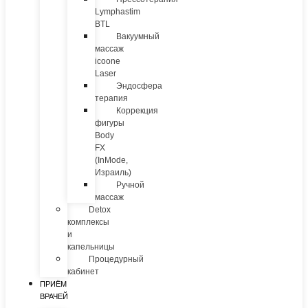
Lymphastim
BTL
Вакуумный
массаж
icoone
Laser
Эндосфера
терапия
Коррекция
фигуры
Body
FX
(InMode,
Израиль)
Ручной
массаж
Detox
комплексы
и
капельницы
Процедурный
кабинет
ПРИЁМ
ВРАЧЕЙ