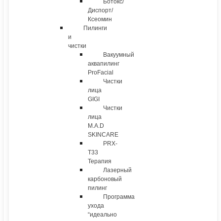
Ботокс/
Диспорт/
Ксеомин
Пилинги
и
чистки
Вакуумный
аквапилинг
ProFacial
Чистки
лица
GIGI
Чистки
лица
M.A.D
SKINCARE
PRX-
T33
Терапия
Лазерный
карбоновый
пилинг
Программа
ухода
“идеально