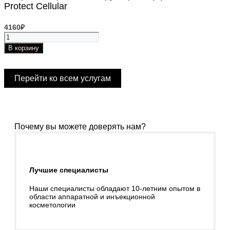
Protect Cellular
4160
₽
Количество
товара
В корзину
Защитный
Крем
с
Перейти ко всем услугам
Матирующим
Эффектом
SPF
30
Protect
Почему вы можете доверять нам?
Cellular
Лучшие специалисты
Наши специалисты обладают 10-летним опытом в
области аппаратной и инъекционной
косметологии