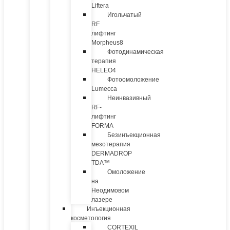
Liftera
Игольчатый
RF
лифтинг
Morpheus8
Фотодинамическая
терапия
HELEO4
Фотоомоложение
Lumecca
Неинвазивный
RF-
лифтинг
FORMA
Безинъекционная
мезотерапия
DERMADROP
TDA™
Омоложение
на
Неодимовом
лазере
Инъекционная
косметология
CORTEXIL