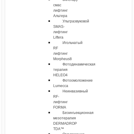
смас
лифтинг
Альтера
Ультразвуковой
SMAS-
лифтинг
Liftera
Игольчатый
RF
лифтинг
Morpheus8
Фотодинамическая
терапия
HELEO4
Фотоомоложение
Lumecca
Неинвазивный
RF-
лифтинг
FORMA
Безинъекционная
мезотерапия
DERMADROP
TDA™