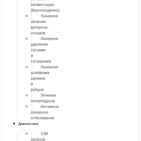
пигментации
(Круглогодично)
Лазерное
лечение
купероза-
сосудов
Лазерное
удаление
татуажа
и
татуировок
Лазерная
шлифовка
шрамов
и
рубцов
Лечение
гипергидроза
Интимное
лазерное
отбеливание
Диагностика
УЗИ
органов