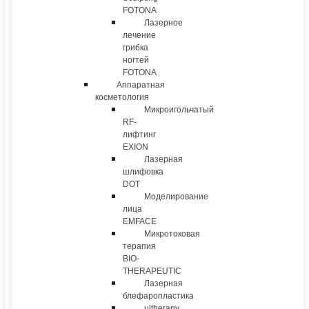
FOTONA
Лазерное
лечение
грибка
ногтей
FOTONA
Аппаратная
косметология
Микроигольчатый
RF-
лифтинг
EXION
Лазерная
шлифовка
DOT
Моделирование
лица
EMFACE
Микротоковая
терапия
BIO-
THERAPEUTIC
Лазерная
блефаропластика
ultherapy