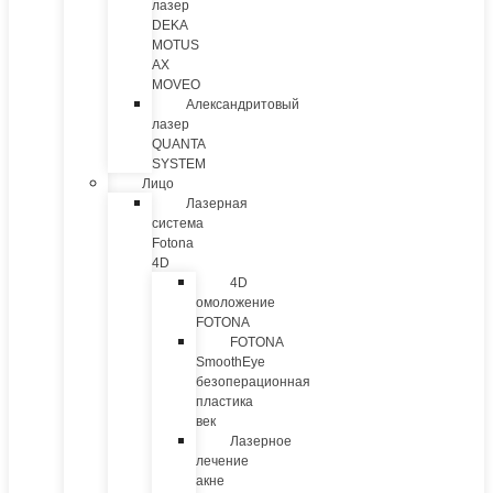
лазер
DEKA
MOTUS
AX
MOVEO
Александритовый
лазер
QUANTA
SYSTEM
Лицо
Лазерная
система
Fotona
4D
4D
омоложение
FOTONA
FOTONA
SmoothEye
безоперационная
пластика
век
Лазерное
лечение
акне