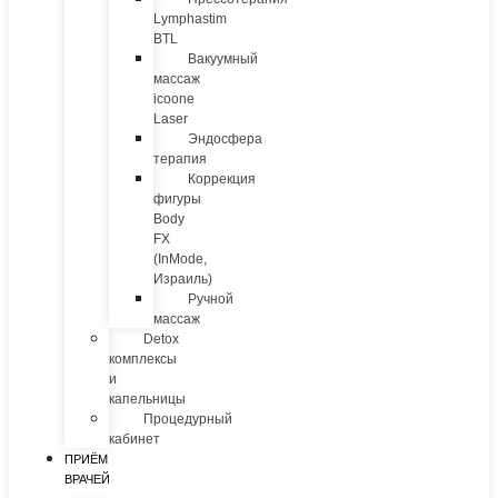
Lymphastim
BTL
Вакуумный
массаж
icoone
Laser
Эндосфера
терапия
Коррекция
фигуры
Body
FX
(InMode,
Израиль)
Ручной
массаж
Detox
комплексы
и
капельницы
Процедурный
кабинет
ПРИЁМ
ВРАЧЕЙ