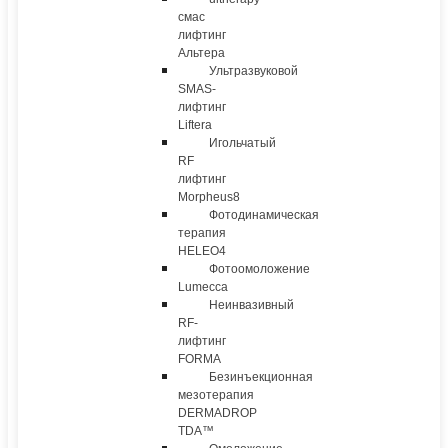
смас
лифтинг
Альтера
Ультразвуковой
SMAS-
лифтинг
Liftera
Игольчатый
RF
лифтинг
Morpheus8
Фотодинамическая
терапия
HELEO4
Фотоомоложение
Lumecca
Неинвазивный
RF-
лифтинг
FORMA
Безинъекционная
мезотерапия
DERMADROP
TDA™