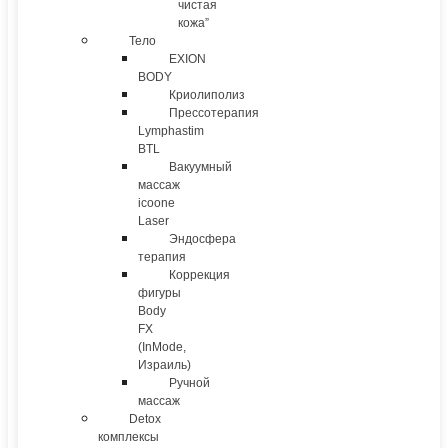
чистая
кожа”
Тело
EXION
BODY
Криолиполиз
Прессотерапия
Lymphastim
BTL
Вакуумный
массаж
icoone
Laser
Эндосфера
терапия
Коррекция
фигуры
Body
FX
(InMode,
Израиль)
Ручной
массаж
Detox
комплексы