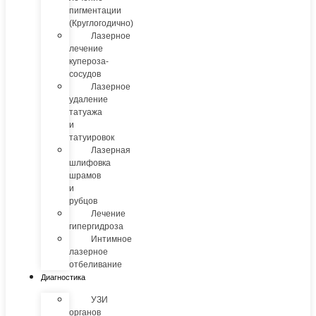
пигментации
(Круглогодично)
Лазерное
лечение
купероза-
сосудов
Лазерное
удаление
татуажа
и
татуировок
Лазерная
шлифовка
шрамов
и
рубцов
Лечение
гипергидроза
Интимное
лазерное
отбеливание
Диагностика
УЗИ
органов