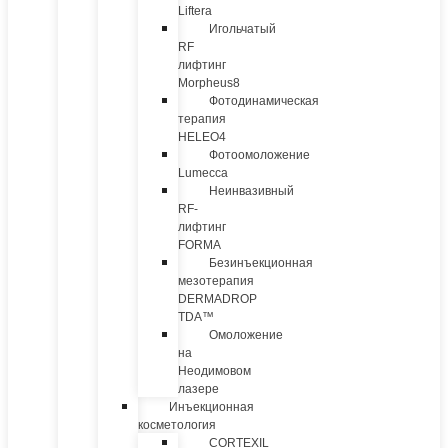
Liftera
Игольчатый
RF
лифтинг
Morpheus8
Фотодинамическая
терапия
HELEO4
Фотоомоложение
Lumecca
Неинвазивный
RF-
лифтинг
FORMA
Безинъекционная
мезотерапия
DERMADROP
TDA™
Омоложение
на
Неодимовом
лазере
Инъекционная
косметология
CORTEXIL