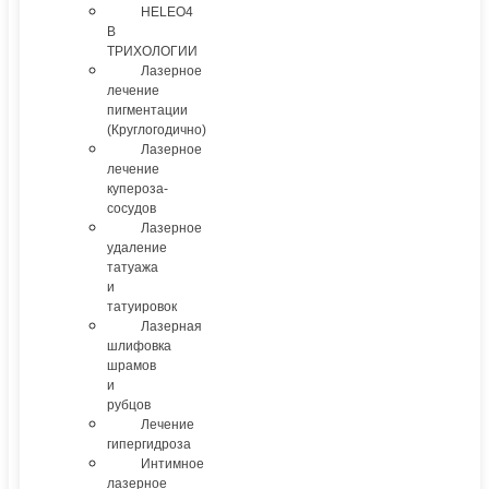
HELEO4
В
ТРИХОЛОГИИ
Лазерное
лечение
пигментации
(Круглогодично)
Лазерное
лечение
купероза-
сосудов
Лазерное
удаление
татуажа
и
татуировок
Лазерная
шлифовка
шрамов
и
рубцов
Лечение
гипергидроза
Интимное
лазерное