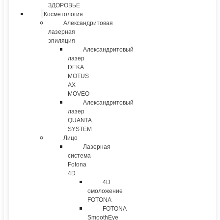
ЗДОРОВЬЕ
Косметология
Александритовая
лазерная
эпиляция
Александритовый
лазер
DEKA
MOTUS
AX
MOVEO
Александритовый
лазер
QUANTA
SYSTEM
Лицо
Лазерная
система
Fotona
4D
4D
омоложение
FOTONA
FOTONA
SmoothEye