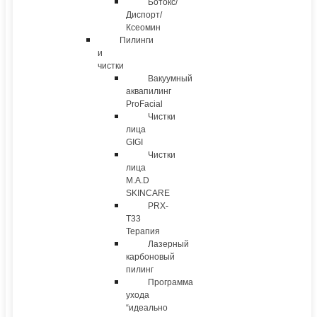
Ботокс/
Диспорт/
Ксеомин
Пилинги
и
чистки
Вакуумный
аквапилинг
ProFacial
Чистки
лица
GIGI
Чистки
лица
M.A.D
SKINCARE
PRX-
T33
Терапия
Лазерный
карбоновый
пилинг
Программа
ухода
“идеально