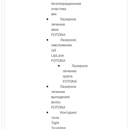
безоперационная
пластика
век
Лазерное
лечение
акне
FOTONA
Лазерное
омоложение
губ
LipLase
FOTONA
Лазерное
лечение
храпа
FOTONA
Лазерное
лечение
выпадения
волос
FOTONA
Контуринг
тела
Tight
Sculpting