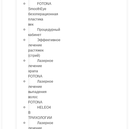
FOTONA
SmoothEye
безоперационная
пластика
век
Процедурный
кабинет
Эффективное
лечение
растяжек
(стрий)
Лазерное
лечение
храпа
FOTONA
Лазерное
лечение
выпадения
волос
FOTONA
HELEO4
В
ТРИХОЛОГИИ
Лазерное
лечение