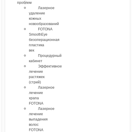
проблем
Лазерное
удаление
кожных
новообразований
FOTONA
SmoothEye
безоперационная
пластика
век
Процедурный
кабинет
Эффективное
лечение
растяжек
(стрий)
Лазерное
лечение
храпа
FOTONA
Лазерное
лечение
выпадения
волос
FOTONA