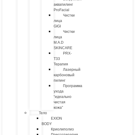
аквапилинг
ProFacial
Чистки
лица
GIGI
Чистки
лица
M.A.D
SKINCARE
PRX-
T33
Терапия
Лазерный
карбоновый
пилинг
Программа
ухода
“идеально
чистая
кожа”
Тело
EXION
BODY
Криолиполиз
Прессотерапия