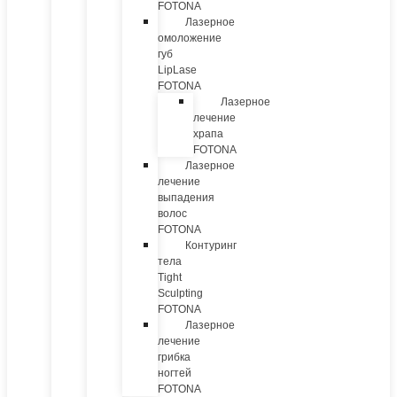
FOTONA
Лазерное
омоложение
губ
LipLase
FOTONA
Лазерное
лечение
храпа
FOTONA
Лазерное
лечение
выпадения
волос
FOTONA
Контуринг
тела
Tight
Sculpting
FOTONA
Лазерное
лечение
грибка
ногтей
FOTONA