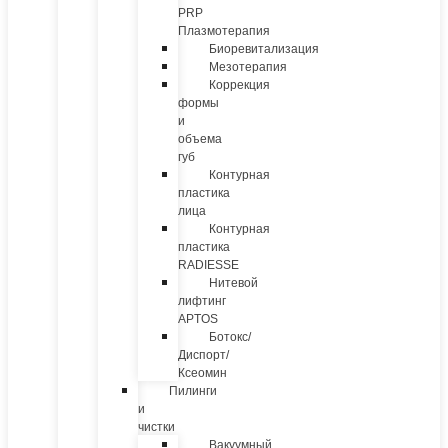
PRP
Плазмотерапия
Биоревитализация
Мезотерапия
Коррекция
формы
и
объема
губ
Контурная
пластика
лица
Контурная
пластика
RADIESSE
Нитевой
лифтинг
APTOS
Ботокс/
Диспорт/
Ксеомин
Пилинги
и
чистки
Вакуумный