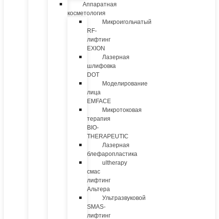
Аппаратная
косметология
Микроигольчатый
RF-
лифтинг
EXION
Лазерная
шлифовка
DOT
Моделирование
лица
EMFACE
Микротоковая
терапия
BIO-
THERAPEUTIC
Лазерная
блефаропластика
ultherapy
смас
лифтинг
Альтера
Ультразвуковой
SMAS-
лифтинг