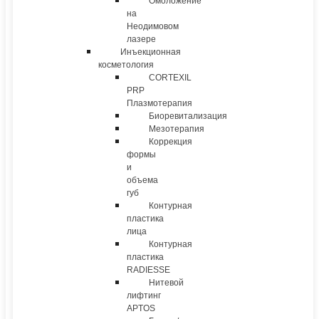
Омоложение
на
Неодимовом
лазере
Инъекционная
косметология
CORTEXIL
PRP
Плазмотерапия
Биоревитализация
Мезотерапия
Коррекция
формы
и
объема
губ
Контурная
пластика
лица
Контурная
пластика
RADIESSE
Нитевой
лифтинг
APTOS