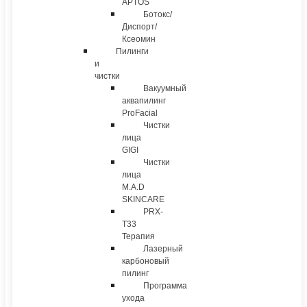
APTOS
Ботокс/
Диспорт/
Ксеомин
Пилинги
и
чистки
Вакуумный
аквапилинг
ProFacial
Чистки
лица
GIGI
Чистки
лица
M.A.D
SKINCARE
PRX-
T33
Терапия
Лазерный
карбоновый
пилинг
Программа
ухода