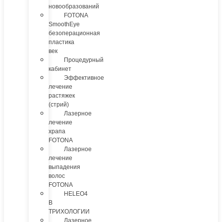
новообразований
FOTONA
SmoothEye
безоперационная
пластика
век
Процедурный
кабинет
Эффективное
лечение
растяжек
(стрий)
Лазерное
лечение
храпа
FOTONA
Лазерное
лечение
выпадения
волос
FOTONA
HELEO4
В
ТРИХОЛОГИИ
Лазерное