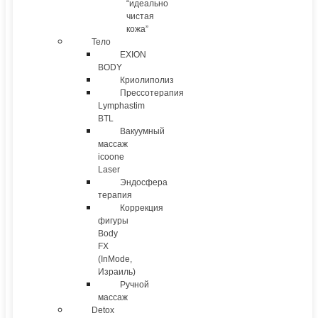
“идеально
чистая
кожа”
Тело
EXION
BODY
Криолиполиз
Прессотерапия
Lymphastim
BTL
Вакуумный
массаж
icoone
Laser
Эндосфера
терапия
Коррекция
фигуры
Body
FX
(InMode,
Израиль)
Ручной
массаж
Detox