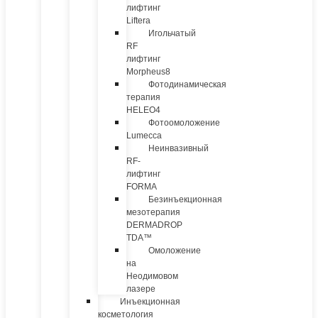
лифтинг
Liftera
Игольчатый
RF
лифтинг
Morpheus8
Фотодинамическая
терапия
HELEO4
Фотоомоложение
Lumecca
Неинвазивный
RF-
лифтинг
FORMA
Безинъекционная
мезотерапия
DERMADROP
TDA™
Омоложение
на
Неодимовом
лазере
Инъекционная
косметология