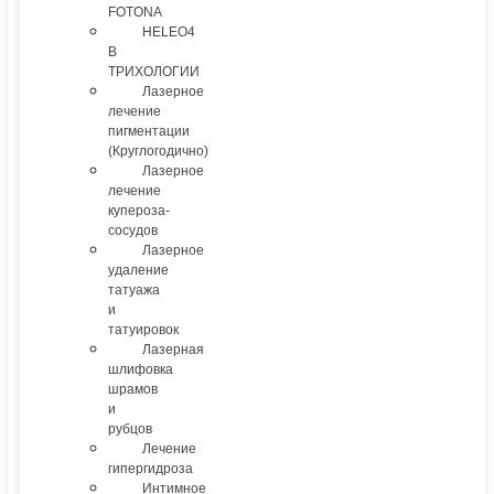
FOTONA
HELEO4
В
ТРИХОЛОГИИ
Лазерное
лечение
пигментации
(Круглогодично)
Лазерное
лечение
купероза-
сосудов
Лазерное
удаление
татуажа
и
татуировок
Лазерная
шлифовка
шрамов
и
рубцов
Лечение
гипергидроза
Интимное