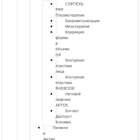
CORTEXIL
PRP
Плазмотерапия
Биоревитализация
Мезотерапия
Коррекция
формы
и
объема
губ
Контурная
пластика
лица
Контурная
пластика
RADIESSE
Нитевой
лифтинг
APTOS
Ботокс/
Диспорт/
Ксеомин
Пилинги
и
чистки