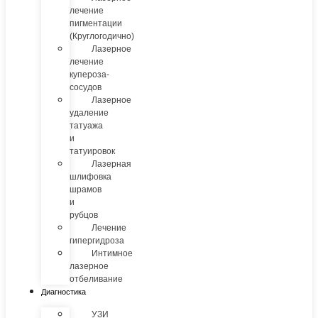
лечение
пигментации
(Круглогодично)
Лазерное
лечение
купероза-
сосудов
Лазерное
удаление
татуажа
и
татуировок
Лазерная
шлифовка
шрамов
и
рубцов
Лечение
гипергидроза
Интимное
лазерное
отбеливание
Диагностика
УЗИ