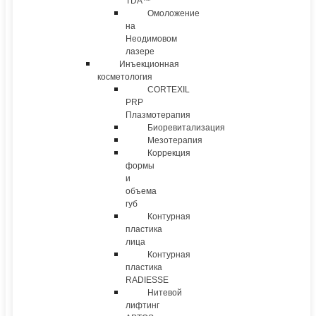
TDA™
Омоложение
на
Неодимовом
лазере
Инъекционная
косметология
CORTEXIL
PRP
Плазмотерапия
Биоревитализация
Мезотерапия
Коррекция
формы
и
объема
губ
Контурная
пластика
лица
Контурная
пластика
RADIESSE
Нитевой
лифтинг