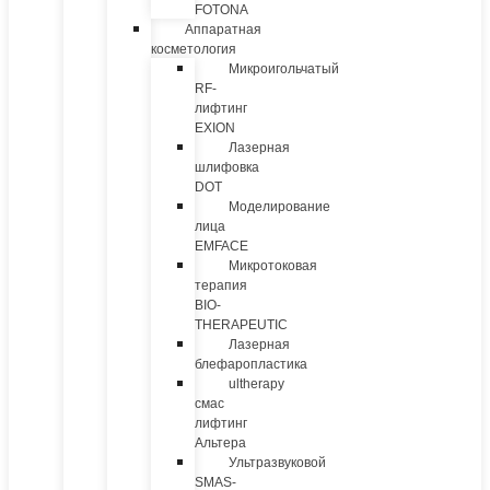
FOTONA
Аппаратная
косметология
Микроигольчатый
RF-
лифтинг
EXION
Лазерная
шлифовка
DOT
Моделирование
лица
EMFACE
Микротоковая
терапия
BIO-
THERAPEUTIC
Лазерная
блефаропластика
ultherapy
смас
лифтинг
Альтера
Ультразвуковой
SMAS-