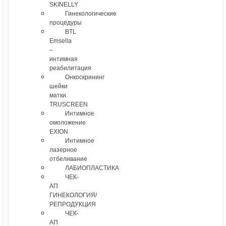
SKINELLY
Гинекологические
процедуры
BTL
Emsella
–
интимная
реабилитация
Онкоскрининг
шейки
матки
TRUSCREEN
Интимное
омоложение
EXION
Интимное
лазерное
отбеливание
ЛАБИОПЛАСТИКА
ЧЕК-
АП
ГИНЕКОЛОГИЯ/
РЕПРОДУКЦИЯ
ЧЕК-
АП