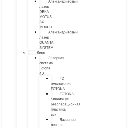
Александритовый
лазер
DEKA
MOTUS
AX
MOVEO
Александритовый
лазер
QUANTA
SYSTEM
Лицо
Лазерная
система
Fotona
4D
4D
омоложение
FOTONA
FOTONA
SmoothEye
безоперационная
пластика
век
Лазерное
лечение