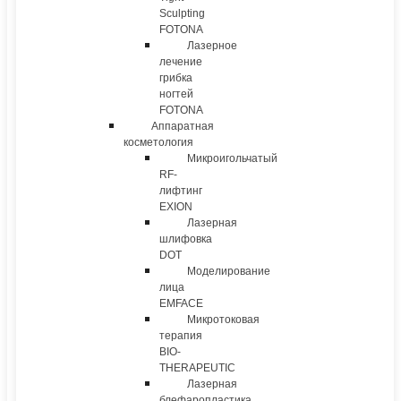
Sculpting
FOTONA
Лазерное
лечение
грибка
ногтей
FOTONA
Аппаратная
косметология
Микроигольчатый
RF-
лифтинг
EXION
Лазерная
шлифовка
DOT
Моделирование
лица
EMFACE
Микротоковая
терапия
BIO-
THERAPEUTIC
Лазерная
блефаропластика