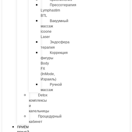
Прессотерапия
Lymphastim
BTL
Вакуумный
массаж
icoone
Laser
Эндосфера
терапия
Коррекция
фигуры
Body
FX
(InMode,
Израиль)
Ручной
массаж
Detox
комплексы
и
капельницы
Процедурный
кабинет
ПРИЁМ