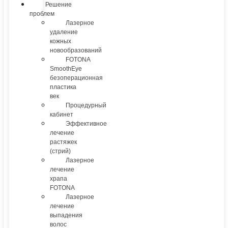
Решение
проблем
Лазерное
удаление
кожных
новообразований
FOTONA
SmoothEye
безоперационная
пластика
век
Процедурный
кабинет
Эффективное
лечение
растяжек
(стрий)
Лазерное
лечение
храпа
FOTONA
Лазерное
лечение
выпадения
волос