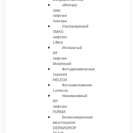
ultherapy
смас
лифтинг
Альтера
Ультразвуковой
SMAS-
лифтинг
Liftera
Игольчатый
RF
лифтинг
Morpheus8
Фотодинамическая
терапия
HELEO4
Фотоомоложение
Lumecca
Неинвазивный
RF-
лифтинг
FORMA
Безинъекционная
мезотерапия
DERMADROP