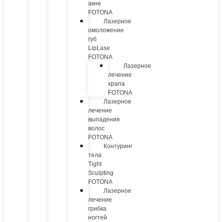
акне
FOTONA
Лазерное
омоложение
губ
LipLase
FOTONA
Лазерное
лечение
храпа
FOTONA
Лазерное
лечение
выпадения
волос
FOTONA
Контуринг
тела
Tight
Sculpting
FOTONA
Лазерное
лечение
грибка
ногтей