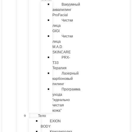
Вакуумный
аквапилинг
ProFacial
Чистки
лица
GIGI
Чистки
лица
M.A.D
SKINCARE
PRX-
T33
Терапия
Лазерный
карбоновый
пилинг
Программа
ухода
“идеально
чистая
кожа”
Тело
EXION
BODY
Криолиполиз