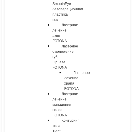
SmoothEye
безоперационная
пластика
век
Лазерное
лечение
акне
FOTONA
Лазерное
омоложение
губ
LipLase
FOTONA
Лазерное
лечение
храпа
FOTONA
Лазерное
лечение
выпадения
волос
FOTONA
Контуринг
тела
Tight