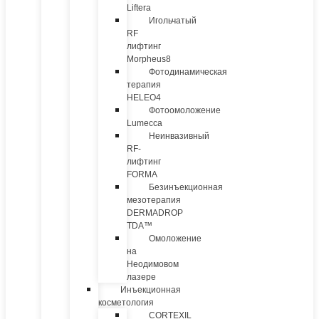
Liftera
Игольчатый
RF
лифтинг
Morpheus8
Фотодинамическая
терапия
HELEO4
Фотоомоложение
Lumecca
Неинвазивный
RF-
лифтинг
FORMA
Безинъекционная
мезотерапия
DERMADROP
TDA™
Омоложение
на
Неодимовом
лазере
Инъекционная
косметология
CORTEXIL