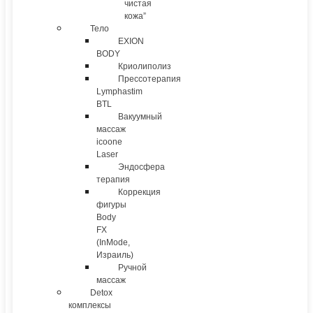
чистая
кожа”
Тело
EXION
BODY
Криолиполиз
Прессотерапия
Lymphastim
BTL
Вакуумный
массаж
icoone
Laser
Эндосфера
терапия
Коррекция
фигуры
Body
FX
(InMode,
Израиль)
Ручной
массаж
Detox
комплексы