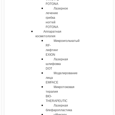
FOTONA
Лазерное
лечение
грибка
ногтей
FOTONA
Аппаратная
косметология
Микроигольчатый
RF-
лифтинг
EXION
Лазерная
шлифовка
DOT
Моделирование
лица
EMFACE
Микротоковая
терапия
BIO-
THERAPEUTIC
Лазерная
блефаропластика
ultherapy