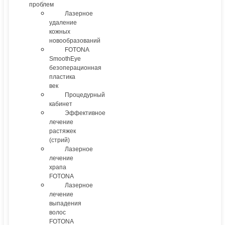
проблем
Лазерное
удаление
кожных
новообразований
FOTONA
SmoothEye
безоперационная
пластика
век
Процедурный
кабинет
Эффективное
лечение
растяжек
(стрий)
Лазерное
лечение
храпа
FOTONA
Лазерное
лечение
выпадения
волос
FOTONA