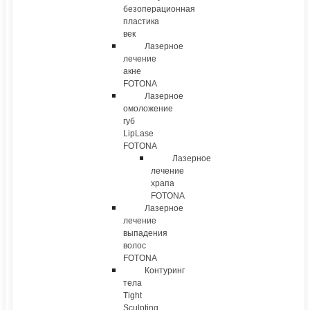
безоперационная
пластика
век
Лазерное
лечение
акне
FOTONA
Лазерное
омоложение
губ
LipLase
FOTONA
Лазерное
лечение
храпа
FOTONA
Лазерное
лечение
выпадения
волос
FOTONA
Контуринг
тела
Tight
Sculpting