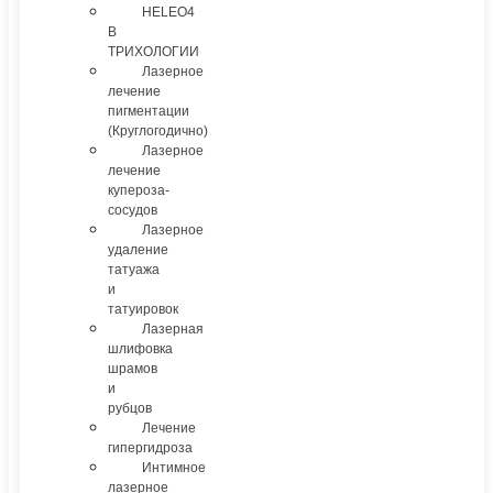
HELEO4
В
ТРИХОЛОГИИ
Лазерное
лечение
пигментации
(Круглогодично)
Лазерное
лечение
купероза-
сосудов
Лазерное
удаление
татуажа
и
татуировок
Лазерная
шлифовка
шрамов
и
рубцов
Лечение
гипергидроза
Интимное
лазерное