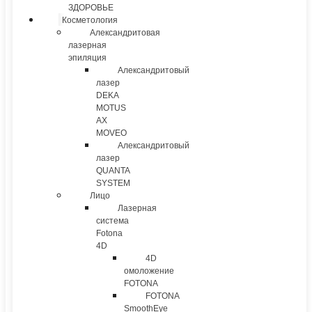
ЗДОРОВЬЕ
Косметология
Александритовая
лазерная
эпиляция
Александритовый
лазер
DEKA
MOTUS
AX
MOVEO
Александритовый
лазер
QUANTA
SYSTEM
Лицо
Лазерная
система
Fotona
4D
4D
омоложение
FOTONA
FOTONA
SmoothEye