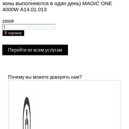
зоны выполняются в один день) MAGIC ONE
4000W А14.01.013
2800
₽
Количество
товара
В корзину
Голени
+
глубокое
Перейти ко всем услугам
бикини+
подмышки
(указанные
зоны
выполняются
Почему вы можете доверять нам?
в
один
день)
MAGIC
ONE
4000W
А14.01.013