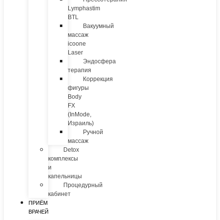
Lymphastim
BTL
Вакуумный
массаж
icoone
Laser
Эндосфера
терапия
Коррекция
фигуры
Body
FX
(InMode,
Израиль)
Ручной
массаж
Detox
комплексы
и
капельницы
Процедурный
кабинет
ПРИЁМ
ВРАЧЕЙ