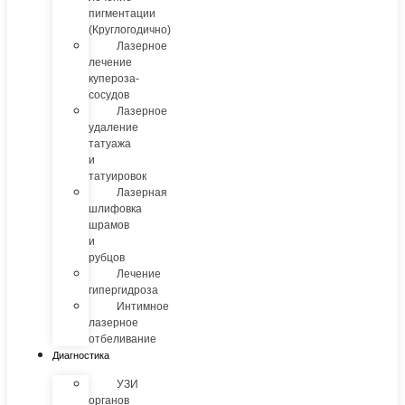
пигментации
(Круглогодично)
Лазерное
лечение
купероза-
сосудов
Лазерное
удаление
татуажа
и
татуировок
Лазерная
шлифовка
шрамов
и
рубцов
Лечение
гипергидроза
Интимное
лазерное
отбеливание
Диагностика
УЗИ
органов