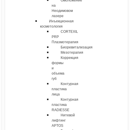
Омоложение
на
Неодимовом
лазере
Инъекционная
косметология
CORTEXIL
PRP
Плазмотерапия
Биоревитализация
Мезотерапия
Коррекция
формы
и
объема
губ
Контурная
пластика
лица
Контурная
пластика
RADIESSE
Нитевой
лифтинг
APTOS