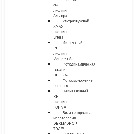
смас
лифтинг
Альтера
Ультразвуковой
SMAS-
лифтинг
Liftera
Игольчатый
RF
лифтинг
Morpheus8
Фотодинамическая
терапия
HELEO4
Фотоомоложение
Lumecca
Неинвазивный
RF-
лифтинг
FORMA
Безинъекционная
мезотерапия
DERMADROP
TDA™