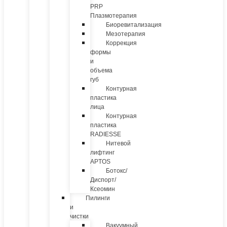
PRP
Плазмотерапия
Биоревитализация
Мезотерапия
Коррекция
формы
и
объема
губ
Контурная
пластика
лица
Контурная
пластика
RADIESSE
Нитевой
лифтинг
APTOS
Ботокс/
Диспорт/
Ксеомин
Пилинги
и
чистки
Вакуумный