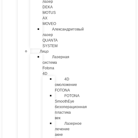
лазер
DEKA
MOTUS
AX
MOVEO
Александритовый
лазер
QUANTA
SYSTEM
Лицо
Лазерная
система
Fotona
4D
4D
омоложение
FOTONA
FOTONA
SmoothEye
безоперационная
пластика
век
Лазерное
лечение
акне