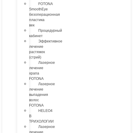
FOTONA
SmoothEye
безоперационная
пластика
век
Процедурный
кабинет
Эффективное
лечение
растяжек
(стрий)
Лазерное
лечение
храпа
FOTONA
Лазерное
лечение
выпадения
волос
FOTONA
HELEO4
В
ТРИХОЛОГИИ
Лазерное
лечение