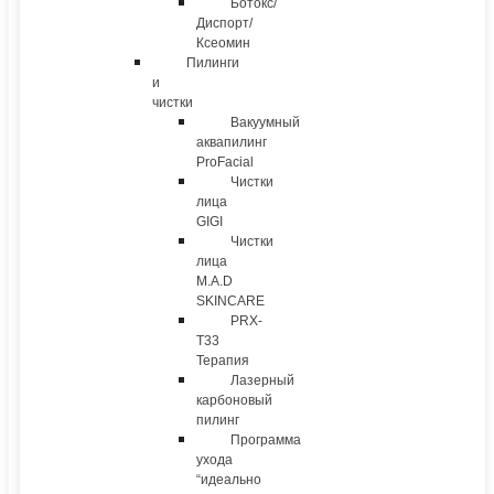
Ботокс/
Диспорт/
Ксеомин
Пилинги
и
чистки
Вакуумный
аквапилинг
ProFacial
Чистки
лица
GIGI
Чистки
лица
M.A.D
SKINCARE
PRX-
T33
Терапия
Лазерный
карбоновый
пилинг
Программа
ухода
“идеально