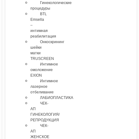
Гинекологические
процедуры
BTL
Emsella
–
интимная
реабилитация
Онкоскрининг
шейки
матки
TRUSCREEN
Интимное
омоложение
EXION
Интимное
лазерное
отбеливание
ЛАБИОПЛАСТИКА
ЧЕК-
АП
ГИНЕКОЛОГИЯ/
РЕПРОДУКЦИЯ
ЧЕК-
АП
ЖЕНСКОЕ