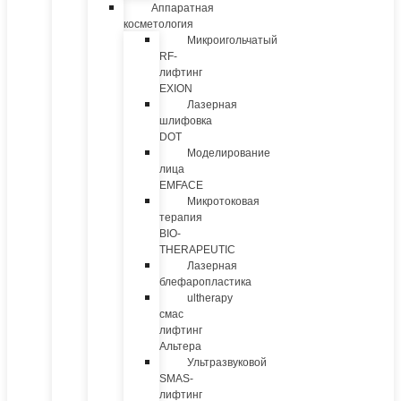
Аппаратная
косметология
Микроигольчатый
RF-
лифтинг
EXION
Лазерная
шлифовка
DOT
Моделирование
лица
EMFACE
Микротоковая
терапия
BIO-
THERAPEUTIC
Лазерная
блефаропластика
ultherapy
смас
лифтинг
Альтера
Ультразвуковой
SMAS-
лифтинг