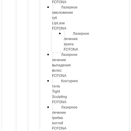
FOTONA
Лазерное
омоложение
губ
LipLase
FOTONA
Лазерное
лечение
храпа
FOTONA
Лазерное
лечение
выпадения
волос
FOTONA
Контуринг
тела
Tight
Sculpting
FOTONA
Лазерное
лечение
грибка
ногтей
FOTONA