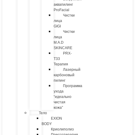
аквапилинг
ProFacial
Чистки
лица
GIGI
Чистки
лица
M.A.D
SKINCARE
PRX-
T33
Терапия
Лазерный
карбоновый
пилинг
Программа
ухода
“идеально
чистая
кожа”
Тело
EXION
BODY
Криолиполиз
Прессотерапия