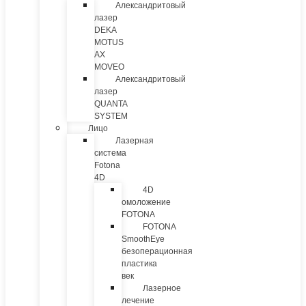
Александритовый
лазер
DEKA
MOTUS
AX
MOVEO
Александритовый
лазер
QUANTA
SYSTEM
Лицо
Лазерная
система
Fotona
4D
4D
омоложение
FOTONA
FOTONA
SmoothEye
безоперационная
пластика
век
Лазерное
лечение