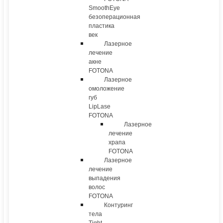
SmoothEye
безоперационная
пластика
век
Лазерное
лечение
акне
FOTONA
Лазерное
омоложение
губ
LipLase
FOTONA
Лазерное
лечение
храпа
FOTONA
Лазерное
лечение
выпадения
волос
FOTONA
Контуринг
тела