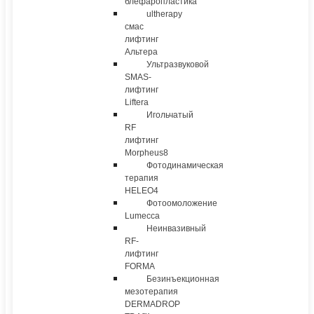
блефаропластика
ultherapy
смас
лифтинг
Альтера
Ультразвуковой
SMAS-
лифтинг
Liftera
Игольчатый
RF
лифтинг
Morpheus8
Фотодинамическая
терапия
HELEO4
Фотоомоложение
Lumecca
Неинвазивный
RF-
лифтинг
FORMA
Безинъекционная
мезотерапия
DERMADROP