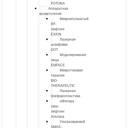
FOTONA
Аппаратная
косметология
Микроигольчатый
RF-
лифтинг
EXION
Лазерная
шлифовка
DOT
Моделирование
лица
EMFACE
Микротоковая
терапия
BIO-
THERAPEUTIC
Лазерная
блефаропластика
ultherapy
смас
лифтинг
Альтера
Ультразвуковой
SMAS-