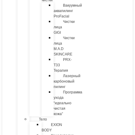
чистки
Вакуумный
аквапилинг
ProFacial
Чистки
лица
GIGI
Чистки
лица
M.A.D
SKINCARE
PRX-
T33
Терапия
Лазерный
карбоновый
пилинг
Программа
ухода
“идеально
чистая
кожа”
Тело
EXION
BODY