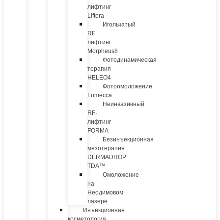
лифтинг
Liftera
Игольчатый
RF
лифтинг
Morpheus8
Фотодинамическая
терапия
HELEO4
Фотоомоложение
Lumecca
Неинвазивный
RF-
лифтинг
FORMA
Безинъекционная
мезотерапия
DERMADROP
TDA™
Омоложение
на
Неодимовом
лазере
Инъекционная
косметология