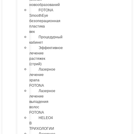
новообразований
FOTONA
SmoothEye
безоперационная
пластика
век
Процедурный
кабинет
Эффективное
лечение
растяжек
(стрий)
Лазерное
лечение
храпа
FOTONA
Лазерное
лечение
выпадения
волос
FOTONA
HELEO4
В
ТРИХОЛОГИИ