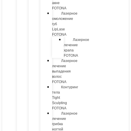
акне
FOTONA
Лазерное
омоложение
губ
LipLase
FOTONA
Лазерное
лечение
храпа
FOTONA
Лазерное
лечение
выпадения
волос
FOTONA
Контуринг
тела
Tight
Sculpting
FOTONA
Лазерное
лечение
грибка
ногтей