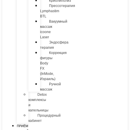
Криолиполиз
Прессотерапия
Lymphastim
BTL
Вакуумный
массаж
icoone
Laser
Эндосфера
терапия
Коррекция
фигуры
Body
FX
(InMode,
Израиль)
Ручной
массаж
Detox
комплексы
и
капельницы
Процедурный
кабинет
ПРИЁМ