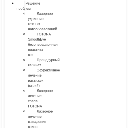
Решение
проблем
Лазерное
удаление
кожных
новообразований
FOTONA
SmoothEye
безоперационная
пластика
век
Процедурный
кабинет
Эффективное
лечение
растяжек
(стрий)
Лазерное
лечение
храпа
FOTONA
Лазерное
лечение
выпадения
волос