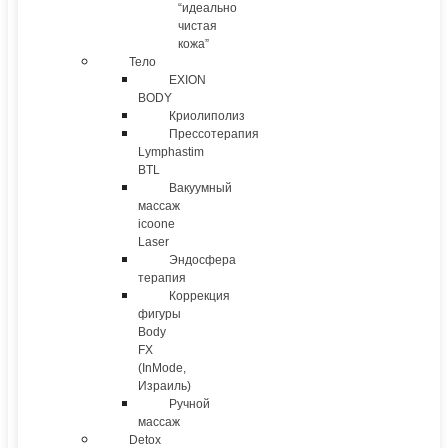
“идеально
чистая
кожа”
Тело
EXION
BODY
Криолиполиз
Прессотерапия
Lymphastim
BTL
Вакуумный
массаж
icoone
Laser
Эндосфера
терапия
Коррекция
фигуры
Body
FX
(InMode,
Израиль)
Ручной
массаж
Detox