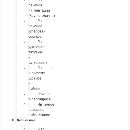
Лазерное
лечение
пигментации
(Круглогодично)
Лазерное
лечение
купероза-
сосудов
Лазерное
удаление
татуажа
и
татуировок
Лазерная
шлифовка
шрамов
и
рубцов
Лечение
гипергидроза
Интимное
лазерное
отбеливание
Диагностика
УЗИ