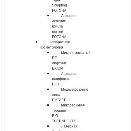
Tight
Sculpting
FOTONA
Лазерное
лечение
грибка
ногтей
FOTONA
Аппаратная
косметология
Микроигольчатый
RF-
лифтинг
EXION
Лазерная
шлифовка
DOT
Моделирование
лица
EMFACE
Микротоковая
терапия
BIO-
THERAPEUTIC
Лазерная