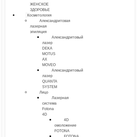
ЖЕНСКОЕ
ЗДОРОВЬЕ
Косметология
Александритовая
лазерная
эпиляция
Александритовый
лазер
DEKA
MOTUS
AX
MOVEO
Александритовый
лазер
QUANTA
SYSTEM
Лицо
Лазерная
система
Fotona
4D
4D
омоложение
FOTONA
FOTONA