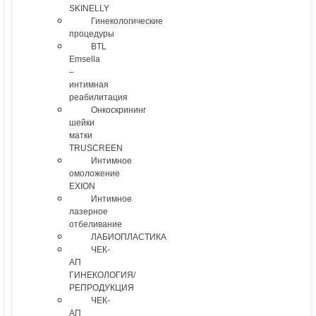
SKINELLY
Гинекологические
процедуры
BTL
Emsella
–
интимная
реабилитация
Онкоскрининг
шейки
матки
TRUSCREEN
Интимное
омоложение
EXION
Интимное
лазерное
отбеливание
ЛАБИОПЛАСТИКА
ЧЕК-
АП
ГИНЕКОЛОГИЯ/
РЕПРОДУКЦИЯ
ЧЕК-
АП