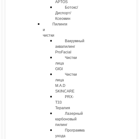
APTOS
Ботокс/
Диспорт/
Ксеомин
Пилинги
и
чистки
Вакуумный
аквапилинг
ProFacial
Чистки
лица
GIGI
Чистки
лица
M.A.D
SKINCARE
PRX-
T33
Терапия
Лазерный
карбоновый
пилинг
Программа
ухода