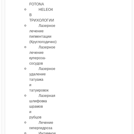
FOTONA
HELEO4
В
ТРИХОЛОГИИ
Лазерное
лечение
пигментации
(Круглогодично)
Лазерное
лечение
купероза-
сосудов
Лазерное
удаление
татуажа
и
татуировок
Лазерная
шлифовка
шрамов
и
рубцов
Лечение
гипергидроза
Интимное