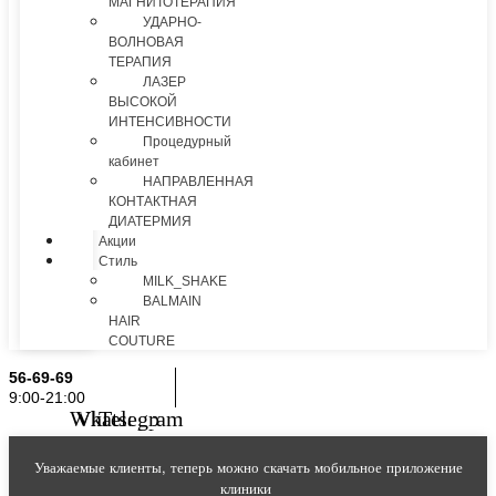
МАГНИТОТЕРАПИЯ
УДАРНО-
ВОЛНОВАЯ
ТЕРАПИЯ
ЛАЗЕР
ВЫСОКОЙ
ИНТЕНСИВНОСТИ
Процедурный
кабинет
НАПРАВЛЕННАЯ
КОНТАКТНАЯ
ДИАТЕРМИЯ
Акции
Стиль
MILK_SHAKE
BALMAIN
HAIR
COUTURE
56-69-69
9:00-21:00
Whatsapp
Vk
Telegram
Уважаемые клиенты, теперь можно скачать мобильное приложение
клиники