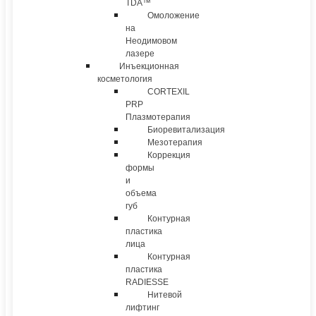
TDA™
Омоложение
на
Неодимовом
лазере
Инъекционная
косметология
CORTEXIL
PRP
Плазмотерапия
Биоревитализация
Мезотерапия
Коррекция
формы
и
объема
губ
Контурная
пластика
лица
Контурная
пластика
RADIESSE
Нитевой
лифтинг