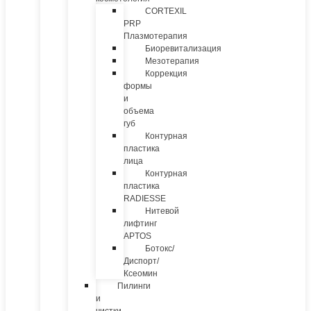
CORTEXIL
PRP
Плазмотерапия
Биоревитализация
Мезотерапия
Коррекция
формы
и
объема
губ
Контурная
пластика
лица
Контурная
пластика
RADIESSE
Нитевой
лифтинг
APTOS
Ботокс/
Диспорт/
Ксеомин
Пилинги
и