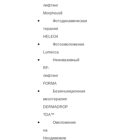
лифтинг
Morpheus8
Фотодинамическая
терапия
HELEO4
Фотоомоложение
Lumecca
Неинвазивный
RF-
лифтинг
FORMA
Безинъекционная
мезотерапия
DERMADROP
TDA™
Омоложение
на
Неодимовом