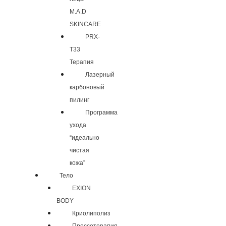
M.A.D
SKINCARE
PRX-
T33
Терапия
Лазерный
карбоновый
пилинг
Программа
ухода
“идеально
чистая
кожа”
Тело
EXION
BODY
Криолиполиз