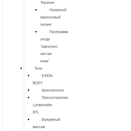
Терапия
Лазерный
карбоновый
пилинг
Программа
ухода
“идеально
чистая
кожа”
Тело
EXION
BODY
Криолиполиз
Прессотерапия
Lymphastim
BTL
Вакуумный
массаж