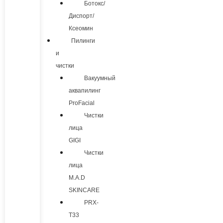
Ботокс/
Диспорт/
Ксеомин
Пилинги
и
чистки
Вакуумный
аквапилинг
ProFacial
Чистки
лица
GIGI
Чистки
лица
M.A.D
SKINCARE
PRX-
T33