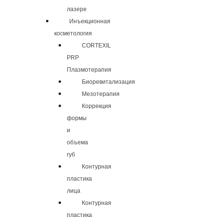
лазере
Инъекционная
косметология
CORTEXIL
PRP
Плазмотерапия
Биоревитализация
Мезотерапия
Коррекция
формы
и
объема
губ
Контурная
пластика
лица
Контурная
пластика