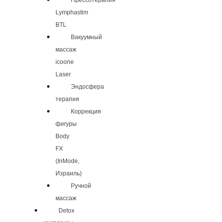
Прессотерапия
Lymphastim
BTL
Вакуумный
массаж
icoone
Laser
Эндосфера
терапия
Коррекция
фигуры
Body
FX
(InMode,
Израиль)
Ручной
массаж
Detox