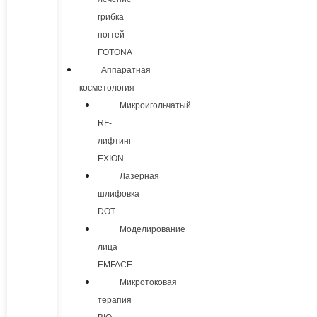
грибка
ногтей
FOTONA
Аппаратная
косметология
Микроигольчатый
RF-
лифтинг
EXION
Лазерная
шлифовка
DOT
Моделирование
лица
EMFACE
Микротоковая
терапия