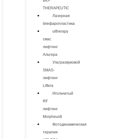
BIO-
THERAPEUTIC
Лазерная
блефаропластика
ultherapy
смас
лифтинг
Альтера
Ультразвуковой
SMAS-
лифтинг
Liftera
Игольчатый
RF
лифтинг
Morpheus8
Фотодинамическая
терапия