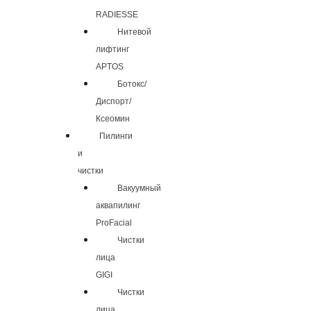
RADIESSE
Нитевой
лифтинг
APTOS
Ботокс/
Диспорт/
Ксеомин
Пилинги
и
чистки
Вакуумный
аквапилинг
ProFacial
Чистки
лица
GIGI
Чистки
лица