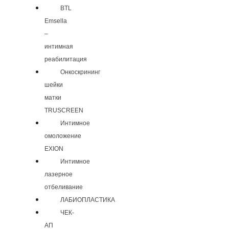
BTL
Emsella
–
интимная
реабилитация
Онкоскрининг
шейки
матки
TRUSCREEN
Интимное
омоложение
EXION
Интимное
лазерное
отбеливание
ЛАБИОПЛАСТИКА
ЧЕК-
АП