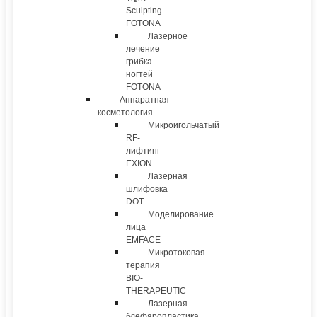
Sculpting
FOTONA
Лазерное
лечение
грибка
ногтей
FOTONA
Аппаратная
косметология
Микроигольчатый
RF-
лифтинг
EXION
Лазерная
шлифовка
DOT
Моделирование
лица
EMFACE
Микротоковая
терапия
BIO-
THERAPEUTIC
Лазерная
блефаропластика