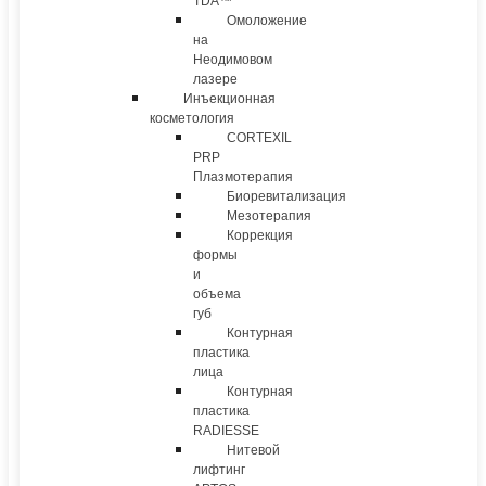
TDA™
Омоложение
на
Неодимовом
лазере
Инъекционная
косметология
CORTEXIL
PRP
Плазмотерапия
Биоревитализация
Мезотерапия
Коррекция
формы
и
объема
губ
Контурная
пластика
лица
Контурная
пластика
RADIESSE
Нитевой
лифтинг