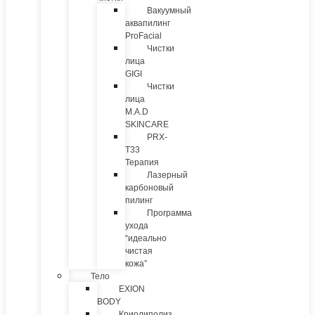
Вакуумный
аквапилинг
ProFacial
Чистки
лица
GIGI
Чистки
лица
M.A.D
SKINCARE
PRX-
T33
Терапия
Лазерный
карбоновый
пилинг
Программа
ухода
“идеально
чистая
кожа”
Тело
EXION
BODY
Криолиполиз