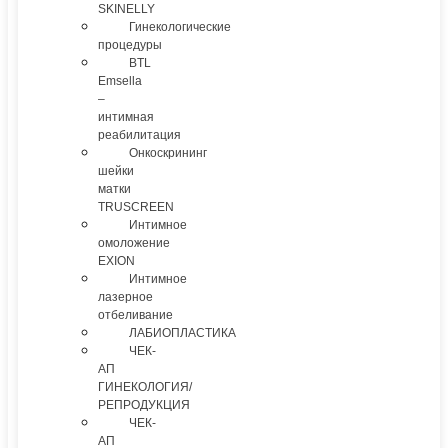
SKINELLY
Гинекологические
процедуры
BTL
Emsella
–
интимная
реабилитация
Онкоскрининг
шейки
матки
TRUSCREEN
Интимное
омоложение
EXION
Интимное
лазерное
отбеливание
ЛАБИОПЛАСТИКА
ЧЕК-
АП
ГИНЕКОЛОГИЯ/
РЕПРОДУКЦИЯ
ЧЕК-
АП