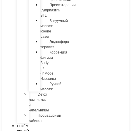
Прессотерапия
Lymphastim
BTL
Вакуумный
массаж
icoone
Laser
Эндосфера
терапия
Коррекция
фигуры
Body
FX
(InMode,
Израиль)
Ручной
массаж
Detox
комплексы
и
капельницы
Процедурный
кабинет
ПРИЁМ