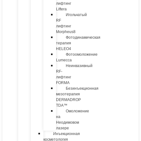
лифтинг
Liftera
Игольчатый
RF
лифтинг
Morpheus8
Фотодинамическая
терапия
HELEO4
Фотоомоложение
Lumecca
Неинвазивный
RF-
лифтинг
FORMA
Безинъекционная
мезотерапия
DERMADROP
TDA™
Омоложение
на
Неодимовом
лазере
Инъекционная
косметология