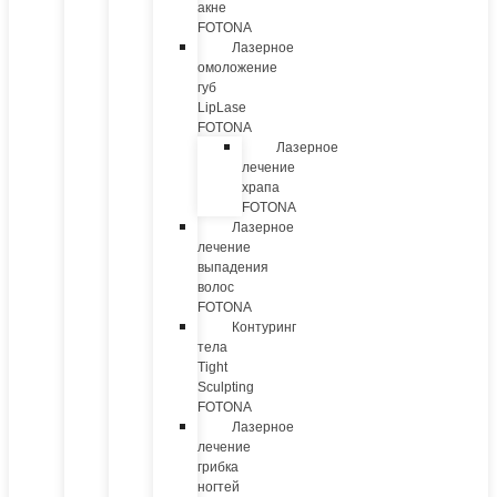
акне
FOTONA
Лазерное
омоложение
губ
LipLase
FOTONA
Лазерное
лечение
храпа
FOTONA
Лазерное
лечение
выпадения
волос
FOTONA
Контуринг
тела
Tight
Sculpting
FOTONA
Лазерное
лечение
грибка
ногтей