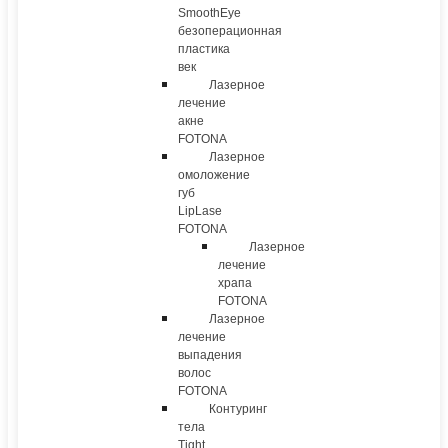
SmoothEye
безоперационная
пластика
век
Лазерное
лечение
акне
FOTONA
Лазерное
омоложение
губ
LipLase
FOTONA
Лазерное
лечение
храпа
FOTONA
Лазерное
лечение
выпадения
волос
FOTONA
Контуринг
тела
Tight