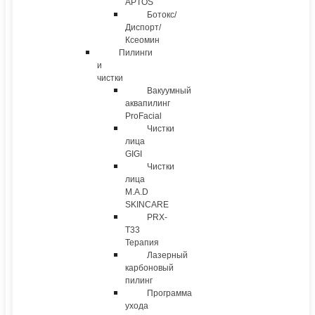
APTOS
Ботокс/
Диспорт/
Ксеомин
Пилинги
и
чистки
Вакуумный
аквапилинг
ProFacial
Чистки
лица
GIGI
Чистки
лица
M.A.D
SKINCARE
PRX-
T33
Терапия
Лазерный
карбоновый
пилинг
Программа
ухода