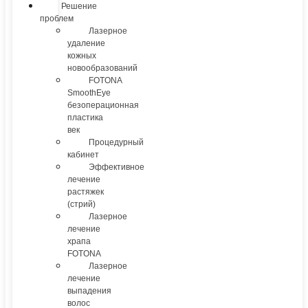
Решение
проблем
Лазерное
удаление
кожных
новообразований
FOTONA
SmoothEye
безоперационная
пластика
век
Процедурный
кабинет
Эффективное
лечение
растяжек
(стрий)
Лазерное
лечение
храпа
FOTONA
Лазерное
лечение
выпадения
волос