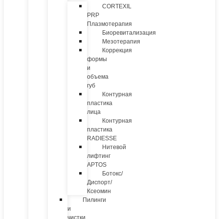
CORTEXIL
PRP
Плазмотерапия
Биоревитализация
Мезотерапия
Коррекция
формы
и
объема
губ
Контурная
пластика
лица
Контурная
пластика
RADIESSE
Нитевой
лифтинг
APTOS
Ботокс/
Диспорт/
Ксеомин
Пилинги
и
чистки