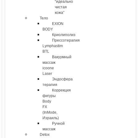
“идеально
чистая
кожа”
Тело
EXION
BODY
Криолиполиз
Прессотерапия
Lymphastim
BTL
Вакуумный
массаж
icoone
Laser
Эндосфера
терапия
Коррекция
фигуры
Body
FX
(InMode,
Израиль)
Ручной
массаж
Detox