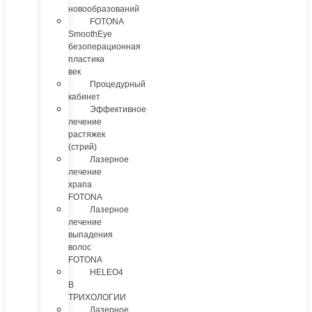
новообразований
FOTONA
SmoothEye
безоперационная
пластика
век
Процедурный
кабинет
Эффективное
лечение
растяжек
(стрий)
Лазерное
лечение
храпа
FOTONA
Лазерное
лечение
выпадения
волос
FOTONA
HELEO4
В
ТРИХОЛОГИИ
Лазерное