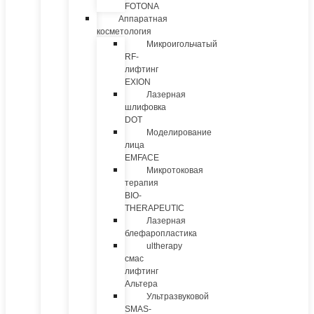
FOTONA
Аппаратная
косметология
Микроигольчатый
RF-
лифтинг
EXION
Лазерная
шлифовка
DOT
Моделирование
лица
EMFACE
Микротоковая
терапия
BIO-
THERAPEUTIC
Лазерная
блефаропластика
ultherapy
смас
лифтинг
Альтера
Ультразвуковой
SMAS-