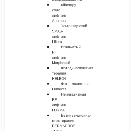
ultherapy
смас
лифтинг
Альтера
Ультразвуковой
SMAS-
лифтинг
Liftera
Игольчатый
RF
лифтинг
Morpheus8
Фотодинамическая
терапия
HELEO4
Фотоомоложение
Lumecca
Неинвазивный
RF-
лифтинг
FORMA
Безинъекционная
мезотерапия
DERMADROP