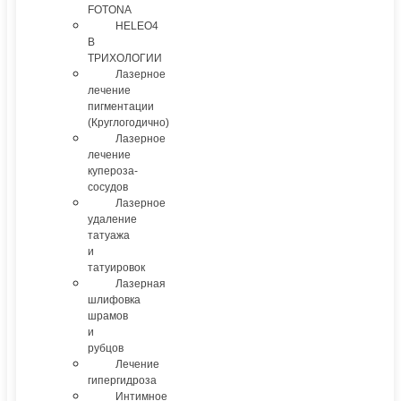
FOTONA
HELEO4
В
ТРИХОЛОГИИ
Лазерное
лечение
пигментации
(Круглогодично)
Лазерное
лечение
купероза-
сосудов
Лазерное
удаление
татуажа
и
татуировок
Лазерная
шлифовка
шрамов
и
рубцов
Лечение
гипергидроза
Интимное