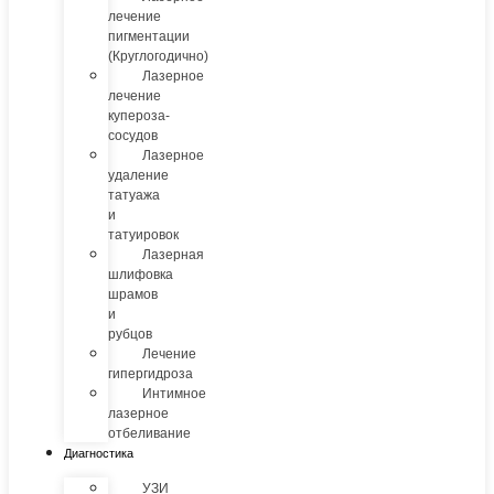
лечение
пигментации
(Круглогодично)
Лазерное
лечение
купероза-
сосудов
Лазерное
удаление
татуажа
и
татуировок
Лазерная
шлифовка
шрамов
и
рубцов
Лечение
гипергидроза
Интимное
лазерное
отбеливание
Диагностика
УЗИ