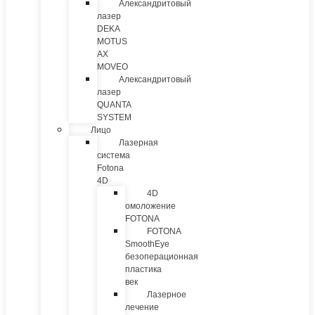
Александритовый
лазер
DEKA
MOTUS
AX
MOVEO
Александритовый
лазер
QUANTA
SYSTEM
Лицо
Лазерная
система
Fotona
4D
4D
омоложение
FOTONA
FOTONA
SmoothEye
безоперационная
пластика
век
Лазерное
лечение