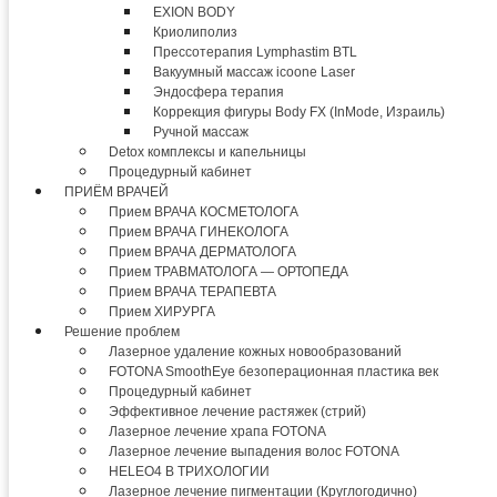
EXION BODY
Криолиполиз
Прессотерапия Lymphastim BTL
Вакуумный массаж icoone Laser
Эндосфера терапия
Коррекция фигуры Body FX (InMode, Израиль)
Ручной массаж
Detox комплексы и капельницы
Процедурный кабинет
ПРИЁМ ВРАЧЕЙ
Прием ВРАЧА КОСМЕТОЛОГА
Прием ВРАЧА ГИНЕКОЛОГА
Прием ВРАЧА ДЕРМАТОЛОГА
Прием ТРАВМАТОЛОГА — ОРТОПЕДА
Прием ВРАЧА ТЕРАПЕВТА
Прием ХИРУРГА
Решение проблем
Лазерное удаление кожных новообразований
FOTONA SmoothEye безоперационная пластика век
Процедурный кабинет
Эффективное лечение растяжек (стрий)
Лазерное лечение храпа FOTONA
Лазерное лечение выпадения волос FOTONA
HELEO4 В ТРИХОЛОГИИ
Лазерное лечение пигментации (Круглогодично)