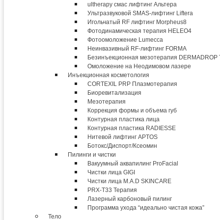
ultherapy смас лифтинг Альтера
Ультразвуковой SMAS-лифтинг Liftera
Игольчатый RF лифтинг Morpheus8
Фотодинамическая терапия HELEO4
Фотоомоложение Lumecca
Неинвазивный RF-лифтинг FORMA
Безинъекционная мезотерапия DERMADROP
Омоложение на Неодимовом лазере
Инъекционная косметология
CORTEXIL PRP Плазмотерапия
Биоревитализация
Мезотерапия
Коррекция формы и объема губ
Контурная пластика лица
Контурная пластика RADIESSE
Нитевой лифтинг APTOS
Ботокс/Диспорт/Ксеомин
Пилинги и чистки
Вакуумный аквапилинг ProFacial
Чистки лица GIGI
Чистки лица M.A.D SKINCARE
PRX-T33 Терапия
Лазерный карбоновый пилинг
Программа ухода “идеально чистая кожа”
Тело