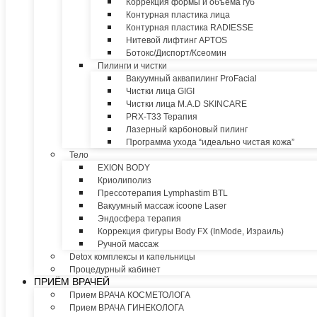
Коррекция формы и объема губ
Контурная пластика лица
Контурная пластика RADIESSE
Нитевой лифтинг APTOS
Ботокс/Диспорт/Ксеомин
Пилинги и чистки
Вакуумный аквапилинг ProFacial
Чистки лица GIGI
Чистки лица M.A.D SKINCARE
PRX-T33 Терапия
Лазерный карбоновый пилинг
Программа ухода “идеально чистая кожа”
Тело
EXION BODY
Криолиполиз
Прессотерапия Lymphastim BTL
Вакуумный массаж icoone Laser
Эндосфера терапия
Коррекция фигуры Body FX (InMode, Израиль)
Ручной массаж
Detox комплексы и капельницы
Процедурный кабинет
ПРИЁМ ВРАЧЕЙ
Прием ВРАЧА КОСМЕТОЛОГА
Прием ВРАЧА ГИНЕКОЛОГА