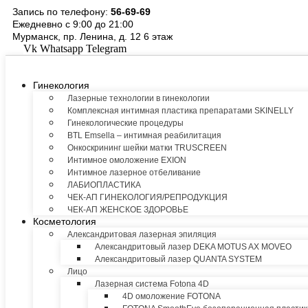
Перейти
Запись по телефону:
56-69-69
к
Ежедневно с 9:00 до 21:00
содержимому
Мурманск, пр. Ленина, д. 12 6 этаж
Vk
Whatsapp
Telegram
Гинекология
Лазерные технологии в гинекологии
Комплексная интимная пластика препаратами SKINELLY
Гинекологические процедуры
BTL Emsella – интимная реабилитация
Онкоскрининг шейки матки TRUSCREEN
Интимное омоложение EXION
Интимное лазерное отбеливание
ЛАБИОПЛАСТИКА
ЧЕК-АП ГИНЕКОЛОГИЯ/РЕПРОДУКЦИЯ
ЧЕК-АП ЖЕНСКОЕ ЗДОРОВЬЕ
Косметология
Александритовая лазерная эпиляция
Александритовый лазер DEKA MOTUS AX MOVEO
Александритовый лазер QUANTA SYSTEM
Лицо
Лазерная система Fotona 4D
4D омоложение FOTONA