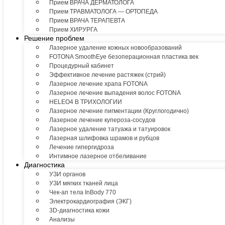
Прием ВРАЧА ДЕРМАТОЛОГА
Прием ТРАВМАТОЛОГА — ОРТОПЕДА
Прием ВРАЧА ТЕРАПЕВТА
Прием ХИРУРГА
Решение проблем
Лазерное удаление кожных новообразований
FOTONA SmoothEye безоперационная пластика век
Процедурный кабинет
Эффективное лечение растяжек (стрий)
Лазерное лечение храпа FOTONA
Лазерное лечение выпадения волос FOTONA
HELEO4 В ТРИХОЛОГИИ
Лазерное лечение пигментации (Круглогодично)
Лазерное лечение купероза-сосудов
Лазерное удаление татуажа и татуировок
Лазерная шлифовка шрамов и рубцов
Лечение гипергидроза
Интимное лазерное отбеливание
Диагностика
УЗИ органов
УЗИ мягких тканей лица
Чек-ап тела InBody 770
Электрокардиография (ЭКГ)
3D-диагностика кожи
Анализы