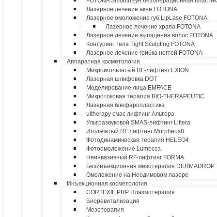
FOTONA SmoothEye безоперационная пластик
Лазерное лечение акне FOTONA
Лазерное омоложение губ LipLase FOTONA
Лазерное лечение храпа FOTONA
Лазерное лечение выпадения волос FOTONA
Контуринг тела Tight Sculpting FOTONA
Лазерное лечение грибка ногтей FOTONA
Аппаратная косметология
Микроигольчатый RF-лифтинг EXION
Лазерная шлифовка DOT
Моделирование лица EMFACE
Микротоковая терапия BIO-THERAPEUTIC
Лазерная блефаропластика
ultherapy смас лифтинг Альтера
Ультразвуковой SMAS-лифтинг Liftera
Игольчатый RF лифтинг Morpheus8
Фотодинамическая терапия HELEO4
Фотоомоложение Lumecca
Неинвазивный RF-лифтинг FORMA
Безинъекционная мезотерапия DERMADROP
Омоложение на Неодимовом лазере
Инъекционная косметология
CORTEXIL PRP Плазмотерапия
Биоревитализация
Мезотерапия