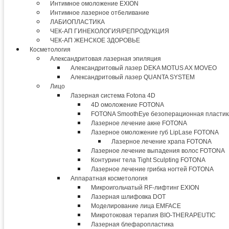
Интимное омоложение EXION
Интимное лазерное отбеливание
ЛАБИОПЛАСТИКА
ЧЕК-АП ГИНЕКОЛОГИЯ/РЕПРОДУКЦИЯ
ЧЕК-АП ЖЕНСКОЕ ЗДОРОВЬЕ
Косметология
Александритовая лазерная эпиляция
Александритовый лазер DEKA MOTUS AX MOVEO
Александритовый лазер QUANTA SYSTEM
Лицо
Лазерная система Fotona 4D
4D омоложение FOTONA
FOTONA SmoothEye безоперационная пластик
Лазерное лечение акне FOTONA
Лазерное омоложение губ LipLase FOTONA
Лазерное лечение храпа FOTONA
Лазерное лечение выпадения волос FOTONA
Контуринг тела Tight Sculpting FOTONA
Лазерное лечение грибка ногтей FOTONA
Аппаратная косметология
Микроигольчатый RF-лифтинг EXION
Лазерная шлифовка DOT
Моделирование лица EMFACE
Микротоковая терапия BIO-THERAPEUTIC
Лазерная блефаропластика