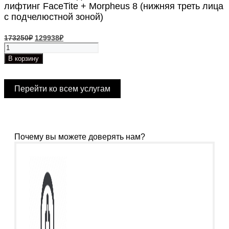
лифтинг FaceTite + Morpheus 8 (нижняя треть лица
с подчелюстной зоной)
Первоначальная
Текущая
173250
₽
129938
₽
цена
цена:
Количество
составляла
129938₽.
товара
В корзину
173250₽.
A17.01.011.13
Радиочастотный
инвазивный
Перейти ко всем услугам
лифтинг
FaceTite
+
Morpheus
8
Почему вы можете доверять нам?
(нижняя
треть
лица
с
подчелюстной
зоной)