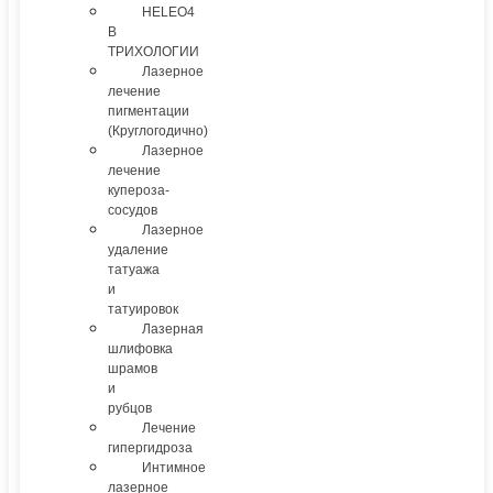
HELEO4
В
ТРИХОЛОГИИ
Лазерное
лечение
пигментации
(Круглогодично)
Лазерное
лечение
купероза-
сосудов
Лазерное
удаление
татуажа
и
татуировок
Лазерная
шлифовка
шрамов
и
рубцов
Лечение
гипергидроза
Интимное
лазерное