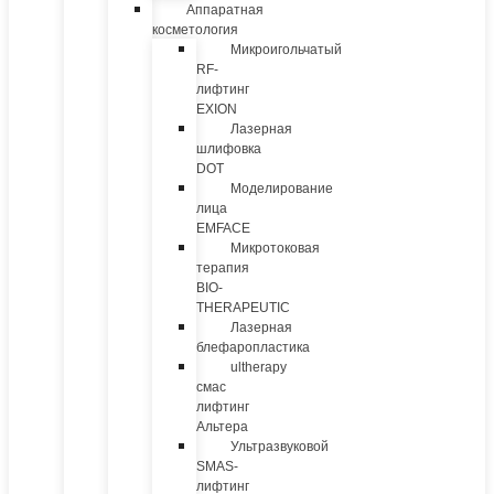
Аппаратная
косметология
Микроигольчатый
RF-
лифтинг
EXION
Лазерная
шлифовка
DOT
Моделирование
лица
EMFACE
Микротоковая
терапия
BIO-
THERAPEUTIC
Лазерная
блефаропластика
ultherapy
смас
лифтинг
Альтера
Ультразвуковой
SMAS-
лифтинг