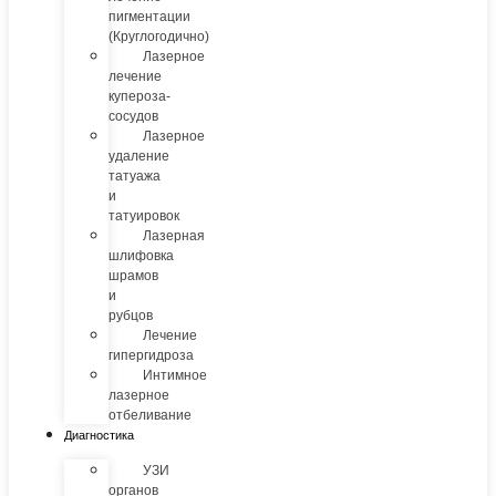
пигментации
(Круглогодично)
Лазерное
лечение
купероза-
сосудов
Лазерное
удаление
татуажа
и
татуировок
Лазерная
шлифовка
шрамов
и
рубцов
Лечение
гипергидроза
Интимное
лазерное
отбеливание
Диагностика
УЗИ
органов