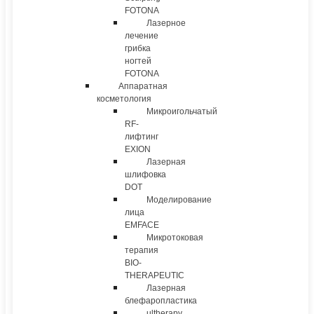
FOTONA
Лазерное
лечение
грибка
ногтей
FOTONA
Аппаратная
косметология
Микроигольчатый
RF-
лифтинг
EXION
Лазерная
шлифовка
DOT
Моделирование
лица
EMFACE
Микротоковая
терапия
BIO-
THERAPEUTIC
Лазерная
блефаропластика
ultherapy