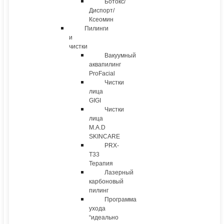
Ботокс/
Диспорт/
Ксеомин
Пилинги
и
чистки
Вакуумный
аквапилинг
ProFacial
Чистки
лица
GIGI
Чистки
лица
M.A.D
SKINCARE
PRX-
T33
Терапия
Лазерный
карбоновый
пилинг
Программа
ухода
“идеально