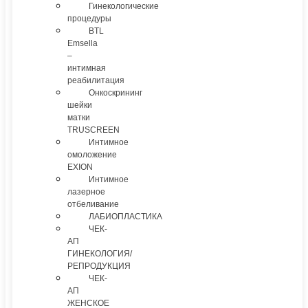
Гинекологические
процедуры
BTL
Emsella
–
интимная
реабилитация
Онкоскрининг
шейки
матки
TRUSCREEN
Интимное
омоложение
EXION
Интимное
лазерное
отбеливание
ЛАБИОПЛАСТИКА
ЧЕК-
АП
ГИНЕКОЛОГИЯ/
РЕПРОДУКЦИЯ
ЧЕК-
АП
ЖЕНСКОЕ