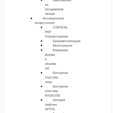
Омоложение
на
Неодимовом
лазере
Инъекционная
косметология
CORTEXIL
PRP
Плазмотерапия
Биоревитализация
Мезотерапия
Коррекция
формы
и
объема
губ
Контурная
пластика
лица
Контурная
пластика
RADIESSE
Нитевой
лифтинг
APTOS