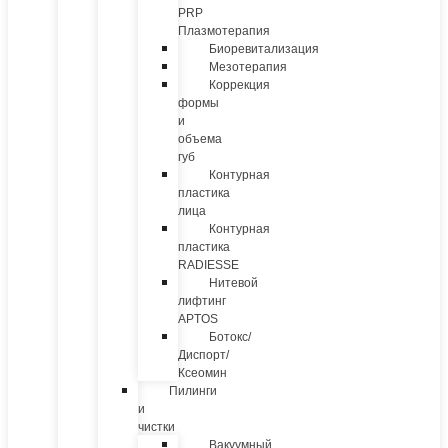
PRP
Плазмотерапия
Биоревитализация
Мезотерапия
Коррекция
формы
и
объема
губ
Контурная
пластика
лица
Контурная
пластика
RADIESSE
Нитевой
лифтинг
APTOS
Ботокс/
Диспорт/
Ксеомин
Пилинги
и
чистки
Вакуумный