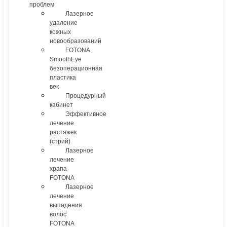
проблем
Лазерное
удаление
кожных
новообразований
FOTONA
SmoothEye
безоперационная
пластика
век
Процедурный
кабинет
Эффективное
лечение
растяжек
(стрий)
Лазерное
лечение
храпа
FOTONA
Лазерное
лечение
выпадения
волос
FOTONA