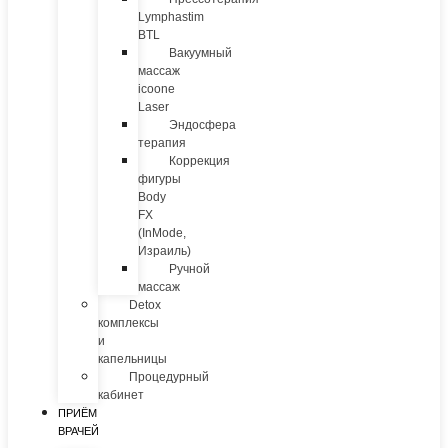
Lymphastim
BTL
Вакуумный
массаж
icoone
Laser
Эндосфера
терапия
Коррекция
фигуры
Body
FX
(InMode,
Израиль)
Ручной
массаж
Detox
комплексы
и
капельницы
Процедурный
кабинет
ПРИЁМ
ВРАЧЕЙ