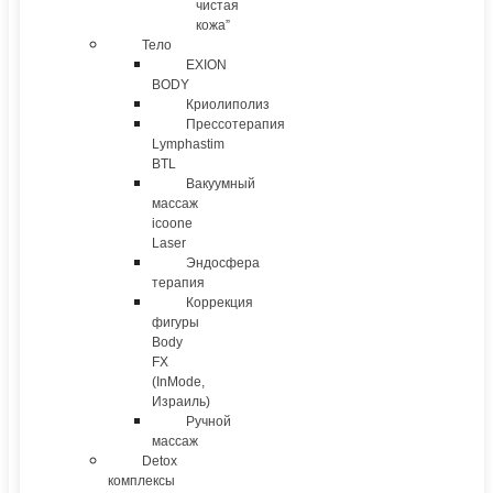
чистая
кожа”
Тело
EXION
BODY
Криолиполиз
Прессотерапия
Lymphastim
BTL
Вакуумный
массаж
icoone
Laser
Эндосфера
терапия
Коррекция
фигуры
Body
FX
(InMode,
Израиль)
Ручной
массаж
Detox
комплексы