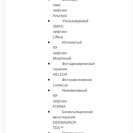
смас
лифтинг
Альтера
Ультразвуковой
SMAS-
лифтинг
Liftera
Игольчатый
RF
лифтинг
Morpheus8
Фотодинамическая
терапия
HELEO4
Фотоомоложение
Lumecca
Неинвазивный
RF-
лифтинг
FORMA
Безинъекционная
мезотерапия
DERMADROP
TDA™