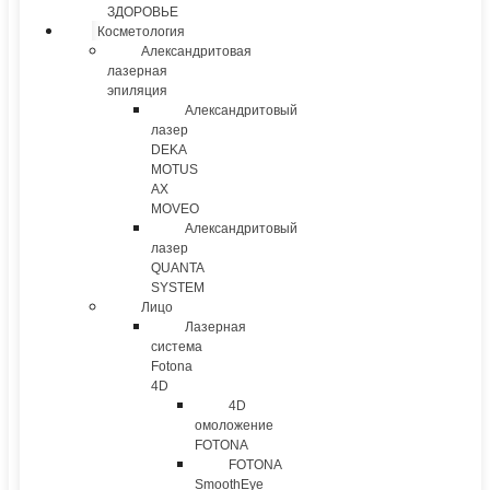
ЗДОРОВЬЕ
Косметология
Александритовая
лазерная
эпиляция
Александритовый
лазер
DEKA
MOTUS
AX
MOVEO
Александритовый
лазер
QUANTA
SYSTEM
Лицо
Лазерная
система
Fotona
4D
4D
омоложение
FOTONA
FOTONA
SmoothEye