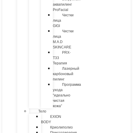
аквапилинг
ProFacial
Чистки
лица
GIGI
Чистки
лица
M.A.D
SKINCARE
PRX-
T33
Терапия
Лазерный
карбоновый
пилинг
Программа
ухода
“идеально
чистая
кожа”
Тело
EXION
BODY
Криолиполиз
Прессотерапия