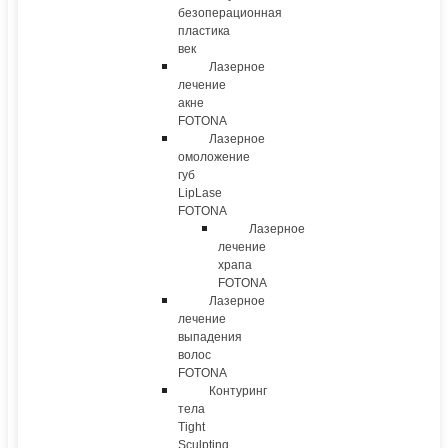
безоперационная
пластика
век
Лазерное
лечение
акне
FOTONA
Лазерное
омоложение
губ
LipLase
FOTONA
Лазерное
лечение
храпа
FOTONA
Лазерное
лечение
выпадения
волос
FOTONA
Контуринг
тела
Tight
Sculpting