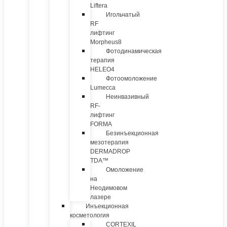
Liftera
Игольчатый
RF
лифтинг
Morpheus8
Фотодинамическая
терапия
HELEO4
Фотоомоложение
Lumecca
Неинвазивный
RF-
лифтинг
FORMA
Безинъекционная
мезотерапия
DERMADROP
TDA™
Омоложение
на
Неодимовом
лазере
Инъекционная
косметология
CORTEXIL