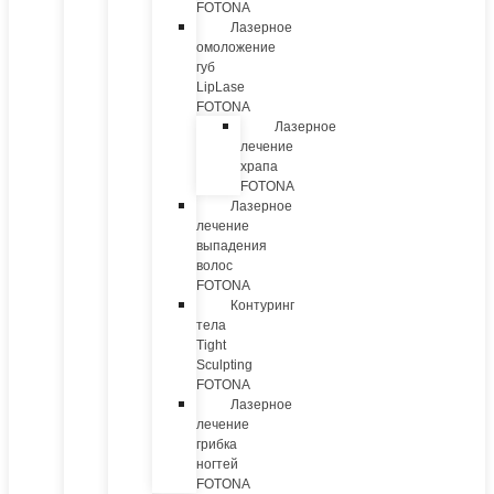
FOTONA
Лазерное
омоложение
губ
LipLase
FOTONA
Лазерное
лечение
храпа
FOTONA
Лазерное
лечение
выпадения
волос
FOTONA
Контуринг
тела
Tight
Sculpting
FOTONA
Лазерное
лечение
грибка
ногтей
FOTONA