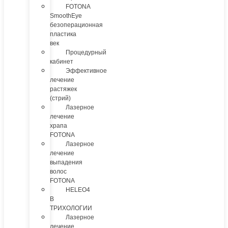
FOTONA
SmoothEye
безоперационная
пластика
век
Процедурный
кабинет
Эффективное
лечение
растяжек
(стрий)
Лазерное
лечение
храпа
FOTONA
Лазерное
лечение
выпадения
волос
FOTONA
HELEO4
В
ТРИХОЛОГИИ
Лазерное
лечение