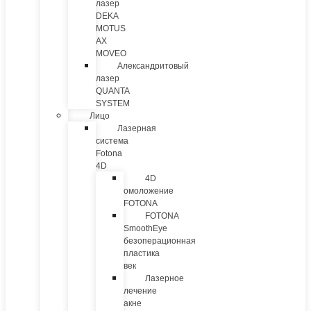
лазер
DEKA
MOTUS
AX
MOVEO
Александритовый
лазер
QUANTA
SYSTEM
Лицо
Лазерная
система
Fotona
4D
4D
омоложение
FOTONA
FOTONA
SmoothEye
безоперационная
пластика
век
Лазерное
лечение
акне