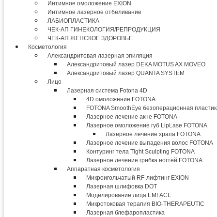
Интимное омоложение EXION
Интимное лазерное отбеливание
ЛАБИОПЛАСТИКА
ЧЕК-АП ГИНЕКОЛОГИЯ/РЕПРОДУКЦИЯ
ЧЕК-АП ЖЕНСКОЕ ЗДОРОВЬЕ
Косметология
Александритовая лазерная эпиляция
Александритовый лазер DEKA MOTUS AX MOVEO
Александритовый лазер QUANTA SYSTEM
Лицо
Лазерная система Fotona 4D
4D омоложение FOTONA
FOTONA SmoothEye безоперационная пластик
Лазерное лечение акне FOTONA
Лазерное омоложение губ LipLase FOTONA
Лазерное лечение храпа FOTONA
Лазерное лечение выпадения волос FOTONA
Контуринг тела Tight Sculpting FOTONA
Лазерное лечение грибка ногтей FOTONA
Аппаратная косметология
Микроигольчатый RF-лифтинг EXION
Лазерная шлифовка DOT
Моделирование лица EMFACE
Микротоковая терапия BIO-THERAPEUTIC
Лазерная блефаропластика