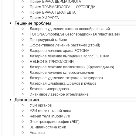
Прием ВРАЧА ДЕРМАТОЛОГА
Прием ТРАВМАТОЛОГА — ОРТОПЕДА
Прием ВРАЧА ТЕРАПЕВТА
Прием ХИРУРГА
Решение проблем
Лазерное удаление кожных новообразований
FOTONA SmoothEye безоперационная пластика век
Процедурный кабинет
Эффективное лечение растяжек (стрий)
Лазерное лечение храпа FOTONA
Лазерное лечение выпадения волос FOTONA
HELEO4 В ТРИХОЛОГИИ
Лазерное лечение пигментации (Круглогодично)
Лазерное лечение купероза-сосудов
Лазерное удаление татуажа и татуировок
Лазерная шлифовка шрамов и рубцов
Лечение гипергидроза
Интимное лазерное отбеливание
Диагностика
УЗИ органов
УЗИ мягких тканей лица
Чек-ап тела InBody 770
Электрокардиография (ЭКГ)
3D-диагностика кожи
Анализы