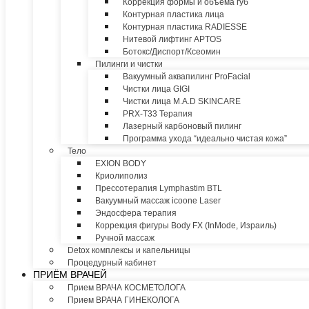
Коррекция формы и объема губ
Контурная пластика лица
Контурная пластика RADIESSE
Нитевой лифтинг APTOS
Ботокс/Диспорт/Ксеомин
Пилинги и чистки
Вакуумный аквапилинг ProFacial
Чистки лица GIGI
Чистки лица M.A.D SKINCARE
PRX-T33 Терапия
Лазерный карбоновый пилинг
Программа ухода “идеально чистая кожа”
Тело
EXION BODY
Криолиполиз
Прессотерапия Lymphastim BTL
Вакуумный массаж icoone Laser
Эндосфера терапия
Коррекция фигуры Body FX (InMode, Израиль)
Ручной массаж
Detox комплексы и капельницы
Процедурный кабинет
ПРИЁМ ВРАЧЕЙ
Прием ВРАЧА КОСМЕТОЛОГА
Прием ВРАЧА ГИНЕКОЛОГА