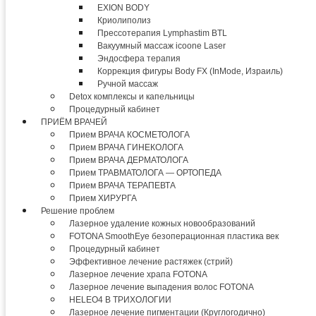
EXION BODY
Криолиполиз
Прессотерапия Lymphastim BTL
Вакуумный массаж icoone Laser
Эндосфера терапия
Коррекция фигуры Body FX (InMode, Израиль)
Ручной массаж
Detox комплексы и капельницы
Процедурный кабинет
ПРИЁМ ВРАЧЕЙ
Прием ВРАЧА КОСМЕТОЛОГА
Прием ВРАЧА ГИНЕКОЛОГА
Прием ВРАЧА ДЕРМАТОЛОГА
Прием ТРАВМАТОЛОГА — ОРТОПЕДА
Прием ВРАЧА ТЕРАПЕВТА
Прием ХИРУРГА
Решение проблем
Лазерное удаление кожных новообразований
FOTONA SmoothEye безоперационная пластика век
Процедурный кабинет
Эффективное лечение растяжек (стрий)
Лазерное лечение храпа FOTONA
Лазерное лечение выпадения волос FOTONA
HELEO4 В ТРИХОЛОГИИ
Лазерное лечение пигментации (Круглогодично)