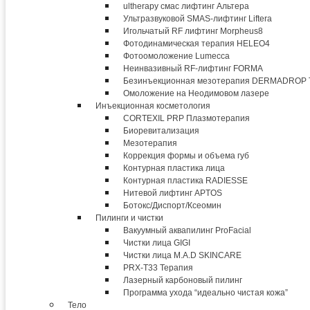
ultherapy смас лифтинг Альтера
Ультразвуковой SMAS-лифтинг Liftera
Игольчатый RF лифтинг Morpheus8
Фотодинамическая терапия HELEO4
Фотоомоложение Lumecca
Неинвазивный RF-лифтинг FORMA
Безинъекционная мезотерапия DERMADROP
Омоложение на Неодимовом лазере
Инъекционная косметология
CORTEXIL PRP Плазмотерапия
Биоревитализация
Мезотерапия
Коррекция формы и объема губ
Контурная пластика лица
Контурная пластика RADIESSE
Нитевой лифтинг APTOS
Ботокс/Диспорт/Ксеомин
Пилинги и чистки
Вакуумный аквапилинг ProFacial
Чистки лица GIGI
Чистки лица M.A.D SKINCARE
PRX-T33 Терапия
Лазерный карбоновый пилинг
Программа ухода “идеально чистая кожа”
Тело