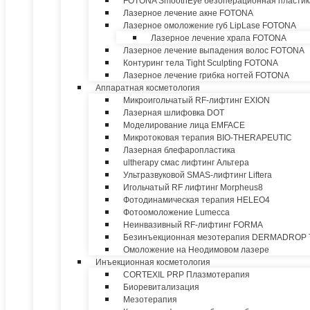
FOTONA SmoothEye безоперационная пластик
Лазерное лечение акне FOTONA
Лазерное омоложение губ LipLase FOTONA
Лазерное лечение храпа FOTONA
Лазерное лечение выпадения волос FOTONA
Контуринг тела Tight Sculpting FOTONA
Лазерное лечение грибка ногтей FOTONA
Аппаратная косметология
Микроигольчатый RF-лифтинг EXION
Лазерная шлифовка DOT
Моделирование лица EMFACE
Микротоковая терапия BIO-THERAPEUTIC
Лазерная блефаропластика
ultherapy смас лифтинг Альтера
Ультразвуковой SMAS-лифтинг Liftera
Игольчатый RF лифтинг Morpheus8
Фотодинамическая терапия HELEO4
Фотоомоложение Lumecca
Неинвазивный RF-лифтинг FORMA
Безинъекционная мезотерапия DERMADROP
Омоложение на Неодимовом лазере
Инъекционная косметология
CORTEXIL PRP Плазмотерапия
Биоревитализация
Мезотерапия