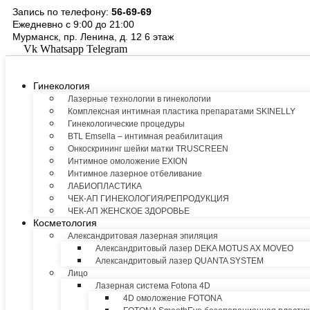
Перейти
Запись по телефону:
56-69-69
к
Ежедневно с 9:00 до 21:00
содержимому
Мурманск, пр. Ленина, д. 12 6 этаж
Vk
Whatsapp
Telegram
Гинекология
Лазерные технологии в гинекологии
Комплексная интимная пластика препаратами SKINELLY
Гинекологические процедуры
BTL Emsella – интимная реабилитация
Онкоскрининг шейки матки TRUSCREEN
Интимное омоложение EXION
Интимное лазерное отбеливание
ЛАБИОПЛАСТИКА
ЧЕК-АП ГИНЕКОЛОГИЯ/РЕПРОДУКЦИЯ
ЧЕК-АП ЖЕНСКОЕ ЗДОРОВЬЕ
Косметология
Александритовая лазерная эпиляция
Александритовый лазер DEKA MOTUS AX MOVEO
Александритовый лазер QUANTA SYSTEM
Лицо
Лазерная система Fotona 4D
4D омоложение FOTONA