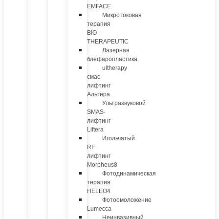
EMFACE
Микротоковая
терапия
BIO-
THERAPEUTIC
Лазерная
блефаропластика
ultherapy
смас
лифтинг
Альтера
Ультразвуковой
SMAS-
лифтинг
Liftera
Игольчатый
RF
лифтинг
Morpheus8
Фотодинамическая
терапия
HELEO4
Фотоомоложение
Lumecca
Неинвазивный