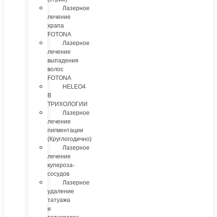
Лазерное
лечение
храпа
FOTONA
Лазерное
лечение
выпадения
волос
FOTONA
HELEO4
В
ТРИХОЛОГИИ
Лазерное
лечение
пигментации
(Круглогодично)
Лазерное
лечение
купероза-
сосудов
Лазерное
удаление
татуажа
и