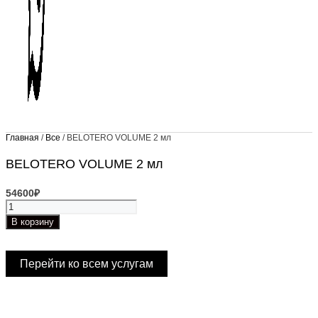
Главная
/
Все
/ BELOTERO VOLUME 2 мл
BELOTERO VOLUME 2 мл
54600
₽
Количество
товара
В корзину
BELOTERO
VOLUME
2
Перейти ко всем услугам
мл