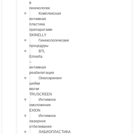
в
гинекологии
Комплексная
интимная
пластика
препаратами
SKINELLY
Гинекологические
процедуры
BTL
Emsella
–
интимная
реабилитация
Онкоскрининг
шейки
матки
TRUSCREEN
Интимное
омоложение
EXION
Интимное
лазерное
отбеливание
ЛАБИОПЛАСТИКА