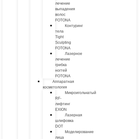
лечение
выпадения
волос
FOTONA
Контуринг
тела
Tight
Sculpting
FOTONA
Лазерное
лечение
грибка
ногтей
FOTONA
Аппаратная
косметология
Микроигольчатый
RF-
лифтинг
EXION
Лазерная
шлифовка
DOT
Моделирование
лица