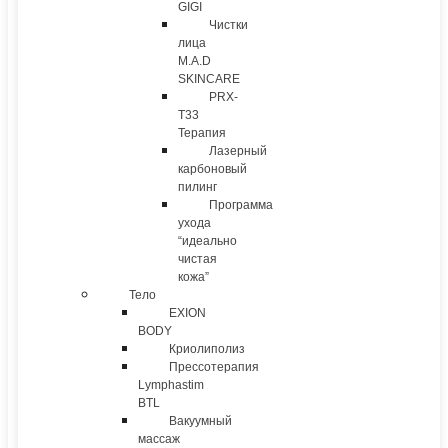
GIGI
Чистки
лица
M.A.D
SKINCARE
PRX-
T33
Терапия
Лазерный
карбоновый
пилинг
Программа
ухода
“идеально
чистая
кожа”
Тело
EXION
BODY
Криолиполиз
Прессотерапия
Lymphastim
BTL
Вакуумный
массаж