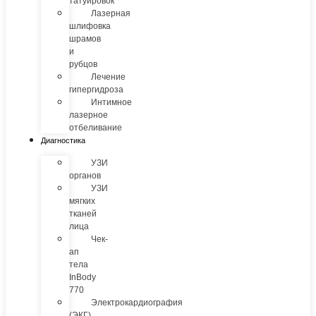
татуировок
Лазерная
шлифовка
шрамов
и
рубцов
Лечение
гипергидроза
Интимное
лазерное
отбеливание
Диагностика
УЗИ
органов
УЗИ
мягких
тканей
лица
Чек-
ап
тела
InBody
770
Электрокардиография
(ЭКГ)