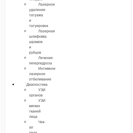
Лазерное
удаление
татуажа
и
татуировок
Лазерная
шлифовка
шрамов
и
рубцов
Лечение
гипергидроза
Интимное
лазерное
отбеливание
Диагностика
УЗИ
органов
УЗИ
мягких
тканей
лица
Чек-
ап
тела