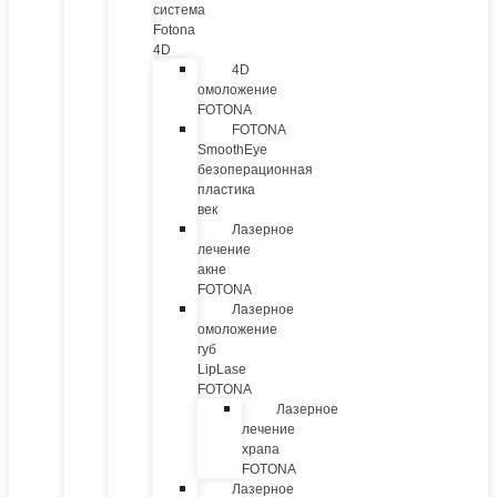
система
Fotona
4D
4D
омоложение
FOTONA
FOTONA
SmoothEye
безоперационная
пластика
век
Лазерное
лечение
акне
FOTONA
Лазерное
омоложение
губ
LipLase
FOTONA
Лазерное
лечение
храпа
FOTONA
Лазерное