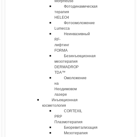
Morpheus8
Фотодинамическая
терапия
HELEO4
Фотоомоложение
Lumecca
Неинвазивный
RF-
лифтинг
FORMA
Безинъекционная
мезотерапия
DERMADROP
TDA™
Омоложение
на
Неодимовом
лазере
Инъекционная
косметология
CORTEXIL
PRP
Плазмотерапия
Биоревитализация
Мезотерапия