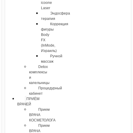
icoone
Laser
Эндосфера
терапия
Коррекция
фигуры
Body
FX
(InMode,
Израиль)
Ручной
массаж
Detox
комплексы
и
капельницы
Процедурный
кабинет
ПРИЁМ
ВРАЧЕЙ
Прием
ВРАЧА
КОСМЕТОЛОГА
Прием
ВРАЧА