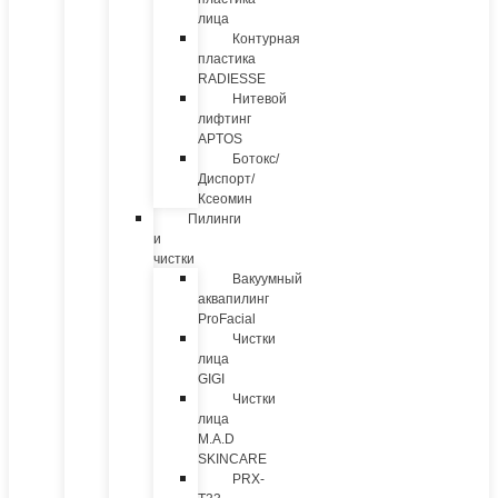
лица
Контурная
пластика
RADIESSE
Нитевой
лифтинг
APTOS
Ботокс/
Диспорт/
Ксеомин
Пилинги
и
чистки
Вакуумный
аквапилинг
ProFacial
Чистки
лица
GIGI
Чистки
лица
M.A.D
SKINCARE
PRX-