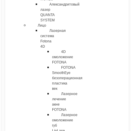
Александритовый
лазер
QUANTA
SYSTEM
Лицо
Лазерная
система
Fotona
4D
4D
омоложение
FOTONA
FOTONA
SmoothEye
безоперационная
пластика
век
Лазерное
лечение
акне
FOTONA
Лазерное
омоложение
губ
LipLase