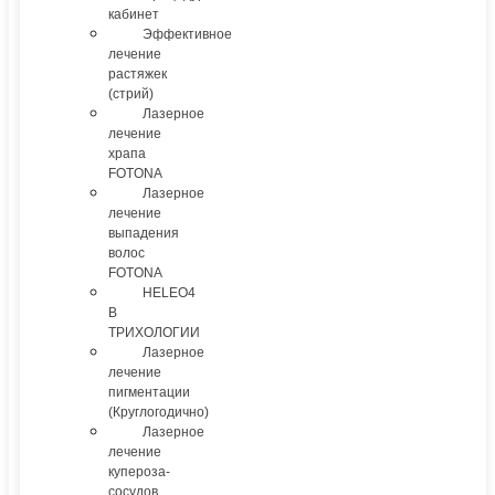
кабинет
Эффективное
лечение
растяжек
(стрий)
Лазерное
лечение
храпа
FOTONA
Лазерное
лечение
выпадения
волос
FOTONA
HELEO4
В
ТРИХОЛОГИИ
Лазерное
лечение
пигментации
(Круглогодично)
Лазерное
лечение
купероза-
сосудов