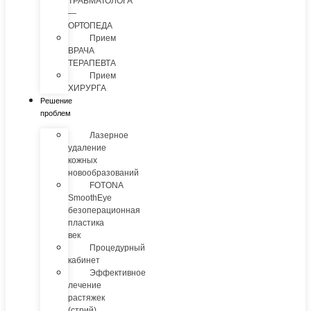
ТРАВМАТОЛОГА
—
ОРТОПЕДА
Прием
ВРАЧА
ТЕРАПЕВТА
Прием
ХИРУРГА
Решение
проблем
Лазерное
удаление
кожных
новообразований
FOTONA
SmoothEye
безоперационная
пластика
век
Процедурный
кабинет
Эффективное
лечение
растяжек
(стрий)