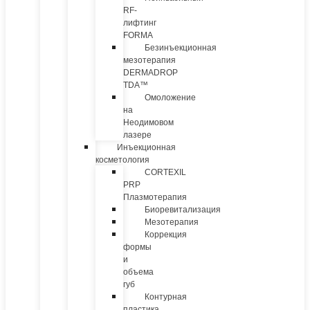
RF-
лифтинг
FORMA
Безинъекционная
мезотерапия
DERMADROP
TDA™
Омоложение
на
Неодимовом
лазере
Инъекционная
косметология
CORTEXIL
PRP
Плазмотерапия
Биоревитализация
Мезотерапия
Коррекция
формы
и
объема
губ
Контурная
пластика