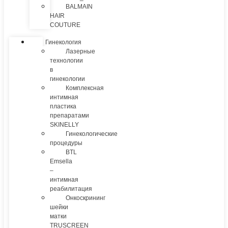
BALMAIN
HAIR
COUTURE
Гинекология
Лазерные
технологии
в
гинекологии
Комплексная
интимная
пластика
препаратами
SKINELLY
Гинекологические
процедуры
BTL
Emsella
–
интимная
реабилитация
Онкоскрининг
шейки
матки
TRUSCREEN