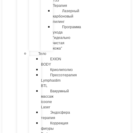
T33
Терапия
Лазерный
карбоновый
пилинг
Программа
ухода
“идеально
чистая
кожа”
Тело
EXION
BODY
Криолиполиз
Прессотерапия
Lymphastim
BTL
Вакуумный
массаж
icoone
Laser
Эндосфера
терапия
Коррекция
фигуры