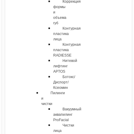
Коррекция
формы
и
объема
губ
Контурная
пластика
лица
Контурная
пластика
RADIESSE
Нитевой
лифтинг
APTOS
Ботокс/
Диспорт/
Ксеомин
Пилинги
и
чистки
Вакуумный
аквапилинг
ProFacial
Чистки
лица