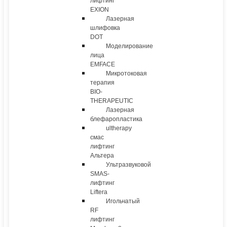
лифтинг
EXION
Лазерная
шлифовка
DOT
Моделирование
лица
EMFACE
Микротоковая
терапия
BIO-
THERAPEUTIC
Лазерная
блефаропластика
ultherapy
смас
лифтинг
Альтера
Ультразвуковой
SMAS-
лифтинг
Liftera
Игольчатый
RF
лифтинг