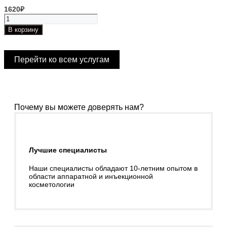
1620
₽
Количество
товара
В корзину
DEKA
MOTUS
А14.01.013
Перейти ко всем услугам
Верхняя
губа
Почему вы можете доверять нам?
Лучшие специалисты
Наши специалисты обладают 10-летним опытом в
области аппаратной и инъекционной
косметологии