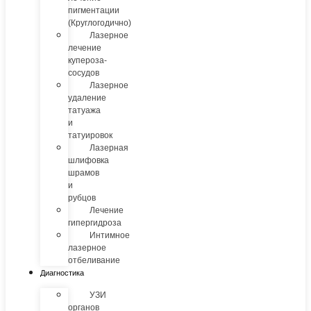
пигментации
(Круглогодично)
Лазерное
лечение
купероза-
сосудов
Лазерное
удаление
татуажа
и
татуировок
Лазерная
шлифовка
шрамов
и
рубцов
Лечение
гипергидроза
Интимное
лазерное
отбеливание
Диагностика
УЗИ
органов