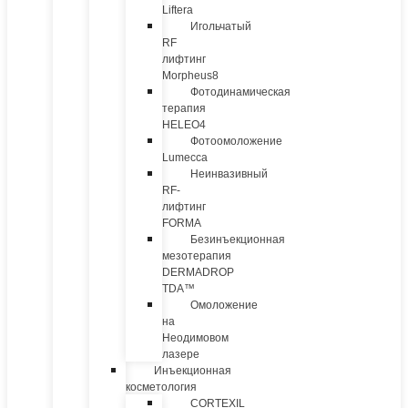
Liftera
Игольчатый
RF
лифтинг
Morpheus8
Фотодинамическая
терапия
HELEO4
Фотоомоложение
Lumecca
Неинвазивный
RF-
лифтинг
FORMA
Безинъекционная
мезотерапия
DERMADROP
TDA™
Омоложение
на
Неодимовом
лазере
Инъекционная
косметология
CORTEXIL