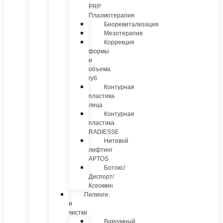
PRP
Плазмотерапия
Биоревитализация
Мезотерапия
Коррекция
формы
и
объема
губ
Контурная
пластика
лица
Контурная
пластика
RADIESSE
Нитевой
лифтинг
APTOS
Ботокс/
Диспорт/
Ксеомин
Пилинги
и
чистки
Вакуумный