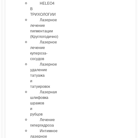
HELEO4
В
ТРИХОЛОГИИ
Лазерное
лечение
пигментации
(Круглогодично)
Лазерное
лечение
купероза-
сосудов
Лазерное
удаление
татуажа
и
татуировок
Лазерная
шлифовка
шрамов
и
рубцов
Лечение
гипергидроза
Интимное
лазерное