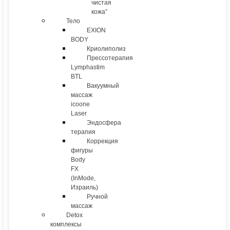
чистая
кожа”
Тело
EXION
BODY
Криолиполиз
Прессотерапия
Lymphastim
BTL
Вакуумный
массаж
icoone
Laser
Эндосфера
терапия
Коррекция
фигуры
Body
FX
(InMode,
Израиль)
Ручной
массаж
Detox
комплексы