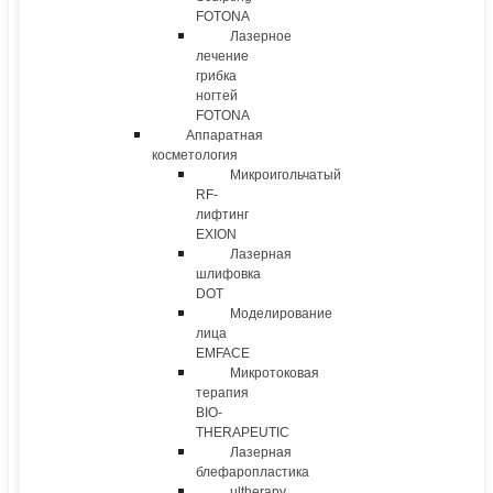
FOTONA
Лазерное
лечение
грибка
ногтей
FOTONA
Аппаратная
косметология
Микроигольчатый
RF-
лифтинг
EXION
Лазерная
шлифовка
DOT
Моделирование
лица
EMFACE
Микротоковая
терапия
BIO-
THERAPEUTIC
Лазерная
блефаропластика
ultherapy