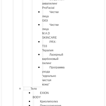
аквапилинг
ProFacial
Чистки
лица
GIGI
Чистки
лица
M.A.D
SKINCARE
PRX-
T33
Терапия
Лазерный
карбоновый
пилинг
Программа
ухода
“идеально
чистая
кожа”
Тело
EXION
BODY
Криолиполиз
Прессотерапия