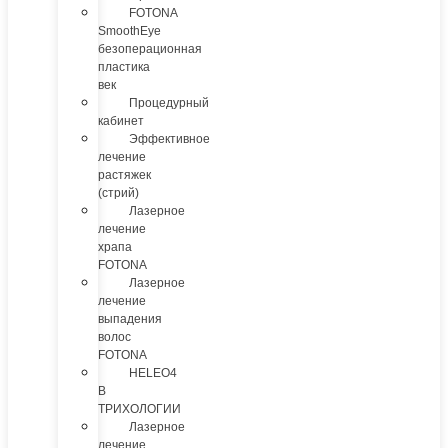
FOTONA
SmoothEye
безоперационная
пластика
век
Процедурный
кабинет
Эффективное
лечение
растяжек
(стрий)
Лазерное
лечение
храпа
FOTONA
Лазерное
лечение
выпадения
волос
FOTONA
HELEO4
В
ТРИХОЛОГИИ
Лазерное
лечение