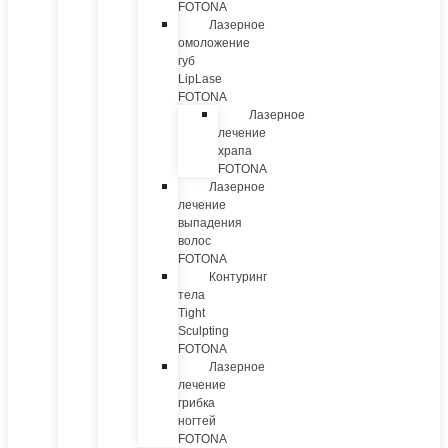
FOTONA
Лазерное
омоложение
губ
LipLase
FOTONA
Лазерное
лечение
храпа
FOTONA
Лазерное
лечение
выпадения
волос
FOTONA
Контуринг
тела
Tight
Sculpting
FOTONA
Лазерное
лечение
грибка
ногтей
FOTONA