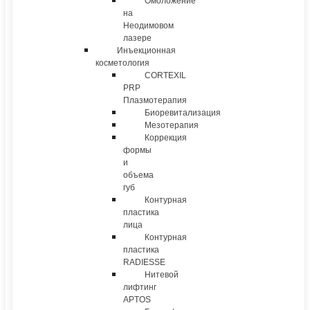
Омоложение
на
Неодимовом
лазере
Инъекционная
косметология
CORTEXIL
PRP
Плазмотерапия
Биоревитализация
Мезотерапия
Коррекция
формы
и
объема
губ
Контурная
пластика
лица
Контурная
пластика
RADIESSE
Нитевой
лифтинг
APTOS