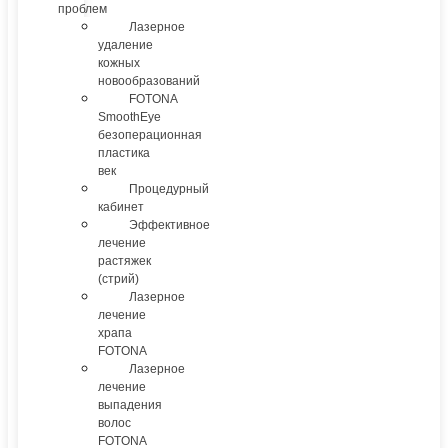
проблем
Лазерное
удаление
кожных
новообразований
FOTONA
SmoothEye
безоперационная
пластика
век
Процедурный
кабинет
Эффективное
лечение
растяжек
(стрий)
Лазерное
лечение
храпа
FOTONA
Лазерное
лечение
выпадения
волос
FOTONA