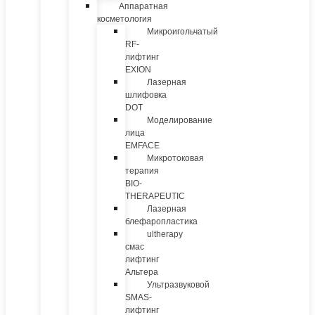
Аппаратная
косметология
Микроигольчатый
RF-
лифтинг
EXION
Лазерная
шлифовка
DOT
Моделирование
лица
EMFACE
Микротоковая
терапия
BIO-
THERAPEUTIC
Лазерная
блефаропластика
ultherapy
смас
лифтинг
Альтера
Ультразвуковой
SMAS-
лифтинг