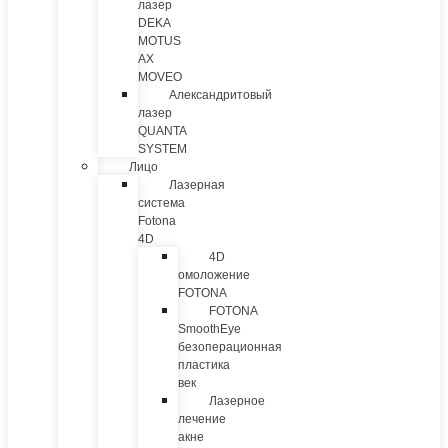
лазер
DEKA
MOTUS
AX
MOVEO
Александритовый
лазер
QUANTA
SYSTEM
Лицо
Лазерная
система
Fotona
4D
4D
омоложение
FOTONA
FOTONA
SmoothEye
безоперационная
пластика
век
Лазерное
лечение
акне