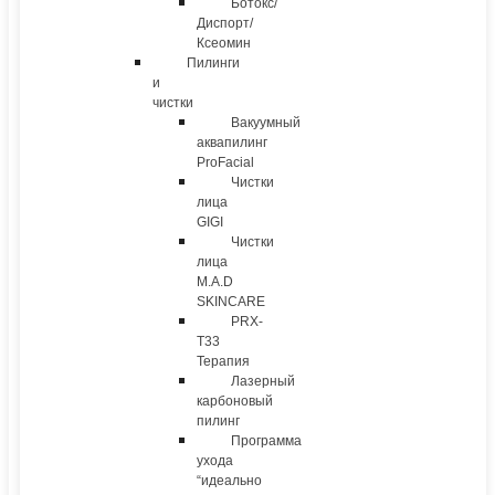
Ботокс/
Диспорт/
Ксеомин
Пилинги
и
чистки
Вакуумный
аквапилинг
ProFacial
Чистки
лица
GIGI
Чистки
лица
M.A.D
SKINCARE
PRX-
T33
Терапия
Лазерный
карбоновый
пилинг
Программа
ухода
“идеально