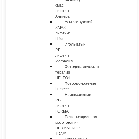
смас
лифтинг
Альтера
Ультразвуковой
SMAS-
лифтинг
Liftera
Игольчатый
RF
лифтинг
Morpheus8
Фотодинамическая
терапия
HELEO4
Фотоомоложение
Lumecca
Неинвазивный
RF-
лифтинг
FORMA
Безинъекционная
мезотерапия
DERMADROP
TDA™