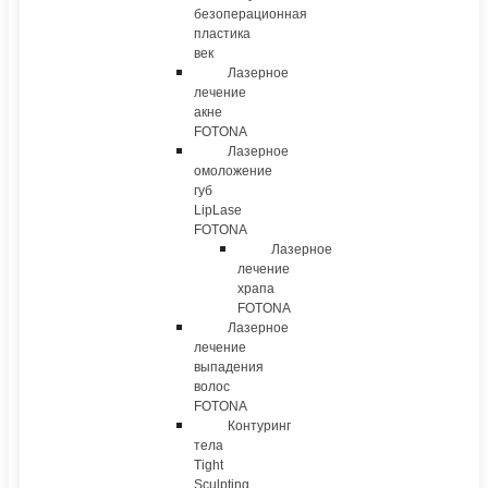
безоперационная
пластика
век
Лазерное
лечение
акне
FOTONA
Лазерное
омоложение
губ
LipLase
FOTONA
Лазерное
лечение
храпа
FOTONA
Лазерное
лечение
выпадения
волос
FOTONA
Контуринг
тела
Tight
Sculpting