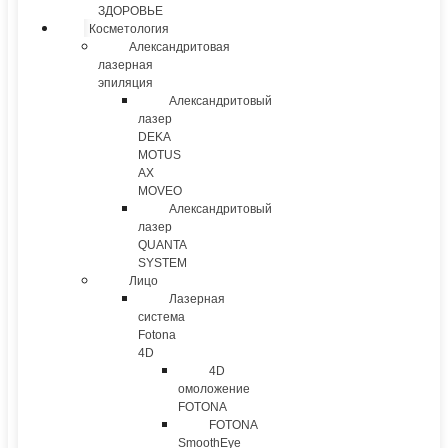
ЗДОРОВЬЕ
Косметология
Александритовая
лазерная
эпиляция
Александритовый
лазер
DEKA
MOTUS
AX
MOVEO
Александритовый
лазер
QUANTA
SYSTEM
Лицо
Лазерная
система
Fotona
4D
4D
омоложение
FOTONA
FOTONA
SmoothEye