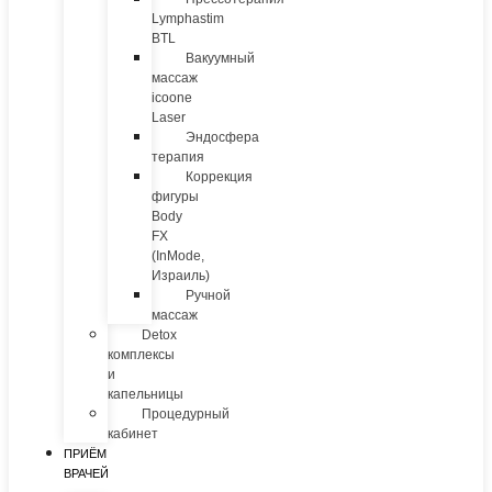
Lymphastim
BTL
Вакуумный
массаж
icoone
Laser
Эндосфера
терапия
Коррекция
фигуры
Body
FX
(InMode,
Израиль)
Ручной
массаж
Detox
комплексы
и
капельницы
Процедурный
кабинет
ПРИЁМ
ВРАЧЕЙ