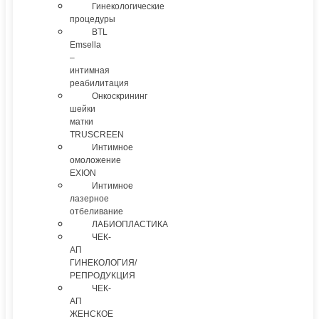
Гинекологические
процедуры
BTL
Emsella
–
интимная
реабилитация
Онкоскрининг
шейки
матки
TRUSCREEN
Интимное
омоложение
EXION
Интимное
лазерное
отбеливание
ЛАБИОПЛАСТИКА
ЧЕК-
АП
ГИНЕКОЛОГИЯ/
РЕПРОДУКЦИЯ
ЧЕК-
АП
ЖЕНСКОЕ