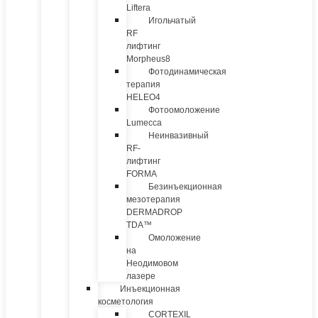
Liftera
Игольчатый
RF
лифтинг
Morpheus8
Фотодинамическая
терапия
HELEO4
Фотоомоложение
Lumecca
Неинвазивный
RF-
лифтинг
FORMA
Безинъекционная
мезотерапия
DERMADROP
TDA™
Омоложение
на
Неодимовом
лазере
Инъекционная
косметология
CORTEXIL