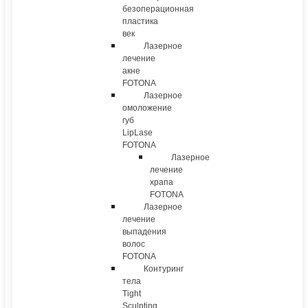
безоперационная
пластика
век
Лазерное
лечение
акне
FOTONA
Лазерное
омоложение
губ
LipLase
FOTONA
Лазерное
лечение
храпа
FOTONA
Лазерное
лечение
выпадения
волос
FOTONA
Контуринг
тела
Tight
Sculpting