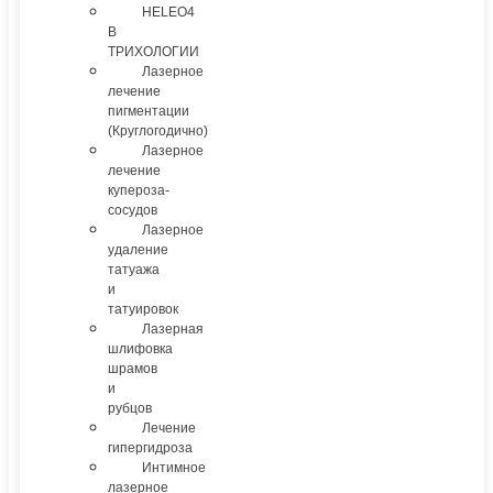
HELEO4
В
ТРИХОЛОГИИ
Лазерное
лечение
пигментации
(Круглогодично)
Лазерное
лечение
купероза-
сосудов
Лазерное
удаление
татуажа
и
татуировок
Лазерная
шлифовка
шрамов
и
рубцов
Лечение
гипергидроза
Интимное
лазерное