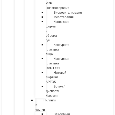
PRP
Плазмотерапия
Биоревитализация
Мезотерапия
Коррекция
формы
и
объема
губ
Контурная
пластика
лица
Контурная
пластика
RADIESSE
Нитевой
лифтинг
APTOS
Ботокс/
Диспорт/
Ксеомин
Пилинги
и
чистки
Вакуумный