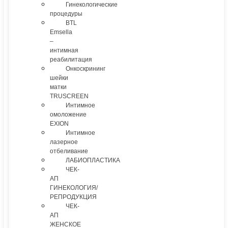
Гинекологические
процедуры
BTL
Emsella
–
интимная
реабилитация
Онкоскрининг
шейки
матки
TRUSCREEN
Интимное
омоложение
EXION
Интимное
лазерное
отбеливание
ЛАБИОПЛАСТИКА
ЧЕК-
АП
ГИНЕКОЛОГИЯ/
РЕПРОДУКЦИЯ
ЧЕК-
АП
ЖЕНСКОЕ