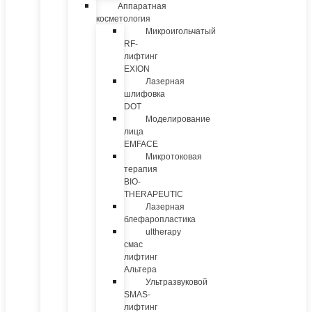
Аппаратная
косметология
Микроигольчатый
RF-
лифтинг
EXION
Лазерная
шлифовка
DOT
Моделирование
лица
EMFACE
Микротоковая
терапия
BIO-
THERAPEUTIC
Лазерная
блефаропластика
ultherapy
смас
лифтинг
Альтера
Ультразвуковой
SMAS-
лифтинг