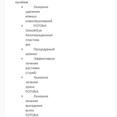
проблем
Лазерное
удаление
кожных
новообразований
FOTONA
SmoothEye
безоперационная
пластика
век
Процедурный
кабинет
Эффективное
лечение
растяжек
(стрий)
Лазерное
лечение
храпа
FOTONA
Лазерное
лечение
выпадения
волос
FOTONA