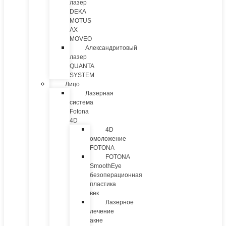
лазер
DEKA
MOTUS
AX
MOVEO
Александритовый
лазер
QUANTA
SYSTEM
Лицо
Лазерная
система
Fotona
4D
4D
омоложение
FOTONA
FOTONA
SmoothEye
безоперационная
пластика
век
Лазерное
лечение
акне