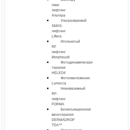
смас
лифтинг
Альтера
Ультразвуковой
SMAS-
лифтинг
Liftera
Игольчатый
RF
лифтинг
Morpheus8
Фотодинамическая
терапия
HELEO4
Фотоомоложение
Lumecca
Неинвазивный
RF-
лифтинг
FORMA
Безинъекционная
мезотерапия
DERMADROP
TDA™