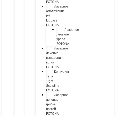
FOTONA
Лазерное
омоложение
губ
LipLase
FOTONA
Лазерное
лечение
храпа
FOTONA
Лазерное
лечение
выпадения
волос
FOTONA
Контуринг
тела
Tight
Sculpting
FOTONA
Лазерное
лечение
грибка
ногтей
FOTONA