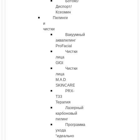
Ботокс/
Диспорт/
Ксеомин
Пилинги
и
чистки
Вакуумный
аквапилинг
ProFacial
Чистки
лица
GIGI
Чистки
лица
M.A.D
SKINCARE
PRX-
T33
Терапия
Лазерный
карбоновый
пилинг
Программа
ухода
“идеально