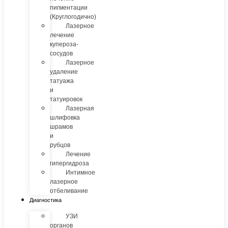
пигментации
(Круглогодично)
Лазерное
лечение
купероза-
сосудов
Лазерное
удаление
татуажа
и
татуировок
Лазерная
шлифовка
шрамов
и
рубцов
Лечение
гипергидроза
Интимное
лазерное
отбеливание
Диагностика
УЗИ
органов