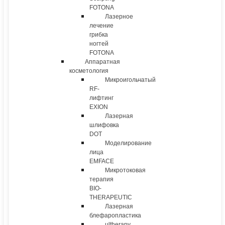
FOTONA
Лазерное
лечение
грибка
ногтей
FOTONA
Аппаратная
косметология
Микроигольчатый
RF-
лифтинг
EXION
Лазерная
шлифовка
DOT
Моделирование
лица
EMFACE
Микротоковая
терапия
BIO-
THERAPEUTIC
Лазерная
блефаропластика
ultherapy