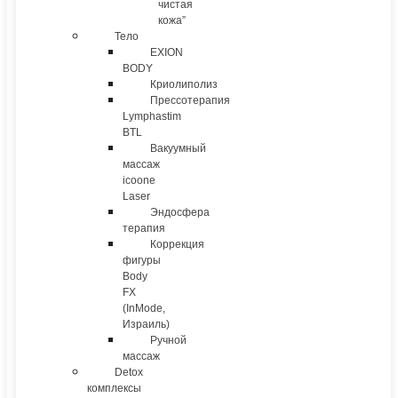
чистая
кожа”
Тело
EXION
BODY
Криолиполиз
Прессотерапия
Lymphastim
BTL
Вакуумный
массаж
icoone
Laser
Эндосфера
терапия
Коррекция
фигуры
Body
FX
(InMode,
Израиль)
Ручной
массаж
Detox
комплексы