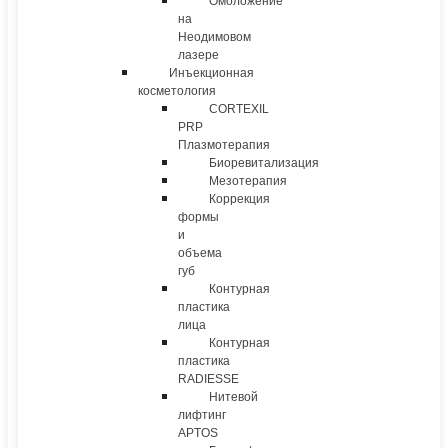
Омоложение
на
Неодимовом
лазере
Инъекционная
косметология
CORTEXIL
PRP
Плазмотерапия
Биоревитализация
Мезотерапия
Коррекция
формы
и
объема
губ
Контурная
пластика
лица
Контурная
пластика
RADIESSE
Нитевой
лифтинг
APTOS