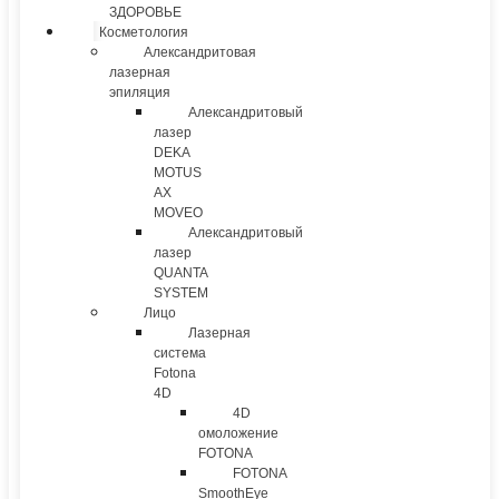
ЗДОРОВЬЕ
Косметология
Александритовая
лазерная
эпиляция
Александритовый
лазер
DEKA
MOTUS
AX
MOVEO
Александритовый
лазер
QUANTA
SYSTEM
Лицо
Лазерная
система
Fotona
4D
4D
омоложение
FOTONA
FOTONA
SmoothEye