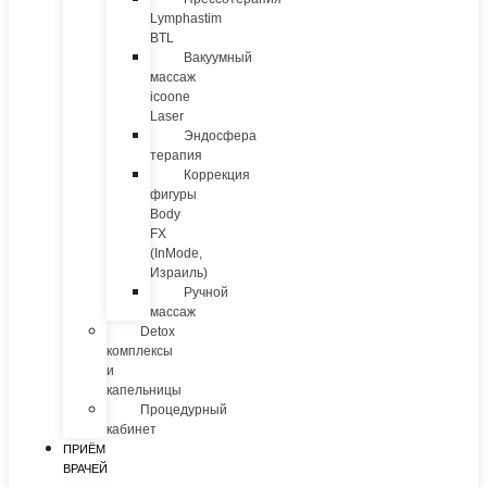
Lymphastim
BTL
Вакуумный
массаж
icoone
Laser
Эндосфера
терапия
Коррекция
фигуры
Body
FX
(InMode,
Израиль)
Ручной
массаж
Detox
комплексы
и
капельницы
Процедурный
кабинет
ПРИЁМ
ВРАЧЕЙ