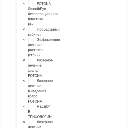
FOTONA
SmoothEye
безоперационная
пластика
век
Процедурный
кабинет
Эффективное
лечение
растяжек
(стрий)
Лазерное
лечение
храпа
FOTONA
Лазерное
лечение
выпадения
волос
FOTONA
HELEO4
В
ТРИХОЛОГИИ
Лазерное
лечение