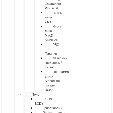
аквапилинг
ProFacial
Чистки
лица
GIGI
Чистки
лица
M.A.D
SKINCARE
PRX-
T33
Терапия
Лазерный
карбоновый
пилинг
Программа
ухода
“идеально
чистая
кожа”
Тело
EXION
BODY
Криолиполиз
Прессотерапия