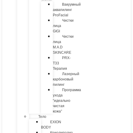
Вакуумный
аквапилинг
ProFacial
Чистки
лица
GIGI
Чистки
лица
M.A.D
SKINCARE
PRX-
T33
Терапия
Лазерный
карбоновый
пилинг
Программа
ухода
“идеально
чистая
кожа”
Тело
EXION
BODY
Криолиполиз