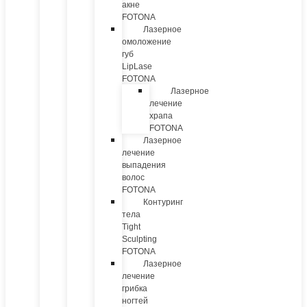
акне
FOTONA
Лазерное
омоложение
губ
LipLase
FOTONA
Лазерное
лечение
храпа
FOTONA
Лазерное
лечение
выпадения
волос
FOTONA
Контуринг
тела
Tight
Sculpting
FOTONA
Лазерное
лечение
грибка
ногтей