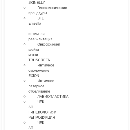
SKINELLY
Гинекологические
процедуры
BTL
Emsella
–
интимная
реабилитация
Онкоскрининг
шейки
матки
TRUSCREEN
Интимное
омоложение
EXION
Интимное
лазерное
отбеливание
ЛАБИОПЛАСТИКА
ЧЕК-
АП
ГИНЕКОЛОГИЯ/
РЕПРОДУКЦИЯ
ЧЕК-
АП