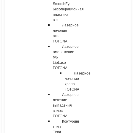
SmoothEye
безоперационная
пластика
век
Лазерное
лечение
акне
FOTONA
Лазерное
омоложение
губ
LipLase
FOTONA
Лазерное
лечение
храпа
FOTONA
Лазерное
лечение
выпадения
волос
FOTONA
Контуринг
тела
Tight