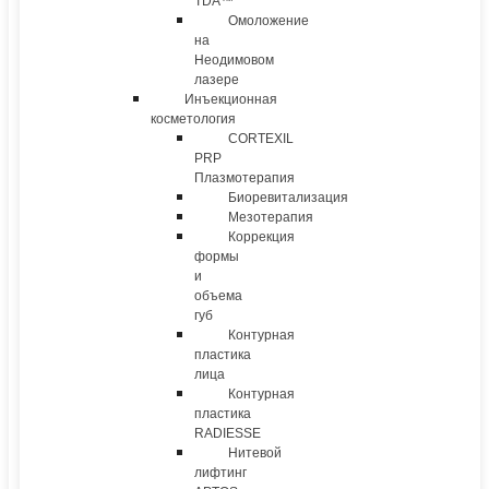
TDA™
Омоложение
на
Неодимовом
лазере
Инъекционная
косметология
CORTEXIL
PRP
Плазмотерапия
Биоревитализация
Мезотерапия
Коррекция
формы
и
объема
губ
Контурная
пластика
лица
Контурная
пластика
RADIESSE
Нитевой
лифтинг