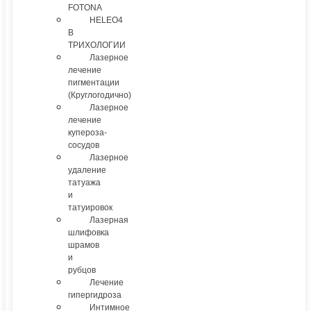
FOTONA
HELEO4
В
ТРИХОЛОГИИ
Лазерное
лечение
пигментации
(Круглогодично)
Лазерное
лечение
купероза-
сосудов
Лазерное
удаление
татуажа
и
татуировок
Лазерная
шлифовка
шрамов
и
рубцов
Лечение
гипергидроза
Интимное