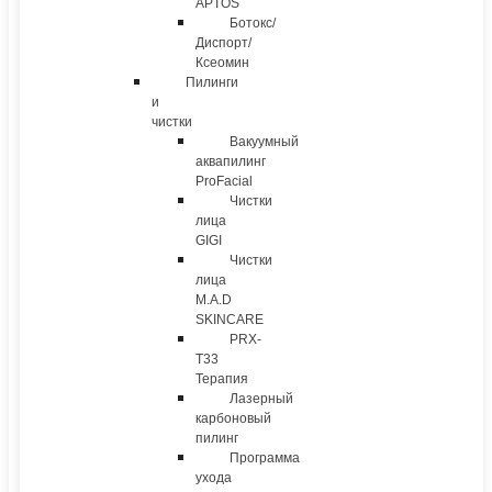
APTOS
Ботокс/
Диспорт/
Ксеомин
Пилинги
и
чистки
Вакуумный
аквапилинг
ProFacial
Чистки
лица
GIGI
Чистки
лица
M.A.D
SKINCARE
PRX-
T33
Терапия
Лазерный
карбоновый
пилинг
Программа
ухода