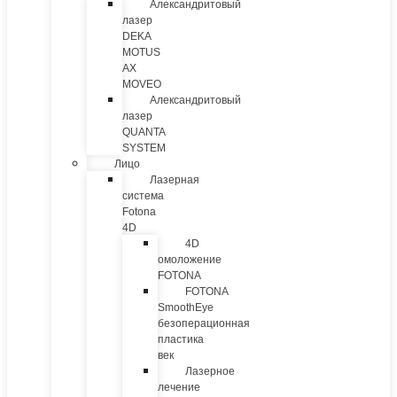
Александритовый
лазер
DEKA
MOTUS
AX
MOVEO
Александритовый
лазер
QUANTA
SYSTEM
Лицо
Лазерная
система
Fotona
4D
4D
омоложение
FOTONA
FOTONA
SmoothEye
безоперационная
пластика
век
Лазерное
лечение