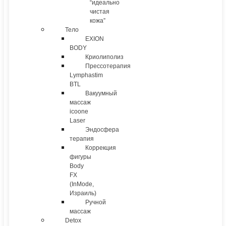
“идеально
чистая
кожа”
Тело
EXION
BODY
Криолиполиз
Прессотерапия
Lymphastim
BTL
Вакуумный
массаж
icoone
Laser
Эндосфера
терапия
Коррекция
фигуры
Body
FX
(InMode,
Израиль)
Ручной
массаж
Detox