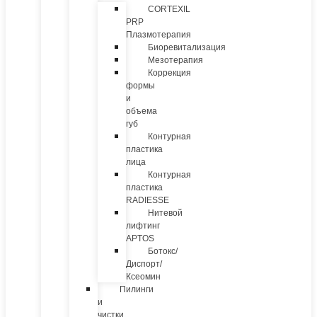
CORTEXIL
PRP
Плазмотерапия
Биоревитализация
Мезотерапия
Коррекция
формы
и
объема
губ
Контурная
пластика
лица
Контурная
пластика
RADIESSE
Нитевой
лифтинг
APTOS
Ботокс/
Диспорт/
Ксеомин
Пилинги
и
чистки