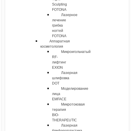
Sculpting
FOTONA
Лазерное
лечение
грибка
ногтей
FOTONA
Аппаратная
косметология
Микроигольчатый
RF-
лифтинг
EXION
Лазерная
шлифовка
DOT
Моделирование
лица
EMFACE
Микротоковая
терапия
BIO-
THERAPEUTIC
Лазерная
блефаропластика