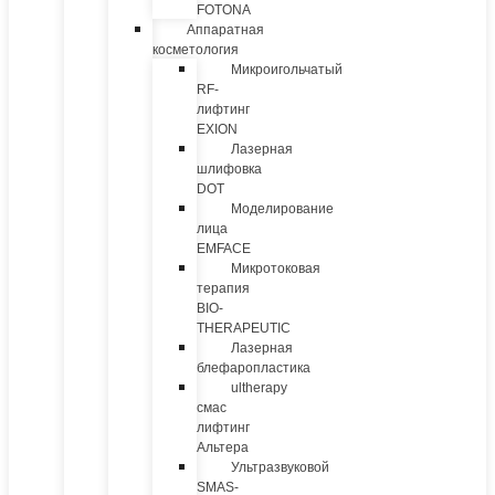
FOTONA
Аппаратная
косметология
Микроигольчатый
RF-
лифтинг
EXION
Лазерная
шлифовка
DOT
Моделирование
лица
EMFACE
Микротоковая
терапия
BIO-
THERAPEUTIC
Лазерная
блефаропластика
ultherapy
смас
лифтинг
Альтера
Ультразвуковой
SMAS-