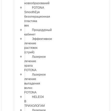
новообразований
FOTONA
SmoothEye
безоперационная
пластика
век
Процедурный
кабинет
Эффективное
лечение
растяжек
(стрий)
Лазерное
лечение
храпа
FOTONA
Лазерное
лечение
выпадения
волос
FOTONA
HELEO4
В
ТРИХОЛОГИИ
Лазерное