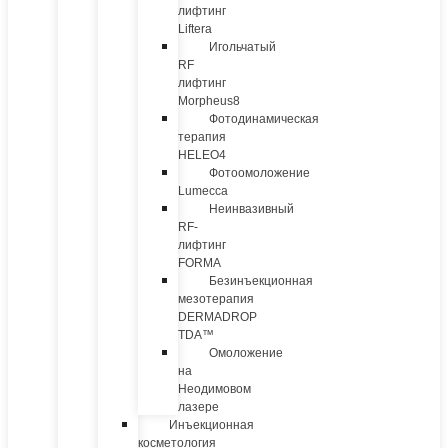
лифтинг
Liftera
Игольчатый
RF
лифтинг
Morpheus8
Фотодинамическая
терапия
HELEO4
Фотоомоложение
Lumecca
Неинвазивный
RF-
лифтинг
FORMA
Безинъекционная
мезотерапия
DERMADROP
TDA™
Омоложение
на
Неодимовом
лазере
Инъекционная
косметология