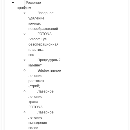
Решение
проблем
Лазерное
удаление
кожных
новообразований
FOTONA
SmoothEye
безоперационная
пластика
век
Процедурный
кабинет
Эффективное
лечение
растяжек
(стрий)
Лазерное
лечение
храпа
FOTONA
Лазерное
лечение
выпадения
волос