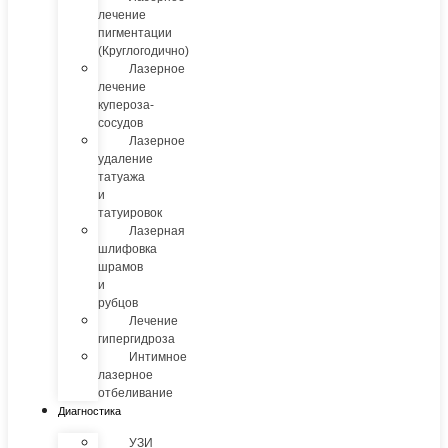
лечение
пигментации
(Круглогодично)
Лазерное
лечение
купероза-
сосудов
Лазерное
удаление
татуажа
и
татуировок
Лазерная
шлифовка
шрамов
и
рубцов
Лечение
гипергидроза
Интимное
лазерное
отбеливание
Диагностика
УЗИ