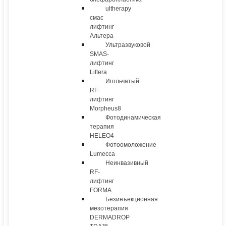
ultherapy
смас
лифтинг
Альтера
Ультразвуковой
SMAS-
лифтинг
Liftera
Игольчатый
RF
лифтинг
Morpheus8
Фотодинамическая
терапия
HELEO4
Фотоомоложение
Lumecca
Неинвазивный
RF-
лифтинг
FORMA
Безинъекционная
мезотерапия
DERMADROP