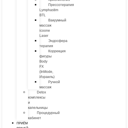
Прессотерапия
Lymphastim
BTL
Вакуумный
массаж
icoone
Laser
Эндосфера
терапия
Коррекция
фигуры
Body
FX
(InMode,
Израиль)
Ручной
массаж
Detox
комплексы
и
капельницы
Процедурный
кабинет
ПРИЁМ