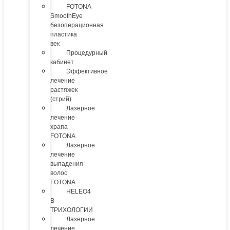
FOTONA
SmoothEye
безоперационная
пластика
век
Процедурный
кабинет
Эффективное
лечение
растяжек
(стрий)
Лазерное
лечение
храпа
FOTONA
Лазерное
лечение
выпадения
волос
FOTONA
HELEO4
В
ТРИХОЛОГИИ
Лазерное
лечение