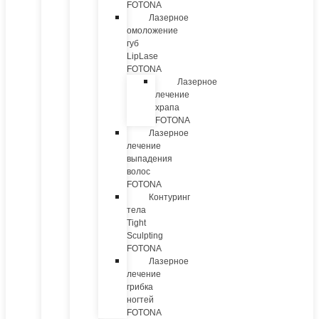
FOTONA
Лазерное
омоложение
губ
LipLase
FOTONA
Лазерное
лечение
храпа
FOTONA
Лазерное
лечение
выпадения
волос
FOTONA
Контуринг
тела
Tight
Sculpting
FOTONA
Лазерное
лечение
грибка
ногтей
FOTONA