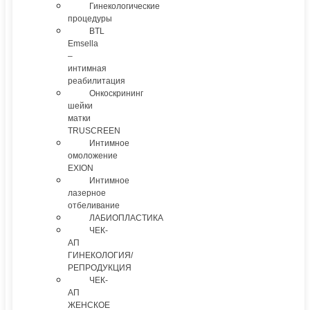
Гинекологические
процедуры
BTL
Emsella
–
интимная
реабилитация
Онкоскрининг
шейки
матки
TRUSCREEN
Интимное
омоложение
EXION
Интимное
лазерное
отбеливание
ЛАБИОПЛАСТИКА
ЧЕК-
АП
ГИНЕКОЛОГИЯ/
РЕПРОДУКЦИЯ
ЧЕК-
АП
ЖЕНСКОЕ