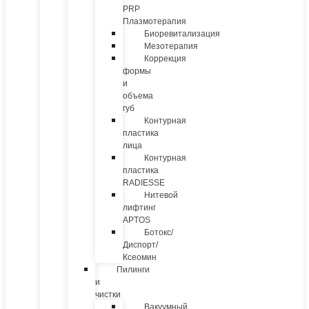
PRP
Плазмотерапия
Биоревитализация
Мезотерапия
Коррекция
формы
и
объема
губ
Контурная
пластика
лица
Контурная
пластика
RADIESSE
Нитевой
лифтинг
APTOS
Ботокс/
Диспорт/
Ксеомин
Пилинги
и
чистки
Вакуумный