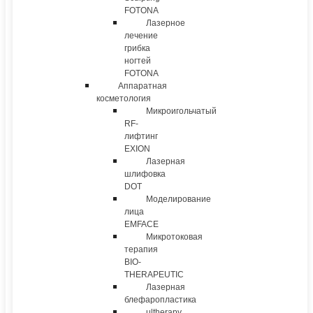
FOTONA
Лазерное
лечение
грибка
ногтей
FOTONA
Аппаратная
косметология
Микроигольчатый
RF-
лифтинг
EXION
Лазерная
шлифовка
DOT
Моделирование
лица
EMFACE
Микротоковая
терапия
BIO-
THERAPEUTIC
Лазерная
блефаропластика
ultherapy