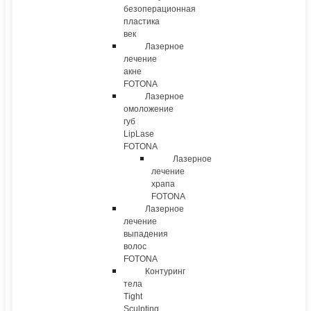
безоперационная
пластика
век
Лазерное
лечение
акне
FOTONA
Лазерное
омоложение
губ
LipLase
FOTONA
Лазерное
лечение
храпа
FOTONA
Лазерное
лечение
выпадения
волос
FOTONA
Контуринг
тела
Tight
Sculpting