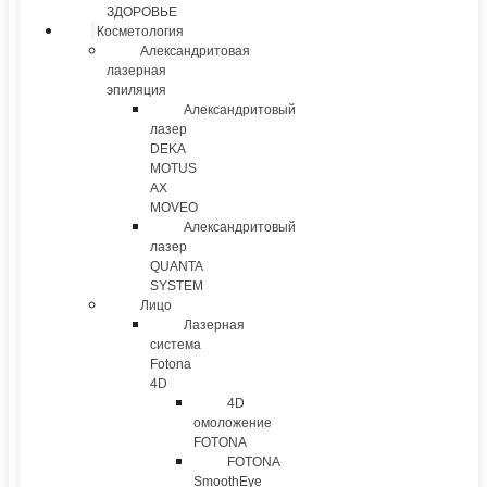
ЗДОРОВЬЕ
Косметология
Александритовая
лазерная
эпиляция
Александритовый
лазер
DEKA
MOTUS
AX
MOVEO
Александритовый
лазер
QUANTA
SYSTEM
Лицо
Лазерная
система
Fotona
4D
4D
омоложение
FOTONA
FOTONA
SmoothEye