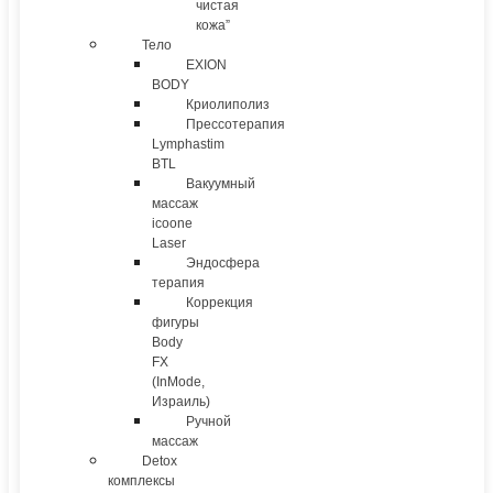
чистая
кожа”
Тело
EXION
BODY
Криолиполиз
Прессотерапия
Lymphastim
BTL
Вакуумный
массаж
icoone
Laser
Эндосфера
терапия
Коррекция
фигуры
Body
FX
(InMode,
Израиль)
Ручной
массаж
Detox
комплексы