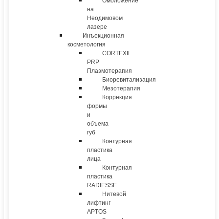
Омоложение
на
Неодимовом
лазере
Инъекционная
косметология
CORTEXIL
PRP
Плазмотерапия
Биоревитализация
Мезотерапия
Коррекция
формы
и
объема
губ
Контурная
пластика
лица
Контурная
пластика
RADIESSE
Нитевой
лифтинг
APTOS