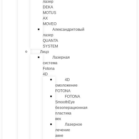
лазер
DEKA
MOTUS
AX
MOVEO
Александритовый
лазер
QUANTA
SYSTEM
Лицо
Лазерная
система
Fotona
4D
4D
омоложение
FOTONA
FOTONA
SmoothEye
безоперационная
пластика
век
Лазерное
лечение
акне