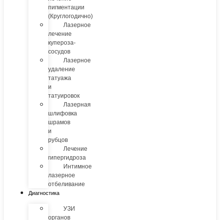
пигментации
(Круглогодично)
Лазерное
лечение
купероза-
сосудов
Лазерное
удаление
татуажа
и
татуировок
Лазерная
шлифовка
шрамов
и
рубцов
Лечение
гипергидроза
Интимное
лазерное
отбеливание
Диагностика
УЗИ
органов