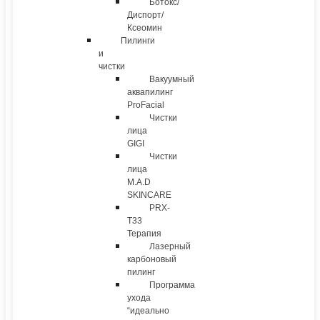
Ботокс/
Диспорт/
Ксеомин
Пилинги
и
чистки
Вакуумный
аквапилинг
ProFacial
Чистки
лица
GIGI
Чистки
лица
M.A.D
SKINCARE
PRX-
T33
Терапия
Лазерный
карбоновый
пилинг
Программа
ухода
“идеально