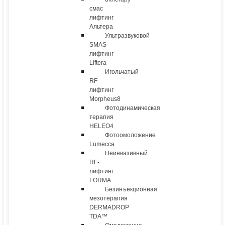
смас
лифтинг
Альтера
Ультразвуковой
SMAS-
лифтинг
Liftera
Игольчатый
RF
лифтинг
Morpheus8
Фотодинамическая
терапия
HELEO4
Фотоомоложение
Lumecca
Неинвазивный
RF-
лифтинг
FORMA
Безинъекционная
мезотерапия
DERMADROP
TDA™