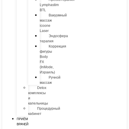
Lymphastim
BTL
Вакуумный
массаж
icoone
Laser
Эндосфера
терапия
Коррекция
фигуры
Body
FX
(InMode,
Израиль)
Ручной
массаж
Detox
комплексы
и
капельницы
Процедурный
кабинет
ПРИЁМ
ВРАЧЕЙ