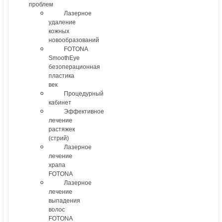
проблем
Лазерное
удаление
кожных
новообразований
FOTONA
SmoothEye
безоперационная
пластика
век
Процедурный
кабинет
Эффективное
лечение
растяжек
(стрий)
Лазерное
лечение
храпа
FOTONA
Лазерное
лечение
выпадения
волос
FOTONA