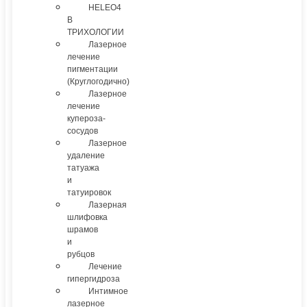
HELEO4
В
ТРИХОЛОГИИ
Лазерное
лечение
пигментации
(Круглогодично)
Лазерное
лечение
купероза-
сосудов
Лазерное
удаление
татуажа
и
татуировок
Лазерная
шлифовка
шрамов
и
рубцов
Лечение
гипергидроза
Интимное
лазерное