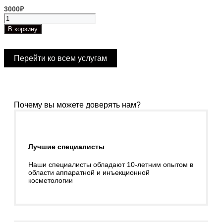
3000
₽
Количество
товара
В корзину
HILT
(1
зона)
Перейти ко всем услугам
Лазеротерапия
Почему вы можете доверять нам?
Лучшие специалисты
Наши специалисты обладают 10-летним опытом в
области аппаратной и инъекционной
косметологии