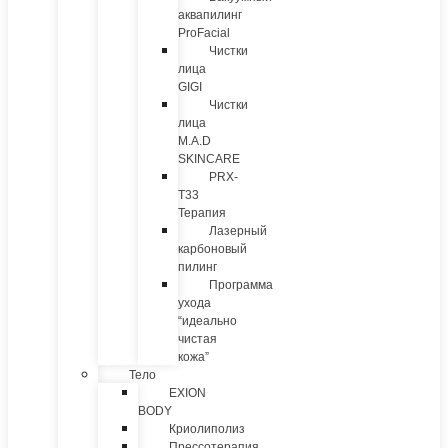
аквапилинг
ProFacial
Чистки
лица
GIGI
Чистки
лица
M.A.D
SKINCARE
PRX-
T33
Терапия
Лазерный
карбоновый
пилинг
Программа
ухода
“идеально
чистая
кожа”
Тело
EXION
BODY
Криолиполиз
Прессотерапия