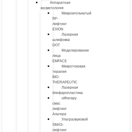
Аппаратная
косметология
Микроигольчатый
RF-
лифтинг
EXION
Лазерная
шлифовка
DOT
Моделирование
лица
EMFACE
Микротоковая
терапия
BIO-
THERAPEUTIC
Лазерная
блефаропластика
ultherapy
смас
лифтинг
Альтера
Ультразвуковой
SMAS-
лифтинг