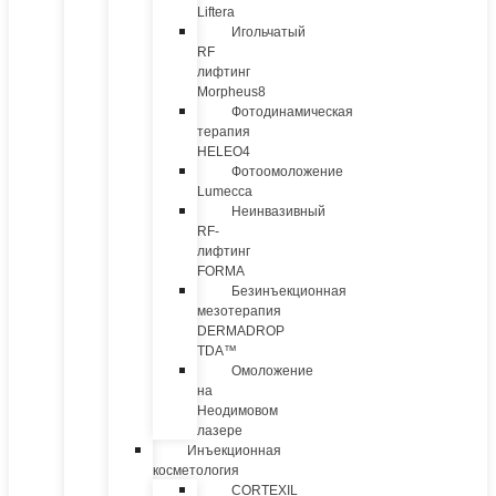
Liftera
Игольчатый
RF
лифтинг
Morpheus8
Фотодинамическая
терапия
HELEO4
Фотоомоложение
Lumecca
Неинвазивный
RF-
лифтинг
FORMA
Безинъекционная
мезотерапия
DERMADROP
TDA™
Омоложение
на
Неодимовом
лазере
Инъекционная
косметология
CORTEXIL