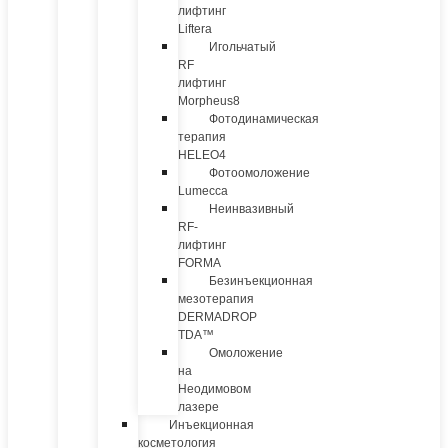
лифтинг
Liftera
Игольчатый
RF
лифтинг
Morpheus8
Фотодинамическая
терапия
HELEO4
Фотоомоложение
Lumecca
Неинвазивный
RF-
лифтинг
FORMA
Безинъекционная
мезотерапия
DERMADROP
TDA™
Омоложение
на
Неодимовом
лазере
Инъекционная
косметология