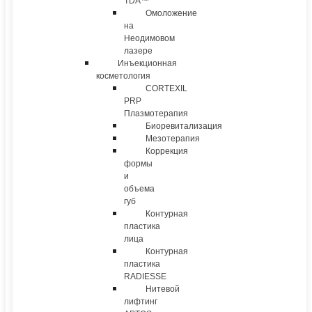
TDA™
Омоложение
на
Неодимовом
лазере
Инъекционная
косметология
CORTEXIL
PRP
Плазмотерапия
Биоревитализация
Мезотерапия
Коррекция
формы
и
объема
губ
Контурная
пластика
лица
Контурная
пластика
RADIESSE
Нитевой
лифтинг