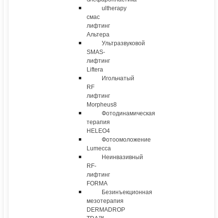
ultherapy
смас
лифтинг
Альтера
Ультразвуковой
SMAS-
лифтинг
Liftera
Игольчатый
RF
лифтинг
Morpheus8
Фотодинамическая
терапия
HELEO4
Фотоомоложение
Lumecca
Неинвазивный
RF-
лифтинг
FORMA
Безинъекционная
мезотерапия
DERMADROP