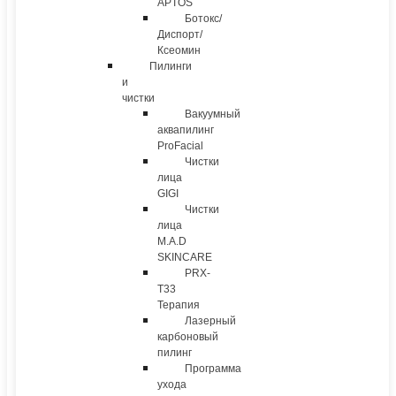
APTOS
Ботокс/
Диспорт/
Ксеомин
Пилинги
и
чистки
Вакуумный
аквапилинг
ProFacial
Чистки
лица
GIGI
Чистки
лица
M.A.D
SKINCARE
PRX-
T33
Терапия
Лазерный
карбоновый
пилинг
Программа
ухода