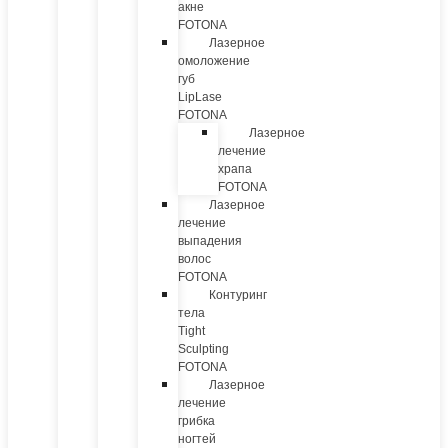
акне
FOTONA
Лазерное
омоложение
губ
LipLase
FOTONA
Лазерное
лечение
храпа
FOTONA
Лазерное
лечение
выпадения
волос
FOTONA
Контуринг
тела
Tight
Sculpting
FOTONA
Лазерное
лечение
грибка
ногтей