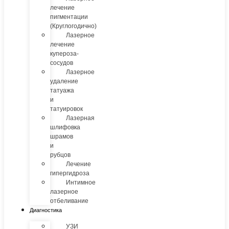
лечение
пигментации
(Круглогодично)
Лазерное
лечение
купероза-
сосудов
Лазерное
удаление
татуажа
и
татуировок
Лазерная
шлифовка
шрамов
и
рубцов
Лечение
гипергидроза
Интимное
лазерное
отбеливание
Диагностика
УЗИ