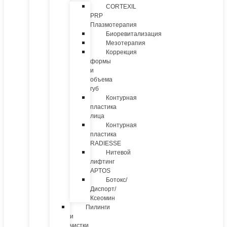
CORTEXIL
PRP
Плазмотерапия
Биоревитализация
Мезотерапия
Коррекция
формы
и
объема
губ
Контурная
пластика
лица
Контурная
пластика
RADIESSE
Нитевой
лифтинг
APTOS
Ботокс/
Диспорт/
Ксеомин
Пилинги
и
чистки