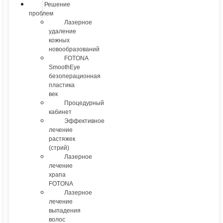
Решение
проблем
Лазерное
удаление
кожных
новообразований
FOTONA
SmoothEye
безоперационная
пластика
век
Процедурный
кабинет
Эффективное
лечение
растяжек
(стрий)
Лазерное
лечение
храпа
FOTONA
Лазерное
лечение
выпадения
волос