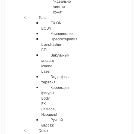
“идеально
чистая
кожа”
Тело
EXION
BODY
Криолиполиз
Прессотерапия
Lymphastim
BTL
Вакуумный
массаж
icoone
Laser
Эндосфера
терапия
Коррекция
фигуры
Body
FX
(InMode,
Израиль)
Ручной
массаж
Detox