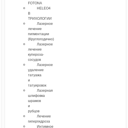
FOTONA
HELEO4
В
ТРИХОЛОГИИ
Лазерное
лечение
пигментации
(Круглогодично)
Лазерное
лечение
купероза-
сосудов
Лазерное
удаление
татуажа
и
татуировок
Лазерная
шлифовка
шрамов
и
рубцов
Лечение
гипергидроза
Интимное