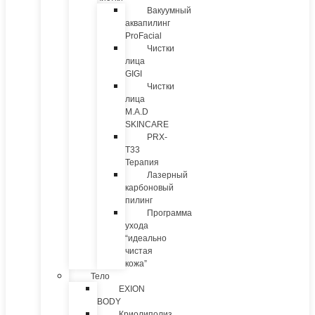
Вакуумный
аквапилинг
ProFacial
Чистки
лица
GIGI
Чистки
лица
M.A.D
SKINCARE
PRX-
T33
Терапия
Лазерный
карбоновый
пилинг
Программа
ухода
“идеально
чистая
кожа”
Тело
EXION
BODY
Криолиполиз