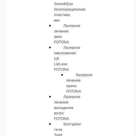
SmoothEye
безоперационная
пластика
век
Лазерное
лечение
акне
FOTONA
Лазерное
омоложение
губ
LipLase
FOTONA
Лазерное
лечение
храпа
FOTONA
Лазерное
лечение
выпадения
волос
FOTONA
Контуринг
тела
Tight