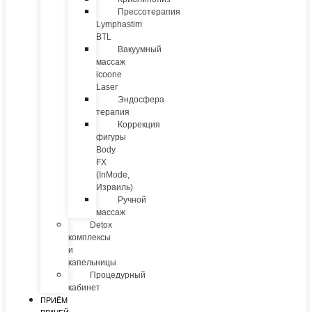
Прессотерапия
Lymphastim
BTL
Вакуумный
массаж
icoone
Laser
Эндосфера
терапия
Коррекция
фигуры
Body
FX
(InMode,
Израиль)
Ручной
массаж
Detox
комплексы
и
капельницы
Процедурный
кабинет
ПРИЁМ