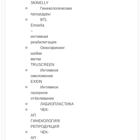
SKINELLY
Гинекологические
процедуры
BTL
Emsella
–
интимная
реабилитация
Онкоскрининг
шейки
матки
TRUSCREEN
Интимное
омоложение
EXION
Интимное
лазерное
отбеливание
ЛАБИОПЛАСТИКА
ЧЕК-
АП
ГИНЕКОЛОГИЯ/
РЕПРОДУКЦИЯ
ЧЕК-
АП