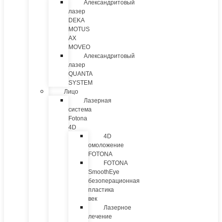
Александритовый
лазер
DEKA
MOTUS
AX
MOVEO
Александритовый
лазер
QUANTA
SYSTEM
Лицо
Лазерная
система
Fotona
4D
4D
омоложение
FOTONA
FOTONA
SmoothEye
безоперационная
пластика
век
Лазерное
лечение