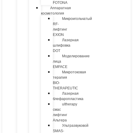
FOTONA
Аппаратная
косметология
Микроигольчатый
RF-
лифтинг
EXION
Лазерная
шлифовка
DOT
Моделирование
лица
EMFACE
Микротоковая
терапия
BIO-
THERAPEUTIC
Лазерная
блефаропластика
ultherapy
смас
лифтинг
Альтера
Ультразвуковой
SMAS-