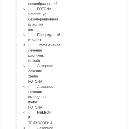
новообразований
FOTONA
SmoothEye
безоперационная
пластика
век
Процедурный
кабинет
Эффективное
лечение
растяжек
(стрий)
Лазерное
лечение
храпа
FOTONA
Лазерное
лечение
выпадения
волос
FOTONA
HELEO4
В
ТРИХОЛОГИИ
Лазерное