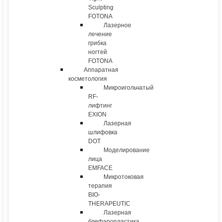
Sculpting
FOTONA
Лазерное
лечение
грибка
ногтей
FOTONA
Аппаратная
косметология
Микроигольчатый
RF-
лифтинг
EXION
Лазерная
шлифовка
DOT
Моделирование
лица
EMFACE
Микротоковая
терапия
BIO-
THERAPEUTIC
Лазерная
блефаропластика