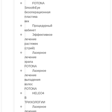
FOTONA
SmoothEye
безоперационная
пластика
век
Процедурный
кабинет
Эффективное
лечение
растяжек
(стрий)
Лазерное
лечение
храпа
FOTONA
Лазерное
лечение
выпадения
волос
FOTONA
HELEO4
В
ТРИХОЛОГИИ
Лазерное
лечение