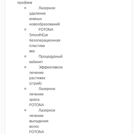
проблем
Лазерное
удаление
кожных
новообразований
FOTONA
SmoothEye
безоперационная
пластика
век
Процедурный
кабинет
Эффективное
лечение
растяжек
(стрий)
Лазерное
лечение
храпа
FOTONA
Лазерное
лечение
выпадения
волос
FOTONA