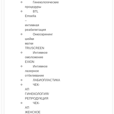
Гинекологические
процедуры
BTL
Emsella
–
интимная
реабилитация
Онкоскрининг
шейки
матки
TRUSCREEN
Интимное
омоложение
EXION
Интимное
лазерное
отбеливание
ЛАБИОПЛАСТИКА
ЧЕК-
АП
ГИНЕКОЛОГИЯ/
РЕПРОДУКЦИЯ
ЧЕК-
АП
ЖЕНСКОЕ