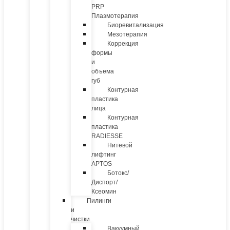
PRP
Плазмотерапия
Биоревитализация
Мезотерапия
Коррекция
формы
и
объема
губ
Контурная
пластика
лица
Контурная
пластика
RADIESSE
Нитевой
лифтинг
APTOS
Ботокс/
Диспорт/
Ксеомин
Пилинги
и
чистки
Вакуумный