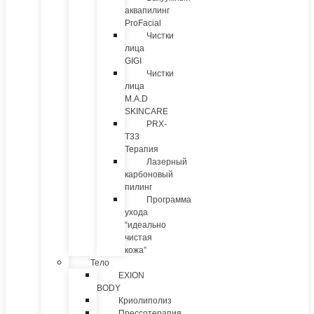
аквапилинг
ProFacial
Чистки
лица
GIGI
Чистки
лица
M.A.D
SKINCARE
PRX-
T33
Терапия
Лазерный
карбоновый
пилинг
Программа
ухода
“идеально
чистая
кожа”
Тело
EXION
BODY
Криолиполиз
Прессотерапия