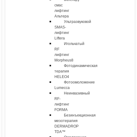
смас
лифтинг
Альтера
Ультразвуковой
SMAS-
лифтинг
Liftera
Игольчатый
RF
лифтинг
Morpheus8
Фотодинамическая
терапия
HELEO4
Фотоомоложение
Lumecca
Неинвазивный
RF-
лифтинг
FORMA
Безинъекционная
мезотерапия
DERMADROP
TDA™