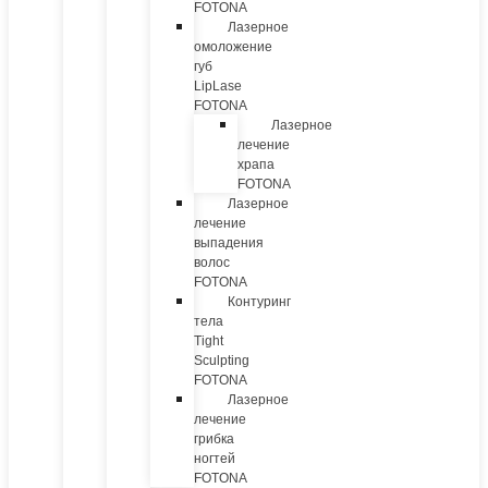
FOTONA
Лазерное
омоложение
губ
LipLase
FOTONA
Лазерное
лечение
храпа
FOTONA
Лазерное
лечение
выпадения
волос
FOTONA
Контуринг
тела
Tight
Sculpting
FOTONA
Лазерное
лечение
грибка
ногтей
FOTONA