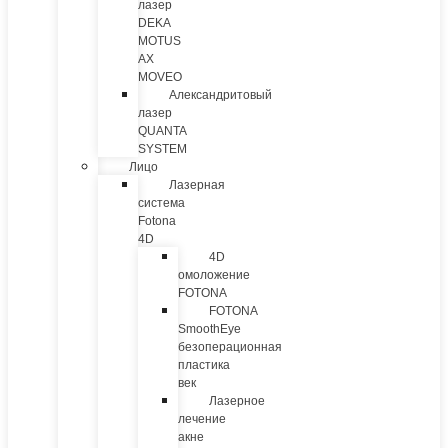
лазер
DEKA
MOTUS
AX
MOVEO
Александритовый
лазер
QUANTA
SYSTEM
Лицо
Лазерная
система
Fotona
4D
4D
омоложение
FOTONA
FOTONA
SmoothEye
безоперационная
пластика
век
Лазерное
лечение
акне