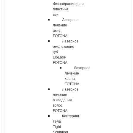
безоперационная
пластика
век
Лазерное
лечение
акне
FOTONA
Лазерное
омоложение
губ
LipLase
FOTONA
Лазерное
лечение
храпа
FOTONA
Лазерное
лечение
выпадения
волос
FOTONA
Контуринг
тела
Tight
Sculpting