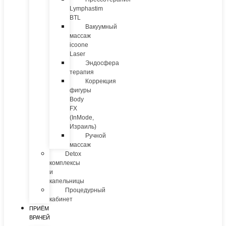
Lymphastim
BTL
Вакуумный
массаж
icoone
Laser
Эндосфера
терапия
Коррекция
фигуры
Body
FX
(InMode,
Израиль)
Ручной
массаж
Detox
комплексы
и
капельницы
Процедурный
кабинет
ПРИЁМ
ВРАЧЕЙ