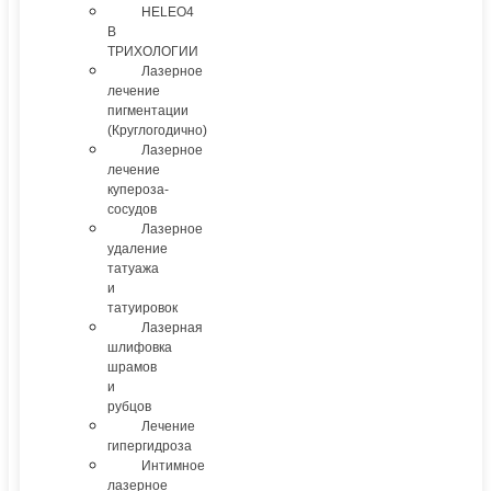
HELEO4
В
ТРИХОЛОГИИ
Лазерное
лечение
пигментации
(Круглогодично)
Лазерное
лечение
купероза-
сосудов
Лазерное
удаление
татуажа
и
татуировок
Лазерная
шлифовка
шрамов
и
рубцов
Лечение
гипергидроза
Интимное
лазерное