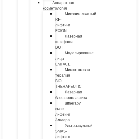
Аппаратная
косметология
Микроигольчатый
RF-
лифтинг
EXION
Лазерная
шлифовка
DOT
Моделирование
лица
EMFACE
Микротоковая
терапия
BIO-
THERAPEUTIC
Лазерная
блефаропластика
ultherapy
смас
лифтинг
Альтера
Ультразвуковой
SMAS-
лифтинг