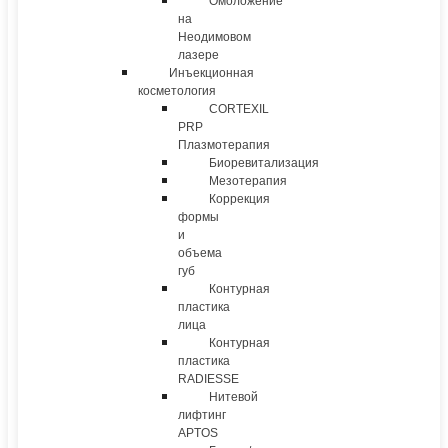
Омоложение
на
Неодимовом
лазере
Инъекционная
косметология
CORTEXIL
PRP
Плазмотерапия
Биоревитализация
Мезотерапия
Коррекция
формы
и
объема
губ
Контурная
пластика
лица
Контурная
пластика
RADIESSE
Нитевой
лифтинг
APTOS