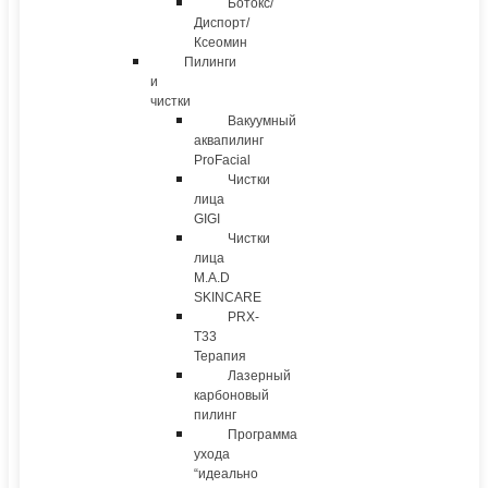
Ботокс/
Диспорт/
Ксеомин
Пилинги
и
чистки
Вакуумный
аквапилинг
ProFacial
Чистки
лица
GIGI
Чистки
лица
M.A.D
SKINCARE
PRX-
T33
Терапия
Лазерный
карбоновый
пилинг
Программа
ухода
“идеально