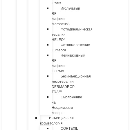
Liftera
Игольчатый
RF
лифтинг
Morpheus8
Фотодинамическая
терапия
HELEO4
Фотоомоложение
Lumecca
Неинвазивный
RF-
лифтинг
FORMA
Безинъекционная
мезотерапия
DERMADROP
TDA™
Омоложение
на
Неодимовом
лазере
Инъекционная
косметология
CORTEXIL