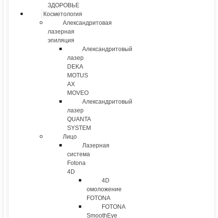
ЗДОРОВЬЕ
Косметология
Александритовая
лазерная
эпиляция
Александритовый
лазер
DEKA
MOTUS
AX
MOVEO
Александритовый
лазер
QUANTA
SYSTEM
Лицо
Лазерная
система
Fotona
4D
4D
омоложение
FOTONA
FOTONA
SmoothEye