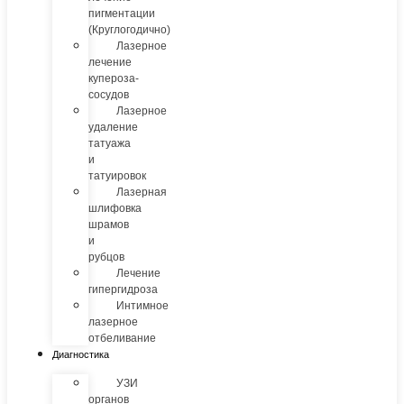
пигментации
(Круглогодично)
Лазерное
лечение
купероза-
сосудов
Лазерное
удаление
татуажа
и
татуировок
Лазерная
шлифовка
шрамов
и
рубцов
Лечение
гипергидроза
Интимное
лазерное
отбеливание
Диагностика
УЗИ
органов