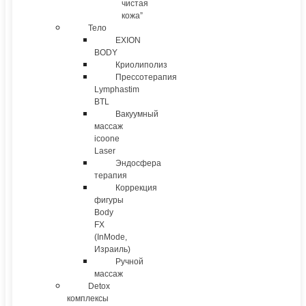
чистая
кожа”
Тело
EXION
BODY
Криолиполиз
Прессотерапия
Lymphastim
BTL
Вакуумный
массаж
icoone
Laser
Эндосфера
терапия
Коррекция
фигуры
Body
FX
(InMode,
Израиль)
Ручной
массаж
Detox
комплексы