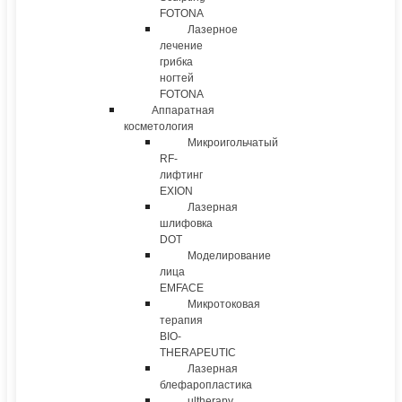
FOTONA
Лазерное
лечение
грибка
ногтей
FOTONA
Аппаратная
косметология
Микроигольчатый
RF-
лифтинг
EXION
Лазерная
шлифовка
DOT
Моделирование
лица
EMFACE
Микротоковая
терапия
BIO-
THERAPEUTIC
Лазерная
блефаропластика
ultherapy