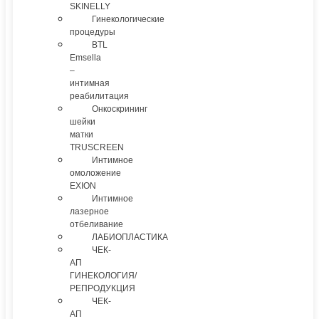
SKINELLY
Гинекологические
процедуры
BTL
Emsella
–
интимная
реабилитация
Онкоскрининг
шейки
матки
TRUSCREEN
Интимное
омоложение
EXION
Интимное
лазерное
отбеливание
ЛАБИОПЛАСТИКА
ЧЕК-
АП
ГИНЕКОЛОГИЯ/
РЕПРОДУКЦИЯ
ЧЕК-
АП