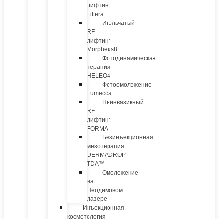
лифтинг
Liftera
Игольчатый
RF
лифтинг
Morpheus8
Фотодинамическая
терапия
HELEO4
Фотоомоложение
Lumecca
Неинвазивный
RF-
лифтинг
FORMA
Безинъекционная
мезотерапия
DERMADROP
TDA™
Омоложение
на
Неодимовом
лазере
Инъекционная
косметология