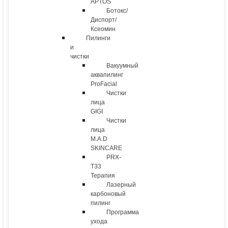
APTOS
Ботокс/
Диспорт/
Ксеомин
Пилинги
и
чистки
Вакуумный
аквапилинг
ProFacial
Чистки
лица
GIGI
Чистки
лица
M.A.D
SKINCARE
PRX-
T33
Терапия
Лазерный
карбоновый
пилинг
Программа
ухода