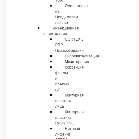
TDA™
Омоложение
на
Неодимовом
лазере
Инъекционная
косметология
CORTEXIL
PRP
Плазмотерапия
Биоревитализация
Мезотерапия
Коррекция
формы
и
объема
губ
Контурная
пластика
лица
Контурная
пластика
RADIESSE
Нитевой
лифтинг