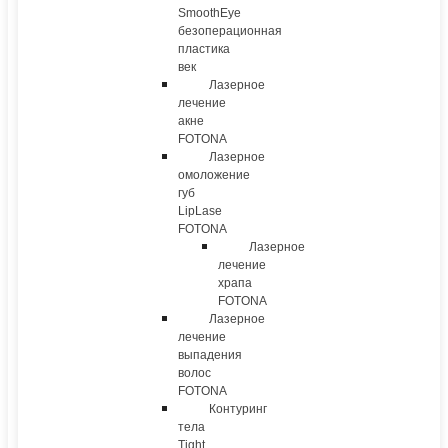
SmoothEye
безоперационная
пластика
век
Лазерное
лечение
акне
FOTONA
Лазерное
омоложение
губ
LipLase
FOTONA
Лазерное
лечение
храпа
FOTONA
Лазерное
лечение
выпадения
волос
FOTONA
Контуринг
тела
Tight