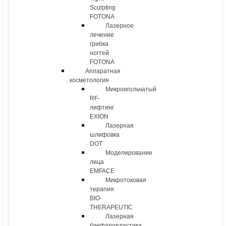
Sculpting
FOTONA
Лазерное
лечение
грибка
ногтей
FOTONA
Аппаратная
косметология
Микроигольчатый
RF-
лифтинг
EXION
Лазерная
шлифовка
DOT
Моделирование
лица
EMFACE
Микротоковая
терапия
BIO-
THERAPEUTIC
Лазерная
блефаропластика