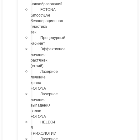
новообразований
FOTONA
SmoothEye
безоперационная
пластика
век
Процедурный
кабинет
Эффективное
лечение
растяжек
(стрий)
Лазерное
лечение
храпа
FOTONA
Лазерное
лечение
выпадения
волос
FOTONA
HELEO4
В
ТРИХОЛОГИИ
Лазерное