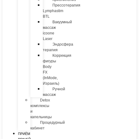
Прессотерапия
Lymphastim
BTL
Вакуумный
массаж
icoone
Laser
Эндосфера
терапия
Коррекция
фигуры
Body
FX
(InMode,
Израиль)
Ручной
массаж
Detox
комплексы
и
капельницы
Процедурный
кабинет
ПРИЁМ