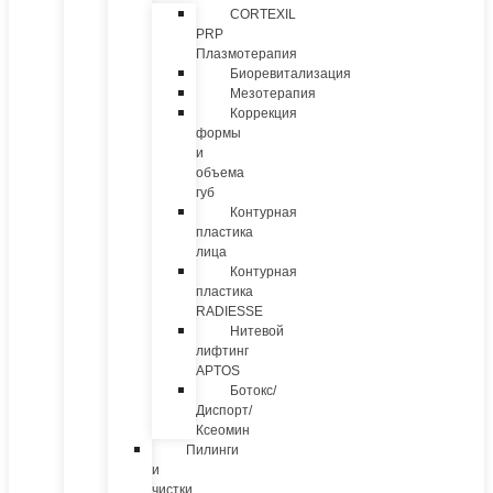
CORTEXIL
PRP
Плазмотерапия
Биоревитализация
Мезотерапия
Коррекция
формы
и
объема
губ
Контурная
пластика
лица
Контурная
пластика
RADIESSE
Нитевой
лифтинг
APTOS
Ботокс/
Диспорт/
Ксеомин
Пилинги
и
чистки