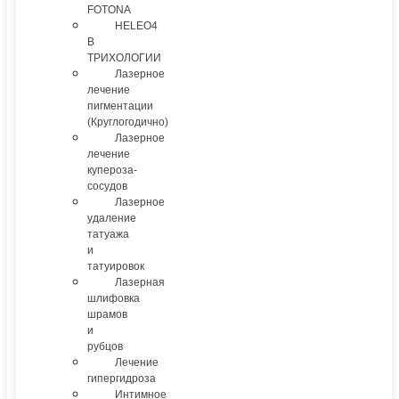
FOTONA
HELEO4
В
ТРИХОЛОГИИ
Лазерное
лечение
пигментации
(Круглогодично)
Лазерное
лечение
купероза-
сосудов
Лазерное
удаление
татуажа
и
татуировок
Лазерная
шлифовка
шрамов
и
рубцов
Лечение
гипергидроза
Интимное