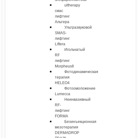
ultherapy
смас
лифтинг
Альтера
Ультразвуковой
SMAS-
лифтинг
Liftera
Игольчатый
RF
лифтинг
Morpheus8
Фотодинамическая
терапия
HELEO4
Фотоомоложение
Lumecca
Неинвазивный
RF-
лифтинг
FORMA
Безинъекционная
мезотерапия
DERMADROP