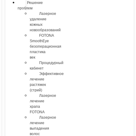
Решение
проблем
Лазерное
удаление
кожных
новообразований
FOTONA
SmoothEye
безоперационная
пластика
век
Процедурный
кабинет
Эффективное
лечение
растяжек
(стрий)
Лазерное
лечение
храпа
FOTONA
Лазерное
лечение
выпадения
волос