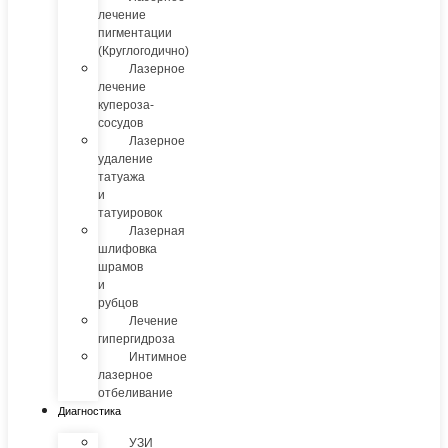
лечение
пигментации
(Круглогодично)
Лазерное
лечение
купероза-
сосудов
Лазерное
удаление
татуажа
и
татуировок
Лазерная
шлифовка
шрамов
и
рубцов
Лечение
гипергидроза
Интимное
лазерное
отбеливание
Диагностика
УЗИ