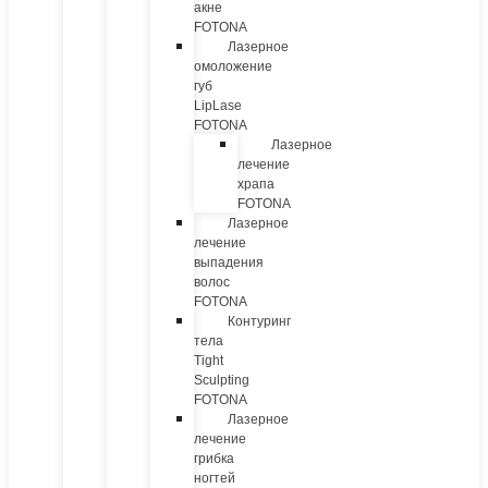
акне
FOTONA
Лазерное
омоложение
губ
LipLase
FOTONA
Лазерное
лечение
храпа
FOTONA
Лазерное
лечение
выпадения
волос
FOTONA
Контуринг
тела
Tight
Sculpting
FOTONA
Лазерное
лечение
грибка
ногтей