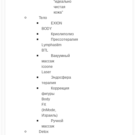
“идеально
чистая
кожа”
Тело
EXION
BODY
Криолиполиз
Прессотерапия
Lymphastim
BTL
Вакуумный
массаж
icoone
Laser
Эндосфера
терапия
Коррекция
фигуры
Body
FX
(InMode,
Израиль)
Ручной
массаж
Detox