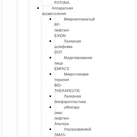
FOTONA
Аппаратная
косметология
Микроигольчатый
RF-
лифтинг
EXION
Лазерная
шлифовка
DOT
Моделирование
лица
EMFACE
Микротоковая
терапия
BIO-
THERAPEUTIC
Лазерная
блефаропластика
ultherapy
смас
лифтинг
Альтера
Ультразвуковой
SMAS-