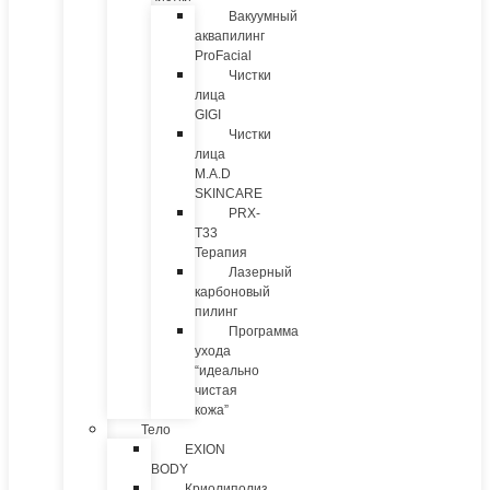
Вакуумный
аквапилинг
ProFacial
Чистки
лица
GIGI
Чистки
лица
M.A.D
SKINCARE
PRX-
T33
Терапия
Лазерный
карбоновый
пилинг
Программа
ухода
“идеально
чистая
кожа”
Тело
EXION
BODY
Криолиполиз