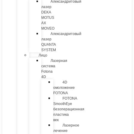
Александритовый
лазер
DEKA
MOTUS
AX
MOVEO
Александритовый
лазер
QUANTA
SYSTEM
Лицо
Лазерная
система
Fotona
4D
4D
омоложение
FOTONA
FOTONA
SmoothEye
безоперационная
пластика
век
Лазерное
лечение