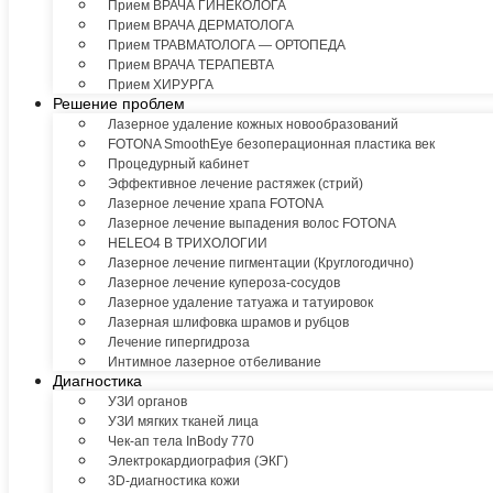
Прием ВРАЧА ГИНЕКОЛОГА
Прием ВРАЧА ДЕРМАТОЛОГА
Прием ТРАВМАТОЛОГА — ОРТОПЕДА
Прием ВРАЧА ТЕРАПЕВТА
Прием ХИРУРГА
Решение проблем
Лазерное удаление кожных новообразований
FOTONA SmoothEye безоперационная пластика век
Процедурный кабинет
Эффективное лечение растяжек (стрий)
Лазерное лечение храпа FOTONA
Лазерное лечение выпадения волос FOTONA
HELEO4 В ТРИХОЛОГИИ
Лазерное лечение пигментации (Круглогодично)
Лазерное лечение купероза-сосудов
Лазерное удаление татуажа и татуировок
Лазерная шлифовка шрамов и рубцов
Лечение гипергидроза
Интимное лазерное отбеливание
Диагностика
УЗИ органов
УЗИ мягких тканей лица
Чек-ап тела InBody 770
Электрокардиография (ЭКГ)
3D-диагностика кожи