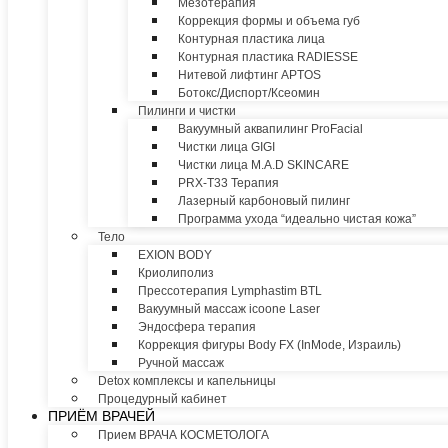
Мезотерапия
Коррекция формы и объема губ
Контурная пластика лица
Контурная пластика RADIESSE
Нитевой лифтинг APTOS
Ботокс/Диспорт/Ксеомин
Пилинги и чистки
Вакуумный аквапилинг ProFacial
Чистки лица GIGI
Чистки лица M.A.D SKINCARE
PRX-T33 Терапия
Лазерный карбоновый пилинг
Программа ухода “идеально чистая кожа”
Тело
EXION BODY
Криолиполиз
Прессотерапия Lymphastim BTL
Вакуумный массаж icoone Laser
Эндосфера терапия
Коррекция фигуры Body FX (InMode, Израиль)
Ручной массаж
Detox комплексы и капельницы
Процедурный кабинет
ПРИЁМ ВРАЧЕЙ
Прием ВРАЧА КОСМЕТОЛОГА