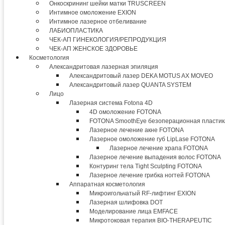
Онкоскрининг шейки матки TRUSCREEN
Интимное омоложение EXION
Интимное лазерное отбеливание
ЛАБИОПЛАСТИКА
ЧЕК-АП ГИНЕКОЛОГИЯ/РЕПРОДУКЦИЯ
ЧЕК-АП ЖЕНСКОЕ ЗДОРОВЬЕ
Косметология
Александритовая лазерная эпиляция
Александритовый лазер DEKA MOTUS AX MOVEO
Александритовый лазер QUANTA SYSTEM
Лицо
Лазерная система Fotona 4D
4D омоложение FOTONA
FOTONA SmoothEye безоперационная пластик
Лазерное лечение акне FOTONA
Лазерное омоложение губ LipLase FOTONA
Лазерное лечение храпа FOTONA
Лазерное лечение выпадения волос FOTONA
Контуринг тела Tight Sculpting FOTONA
Лазерное лечение грибка ногтей FOTONA
Аппаратная косметология
Микроигольчатый RF-лифтинг EXION
Лазерная шлифовка DOT
Моделирование лица EMFACE
Микротоковая терапия BIO-THERAPEUTIC