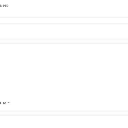
а век
 TDA™