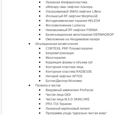
Лазерная блефаропластика
ultherapy смас лифтинг Альтера
Ультразвуковой SMAS-лифтинг Liftera
Игольчатый RF лифтинг Morpheus8
Фотодинамическая терапия HELEO4
Фотоомоложение Lumecca
Неинвазивный RF-лифтинг FORMA
Безинъекционная мезотерапия DERMADROP
Омоложение на Неодимовом лазере
Инъекционная косметология
CORTEXIL PRP Плазмотерапия
Биоревитализация
Мезотерапия
Коррекция формы и объема губ
Контурная пластика лица
Контурная пластика RADIESSE
Нитевой лифтинг APTOS
Ботокс/Диспорт/Ксеомин
Пилинги и чистки
Вакуумный аквапилинг ProFacial
Чистки лица GIGI
Чистки лица M.A.D SKINCARE
PRX-T33 Терапия
Лазерный карбоновый пилинг
Программа ухода “идеально чистая кожа”