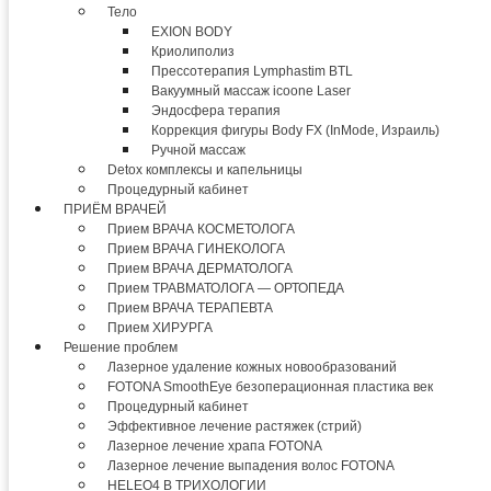
Тело
EXION BODY
Криолиполиз
Прессотерапия Lymphastim BTL
Вакуумный массаж icoone Laser
Эндосфера терапия
Коррекция фигуры Body FX (InMode, Израиль)
Ручной массаж
Detox комплексы и капельницы
Процедурный кабинет
ПРИЁМ ВРАЧЕЙ
Прием ВРАЧА КОСМЕТОЛОГА
Прием ВРАЧА ГИНЕКОЛОГА
Прием ВРАЧА ДЕРМАТОЛОГА
Прием ТРАВМАТОЛОГА — ОРТОПЕДА
Прием ВРАЧА ТЕРАПЕВТА
Прием ХИРУРГА
Решение проблем
Лазерное удаление кожных новообразований
FOTONA SmoothEye безоперационная пластика век
Процедурный кабинет
Эффективное лечение растяжек (стрий)
Лазерное лечение храпа FOTONA
Лазерное лечение выпадения волос FOTONA
HELEO4 В ТРИХОЛОГИИ