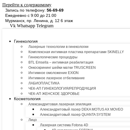
Перейти к содержимому
Запись по телефону:
56-69-69
Ежедневно с 9:00 до 21:00
Мурманск, пр. Ленина, д. 12 6 этаж
Vk
Whatsapp
Telegram
Гинекология
Лазерные технологии в гинекологии
Комплексная интимная пластика препаратами SKINELLY
Гинекологические процедуры
BTL Emsella – интимная реабилитация
Онкоскрининг шейки матки TRUSCREEN
Интимное омоложение EXION
Интимное лазерное отбеливание
ЛАБИОПЛАСТИКА
ЧЕК-АП ГИНЕКОЛОГИЯ/РЕПРОДУКЦИЯ
ЧЕК-АП ЖЕНСКОЕ ЗДОРОВЬЕ
Косметология
Александритовая лазерная эпиляция
Александритовый лазер DEKA MOTUS AX MOVEO
Александритовый лазер QUANTA SYSTEM
Лицо
Лазерная система Fotona 4D