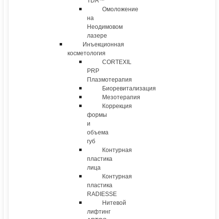
TDA™
Омоложение
на
Неодимовом
лазере
Инъекционная
косметология
CORTEXIL
PRP
Плазмотерапия
Биоревитализация
Мезотерапия
Коррекция
формы
и
объема
губ
Контурная
пластика
лица
Контурная
пластика
RADIESSE
Нитевой
лифтинг