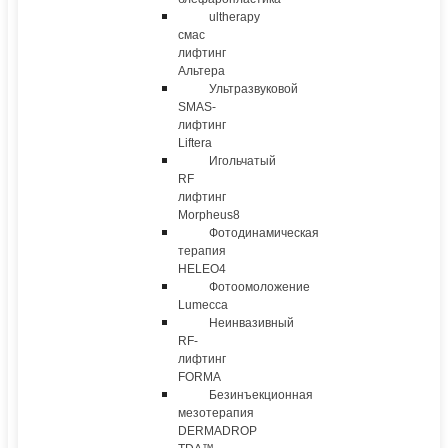
ultherapy
смас
лифтинг
Альтера
Ультразвуковой
SMAS-
лифтинг
Liftera
Игольчатый
RF
лифтинг
Morpheus8
Фотодинамическая
терапия
HELEO4
Фотоомоложение
Lumecca
Неинвазивный
RF-
лифтинг
FORMA
Безинъекционная
мезотерапия
DERMADROP