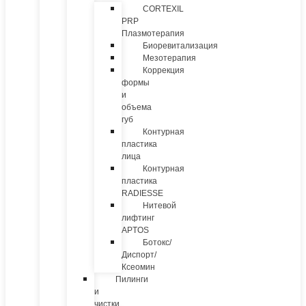
CORTEXIL
PRP
Плазмотерапия
Биоревитализация
Мезотерапия
Коррекция
формы
и
объема
губ
Контурная
пластика
лица
Контурная
пластика
RADIESSE
Нитевой
лифтинг
APTOS
Ботокс/
Диспорт/
Ксеомин
Пилинги
и
чистки