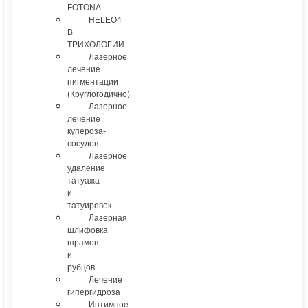
FOTONA
HELEO4
В
ТРИХОЛОГИИ
Лазерное
лечение
пигментации
(Круглогодично)
Лазерное
лечение
купероза-
сосудов
Лазерное
удаление
татуажа
и
татуировок
Лазерная
шлифовка
шрамов
и
рубцов
Лечение
гипергидроза
Интимное