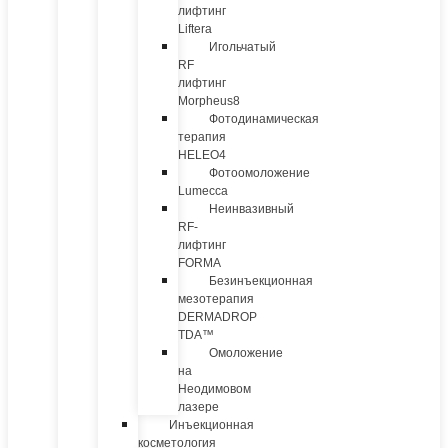
лифтинг
Liftera
Игольчатый
RF
лифтинг
Morpheus8
Фотодинамическая
терапия
HELEO4
Фотоомоложение
Lumecca
Неинвазивный
RF-
лифтинг
FORMA
Безинъекционная
мезотерапия
DERMADROP
TDA™
Омоложение
на
Неодимовом
лазере
Инъекционная
косметология