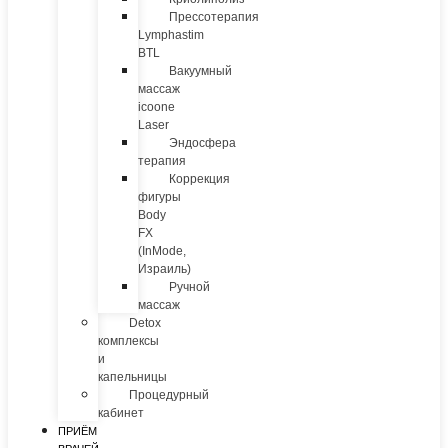
Прессотерапия
Lymphastim
BTL
Вакуумный
массаж
icoone
Laser
Эндосфера
терапия
Коррекция
фигуры
Body
FX
(InMode,
Израиль)
Ручной
массаж
Detox
комплексы
и
капельницы
Процедурный
кабинет
ПРИЁМ