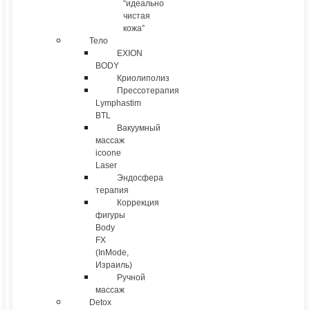
“идеально
чистая
кожа”
Тело
EXION
BODY
Криолиполиз
Прессотерапия
Lymphastim
BTL
Вакуумный
массаж
icoone
Laser
Эндосфера
терапия
Коррекция
фигуры
Body
FX
(InMode,
Израиль)
Ручной
массаж
Detox