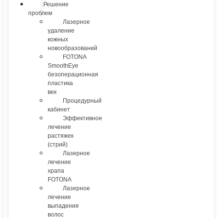
Решение
проблем
Лазерное
удаление
кожных
новообразований
FOTONA
SmoothEye
безоперационная
пластика
век
Процедурный
кабинет
Эффективное
лечение
растяжек
(стрий)
Лазерное
лечение
храпа
FOTONA
Лазерное
лечение
выпадения
волос