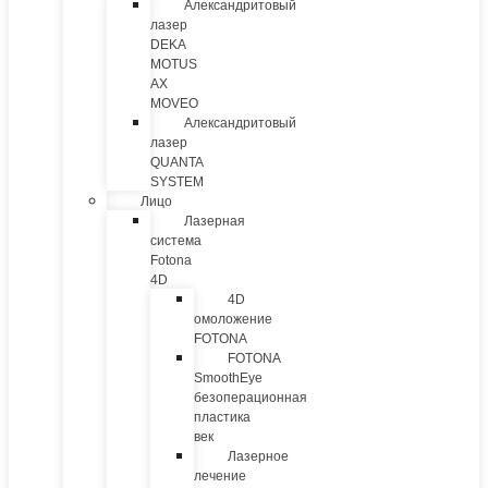
Александритовый
лазер
DEKA
MOTUS
AX
MOVEO
Александритовый
лазер
QUANTA
SYSTEM
Лицо
Лазерная
система
Fotona
4D
4D
омоложение
FOTONA
FOTONA
SmoothEye
безоперационная
пластика
век
Лазерное
лечение