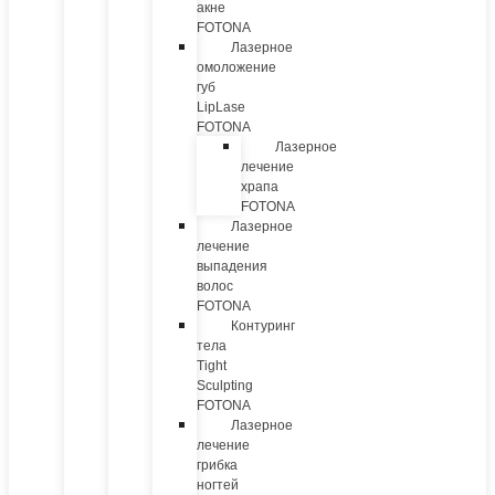
акне
FOTONA
Лазерное
омоложение
губ
LipLase
FOTONA
Лазерное
лечение
храпа
FOTONA
Лазерное
лечение
выпадения
волос
FOTONA
Контуринг
тела
Tight
Sculpting
FOTONA
Лазерное
лечение
грибка
ногтей