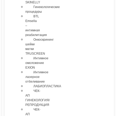
SKINELLY
Гинекологические
процедуры
BTL
Emsella
–
интимная
реабилитация
Онкоскрининг
шейки
матки
TRUSCREEN
Интимное
омоложение
EXION
Интимное
лазерное
отбеливание
ЛАБИОПЛАСТИКА
ЧЕК-
АП
ГИНЕКОЛОГИЯ/
РЕПРОДУКЦИЯ
ЧЕК-
АП