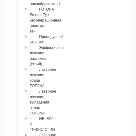
новообразований
FOTONA
SmoothEye
безоперационная
пластика
век
Процедурный
кабинет
Эффективное
лечение
растяжек
(стрий)
Лазерное
лечение
храпа
FOTONA
Лазерное
лечение
выпадения
волос
FOTONA
HELEO4
В
ТРИХОЛОГИИ
Лазерное