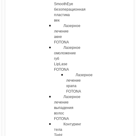
SmoothEye
безоперационная
пластика
век
Лазерное
лечение
акне
FOTONA
Лазерное
омоложение
губ
LipLase
FOTONA
Лазерное
лечение
храпа
FOTONA
Лазерное
лечение
выпадения
волос
FOTONA
Контуринг
тела
Tight