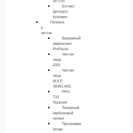
APTOS
Ботокс/
Диспорт/
Ксеомин
Пилинги
и
чистки
Вакуумный
аквапилинг
ProFacial
Чистки
лица
GIGI
Чистки
лица
M.A.D
SKINCARE
PRX-
T33
Терапия
Лазерный
карбоновый
пилинг
Программа
ухода