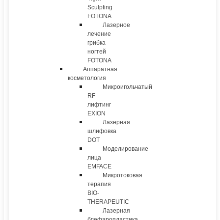
Sculpting
FOTONA
Лазерное
лечение
грибка
ногтей
FOTONA
Аппаратная
косметология
Микроигольчатый
RF-
лифтинг
EXION
Лазерная
шлифовка
DOT
Моделирование
лица
EMFACE
Микротоковая
терапия
BIO-
THERAPEUTIC
Лазерная
блефаропластика