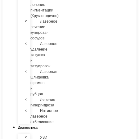
лечение
пигментации
(Круглогодично)
Лазерное
лечение
купероза-
сосудов
Лазерное
удаление
татуажа
и
татуировок
Лазерная
шлифовка
шрамов
и
рубцов
Лечение
гипергидроза
Интимное
лазерное
отбеливание
Диагностика
УЗИ