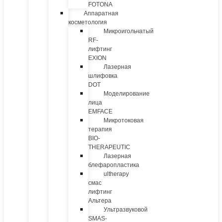
FOTONA
Аппаратная
косметология
Микроигольчатый
RF-
лифтинг
EXION
Лазерная
шлифовка
DOT
Моделирование
лица
EMFACE
Микротоковая
терапия
BIO-
THERAPEUTIC
Лазерная
блефаропластика
ultherapy
смас
лифтинг
Альтера
Ультразвуковой
SMAS-