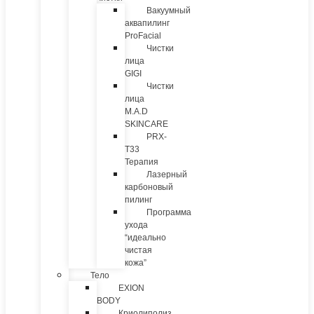
Вакуумный
аквапилинг
ProFacial
Чистки
лица
GIGI
Чистки
лица
M.A.D
SKINCARE
PRX-
T33
Терапия
Лазерный
карбоновый
пилинг
Программа
ухода
“идеально
чистая
кожа”
Тело
EXION
BODY
Криолиполиз