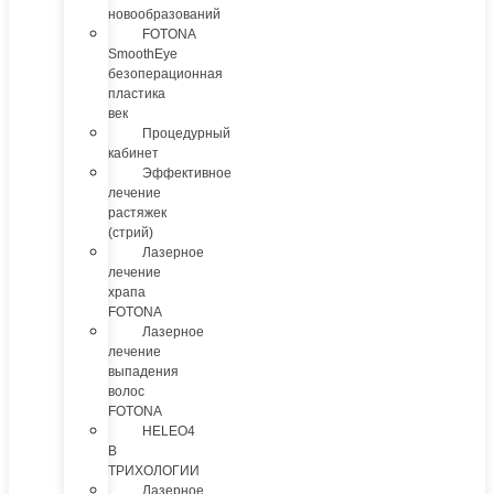
новообразований
FOTONA
SmoothEye
безоперационная
пластика
век
Процедурный
кабинет
Эффективное
лечение
растяжек
(стрий)
Лазерное
лечение
храпа
FOTONA
Лазерное
лечение
выпадения
волос
FOTONA
HELEO4
В
ТРИХОЛОГИИ
Лазерное