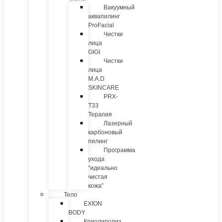
Вакуумный
аквапилинг
ProFacial
Чистки
лица
GIGI
Чистки
лица
M.A.D
SKINCARE
PRX-
T33
Терапия
Лазерный
карбоновый
пилинг
Программа
ухода
“идеально
чистая
кожа”
Тело
EXION
BODY
Криолиполиз