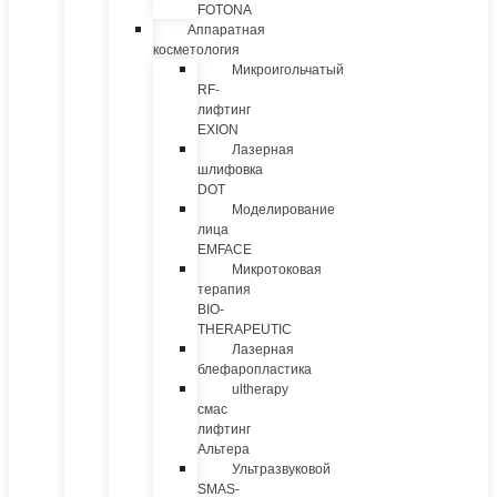
FOTONA
Аппаратная
косметология
Микроигольчатый
RF-
лифтинг
EXION
Лазерная
шлифовка
DOT
Моделирование
лица
EMFACE
Микротоковая
терапия
BIO-
THERAPEUTIC
Лазерная
блефаропластика
ultherapy
смас
лифтинг
Альтера
Ультразвуковой
SMAS-