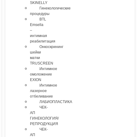
SKINELLY
Гинекологические
процедуры
BTL
Emsella
–
интимная
реабилитация
Онкоскрининг
шейки
матки
TRUSCREEN
Интимное
омоложение
EXION
Интимное
лазерное
отбеливание
ЛАБИОПЛАСТИКА
ЧЕК-
АП
ГИНЕКОЛОГИЯ/
РЕПРОДУКЦИЯ
ЧЕК-
АП