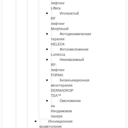
лифтинг
Liftera
Игольчатый
RF
лифтинг
Morpheus8
Фотодинамическая
терапия
HELEO4
Фотоомоложение
Lumecca
Неинвазивный
RF-
лифтинг
FORMA
Безинъекционная
мезотерапия
DERMADROP
TDA™
Омоложение
на
Неодимовом
лазере
Инъекционная
косметология