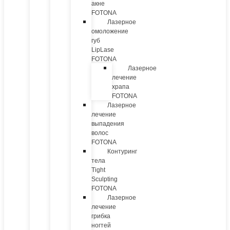
акне
FOTONA
Лазерное
омоложение
губ
LipLase
FOTONA
Лазерное
лечение
храпа
FOTONA
Лазерное
лечение
выпадения
волос
FOTONA
Контуринг
тела
Tight
Sculpting
FOTONA
Лазерное
лечение
грибка
ногтей