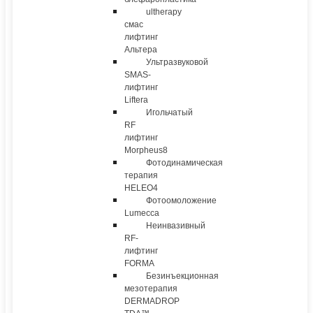
ultherapy
смас
лифтинг
Альтера
Ультразвуковой
SMAS-
лифтинг
Liftera
Игольчатый
RF
лифтинг
Morpheus8
Фотодинамическая
терапия
HELEO4
Фотоомоложение
Lumecca
Неинвазивный
RF-
лифтинг
FORMA
Безинъекционная
мезотерапия
DERMADROP