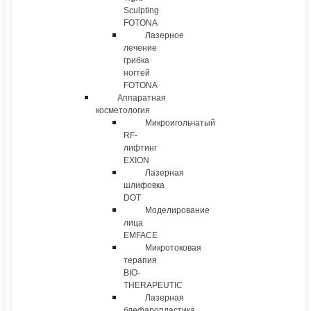
Sculpting
FOTONA
Лазерное
лечение
грибка
ногтей
FOTONA
Аппаратная
косметология
Микроигольчатый
RF-
лифтинг
EXION
Лазерная
шлифовка
DOT
Моделирование
лица
EMFACE
Микротоковая
терапия
BIO-
THERAPEUTIC
Лазерная
блефаропластика