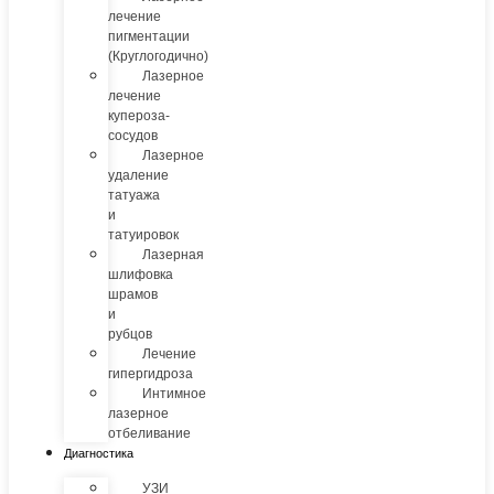
лечение
пигментации
(Круглогодично)
Лазерное
лечение
купероза-
сосудов
Лазерное
удаление
татуажа
и
татуировок
Лазерная
шлифовка
шрамов
и
рубцов
Лечение
гипергидроза
Интимное
лазерное
отбеливание
Диагностика
УЗИ