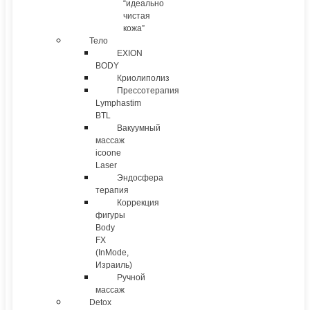
“идеально
чистая
кожа”
Тело
EXION
BODY
Криолиполиз
Прессотерапия
Lymphastim
BTL
Вакуумный
массаж
icoone
Laser
Эндосфера
терапия
Коррекция
фигуры
Body
FX
(InMode,
Израиль)
Ручной
массаж
Detox