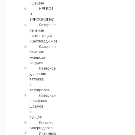
FOTONA
HELEO4
В
ТРИХОЛОГИИ
Лазерное
лечение
пигментации
(Круглогодично)
Лазерное
лечение
купероза-
сосудов
Лазерное
удаление
татуажа
и
татуировок
Лазерная
шлифовка
шрамов
и
рубцов
Лечение
гипергидроза
Интимное