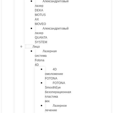
Александритовый
лазер
DEKA
MOTUS
AX
MOVEO
Александритовый
лазер
QUANTA
SYSTEM
Лицо
Лазерная
система
Fotona
4D
4D
омоложение
FOTONA
FOTONA
SmoothEye
безоперационная
пластика
век
Лазерное
лечение