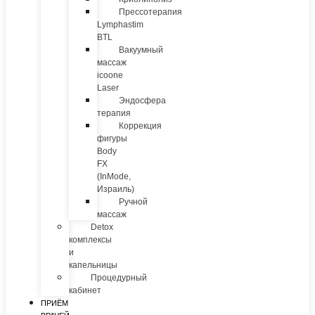
Прессотерапия
Lymphastim
BTL
Вакуумный
массаж
icoone
Laser
Эндосфера
терапия
Коррекция
фигуры
Body
FX
(InMode,
Израиль)
Ручной
массаж
Detox
комплексы
и
капельницы
Процедурный
кабинет
ПРИЁМ