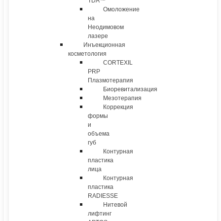
TDA™
Омоложение
на
Неодимовом
лазере
Инъекционная
косметология
CORTEXIL
PRP
Плазмотерапия
Биоревитализация
Мезотерапия
Коррекция
формы
и
объема
губ
Контурная
пластика
лица
Контурная
пластика
RADIESSE
Нитевой
лифтинг