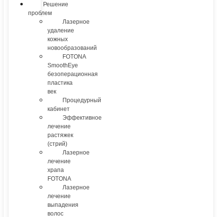
Решение
проблем
Лазерное
удаление
кожных
новообразований
FOTONA
SmoothEye
безоперационная
пластика
век
Процедурный
кабинет
Эффективное
лечение
растяжек
(стрий)
Лазерное
лечение
храпа
FOTONA
Лазерное
лечение
выпадения
волос