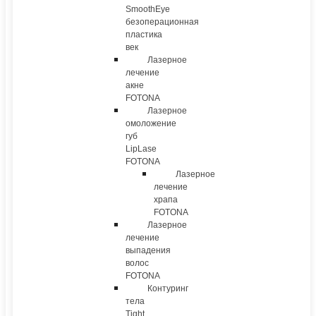
SmoothEye
безоперационная
пластика
век
Лазерное
лечение
акне
FOTONA
Лазерное
омоложение
губ
LipLase
FOTONA
Лазерное
лечение
храпа
FOTONA
Лазерное
лечение
выпадения
волос
FOTONA
Контуринг
тела
Tight