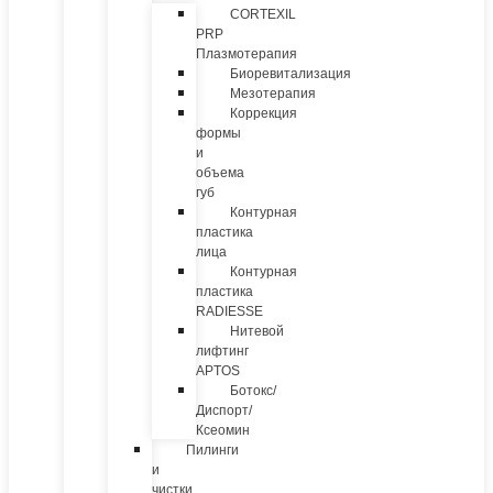
CORTEXIL
PRP
Плазмотерапия
Биоревитализация
Мезотерапия
Коррекция
формы
и
объема
губ
Контурная
пластика
лица
Контурная
пластика
RADIESSE
Нитевой
лифтинг
APTOS
Ботокс/
Диспорт/
Ксеомин
Пилинги
и
чистки