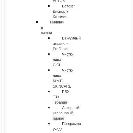
APTOS
Ботокс/
Диспорт/
Ксеомин
Пилинги
и
чистки
Вакуумный
аквапилинг
ProFacial
Чистки
лица
GIGI
Чистки
лица
M.A.D
SKINCARE
PRX-
T33
Терапия
Лазерный
карбоновый
пилинг
Программа
ухода