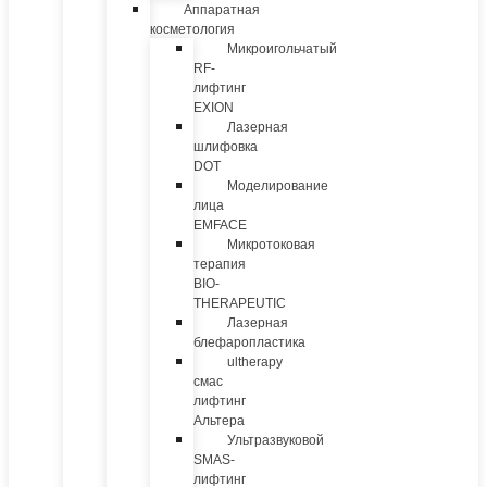
Аппаратная
косметология
Микроигольчатый
RF-
лифтинг
EXION
Лазерная
шлифовка
DOT
Моделирование
лица
EMFACE
Микротоковая
терапия
BIO-
THERAPEUTIC
Лазерная
блефаропластика
ultherapy
смас
лифтинг
Альтера
Ультразвуковой
SMAS-
лифтинг