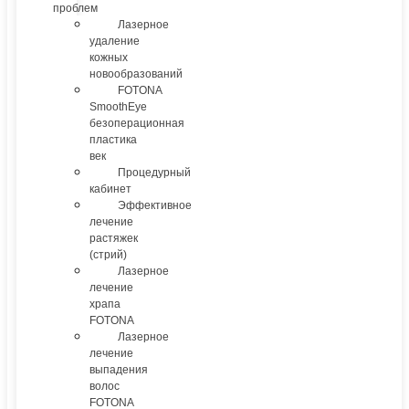
проблем
Лазерное
удаление
кожных
новообразований
FOTONA
SmoothEye
безоперационная
пластика
век
Процедурный
кабинет
Эффективное
лечение
растяжек
(стрий)
Лазерное
лечение
храпа
FOTONA
Лазерное
лечение
выпадения
волос
FOTONA