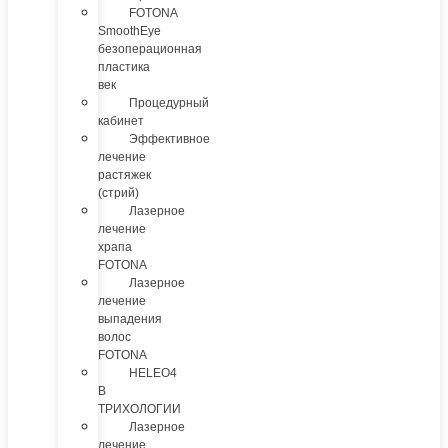
FOTONA
SmoothEye
безоперационная
пластика
век
Процедурный
кабинет
Эффективное
лечение
растяжек
(стрий)
Лазерное
лечение
храпа
FOTONA
Лазерное
лечение
выпадения
волос
FOTONA
HELEO4
В
ТРИХОЛОГИИ
Лазерное
лечение