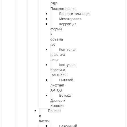
PRP
Плазмотерапия
Биоревитализация
Мезотерапия
Коррекция
формы
и
объема
губ
Контурная
пластика
лица
Контурная
пластика
RADIESSE
Нитевой
лифтинг
APTOS
Ботокс/
Диспорт/
Ксеомин
Пилинги
и
чистки
Вакуумный