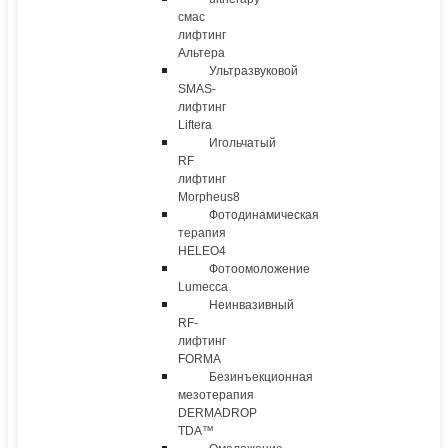
смас
лифтинг
Альтера
Ультразвуковой
SMAS-
лифтинг
Liftera
Игольчатый
RF
лифтинг
Morpheus8
Фотодинамическая
терапия
HELEO4
Фотоомоложение
Lumecca
Неинвазивный
RF-
лифтинг
FORMA
Безинъекционная
мезотерапия
DERMADROP
TDA™