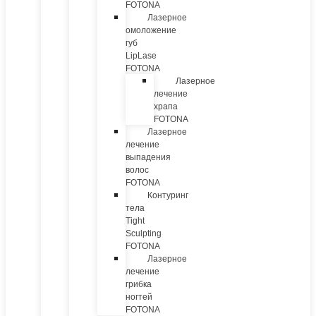
FOTONA
Лазерное
омоложение
губ
LipLase
FOTONA
Лазерное
лечение
храпа
FOTONA
Лазерное
лечение
выпадения
волос
FOTONA
Контуринг
тела
Tight
Sculpting
FOTONA
Лазерное
лечение
грибка
ногтей
FOTONA