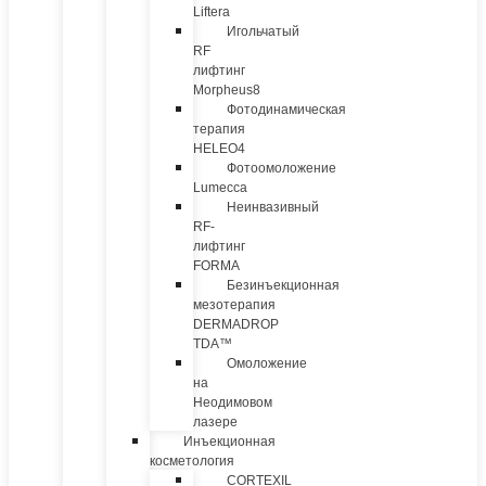
Liftera
Игольчатый
RF
лифтинг
Morpheus8
Фотодинамическая
терапия
HELEO4
Фотоомоложение
Lumecca
Неинвазивный
RF-
лифтинг
FORMA
Безинъекционная
мезотерапия
DERMADROP
TDA™
Омоложение
на
Неодимовом
лазере
Инъекционная
косметология
CORTEXIL