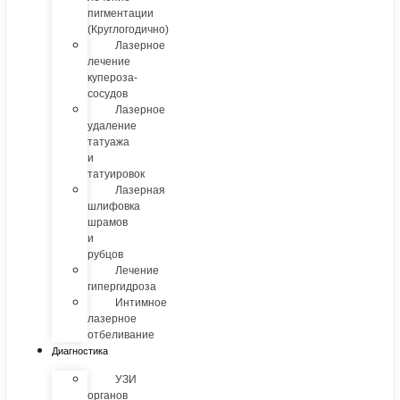
пигментации
(Круглогодично)
Лазерное
лечение
купероза-
сосудов
Лазерное
удаление
татуажа
и
татуировок
Лазерная
шлифовка
шрамов
и
рубцов
Лечение
гипергидроза
Интимное
лазерное
отбеливание
Диагностика
УЗИ
органов