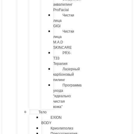
аквапилинг
ProFacial
Чистки
лица
GIGI
Чистки
лица
M.A.D
SKINCARE
PRX-
T33
Терапия
Лазерный
карбоновый
пилинг
Программа
ухода
“идеально
чистая
кожа”
Тело
EXION
BODY
Криолиполиз
Прессотерапия