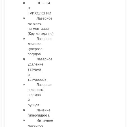
HELEO4
В
ТРИХОЛОГИИ
Лазерное
лечение
пигментации
(Круглогодично)
Лазерное
лечение
купероза-
сосудов
Лазерное
удаление
татуажа
и
татуировок
Лазерная
шлифовка
шрамов
и
рубцов
Лечение
гипергидроза
Интимное
лазерное