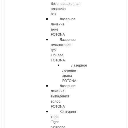
безоперационная
пластика
век
Лазерное
лечение
акне
FOTONA
Лазерное
омоложение
губ
LipLase
FOTONA
Лазерное
лечение
храпа
FOTONA
Лазерное
лечение
выпадения
волос
FOTONA
Контуринг
тела
Tight
Sculpting