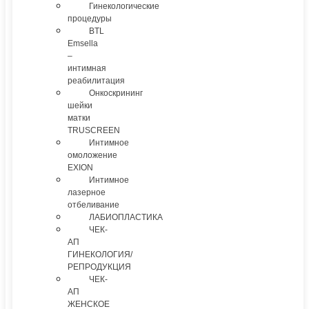
Гинекологические
процедуры
BTL
Emsella
–
интимная
реабилитация
Онкоскрининг
шейки
матки
TRUSCREEN
Интимное
омоложение
EXION
Интимное
лазерное
отбеливание
ЛАБИОПЛАСТИКА
ЧЕК-
АП
ГИНЕКОЛОГИЯ/
РЕПРОДУКЦИЯ
ЧЕК-
АП
ЖЕНСКОЕ