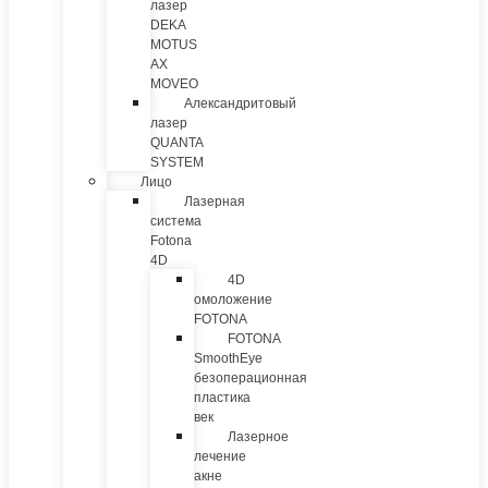
лазер
DEKA
MOTUS
AX
MOVEO
Александритовый
лазер
QUANTA
SYSTEM
Лицо
Лазерная
система
Fotona
4D
4D
омоложение
FOTONA
FOTONA
SmoothEye
безоперационная
пластика
век
Лазерное
лечение
акне