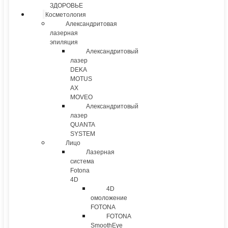
ЗДОРОВЬЕ
Косметология
Александритовая
лазерная
эпиляция
Александритовый
лазер
DEKA
MOTUS
AX
MOVEO
Александритовый
лазер
QUANTA
SYSTEM
Лицо
Лазерная
система
Fotona
4D
4D
омоложение
FOTONA
FOTONA
SmoothEye