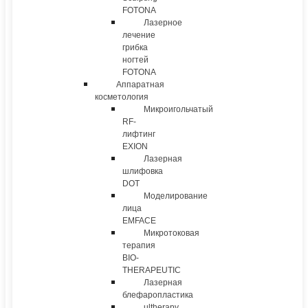
FOTONA
Лазерное
лечение
грибка
ногтей
FOTONA
Аппаратная
косметология
Микроигольчатый
RF-
лифтинг
EXION
Лазерная
шлифовка
DOT
Моделирование
лица
EMFACE
Микротоковая
терапия
BIO-
THERAPEUTIC
Лазерная
блефаропластика
ultherapy