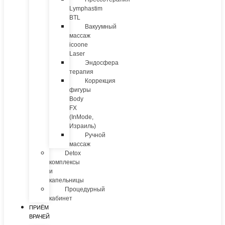
Lymphastim
BTL
Вакуумный
массаж
icoone
Laser
Эндосфера
терапия
Коррекция
фигуры
Body
FX
(InMode,
Израиль)
Ручной
массаж
Detox
комплексы
и
капельницы
Процедурный
кабинет
ПРИЁМ
ВРАЧЕЙ