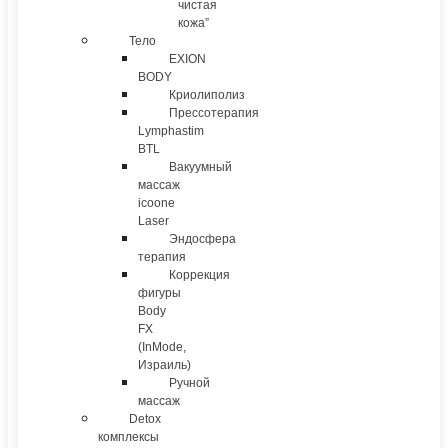
чистая
кожа”
Тело
EXION
BODY
Криолиполиз
Прессотерапия
Lymphastim
BTL
Вакуумный
массаж
icoone
Laser
Эндосфера
терапия
Коррекция
фигуры
Body
FX
(InMode,
Израиль)
Ручной
массаж
Detox
комплексы