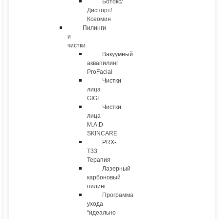
Ботокс/
Диспорт/
Ксеомин
Пилинги
и
чистки
Вакуумный
аквапилинг
ProFacial
Чистки
лица
GIGI
Чистки
лица
M.A.D
SKINCARE
PRX-
T33
Терапия
Лазерный
карбоновый
пилинг
Программа
ухода
“идеально