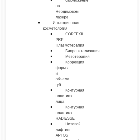
Омоложение
на
Неодимовом
лазере
Инъекционная
косметология
CORTEXIL
PRP
Плазмотерапия
Биоревитализация
Мезотерапия
Коррекция
формы
и
объема
губ
Контурная
пластика
лица
Контурная
пластика
RADIESSE
Нитевой
лифтинг
APTOS