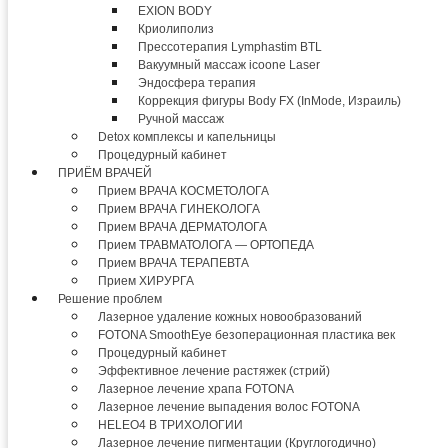
EXION BODY
Криолиполиз
Прессотерапия Lymphastim BTL
Вакуумный массаж icoone Laser
Эндосфера терапия
Коррекция фигуры Body FX (InMode, Израиль)
Ручной массаж
Detox комплексы и капельницы
Процедурный кабинет
ПРИЁМ ВРАЧЕЙ
Прием ВРАЧА КОСМЕТОЛОГА
Прием ВРАЧА ГИНЕКОЛОГА
Прием ВРАЧА ДЕРМАТОЛОГА
Прием ТРАВМАТОЛОГА — ОРТОПЕДА
Прием ВРАЧА ТЕРАПЕВТА
Прием ХИРУРГА
Решение проблем
Лазерное удаление кожных новообразований
FOTONA SmoothEye безоперационная пластика век
Процедурный кабинет
Эффективное лечение растяжек (стрий)
Лазерное лечение храпа FOTONA
Лазерное лечение выпадения волос FOTONA
HELEO4 В ТРИХОЛОГИИ
Лазерное лечение пигментации (Круглогодично)