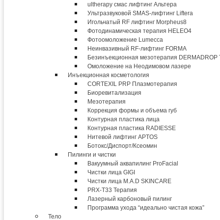
ultherapy смас лифтинг Альтера
Ультразвуковой SMAS-лифтинг Liftera
Игольчатый RF лифтинг Morpheus8
Фотодинамическая терапия HELEO4
Фотоомоложение Lumecca
Неинвазивный RF-лифтинг FORMA
Безинъекционная мезотерапия DERMADROP
Омоложение на Неодимовом лазере
Инъекционная косметология
CORTEXIL PRP Плазмотерапия
Биоревитализация
Мезотерапия
Коррекция формы и объема губ
Контурная пластика лица
Контурная пластика RADIESSE
Нитевой лифтинг APTOS
Ботокс/Диспорт/Ксеомин
Пилинги и чистки
Вакуумный аквапилинг ProFacial
Чистки лица GIGI
Чистки лица M.A.D SKINCARE
PRX-T33 Терапия
Лазерный карбоновый пилинг
Программа ухода “идеально чистая кожа”
Тело