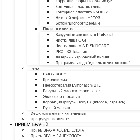
Коррекция формы и объема губ
Контурная пластика лица
Контурная пластика RADIESSE
Нитевой лифтинг APTOS
Ботокс/Диспорт/Ксеомин
Пилинги и чистки
Вакуумный аквапилинг ProFacial
Чистки лица GIGI
Чистки лица M.A.D SKINCARE
PRX-T33 Терапия
Лазерный карбоновый пилинг
Программа ухода “идеально чистая кожа”
Тело
EXION BODY
Криолиполиз
Прессотерапия Lymphastim BTL
Вакуумный массаж icoone Laser
Эндосфера терапия
Коррекция фигуры Body FX (InMode, Израиль)
Ручной массаж
Detox комплексы и капельницы
Процедурный кабинет
ПРИЁМ ВРАЧЕЙ
Прием ВРАЧА КОСМЕТОЛОГА
Прием ВРАЧА ГИНЕКОЛОГА