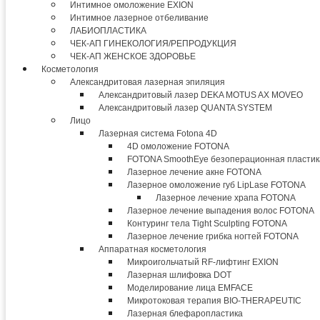
Интимное омоложение EXION
Интимное лазерное отбеливание
ЛАБИОПЛАСТИКА
ЧЕК-АП ГИНЕКОЛОГИЯ/РЕПРОДУКЦИЯ
ЧЕК-АП ЖЕНСКОЕ ЗДОРОВЬЕ
Косметология
Александритовая лазерная эпиляция
Александритовый лазер DEKA MOTUS AX MOVEO
Александритовый лазер QUANTA SYSTEM
Лицо
Лазерная система Fotona 4D
4D омоложение FOTONA
FOTONA SmoothEye безоперационная пластик
Лазерное лечение акне FOTONA
Лазерное омоложение губ LipLase FOTONA
Лазерное лечение храпа FOTONA
Лазерное лечение выпадения волос FOTONA
Контуринг тела Tight Sculpting FOTONA
Лазерное лечение грибка ногтей FOTONA
Аппаратная косметология
Микроигольчатый RF-лифтинг EXION
Лазерная шлифовка DOT
Моделирование лица EMFACE
Микротоковая терапия BIO-THERAPEUTIC
Лазерная блефаропластика