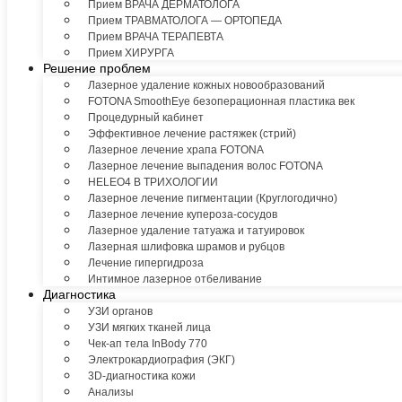
Прием ВРАЧА ДЕРМАТОЛОГА
Прием ТРАВМАТОЛОГА — ОРТОПЕДА
Прием ВРАЧА ТЕРАПЕВТА
Прием ХИРУРГА
Решение проблем
Лазерное удаление кожных новообразований
FOTONA SmoothEye безоперационная пластика век
Процедурный кабинет
Эффективное лечение растяжек (стрий)
Лазерное лечение храпа FOTONA
Лазерное лечение выпадения волос FOTONA
HELEO4 В ТРИХОЛОГИИ
Лазерное лечение пигментации (Круглогодично)
Лазерное лечение купероза-сосудов
Лазерное удаление татуажа и татуировок
Лазерная шлифовка шрамов и рубцов
Лечение гипергидроза
Интимное лазерное отбеливание
Диагностика
УЗИ органов
УЗИ мягких тканей лица
Чек-ап тела InBody 770
Электрокардиография (ЭКГ)
3D-диагностика кожи
Анализы