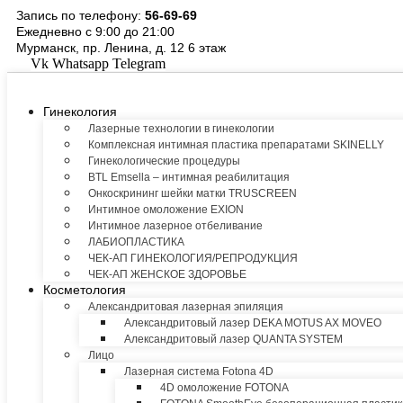
Перейти
Запись по телефону:
56-69-69
к
Ежедневно с 9:00 до 21:00
содержимому
Мурманск, пр. Ленина, д. 12 6 этаж
Vk
Whatsapp
Telegram
Гинекология
Лазерные технологии в гинекологии
Комплексная интимная пластика препаратами SKINELLY
Гинекологические процедуры
BTL Emsella – интимная реабилитация
Онкоскрининг шейки матки TRUSCREEN
Интимное омоложение EXION
Интимное лазерное отбеливание
ЛАБИОПЛАСТИКА
ЧЕК-АП ГИНЕКОЛОГИЯ/РЕПРОДУКЦИЯ
ЧЕК-АП ЖЕНСКОЕ ЗДОРОВЬЕ
Косметология
Александритовая лазерная эпиляция
Александритовый лазер DEKA MOTUS AX MOVEO
Александритовый лазер QUANTA SYSTEM
Лицо
Лазерная система Fotona 4D
4D омоложение FOTONA