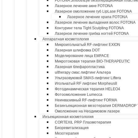
FOTONA SmoothEye безоперационная пластик
Лазерное лечение акне FOTONA
Лазерное омоложение губ LipLase FOTONA
Лазерное лечение храпа FOTONA
Лазерное лечение выпадения волос FOTONA
Контуринг тела Tight Sculpting FOTONA
Лазерное лечение грибка ногтей FOTONA
Аппаратная косметология
Микроигольчатый RF-лифтинг EXION
Лазерная шлифовка DOT
Моделирование лица EMFACE
Микротоковая терапия BIO-THERAPEUTIC
Лазерная блефаропластика
ultherapy смас лифтинг Альтера
Ультразвуковой SMAS-лифтинг Liftera
Игольчатый RF лифтинг Morpheus8
Фотодинамическая терапия HELEO4
Фотоомоложение Lumecca
Неинвазивный RF-лифтинг FORMA
Безинъекционная мезотерапия DERMADROP
Омоложение на Неодимовом лазере
Инъекционная косметология
CORTEXIL PRP Плазмотерапия
Биоревитализация
Мезотерапия