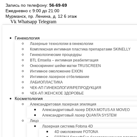
Перейти
Запись по телефону:
56-69-69
к
Ежедневно с 9:00 до 21:00
содержимому
Мурманск, пр. Ленина, д. 12 6 этаж
Vk
Whatsapp
Telegram
Гинекология
Лазерные технологии в гинекологии
Комплексная интимная пластика препаратами SKINELLY
Гинекологические процедуры
BTL Emsella – интимная реабилитация
Онкоскрининг шейки матки TRUSCREEN
Интимное омоложение EXION
Интимное лазерное отбеливание
ЛАБИОПЛАСТИКА
ЧЕК-АП ГИНЕКОЛОГИЯ/РЕПРОДУКЦИЯ
ЧЕК-АП ЖЕНСКОЕ ЗДОРОВЬЕ
Косметология
Александритовая лазерная эпиляция
Александритовый лазер DEKA MOTUS AX MOVEO
Александритовый лазер QUANTA SYSTEM
Лицо
Лазерная система Fotona 4D
4D омоложение FOTONA