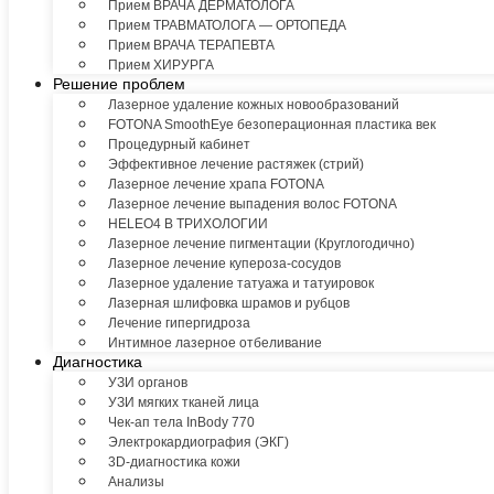
Прием ВРАЧА ДЕРМАТОЛОГА
Прием ТРАВМАТОЛОГА — ОРТОПЕДА
Прием ВРАЧА ТЕРАПЕВТА
Прием ХИРУРГА
Решение проблем
Лазерное удаление кожных новообразований
FOTONA SmoothEye безоперационная пластика век
Процедурный кабинет
Эффективное лечение растяжек (стрий)
Лазерное лечение храпа FOTONA
Лазерное лечение выпадения волос FOTONA
HELEO4 В ТРИХОЛОГИИ
Лазерное лечение пигментации (Круглогодично)
Лазерное лечение купероза-сосудов
Лазерное удаление татуажа и татуировок
Лазерная шлифовка шрамов и рубцов
Лечение гипергидроза
Интимное лазерное отбеливание
Диагностика
УЗИ органов
УЗИ мягких тканей лица
Чек-ап тела InBody 770
Электрокардиография (ЭКГ)
3D-диагностика кожи
Анализы