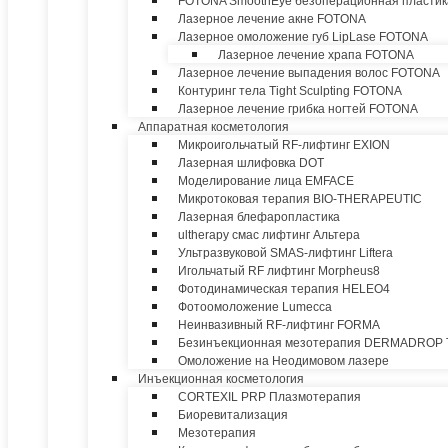
FOTONA SmoothEye безоперационная пластик
Лазерное лечение акне FOTONA
Лазерное омоложение губ LipLase FOTONA
Лазерное лечение храпа FOTONA
Лазерное лечение выпадения волос FOTONA
Контуринг тела Tight Sculpting FOTONA
Лазерное лечение грибка ногтей FOTONA
Аппаратная косметология
Микроигольчатый RF-лифтинг EXION
Лазерная шлифовка DOT
Моделирование лица EMFACE
Микротоковая терапия BIO-THERAPEUTIC
Лазерная блефаропластика
ultherapy смас лифтинг Альтера
Ультразвуковой SMAS-лифтинг Liftera
Игольчатый RF лифтинг Morpheus8
Фотодинамическая терапия HELEO4
Фотоомоложение Lumecca
Неинвазивный RF-лифтинг FORMA
Безинъекционная мезотерапия DERMADROP
Омоложение на Неодимовом лазере
Инъекционная косметология
CORTEXIL PRP Плазмотерапия
Биоревитализация
Мезотерапия