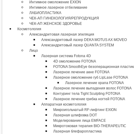
Интимное омоложение EXION
Интимное лазерное отбеливание
ЛАБИОПЛАСТИКА
ЧЕК-АП ГИНЕКОЛОГИЯ/РЕПРОДУКЦИЯ
ЧЕК-АП ЖЕНСКОЕ ЗДОРОВЬЕ
Косметология
Александритовая лазерная эпиляция
Александритовый лазер DEKA MOTUS AX MOVEO
Александритовый лазер QUANTA SYSTEM
Лицо
Лазерная система Fotona 4D
4D омоложение FOTONA
FOTONA SmoothEye безоперационная пластик
Лазерное лечение акне FOTONA
Лазерное омоложение губ LipLase FOTONA
Лазерное лечение храпа FOTONA
Лазерное лечение выпадения волос FOTONA
Контуринг тела Tight Sculpting FOTONA
Лазерное лечение грибка ногтей FOTONA
Аппаратная косметология
Микроигольчатый RF-лифтинг EXION
Лазерная шлифовка DOT
Моделирование лица EMFACE
Микротоковая терапия BIO-THERAPEUTIC
Лазерная блефаропластика