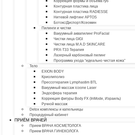
Коррекция формы и объема губ
Контурная пластика лица
Контурная пластика RADIESSE
Нитевой лифтинг APTOS
Ботокс/Диспорт/Ксеомин
Пилинги и чистки
Вакуумный аквапилинг ProFacial
Чистки лица GIGI
Чистки лица M.A.D SKINCARE
PRX-T33 Терапия
Лазерный карбоновый пилинг
Программа ухода “идеально чистая кожа”
Тело
EXION BODY
Криолиполиз
Прессотерапия Lymphastim BTL
Вакуумный массаж icoone Laser
Эндосфера терапия
Коррекция фигуры Body FX (InMode, Израиль)
Ручной массаж
Detox комплексы и капельницы
Процедурный кабинет
ПРИЁМ ВРАЧЕЙ
Прием ВРАЧА КОСМЕТОЛОГА
Прием ВРАЧА ГИНЕКОЛОГА