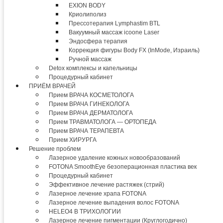
EXION BODY
Криолиполиз
Прессотерапия Lymphastim BTL
Вакуумный массаж icoone Laser
Эндосфера терапия
Коррекция фигуры Body FX (InMode, Израиль)
Ручной массаж
Detox комплексы и капельницы
Процедурный кабинет
ПРИЁМ ВРАЧЕЙ
Прием ВРАЧА КОСМЕТОЛОГА
Прием ВРАЧА ГИНЕКОЛОГА
Прием ВРАЧА ДЕРМАТОЛОГА
Прием ТРАВМАТОЛОГА — ОРТОПЕДА
Прием ВРАЧА ТЕРАПЕВТА
Прием ХИРУРГА
Решение проблем
Лазерное удаление кожных новообразований
FOTONA SmoothEye безоперационная пластика век
Процедурный кабинет
Эффективное лечение растяжек (стрий)
Лазерное лечение храпа FOTONA
Лазерное лечение выпадения волос FOTONA
HELEO4 В ТРИХОЛОГИИ
Лазерное лечение пигментации (Круглогодично)