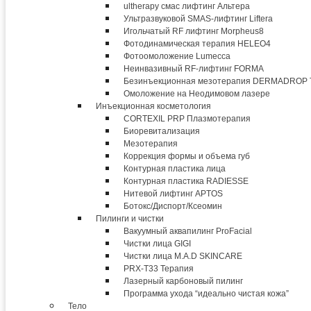
ultherapy смас лифтинг Альтера
Ультразвуковой SMAS-лифтинг Liftera
Игольчатый RF лифтинг Morpheus8
Фотодинамическая терапия HELEO4
Фотоомоложение Lumecca
Неинвазивный RF-лифтинг FORMA
Безинъекционная мезотерапия DERMADROP
Омоложение на Неодимовом лазере
Инъекционная косметология
CORTEXIL PRP Плазмотерапия
Биоревитализация
Мезотерапия
Коррекция формы и объема губ
Контурная пластика лица
Контурная пластика RADIESSE
Нитевой лифтинг APTOS
Ботокс/Диспорт/Ксеомин
Пилинги и чистки
Вакуумный аквапилинг ProFacial
Чистки лица GIGI
Чистки лица M.A.D SKINCARE
PRX-T33 Терапия
Лазерный карбоновый пилинг
Программа ухода “идеально чистая кожа”
Тело