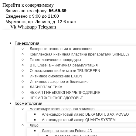
Перейти к содержимому
Запись по телефону:
56-69-69
Ежедневно с 9:00 до 21:00
Мурманск, пр. Ленина, д. 12 6 этаж
Vk
Whatsapp
Telegram
Гинекология
Лазерные технологии в гинекологии
Комплексная интимная пластика препаратами SKINELLY
Гинекологические процедуры
BTL Emsella – интимная реабилитация
Онкоскрининг шейки матки TRUSCREEN
Интимное омоложение EXION
Интимное лазерное отбеливание
ЛАБИОПЛАСТИКА
ЧЕК-АП ГИНЕКОЛОГИЯ/РЕПРОДУКЦИЯ
ЧЕК-АП ЖЕНСКОЕ ЗДОРОВЬЕ
Косметология
Александритовая лазерная эпиляция
Александритовый лазер DEKA MOTUS AX MOVEO
Александритовый лазер QUANTA SYSTEM
Лицо
Лазерная система Fotona 4D