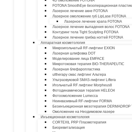
4D омоложение FOTONA
FOTONA SmoothEye безоперационная пластик
Лазерное лечение акне FOTONA
Лазерное омоложение губ LipLase FOTONA
Лазерное лечение храпа FOTONA
Лазерное лечение выпадения волос FOTONA
Контуринг тела Tight Sculpting FOTONA
Лазерное лечение грибка ногтей FOTONA
Аппаратная косметология
Микроигольчатый RF-лифтинг EXION
Лазерная шлифовка DOT
Моделирование лица EMFACE
Микротоковая терапия BIO-THERAPEUTIC
Лазерная блефаропластика
ultherapy смас лифтинг Альтера
Ультразвуковой SMAS-лифтинг Liftera
Игольчатый RF лифтинг Morpheus8
Фотодинамическая терапия HELEO4
Фотоомоложение Lumecca
Неинвазивный RF-лифтинг FORMA
Безинъекционная мезотерапия DERMADROP
Омоложение на Неодимовом лазере
Инъекционная косметология
CORTEXIL PRP Плазмотерапия
Биоревитализация