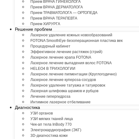
Прием ВРАЧА ГИНЕКОЛОГА
Прием ВРАЧА ДЕРМАТОЛОГА
Прием ТРАВМАТОЛОГА — ОРТОПЕДА
Прием ВРАЧА ТЕРАПЕВТА
Прием ХИРУРГА
Решение проблем
Лазерное удаление кожных новообразований
FOTONA SmoothEye безоперационная пластика век
Процедурный кабинет
Эффективное лечение растяжек (стрий)
Лазерное лечение храпа FOTONA
Лазерное лечение выпадения волос FOTONA
HELEO4 В ТРИХОЛОГИИ
Лазерное лечение пигментации (Круглогодично)
Лазерное лечение купероза-сосудов
Лазерное удаление татуажа и татуировок
Лазерная шлифовка шрамов и рубцов
Лечение гипергидроза
Интимное лазерное отбеливание
Диагностика
УЗИ органов
УЗИ мягких тканей лица
Чек-ап тела InBody 770
Электрокардиография (ЭКГ)
3D-диагностика кожи