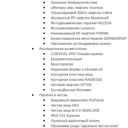
Лазерная блефаропластика
ultherapy смас лифтинг Альтера
Ультразвуковой SMAS-лифтинг Liftera
Игольчатый RF лифтинг Morpheus8
Фотодинамическая терапия HELEO4
Фотоомоложение Lumecca
Неинвазивный RF-лифтинг FORMA
Безинъекционная мезотерапия DERMADROP
Омоложение на Неодимовом лазере
Инъекционная косметология
CORTEXIL PRP Плазмотерапия
Биоревитализация
Мезотерапия
Коррекция формы и объема губ
Контурная пластика лица
Контурная пластика RADIESSE
Нитевой лифтинг APTOS
Ботокс/Диспорт/Ксеомин
Пилинги и чистки
Вакуумный аквапилинг ProFacial
Чистки лица GIGI
Чистки лица M.A.D SKINCARE
PRX-T33 Терапия
Лазерный карбоновый пилинг
Программа ухода “идеально чистая кожа”