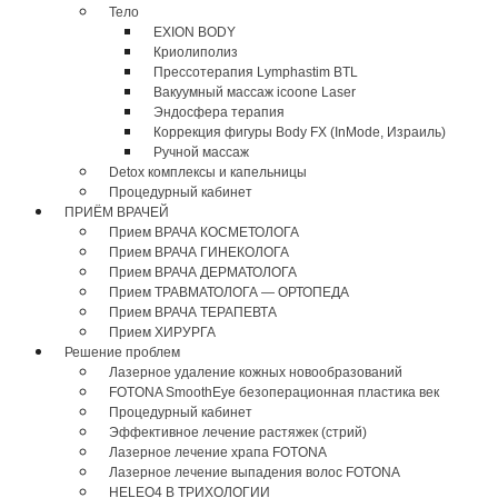
Тело
EXION BODY
Криолиполиз
Прессотерапия Lymphastim BTL
Вакуумный массаж icoone Laser
Эндосфера терапия
Коррекция фигуры Body FX (InMode, Израиль)
Ручной массаж
Detox комплексы и капельницы
Процедурный кабинет
ПРИЁМ ВРАЧЕЙ
Прием ВРАЧА КОСМЕТОЛОГА
Прием ВРАЧА ГИНЕКОЛОГА
Прием ВРАЧА ДЕРМАТОЛОГА
Прием ТРАВМАТОЛОГА — ОРТОПЕДА
Прием ВРАЧА ТЕРАПЕВТА
Прием ХИРУРГА
Решение проблем
Лазерное удаление кожных новообразований
FOTONA SmoothEye безоперационная пластика век
Процедурный кабинет
Эффективное лечение растяжек (стрий)
Лазерное лечение храпа FOTONA
Лазерное лечение выпадения волос FOTONA
HELEO4 В ТРИХОЛОГИИ