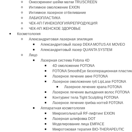
Онкоскрининг шейки матки TRUSCREEN
Интимное омоложение EXION
Интимное лазерное отбеливание
ЛАБИОПЛАСТИКА
ЧЕК-АП ГИНЕКОЛОГИЯ/РЕПРОДУКЦИЯ
ЧЕК-АП ЖЕНСКОЕ ЗДОРОВЬЕ
Косметология
Александритовая лазерная эпиляция
Александритовый лазер DEKA MOTUS AX MOVEO
Александритовый лазер QUANTA SYSTEM
Лицо
Лазерная система Fotona 4D
4D омоложение FOTONA
FOTONA SmoothEye безоперационная пластик
Лазерное лечение акне FOTONA
Лазерное омоложение губ LipLase FOTONA
Лазерное лечение храпа FOTONA
Лазерное лечение выпадения волос FOTONA
Контуринг тела Tight Sculpting FOTONA
Лазерное лечение грибка ногтей FOTONA
Аппаратная косметология
Микроигольчатый RF-лифтинг EXION
Лазерная шлифовка DOT
Моделирование лица EMFACE
Микротоковая терапия BIO-THERAPEUTIC