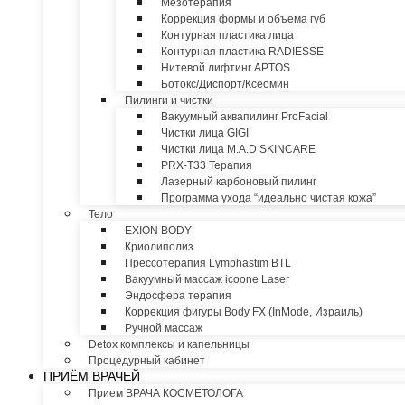
Мезотерапия
Коррекция формы и объема губ
Контурная пластика лица
Контурная пластика RADIESSE
Нитевой лифтинг APTOS
Ботокс/Диспорт/Ксеомин
Пилинги и чистки
Вакуумный аквапилинг ProFacial
Чистки лица GIGI
Чистки лица M.A.D SKINCARE
PRX-T33 Терапия
Лазерный карбоновый пилинг
Программа ухода “идеально чистая кожа”
Тело
EXION BODY
Криолиполиз
Прессотерапия Lymphastim BTL
Вакуумный массаж icoone Laser
Эндосфера терапия
Коррекция фигуры Body FX (InMode, Израиль)
Ручной массаж
Detox комплексы и капельницы
Процедурный кабинет
ПРИЁМ ВРАЧЕЙ
Прием ВРАЧА КОСМЕТОЛОГА