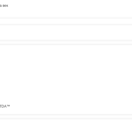
а век
 TDA™